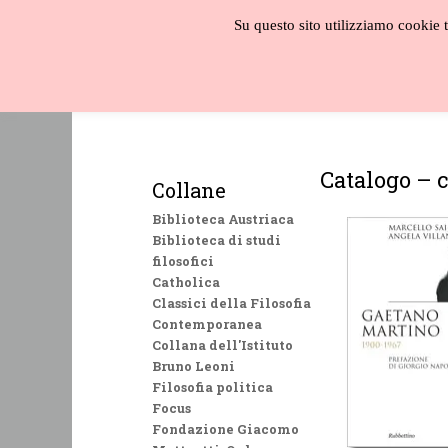
Salta
Su questo sito utilizziamo cookie te
al
contenuto
Biblioteca
liberale
Catalogo – 
Collane
Biblioteca Austriaca
Biblioteca di studi
filosofici
Catholica
Classici della Filosofia
Contemporanea
Collana dell'Istituto
Bruno Leoni
Filosofia politica
Focus
Fondazione Giacomo