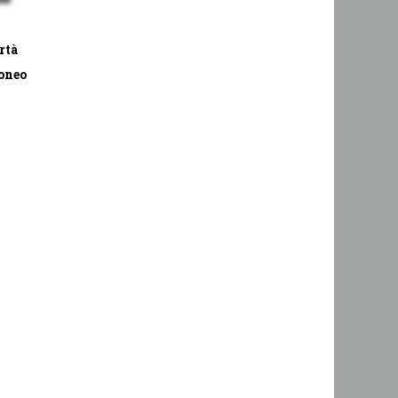
rtà
oneo