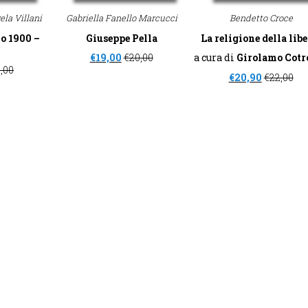
ela Villani
Gabriella Fanello Marcucci
Bendetto Croce
o 1900 –
Giuseppe Pella
La religione della libe
€
19,00
€
20,00
a cura di
Girolamo Cotr
,00
€
20,90
€
22,00