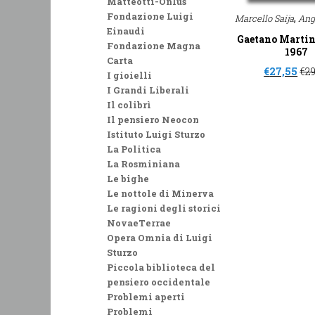
Matteotti-Onlus
Fondazione Luigi
,
Marcello Saija
Ang
Einaudi
Gaetano Martin
Fondazione Magna
1967
Carta
€
27,55
€
29
I gioielli
I Grandi Liberali
Il colibrì
Il pensiero Neocon
Istituto Luigi Sturzo
La Politica
La Rosminiana
Le bighe
Le nottole di Minerva
Le ragioni degli storici
NovaeTerrae
Opera Omnia di Luigi
Sturzo
Piccola biblioteca del
pensiero occidentale
Problemi aperti
Problemi