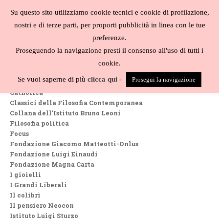
Salta
Su questo sito utilizziamo cookie tecnici e cookie di profilazione,
al
MENU
nostri e di terze parti, per proporti pubblicità in linea con le tue
contenuto
Biblioteca
preferenze.
liberale
Proseguendo la navigazione presti il consenso all'uso di tutti i
Collane
cookie.
Biblioteca Austriaca
Se vuoi saperne di più
clicca qui
-
Prosegui la navigazione
Biblioteca di studi filosofici
Catholica
Classici della Filosofia Contemporanea
Collana dell'Istituto Bruno Leoni
Filosofia politica
Focus
Fondazione Giacomo Matteotti-Onlus
Fondazione Luigi Einaudi
Fondazione Magna Carta
I gioielli
I Grandi Liberali
Il colibrì
Il pensiero Neocon
Istituto Luigi Sturzo