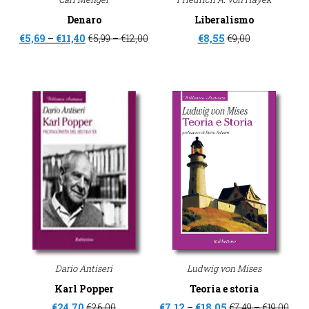
Denaro
Liberalismo
€
5,69
–
€
11,40
€
5,99
–
€
12,00
€
8,55
€
9,00
Dario Antiseri
Ludwig von Mises
Karl Popper
Teoria e storia
€
24,70
€
26,00
€
7,12
–
€
18,05
€
7,49
–
€
19,00