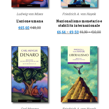
Ludwig von Mises
Friedrich A. von Hayek
L’azione umana
Nazionalismo monetario e
stabilità internazionale
€
45,60
€
48,00
€
6,64
–
€
9,50
€
6,99
–
€
10,00
Carl Menger
Friedrich A. von Hayek