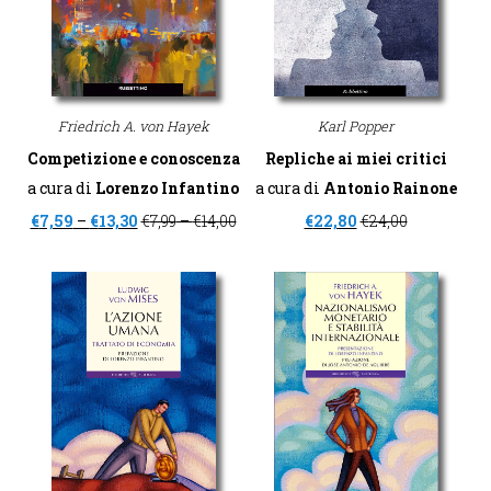
Friedrich A. von Hayek
Karl Popper
Competizione e conoscenza
Repliche ai miei critici
a cura di
Lorenzo Infantino
a cura di
Antonio Rainone
€
7,59
–
€
13,30
€
7,99
–
€
14,00
€
22,80
€
24,00