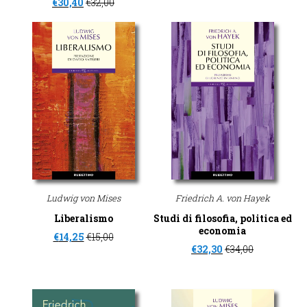
€
30,40
€
32,00
Ludwig von Mises
Friedrich A. von Hayek
Liberalismo
Studi di filosofia, politica ed
economia
€
14,25
€
15,00
€
32,30
€
34,00