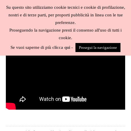
Salta
Su questo sito utilizziamo cookie tecnici e cookie di profilazione,
al
MENU
nostri e di terze parti, per proporti pubblicità in linea con le tue
contenuto
Biblioteca
preferenze.
liberale
Video
Proseguendo la navigazione presti il consenso all'uso di tutti i
cookie.
Se vuoi saperne di più
clicca qui
-
Prosegui la navigazione