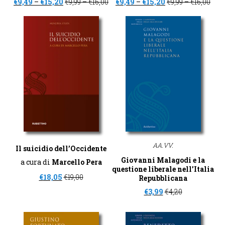
€
9,49
–
€
15,20
€
9,99
–
€
16,00
€
9,49
–
€
15,20
€
9,99
–
€
16,00
AA.VV.
Il suicidio dell’Occidente
Giovanni Malagodi e la
a cura di
Marcello Pera
questione liberale nell’Italia
€
18,05
€
19,00
Repubblicana
€
3,99
€
4,20