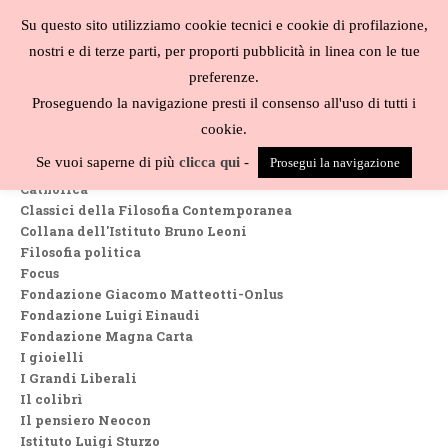
Salta
Su questo sito utilizziamo cookie tecnici e cookie di profilazione,
al
MENU
nostri e di terze parti, per proporti pubblicità in linea con le tue
contenuto
Biblioteca
preferenze.
liberale
Proseguendo la navigazione presti il consenso all'uso di tutti i
Collane
cookie.
Biblioteca Austriaca
Se vuoi saperne di più
clicca qui
-
Prosegui la navigazione
Biblioteca di studi filosofici
Catholica
Classici della Filosofia Contemporanea
Collana dell'Istituto Bruno Leoni
Filosofia politica
Focus
Fondazione Giacomo Matteotti-Onlus
Fondazione Luigi Einaudi
Fondazione Magna Carta
I gioielli
I Grandi Liberali
Il colibrì
Il pensiero Neocon
Istituto Luigi Sturzo