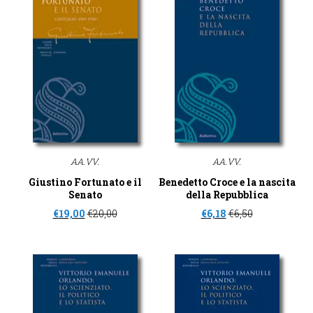
AA.VV.
AA.VV.
Giustino Fortunato e il
Benedetto Croce e la nascita
Senato
della Repubblica
€
19,00
€
20,00
€
6,18
€
6,50