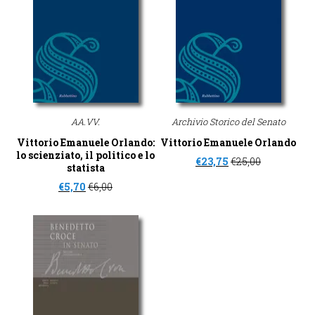
AA.VV.
Archivio Storico del Senato
Vittorio Emanuele Orlando:
Vittorio Emanuele Orlando
lo scienziato, il politico e lo
€
23,75
€
25,00
statista
€
5,70
€
6,00