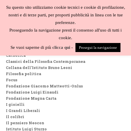
Salta
Su questo sito utilizziamo cookie tecnici e cookie di profilazione,
al
MENU
nostri e di terze parti, per proporti pubblicità in linea con le tue
contenuto
Biblioteca
preferenze.
liberale
Proseguendo la navigazione presti il consenso all'uso di tutti i
Collane
cookie.
Biblioteca Austriaca
Se vuoi saperne di più
clicca qui
-
Prosegui la navigazione
Biblioteca di studi filosofici
Catholica
Classici della Filosofia Contemporanea
Collana dell'Istituto Bruno Leoni
Filosofia politica
Focus
Fondazione Giacomo Matteotti-Onlus
Fondazione Luigi Einaudi
Fondazione Magna Carta
I gioielli
I Grandi Liberali
Il colibrì
Il pensiero Neocon
Istituto Luigi Sturzo