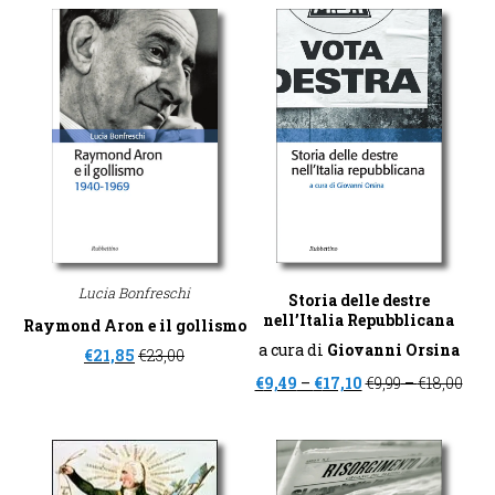
Lucia Bonfreschi
Storia delle destre
nell’Italia Repubblicana
Raymond Aron e il gollismo
a cura di
Giovanni Orsina
€
21,85
€
23,00
€
9,49
–
€
17,10
€
9,99
–
€
18,00