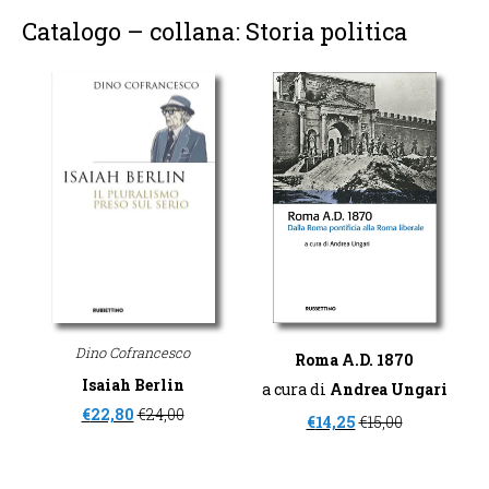
Catalogo – collana: Storia politica
Dino Cofrancesco
Roma A.D. 1870
Isaiah Berlin
a cura di
Andrea Ungari
€
22,80
€
24,00
€
14,25
€
15,00