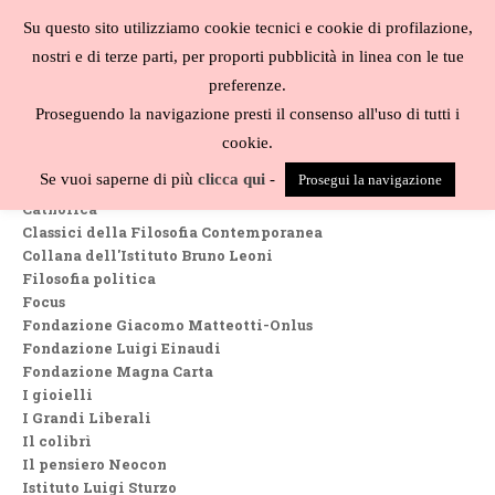
Salta
Su questo sito utilizziamo cookie tecnici e cookie di profilazione,
al
MENU
nostri e di terze parti, per proporti pubblicità in linea con le tue
contenuto
Biblioteca
preferenze.
liberale
Proseguendo la navigazione presti il consenso all'uso di tutti i
Collane
cookie.
Biblioteca Austriaca
Se vuoi saperne di più
clicca qui
-
Prosegui la navigazione
Biblioteca di studi filosofici
Catholica
Classici della Filosofia Contemporanea
Collana dell'Istituto Bruno Leoni
Filosofia politica
Focus
Fondazione Giacomo Matteotti-Onlus
Fondazione Luigi Einaudi
Fondazione Magna Carta
I gioielli
I Grandi Liberali
Il colibrì
Il pensiero Neocon
Istituto Luigi Sturzo