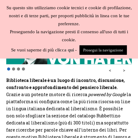
Salta
Su questo sito utilizziamo cookie tecnici e cookie di profilazione,
al
MENU
nostri e di terze parti, per proporti pubblicità in linea con le tue
contenuto
Biblioteca
preferenze.
liberale
Proseguendo la navigazione presti il consenso all'uso di tutti i
cookie.
Se vuoi saperne di più
clicca qui
-
Prosegui la navigazione
<
>
Biblioteca liberale è un luogo di incontro, discussione,
confronto e approfondimento del pensiero liberale.
Grazie a un potente motore di ricerca
powered by Google
la
piattaforma si configura come la più ricca risorsa on line
in lingua italiana dedicata al liberalismo. È possibile
non solo sfogliare la sezione del catalogo Rubbettino
dedicata al liberalismo (più di 300 titoli) ma soprattutto
fare ricerche per parole chiave all’interno dei libri. Per
questo motivo Biblioteca liberale è strumento di lavoro e