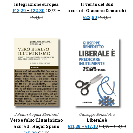
Integrazione europea
Il vento del Sud
€
13,29
–
€
22,80
€
13,99
–
a cura di
Giacomo Demarchi
€
24,00
€
22,80
€
24,00
Johann August Eberhard
Giuseppe Benedetto
Vero e falso illuminismo
Liberale è
a cura di
Hagar Spano
€
11,39
–
€
17,10
€
11,99
–
€
18,00