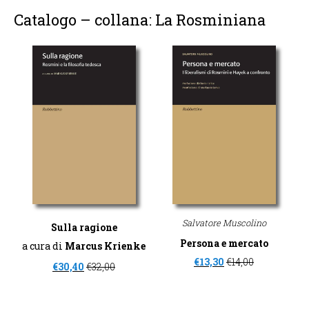
Catalogo – collana: La Rosminiana
Salvatore Muscolino
Sulla ragione
Persona e mercato
a cura di
Marcus Krienke
€
13,30
€
14,00
€
30,40
€
32,00