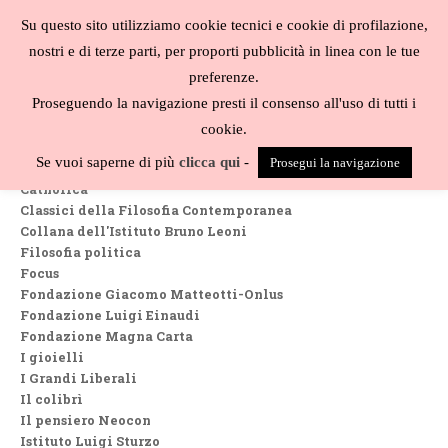
Salta
Su questo sito utilizziamo cookie tecnici e cookie di profilazione,
al
MENU
nostri e di terze parti, per proporti pubblicità in linea con le tue
contenuto
Biblioteca
preferenze.
liberale
Proseguendo la navigazione presti il consenso all'uso di tutti i
Collane
cookie.
Biblioteca Austriaca
Se vuoi saperne di più
clicca qui
-
Prosegui la navigazione
Biblioteca di studi filosofici
Catholica
Classici della Filosofia Contemporanea
Collana dell'Istituto Bruno Leoni
Filosofia politica
Focus
Fondazione Giacomo Matteotti-Onlus
Fondazione Luigi Einaudi
Fondazione Magna Carta
I gioielli
I Grandi Liberali
Il colibrì
Il pensiero Neocon
Istituto Luigi Sturzo