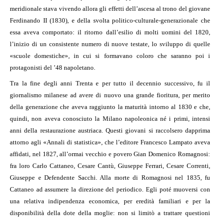
meridionale stava vivendo allora gli effetti dell’ascesa al trono del giovane
Ferdinando II (1830), e della svolta politico-culturale-generazionale che
essa aveva comportato: il ritorno dall’esilio di molti uomini del 1820,
l’inizio di un consistente numero di nuove testate, lo sviluppo di quelle
«scuole domestiche», in cui si formavano coloro che saranno poi i
protagonisti del ’48 napoletano.
Tra la fine degli anni Trenta e per tutto il decennio successivo, fu il
giornalismo milanese ad avere di nuovo una grande fioritura, per merito
della generazione che aveva raggiunto la maturità intorno al 1830 e che,
quindi, non aveva conosciuto la Milano napoleonica né i primi, intensi
anni della restaurazione austriaca. Questi giovani si raccolsero dapprima
attorno agli «Annali di statistica», che l’editore Francesco Lampato aveva
affidati, nel 1827, all’ormai vecchio e povero Gian Domenico Romagnosi:
fra loro Carlo Cattaneo, Cesare Cantù, Giuseppe Ferrari, Cesare Correnti,
Giuseppe e Defendente Sacchi. Alla morte di Romagnosi nel 1835, fu
Cattaneo ad assumere la direzione del periodico. Egli poté muoversi con
una relativa indipendenza economica, per eredità familiari e per la
disponibilità della dote della moglie: non si limitò a trattare questioni