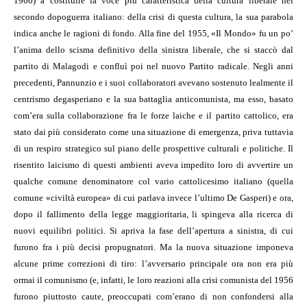
1966) a costituire la voce più caratteristica della cultura liberale nel
secondo dopoguerra italiano: della crisi di questa cultura, la sua parabola
indica anche le ragioni di fondo. Alla fine del 1955, «Il Mondo» fu un po’
l’anima dello scisma definitivo della sinistra liberale, che si staccò dal
partito di Malagodi e confluì poi nel nuovo Partito radicale. Negli anni
precedenti, Pannunzio e i suoi collaboratori avevano sostenuto lealmente il
centrismo degasperiano e la sua battaglia anticomunista, ma esso, basato
com’era sulla collaborazione fra le forze laiche e il partito cattolico, era
stato dai più considerato come una situazione di emergenza, priva tuttavia
di un respiro strategico sul piano delle prospettive culturali e politiche. Il
risentito laicismo di questi ambienti aveva impedito loro di avvertire un
qualche comune denominatore col vario cattolicesimo italiano (quella
comune «civiltà europea» di cui parlava invece l’ultimo De Gasperi) e ora,
dopo il fallimento della legge maggioritaria, li spingeva alla ricerca di
nuovi equilibri politici. Si apriva la fase dell’apertura a sinistra, di cui
furono fra i più decisi propugnatori. Ma la nuova situazione imponeva
alcune prime correzioni di tiro: l’avversario principale ora non era più
ormai il comunismo (e, infatti, le loro reazioni alla crisi comunista del 1956
furono piuttosto caute, preoccupati com’erano di non confondersi alla