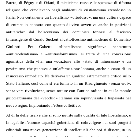
Pareto, di Péguy e di Oriani, il misticismo russo e le speranze di riforma
religiosa che circolavano negli ambienti di cristianesimo eterodosso in
Italia. Non certamente un liberalismo «ortodosso», ma una cultura capace
di entrare in contatto con quanto di vivo avvertiva anche in posizioni
antitetiche: dal bolscevismo dei comunisti torinesi al fascismo
intransigente di Curzio Suckert al cattolicesimo antimoderno di Domenico
Giuliotti. Per Gobetti, «liberalismo» significava soprattutto
«antimoderatismo» e «antitrasformismo»: si tratta di una concezione
agonistica della vita, una vocazione allo «stato di minoranza» e un
pessimismo che puntava a un’affermazione lontana, anche a costo di un
insuccesso immediato. Ne derivava un giudizio estremamente critico sullo
Stato italiano, così come si era formato in un Risorgimento «senza eroi»,
senza vera rivoluzione, senza rotture con l’antico ordine: in cui la morale
guicciardiniana del «vecchio» italiano era sopravvissuta e trapassata nel
nuovo regno, improntando l’
ethos
collettivo.
Al di là delle riserve che si sono nutrite sulla qualità di tale liberalismo, è
innegabile l’enorme capacità gobettiana di coinvolgere nei suoi progetti
editoriali una nuova generazione di intellettuali che poi si dissero, in un