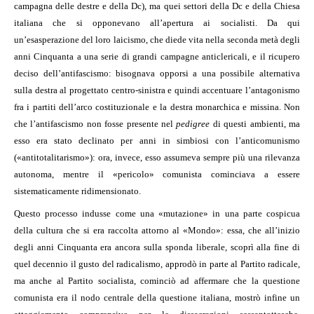
campagna delle destre e della Dc), ma quei settori della Dc e della Chiesa
italiana che si opponevano all’apertura ai socialisti. Da qui
un’esasperazione del loro laicismo, che diede vita nella seconda metà degli
anni Cinquanta a una serie di grandi campagne anticlericali, e il ricupero
deciso dell’antifascismo: bisognava opporsi a una possibile alternativa
sulla destra al progettato centro-sinistra e quindi accentuare l’antagonismo
fra i partiti dell’arco costituzionale e la destra monarchica e missina. Non
che l’antifascismo non fosse presente nel
pedigree
di questi ambienti, ma
esso era stato declinato per anni in simbiosi con l’anticomunismo
(«antitotalitarismo»): ora, invece, esso assumeva sempre più una rilevanza
autonoma, mentre il «pericolo» comunista cominciava a essere
sistematicamente ridimensionato.
Questo processo indusse come una «mutazione» in una parte cospicua
della cultura che si era raccolta attorno al «Mondo»: essa, che all’inizio
degli anni Cinquanta era ancora sulla sponda liberale, scoprì alla fine di
quel decennio il gusto del radicalismo, approdò in parte al Partito radicale,
ma anche al Partito socialista, cominciò ad affermare che la questione
comunista era il nodo centrale della questione italiana, mostrò infine un