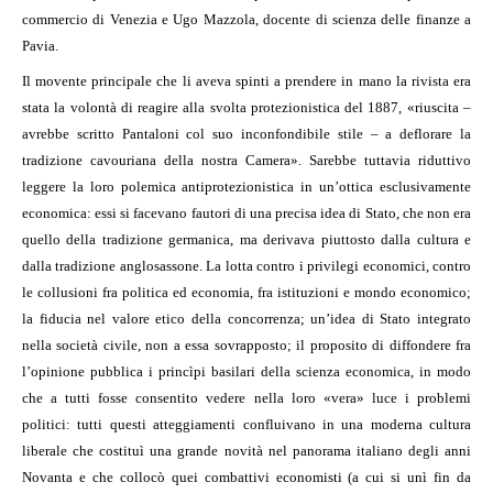
commercio di Venezia e Ugo Mazzola, docente di scienza delle finanze a
Pavia.
Il movente principale che li aveva spinti a prendere in mano la rivista era
stata la volontà di reagire alla svolta protezionistica del 1887, «riuscita –
avrebbe scritto Pantaloni col suo inconfondibile stile – a deflorare la
tradizione cavouriana della nostra Camera». Sarebbe tuttavia riduttivo
leggere la loro polemica antiprotezionistica in un’ottica esclusivamente
economica: essi si facevano fautori di una precisa idea di Stato, che non era
quello della tradizione germanica, ma derivava piuttosto dalla cultura e
dalla tradizione anglosassone. La lotta contro i privilegi economici, contro
le collusioni fra politica ed economia, fra istituzioni e mondo economico;
la fiducia nel valore etico della concorrenza; un’idea di Stato integrato
nella società civile, non a essa sovrapposto; il proposito di diffondere fra
l’opinione pubblica i princìpi basilari della scienza economica, in modo
che a tutti fosse consentito vedere nella loro «vera» luce i problemi
politici: tutti questi atteggiamenti confluivano in una moderna cultura
liberale che costituì una grande novità nel panorama italiano degli anni
Novanta e che collocò quei combattivi economisti (a cui si unì fin da