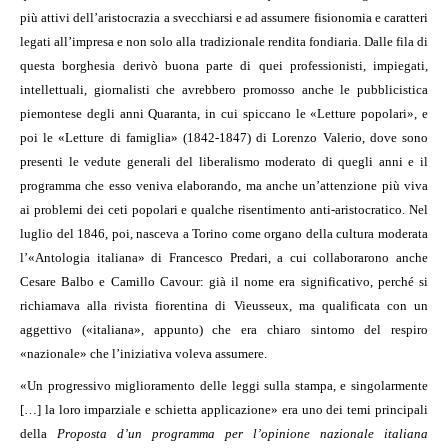
più attivi dell’aristocrazia a svecchiarsi e ad assumere fisionomia e caratteri
legati all’impresa e non solo alla tradizionale rendita fondiaria. Dalle fila di
questa borghesia derivò buona parte di quei professionisti, impiegati,
intellettuali, giornalisti che avrebbero promosso anche le pubblicistica
piemontese degli anni Quaranta, in cui spiccano le «Letture popolari», e
poi le «Letture di famiglia» (1842-1847) di Lorenzo Valerio, dove sono
presenti le vedute generali del liberalismo moderato di quegli anni e il
programma che esso veniva elaborando, ma anche un’attenzione più viva
ai problemi dei ceti popolari e qualche risentimento anti-aristocratico. Nel
luglio del 1846, poi, nasceva a Torino come organo della cultura moderata
l’«Antologia italiana» di Francesco Predari, a cui collaborarono anche
Cesare Balbo e Camillo Cavour: già il nome era significativo, perché si
richiamava alla rivista fiorentina di Vieusseux, ma qualificata con un
aggettivo («italiana», appunto) che era chiaro sintomo del respiro
«nazionale» che l’iniziativa voleva assumere.
«Un progressivo miglioramento delle leggi sulla stampa, e singolarmente
[…] la loro imparziale e schietta applicazione» era uno dei temi principali
della
Proposta d’un programma per l’opinione nazionale italiana