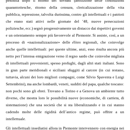
penisola dopo il ritorno dei sovrani (abolizione delle costituzioni
quarantottesche, ritorno della censura, clericalizzazione della vita
pubblica, repressione, talvolta durissima, contro gli intellettuali e i patrioti
che erano stati attivi nelle giornate del ’48, nuove persecuzioni
poliziesche, ecc.) segnò progressivamente un distacco dai rispettivi governi
e un orientamento sempre più favorevole al Piemonte. Si assiste, così, a un
processo di «nazionalizzazione» delle
élites
regionali, che coinvolge
anche quelle intellettuali: per queste ultime, anzi, esso risulta ancora più
netto per l’intensa emigrazione verso il regno sardo che coinvolse migliaia
di intellettuali provenienti, spesso profughi, dagli altri stati italiani. Sono
in gran parte meridionali e siciliani sfuggiti al carcere (in cui restano,
tuttavia, alcuni dei loro migliori compagni, come Silvio Spaventa e Luigi
Settembrini), ma anche lombardi, veneti, sudditi del papa, qualche toscano:
non pochi sono gli ebrei. Trovano a Torino e a Genova un ambiente tutto
diverso, che mostra loro le possibilità nuove (economiche, di carriera, di
sistemazione) che una società che si sta liberalizzando e in cui stanno
cadendo molte delle rigidità dell’antico regime, può offrire a un
intellettuale.
Gli intellettuali insediatisi allora in Piemonte intervennero con energia nei