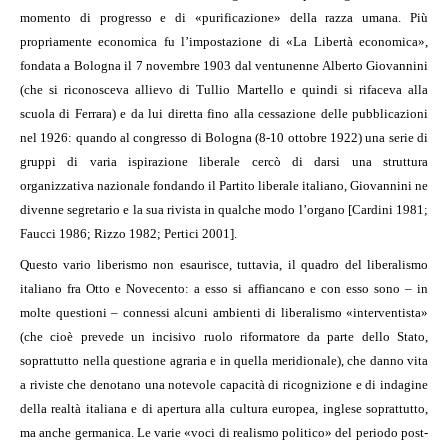
momento di progresso e di «purificazione» della razza umana. Più
propriamente economica fu l’impostazione di «La Libertà economica»,
fondata a Bologna il 7 novembre 1903 dal ventunenne Alberto Giovannini
(che si riconosceva allievo di Tullio Martello e quindi si rifaceva alla
scuola di Ferrara) e da lui diretta fino alla cessazione delle pubblicazioni
nel 1926: quando al congresso di Bologna (8-10 ottobre 1922) una serie di
gruppi di varia ispirazione liberale cercò di darsi una struttura
organizzativa nazionale fondando il Partito liberale italiano, Giovannini ne
divenne segretario e la sua rivista in qualche modo l’organo [Cardini 1981;
Faucci 1986; Rizzo 1982; Pertici 2001].
Questo vario liberismo non esaurisce, tuttavia, il quadro del liberalismo
italiano fra Otto e Novecento: a esso si affiancano e con esso sono – in
molte questioni – connessi alcuni ambienti di liberalismo «interventista»
(che cioè prevede un incisivo ruolo riformatore da parte dello Stato,
soprattutto nella questione agraria e in quella meridionale), che danno vita
a riviste che denotano una notevole capacità di ricognizione e di indagine
della realtà italiana e di apertura alla cultura europea, inglese soprattutto,
ma anche germanica. Le varie «voci di realismo politico» del periodo post-