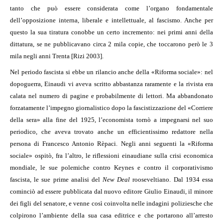
tanto che può essere considerata come l’organo fondamentale
dell’opposizione interna, liberale e intellettuale, al fascismo. Anche per
questo la sua tiratura conobbe un certo incremento: nei primi anni della
dittatura, se ne pubblicavano circa 2 mila copie, che toccarono però le 3
mila negli anni Trenta [Rizi 2003].
Nel periodo fascista si ebbe un rilancio anche della «Riforma sociale»: nel
dopoguerra, Einaudi vi aveva scritto abbastanza raramente e la rivista era
calata nel numero di pagine e probabilmente di lettori. Ma abbandonato
forzatamente l’impegno giornalistico dopo la fascistizzazione del «Corriere
della sera» alla fine del 1925, l’economista tornò a impegnarsi nel suo
periodico, che aveva trovato anche un efficientissimo redattore nella
persona di Francesco Antonio Rèpaci. Negli anni seguenti la «Riforma
sociale» ospitò, fra l’altro, le riflessioni einaudiane sulla crisi economica
mondiale, le sue polemiche contro Keynes e contro il corporativismo
fascista, le sue prime analisi del
New Deal
rooseveltiano. Dal 1934 essa
cominciò ad essere pubblicata dal nuovo editore Giulio Einaudi, il minore
dei figli del senatore, e venne così coinvolta nelle indagini poliziesche che
colpirono l’ambiente della sua casa editrice e che portarono all’arresto