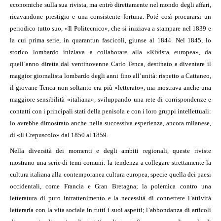
economiche sulla sua rivista, ma entrò direttamente nel mondo degli affari,
ricavandone prestigio e una consistente fortuna. Poté così procurarsi un
periodico tutto suo, «Il Politecnico», che si iniziava a stampare nel 1839 e
la cui prima serie, in quarantun fascicoli, giunse al 1844. Nel 1845, lo
storico lombardo iniziava a collaborare alla «Rivista europea», da
quell’anno diretta dal ventinovenne Carlo Tenca, destinato a diventare il
maggior giornalista lombardo degli anni fino all’unità: rispetto a Cattaneo,
il giovane Tenca non soltanto era più «letterato», ma mostrava anche una
maggiore sensibilità «italiana», sviluppando una rete di corrispondenze e
contatti con i principali stati della penisola e con i loro gruppi intellettuali:
lo avrebbe dimostrato anche nella successiva esperienza, ancora milanese,
di «Il Crepuscolo» dal 1850 al 1859.
Nella diversità dei momenti e degli ambiti regionali, queste riviste
mostrano una serie di temi comuni: la tendenza a collegare strettamente la
cultura italiana alla contemporanea cultura europea, specie quella dei paesi
occidentali, come Francia e Gran Bretagna; la polemica contro una
letteratura di puro intrattenimento e la necessità di connettere l’attività
letteraria con la vita sociale in tutti i suoi aspetti; l’abbondanza di articoli