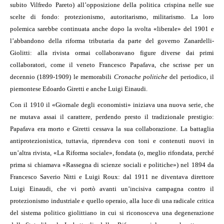
subito Vilfredo Pareto) all’opposizione della politica crispina nelle sue
scelte di fondo: protezionismo, autoritarismo, militarismo. La loro
polemica sarebbe continuata anche dopo la svolta «liberale» del 1901 e
l’abbandono della riforma tributaria da parte del governo Zanardelli-
Giolitti: alla rivista ormai collaboravano figure diverse dai primi
collaboratori, come il veneto Francesco Papafava, che scrisse per un
decennio (1899-1909) le memorabili
Cronache politiche
del periodico, il
piemontese Edoardo Giretti e anche Luigi Einaudi.
Con il 1910 il «Giornale degli economisti» iniziava una nuova serie, che
ne mutava assai il carattere, perdendo presto il tradizionale prestigio:
Papafava era morto e Giretti cessava la sua collaborazione. La battaglia
antiprotezionistica, tuttavia, riprendeva con toni e contenuti nuovi in
un’altra rivista, «La Riforma sociale», fondata (o, meglio rifondata, perché
prima si chiamava «Rassegna di scienze sociali e politiche») nel 1894 da
Francesco Saverio Nitti e Luigi Roux: dal 1911 ne diventava direttore
Luigi Einaudi, che vi portò avanti un’incisiva campagna contro il
protezionismo industriale e quello operaio, alla luce di una radicale critica
del sistema politico giolittiano in cui si riconosceva una degenerazione