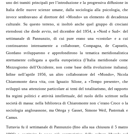
uno dei tramiti principali per l’introduzione e la progressiva diffusione in
Italia delle nuove scienze umane, dalla sociologia alla psicologia, che
invece sembravano al direttore del «Mondo» un elemento di decadenza
culturale. Su questo terreno, si inoltrò anche quel gruppo di crociani
eterodossi che diede avvio, nel dicembre del 1954, a «Nord e Sud»: del
settimanale di Pannunzio, di cui pure erano una «costola» e a cui
continuarono intensamente a collaborare, Compagna, de Caprariis,
Giordano svilupparono e approfondirono la tematica meridionalistica
strettamente collegata a quella europeistica (l’Italia meridionale come
Mezzogiorno dell’Occidente, non come base della rivoluzione italiana).
Infine nell’aprile 1956, un altro collaboratore del «Mondo», Nicola
Chiaromonte dava vita, con Ignazio Silone, a «Tempo presente», che
sviluppò una attenzione particolare ai temi del totalitarismo, del rapporto
fra regimi politici e attività intellettuale, del ruolo dello scrittore nella
società di massa: nella biblioteca di Chiaromonte non c’erano Croce o la
sociologia anglosassone, ma Ortega y Gasset, Simone Weil, Pasternak e
Camus.
Tuttavia fu il settimanale di Pannunzio (fino alla sua chiusura il 5 marzo