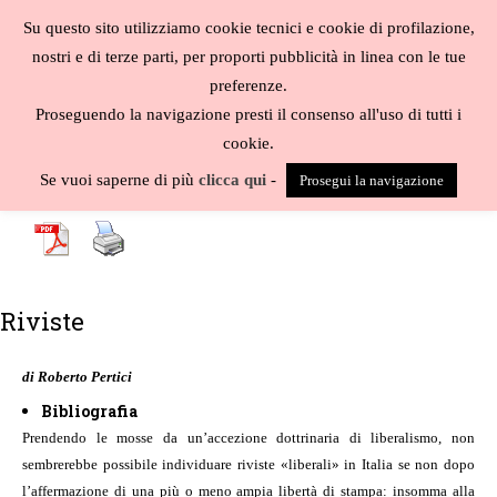
Salta
Su questo sito utilizziamo cookie tecnici e cookie di profilazione,
al
MENU
nostri e di terze parti, per proporti pubblicità in linea con le tue
contenuto
Biblioteca
preferenze.
liberale
Proseguendo la navigazione presti il consenso all'uso di tutti i
cookie.
A
-
B
-
C
-
D
-
E
-
F
-
G
-
H
-
I
-
J
-
K
-
L
-
M
-
N
-
O
-
P
-
Q
-
R
-
S
-
Se vuoi saperne di più
clicca qui
-
Prosegui la navigazione
T
-
U
-
V
-
W
-
X
-
Y
-
Z
-
Riviste
di Roberto Pertici
Bibliografia
Prendendo le mosse da un’accezione dottrinaria di liberalismo, non
sembrerebbe possibile individuare riviste «liberali» in Italia se non dopo
l’affermazione di una più o meno ampia libertà di stampa: insomma alla