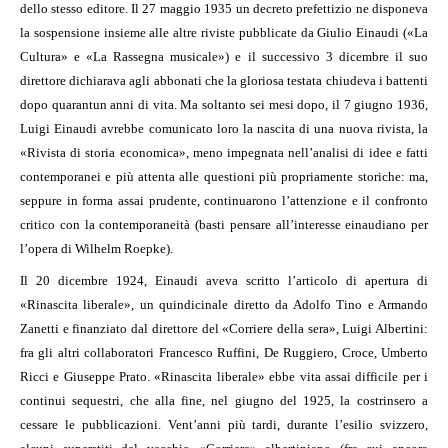
dello stesso editore. Il 27 maggio 1935 un decreto prefettizio ne disponeva
la sospensione insieme alle altre riviste pubblicate da Giulio Einaudi («La
Cultura» e «La Rassegna musicale») e il successivo 3 dicembre il suo
direttore dichiarava agli abbonati che la gloriosa testata chiudeva i battenti
dopo quarantun anni di vita. Ma soltanto sei mesi dopo, il 7 giugno 1936,
Luigi Einaudi avrebbe comunicato loro la nascita di una nuova rivista, la
«Rivista di storia economica», meno impegnata nell’analisi di idee e fatti
contemporanei e più attenta alle questioni più propriamente storiche: ma,
seppure in forma assai prudente, continuarono l’attenzione e il confronto
critico con la contemporaneità (basti pensare all’interesse einaudiano per
l’opera di Wilhelm Roepke).
Il 20 dicembre 1924, Einaudi aveva scritto l’articolo di apertura di
«Rinascita liberale», un quindicinale diretto da Adolfo Tino e Armando
Zanetti e finanziato dal direttore del «Corriere della sera», Luigi Albertini:
fra gli altri collaboratori Francesco Ruffini, De Ruggiero, Croce, Umberto
Ricci e Giuseppe Prato. «Rinascita liberale» ebbe vita assai difficile per i
continui sequestri, che alla fine, nel giugno del 1925, la costrinsero a
cessare le pubblicazioni. Vent’anni più tardi, durante l’esilio svizzero,