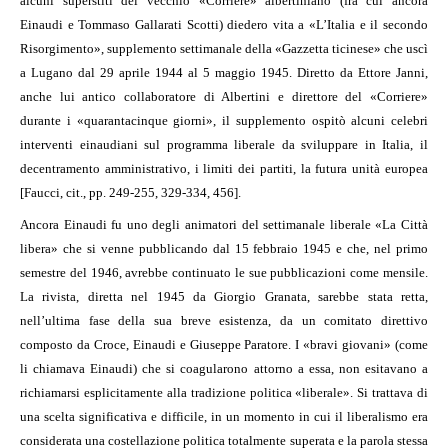
alcuni superstiti del vecchio «Corriere» albertiniano (fra cui ancora
Einaudi e Tommaso Gallarati Scotti) diedero vita a «L’Italia e il secondo
Risorgimento», supplemento settimanale della «Gazzetta ticinese» che uscì
a Lugano dal 29 aprile 1944 al 5 maggio 1945. Diretto da Ettore Janni,
anche lui antico collaboratore di Albertini e direttore del «Corriere»
durante i «quarantacinque giorni», il supplemento ospitò alcuni celebri
interventi einaudiani sul programma liberale da sviluppare in Italia, il
decentramento amministrativo, i limiti dei partiti, la futura unità europea
[Faucci, cit., pp. 249-255, 329-334, 456].
Ancora Einaudi fu uno degli animatori del settimanale liberale «La Città
libera» che si venne pubblicando dal 15 febbraio 1945 e che, nel primo
semestre del 1946, avrebbe continuato le sue pubblicazioni come mensile.
La rivista, diretta nel 1945 da Giorgio Granata, sarebbe stata retta,
nell’ultima fase della sua breve esistenza, da un comitato direttivo
composto da Croce, Einaudi e Giuseppe Paratore. I «bravi giovani» (come
li chiamava Einaudi) che si coagularono attorno a essa, non esitavano a
richiamarsi esplicitamente alla tradizione politica «liberale». Si trattava di
una scelta significativa e difficile, in un momento in cui il liberalismo era
considerata una costellazione politica totalmente superata e la parola stessa