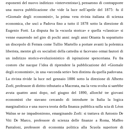
esponenti del nuovo indirizzo «interventista»), pensarono di contrapporre
una nuova pubblicazione che vide la luce nell’aprile del 1875: fu il
«Giornale degli economisti», la prima vera rivista italiana di scienza
economica, che uscì a Padova fino a tutto il 1878 sotto la direzione di
Eugenio Forti. La disputa fra la «scuola storica» e quella «classica» si
venne esaurendo nel giro di pochi anni: negli anni Ottanta fu soprattutto
un discepolo di Ferrara come Tullio Martello a portare avanti la polemica
liberista, mentre gli ex socialisti della cattedra si facevano ormai fautori di
un indirizzo storico-evoluzionistico di ispirazione spenceriana. Fu fra
costoro che nacque l’idea di riprendere la pubblicazione del «Giornale
degli economisti», in una «seconda serie» ben distinta da quella padovana.
La rivista rivide la luce nel gennaio 1886 sotto la direzione di Alberto
Zorli, professore di diritto tributario a Macerata, ma la vera svolta si sarebbe
avuta quattro anni dopo, nel giugno del 1890, allorché tre giovani
economisti che stavano cercando di introdurre in Italia la logica
marginalistica e una nuova teoria della finanza pubblica sulla scia di Léon
Walras se ne impadronirono, emarginando Zorli: si trattava di Antonio De
Viti De Marco, professore di scienza delle finanze a Roma, Maffeo
Pantaloni, professore di economia politica alla Scuola superiore di