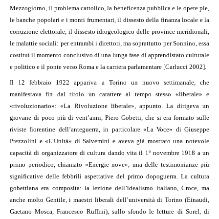
Mezzogiorno, il problema cattolico, la beneficenza pubblica e le opere pie,
le banche popolari e i monti frumentari, il dissesto della finanza locale e la
corruzione elettorale, il dissesto idrogeologico delle province meridionali,
le malattie sociali: per entrambi i direttori, ma soprattutto per Sonnino, essa
costituì il momento conclusivo di una lunga fase di apprendistato culturale
e politico e il ponte verso Roma e la carriera parlamentare [Carlucci 2002].
Il 12 febbraio 1922 appariva a Torino un nuovo settimanale, che
manifestava fin dal titolo un carattere al tempo stesso «liberale» e
«rivoluzionario»: «La Rivoluzione liberale», appunto. La dirigeva un
giovane di poco più di vent’anni, Piero Gobetti, che si era formato sulle
riviste fiorentine dell’anteguerra, in particolare «La Voce» di Giuseppe
Prezzolini e «L’Unità» di Salvemini e aveva già mostrato una notevole
capacità di organizzatore di cultura dando vita il 1° novembre 1918 a un
primo periodico, chiamato «Energie nove», una delle testimonianze più
significative delle febbrili aspettative del primo dopoguerra. La cultura
gobettiana era composita: la lezione dell’idealismo italiano, Croce, ma
anche molto Gentile, i maestri liberali dell’università di Torino (Einaudi,
Gaetano Mosca, Francesco Ruffini), sullo sfondo le letture di Sorel, di