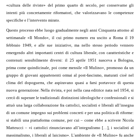
«cultura delle riviste» del primo quarto di secolo, per conservarne gli
intenti più concretamente riformatori, che valorizzavano le competenze
specifiche e l’intervento mirato.
Questo processo ebbe luogo gradualmente negli anni Cinquanta attorno al
settimanale «Il Mondo», il cui primo numero era uscito a Roma il 19
febbraio 1949, e alle sue iniziative, ma nello stesso periodo vennero
emergendo altri importanti centri di cultura liberale, con caratteristiche e
contenuti sensibilmente diversi: il 25 aprile 1951 nasceva a Bologna,
prima come quindicinale, poi come mensile «Il Mulino», promosso da un
gruppo di giovani appartenenti ormai al post-fascismo, maturati cioè nel
clima del dopoguerra, che aspiravano quasi a farsi portavoce di questa
nuova generazione. Nella rivista, e poi nella casa editrice nata nel 1954, si
cercò di superare le tradizionali distinzioni ideologiche e confessionali e si
attuò una larga collaborazione fra cattolici, socialisti e liberali all’insegna
di un comune impegno sui problemi concreti e per una politica di riforme:
si stabilì una piattaforma comune, per cui – come ebbe a scrivere Nicola
Matteucci – «i cattolici rinunciavano all’integralismo […], i socialisti al
massimalismo, i liberali al laicismo». L’ambiente de «Il Mulino» fu anche