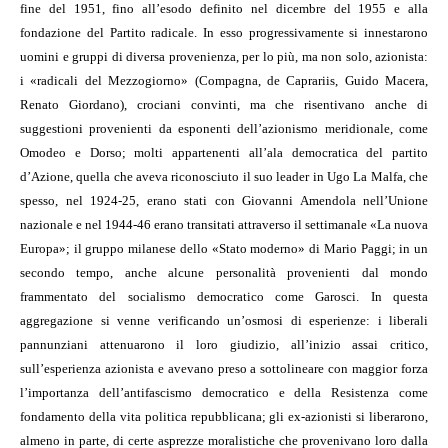
fine del 1951, fino all’esodo definito nel dicembre del 1955 e alla
fondazione del Partito radicale. In esso progressivamente si innestarono
uomini e gruppi di diversa provenienza, per lo più, ma non solo, azionista:
i «radicali del Mezzogiorno» (Compagna, de Caprariis, Guido Macera,
Renato Giordano), crociani convinti, ma che risentivano anche di
suggestioni provenienti da esponenti dell’azionismo meridionale, come
Omodeo e Dorso; molti appartenenti all’ala democratica del partito
d’Azione, quella che aveva riconosciuto il suo leader in Ugo La Malfa, che
spesso, nel 1924-25, erano stati con Giovanni Amendola nell’Unione
nazionale e nel 1944-46 erano transitati attraverso il settimanale «La nuova
Europa»; il gruppo milanese dello «Stato moderno» di Mario Paggi; in un
secondo tempo, anche alcune personalità provenienti dal mondo
frammentato del socialismo democratico come Garosci. In questa
aggregazione si venne verificando un’osmosi di esperienze: i liberali
pannunziani attenuarono il loro giudizio, all’inizio assai critico,
sull’esperienza azionista e avevano preso a sottolineare con maggior forza
l’importanza dell’antifascismo democratico e della Resistenza come
fondamento della vita politica repubblicana; gli ex-azionisti si liberarono,
almeno in parte, di certe asprezze moralistiche che provenivano loro dalla