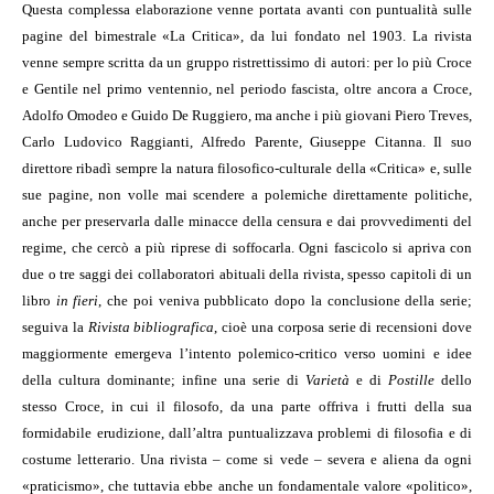
Questa complessa elaborazione venne portata avanti con puntualità sulle
pagine del bimestrale «La Critica», da lui fondato nel 1903. La rivista
venne sempre scritta da un gruppo ristrettissimo di autori: per lo più Croce
e Gentile nel primo ventennio, nel periodo fascista, oltre ancora a Croce,
Adolfo Omodeo e Guido De Ruggiero, ma anche i più giovani Piero Treves,
Carlo Ludovico Raggianti, Alfredo Parente, Giuseppe Citanna. Il suo
direttore ribadì sempre la natura filosofico-culturale della «Critica» e, sulle
sue pagine, non volle mai scendere a polemiche direttamente politiche,
anche per preservarla dalle minacce della censura e dai provvedimenti del
regime, che cercò a più riprese di soffocarla. Ogni fascicolo si apriva con
due o tre saggi dei collaboratori abituali della rivista, spesso capitoli di un
libro
in fieri
, che poi veniva pubblicato dopo la conclusione della serie;
seguiva la
Rivista bibliografica
, cioè una corposa serie di recensioni dove
maggiormente emergeva l’intento polemico-critico verso uomini e idee
della cultura dominante; infine una serie di
Varietà
e di
Postille
dello
stesso Croce, in cui il filosofo, da una parte offriva i frutti della sua
formidabile erudizione, dall’altra puntualizzava problemi di filosofia e di
costume letterario. Una rivista – come si vede – severa e aliena da ogni
«praticismo», che tuttavia ebbe anche un fondamentale valore «politico»,