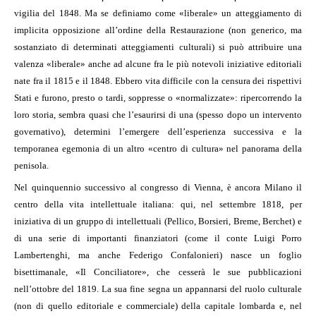
vigilia del 1848. Ma se definiamo come «liberale» un atteggiamento di
implicita opposizione all’ordine della Restaurazione (non generico, ma
sostanziato di determinati atteggiamenti culturali) si può attribuire una
valenza «liberale» anche ad alcune fra le più notevoli iniziative editoriali
nate fra il 1815 e il 1848. Ebbero vita difficile con la censura dei rispettivi
Stati e furono, presto o tardi, soppresse o «normalizzate»: ripercorrendo la
loro storia, sembra quasi che l’esaurirsi di una (spesso dopo un intervento
governativo), determini l’emergere dell’esperienza successiva e la
temporanea egemonia di un altro «centro di cultura» nel panorama della
penisola.
Nel quinquennio successivo al congresso di Vienna, è ancora Milano il
centro della vita intellettuale italiana: qui, nel settembre 1818, per
iniziativa di un gruppo di intellettuali (Pellico, Borsieri, Breme, Berchet) e
di una serie di importanti finanziatori (come il conte Luigi Porro
Lambertenghi, ma anche Federigo Confalonieri) nasce un foglio
bisettimanale, «Il Conciliatore», che cesserà le sue pubblicazioni
nell’ottobre del 1819. La sua fine segna un appannarsi del ruolo culturale
(non di quello editoriale e commerciale) della capitale lombarda e, nel