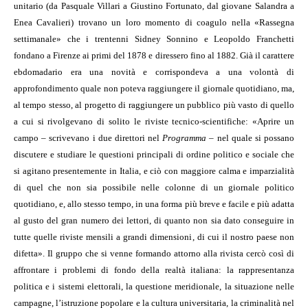
unitario (da Pasquale Villari a Giustino Fortunato, dal giovane Salandra a
Enea Cavalieri) trovano un loro momento di coagulo nella «Rassegna
settimanale» che i trentenni Sidney Sonnino e Leopoldo Franchetti
fondano a Firenze ai primi del 1878 e diressero fino al 1882. Già il carattere
ebdomadario era una novità e corrispondeva a una volontà di
approfondimento quale non poteva raggiungere il giornale quotidiano, ma,
al tempo stesso, al progetto di raggiungere un pubblico più vasto di quello
a cui si rivolgevano di solito le riviste tecnico-scientifiche: «Aprire un
campo – scrivevano i due direttori nel
Programma
– nel quale si possano
discutere e studiare le questioni principali di ordine politico e sociale che
si agitano presentemente in Italia, e ciò con maggiore calma e imparzialità
di quel che non sia possibile nelle colonne di un giornale politico
quotidiano, e, allo stesso tempo, in una forma più breve e facile e più adatta
al gusto del gran numero dei lettori, di quanto non sia dato conseguire in
tutte quelle riviste mensili a grandi dimensioni, di cui il nostro paese non
difetta». Il gruppo che si venne formando attorno alla rivista cercò così di
affrontare i problemi di fondo della realtà italiana: la rappresentanza
politica e i sistemi elettorali, la questione meridionale, la situazione nelle
campagne, l’istruzione popolare e la cultura universitaria, la criminalità nel