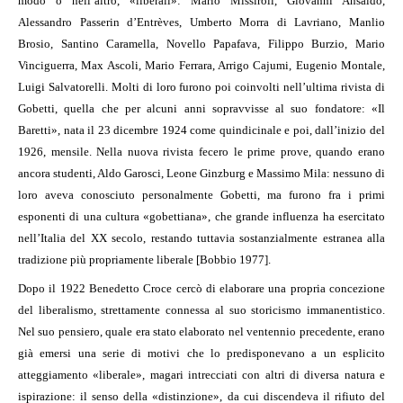
modo o nell’altro, «liberali»: Mario Missiroli, Giovanni Ansaldo,
Alessandro Passerin d’Entrèves, Umberto Morra di Lavriano, Manlio
Brosio, Santino Caramella, Novello Papafava, Filippo Burzio, Mario
Vinciguerra, Max Ascoli, Mario Ferrara, Arrigo Cajumi, Eugenio Montale,
Luigi Salvatorelli. Molti di loro furono poi coinvolti nell’ultima rivista di
Gobetti, quella che per alcuni anni sopravvisse al suo fondatore: «Il
Baretti», nata il 23 dicembre 1924 come quindicinale e poi, dall’inizio del
1926, mensile. Nella nuova rivista fecero le prime prove, quando erano
ancora studenti, Aldo Garosci, Leone Ginzburg e Massimo Mila: nessuno di
loro aveva conosciuto personalmente Gobetti, ma furono fra i primi
esponenti di una cultura «gobettiana», che grande influenza ha esercitato
nell’Italia del XX secolo, restando tuttavia sostanzialmente estranea alla
tradizione più propriamente liberale [Bobbio 1977].
Dopo il 1922 Benedetto Croce cercò di elaborare una propria concezione
del liberalismo, strettamente connessa al suo storicismo immanentistico.
Nel suo pensiero, quale era stato elaborato nel ventennio precedente, erano
già emersi una serie di motivi che lo predisponevano a un esplicito
atteggiamento «liberale», magari intrecciati con altri di diversa natura e
ispirazione: il senso della «distinzione», da cui discendeva il rifiuto del