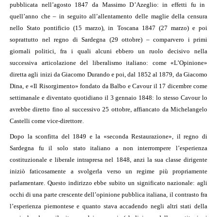
pubblicata nell’agosto 1847 da Massimo D’Azeglio: in effetti fu in
quell’anno che – in seguito all’allentamento delle maglie della censura
nello Stato pontificio (15 marzo), in Toscana 1847 (27 marzo) e poi
soprattutto nel regno di Sardegna (29 ottobre) – comparvero i primi
giornali politici, fra i quali alcuni ebbero un ruolo decisivo nella
successiva articolazione del liberalismo italiano: come «L’Opinione»
diretta agli inizi da Giacomo Durando e poi, dal 1852 al 1879, da Giacomo
Dina, e «Il Risorgimento» fondato da Balbo e Cavour il 17 dicembre come
settimanale e diventato quotidiano il 3 gennaio 1848: lo stesso Cavour lo
avrebbe diretto fino al successivo 25 ottobre, affiancato da Michelangelo
Castelli come vice-direttore.
Dopo la sconfitta del 1849 e la «seconda Restaurazione», il regno di
Sardegna fu il solo stato italiano a non interrompere l’esperienza
costituzionale e liberale intrapresa nel 1848, anzi la sua classe dirigente
iniziò faticosamente a svolgerla verso un regime più propriamente
parlamentare. Questo indirizzo ebbe subito un significato nazionale: agli
occhi di una parte crescente dell’opinione pubblica italiana, il contrasto fra
l’esperienza piemontese e quanto stava accadendo negli altri stati della