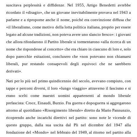
suscitava perplessità e diffidenze. Nel 1955, Arrigo Benedetti avrebbe
ricordato il «disagio», che un giovane inevitabilmente provava nel 1943 a
parlarne e a riproporne anche il nome, poiché era convinzione diffusa che
«il liberalismo, come motivo della lotta politica italiana, proprio per essere
legato ad alcune tradizioni, non poteva avere uno slancio fresco»: i giovani
che allora rifondarono il Partito liberale si tormentarono «alla ricerca di un
nome che rispondesse al concetto» che era chiaro in ciascuno di loro e, solo
dopo parecchie esitazioni, conclusero che «non potevano non chiamarsi
liberali, pur restando consapevoli degli equivoci che ne sarebbero
derivati».
Nati per lo più nel primo quindicennio del secolo, avevano compiuto, con
tappe e percorsi diversi, il loro «lungo viaggio» attraverso il fascismo e si
erano scelti come maestri uomini appartenenti al mondo liberale
prefascista: Croce, Einaudi, Burzio. Fra guerra e dopoguerra si aggregarono
attorno al quotidiano «Risorgimento liberale» diretto da Mario Pannunzio,
ricoprendo anche incarichi direttivi nel partito: sono note le vicende di
questo gruppo, dalla sua uscita dal Pli nel dicembre del 1947 alla
fondazione del «Mondo» nel febbraio del 1949, al ritorno nel partito alla