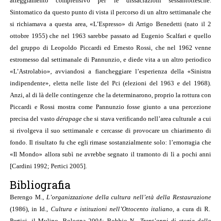
atteggiamento comprensivo per le dissacrazioni sessantottesche.
Sintomatico da questo punto di vista il percorso di un altro settimanale che
si richiamava a questa area, «L’Espresso» di Arrigo Benedetti (nato il 2
ottobre 1955) che nel 1963 sarebbe passato ad Eugenio Scalfari e quello
del gruppo di Leopoldo Piccardi ed Ernesto Rossi, che nel 1962 venne
estromesso dal settimanale di Pannunzio, e diede vita a un altro periodico
«L’Astrolabio», avviandosi a fiancheggiare l’esperienza della «Sinistra
indipendente», eletta nelle liste del Pci (elezioni del 1963 e del 1968).
Anzi, al di là delle contingenze che la determinarono, proprio la rottura con
Piccardi e Rossi mostra come Pannunzio fosse giunto a una percezione
precisa del vasto
dérapage
che si stava verificando nell’area culturale a cui
si rivolgeva il suo settimanale e cercasse di provocare un chiarimento di
fondo. Il risultato fu che egli rimase sostanzialmente solo: l’emorragia che
«Il Mondo» allora subì ne avrebbe segnato il tramonto di lì a pochi anni
[Cardini 1992; Pertici 2005].
Bibliografia
Berengo M.,
L’organizzazione della cultura nell’età della Restaurazione
(1986), in Id.,
Cultura e istituzioni nell’Ottocento italiano
, a cura di R.
Pertici, il Mulino, Bologna 2004; Bobbio N.,
Trent’anni di storia della