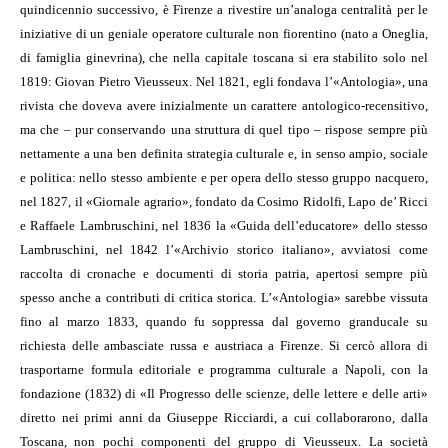
quindicennio successivo, è Firenze a rivestire un’analoga centralità per le
iniziative di un geniale operatore culturale non fiorentino (nato a Oneglia,
di famiglia ginevrina), che nella capitale toscana si era stabilito solo nel
1819: Giovan Pietro Vieusseux. Nel 1821, egli fondava l’«Antologia», una
rivista che doveva avere inizialmente un carattere antologico-recensitivo,
ma che – pur conservando una struttura di quel tipo – rispose sempre più
nettamente a una ben definita strategia culturale e, in senso ampio, sociale
e politica: nello stesso ambiente e per opera dello stesso gruppo nacquero,
nel 1827, il «Giornale agrario», fondato da Cosimo Ridolfi, Lapo de’ Ricci
e Raffaele Lambruschini, nel 1836 la «Guida dell’educatore» dello stesso
Lambruschini, nel 1842 l’«Archivio storico italiano», avviatosi come
raccolta di cronache e documenti di storia patria, apertosi sempre più
spesso anche a contributi di critica storica. L’«Antologia» sarebbe vissuta
fino al marzo 1833, quando fu soppressa dal governo granducale su
richiesta delle ambasciate russa e austriaca a Firenze. Si cercò allora di
trasportarne formula editoriale e programma culturale a Napoli, con la
fondazione (1832) di «Il Progresso delle scienze, delle lettere e delle arti»
diretto nei primi anni da Giuseppe Ricciardi, a cui collaborarono, dalla
Toscana, non pochi componenti del gruppo di Vieusseux. La società