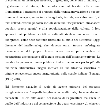
di economia, di tecnica, di statistica, di geografia, come pure di morale, di
legislazione e di storia, che si rifacevano al lascito della cultura
illuministica; l’attenzione ai progressi della tecnica (navigazione a vapore,
illuminazione a gas, nuove tecniche agricole, ferrovie, macchine tessili), ai
temi dell’educazione popolare (scuole di mutuo insegnamento, almanacchi
popolari, scuole agrarie) e alla popolarizzazione della cultura. Il loro
approccio ai problemi sociali e culturali rivelava un nuovo tratto
«borghese», come nelle continue riflessioni sul ruolo del «letterato» (oggi
diremmo dell’intellettuale), che doveva ormai trovare un’adeguata
remunerazione del proprio lavoro senza essere più vincolato al
mecenatismo aristocratico o all’ingrato mestiere dell’insegnante privato. La
morale che permeava queste pubblicazioni si riannodava per lo più alla
tradizione utilitaristica, magari mediata da una filosofia sensistica di
origine settecentesca ancora maggioritaria nelle scuole italiane [Berengo
(1986) 2004].
Nel Piemonte sabaudo il ruolo di agente primario del processo
risorgimentale spettò a quella borghesia imprenditoriale, che – nei decenni
precedenti – si era fatta avanti nel mondo dell’agricoltura, ma anche in
quello dell’industria e del commercio, e che quasi «costrinse» gli elementi