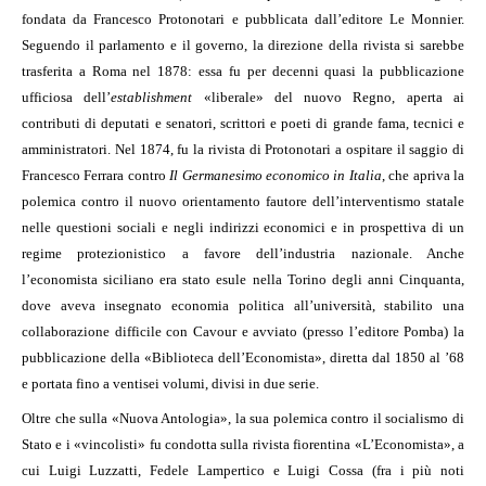
fondata da Francesco Protonotari e pubblicata dall’editore Le Monnier.
Seguendo il parlamento e il governo, la direzione della rivista si sarebbe
trasferita a Roma nel 1878: essa fu per decenni quasi la pubblicazione
ufficiosa dell’
establishment
«liberale» del nuovo Regno, aperta ai
contributi di deputati e senatori, scrittori e poeti di grande fama, tecnici e
amministratori. Nel 1874, fu la rivista di Protonotari a ospitare il saggio di
Francesco Ferrara contro
Il Germanesimo economico in Italia
, che apriva la
polemica contro il nuovo orientamento fautore dell’interventismo statale
nelle questioni sociali e negli indirizzi economici e in prospettiva di un
regime protezionistico a favore dell’industria nazionale. Anche
l’economista siciliano era stato esule nella Torino degli anni Cinquanta,
dove aveva insegnato economia politica all’università, stabilito una
collaborazione difficile con Cavour e avviato (presso l’editore Pomba) la
pubblicazione della «Biblioteca dell’Economista», diretta dal 1850 al ’68
e portata fino a ventisei volumi, divisi in due serie.
Oltre che sulla «Nuova Antologia», la sua polemica contro il socialismo di
Stato e i «vincolisti» fu condotta sulla rivista fiorentina «L’Economista», a
cui Luigi Luzzatti, Fedele Lampertico e Luigi Cossa (fra i più noti