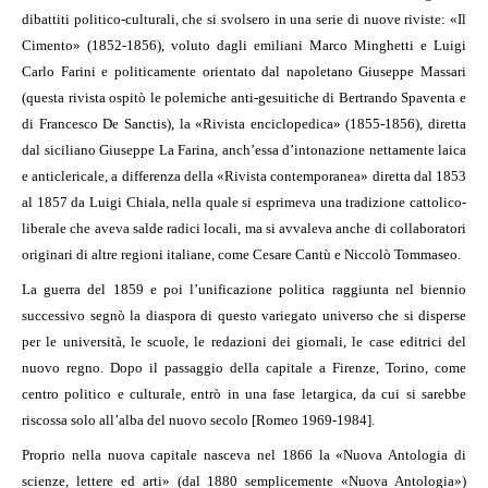
dibattiti politico-culturali, che si svolsero in una serie di nuove riviste: «Il
Cimento» (1852-1856), voluto dagli emiliani Marco Minghetti e Luigi
Carlo Farini e politicamente orientato dal napoletano Giuseppe Massari
(questa rivista ospitò le polemiche anti-gesuitiche di Bertrando Spaventa e
di Francesco De Sanctis), la «Rivista enciclopedica» (1855-1856), diretta
dal siciliano Giuseppe La Farina, anch’essa d’intonazione nettamente laica
e anticlericale, a differenza della «Rivista contemporanea» diretta dal 1853
al 1857 da Luigi Chiala, nella quale si esprimeva una tradizione cattolico-
liberale che aveva salde radici locali, ma si avvaleva anche di collaboratori
originari di altre regioni italiane, come Cesare Cantù e Niccolò Tommaseo.
La guerra del 1859 e poi l’unificazione politica raggiunta nel biennio
successivo segnò la diaspora di questo variegato universo che si disperse
per le università, le scuole, le redazioni dei giornali, le case editrici del
nuovo regno. Dopo il passaggio della capitale a Firenze, Torino, come
centro politico e culturale, entrò in una fase letargica, da cui si sarebbe
riscossa solo all’alba del nuovo secolo [Romeo 1969-1984].
Proprio nella nuova capitale nasceva nel 1866 la «Nuova Antologia di
scienze, lettere ed arti» (dal 1880 semplicemente «Nuova Antologia»)