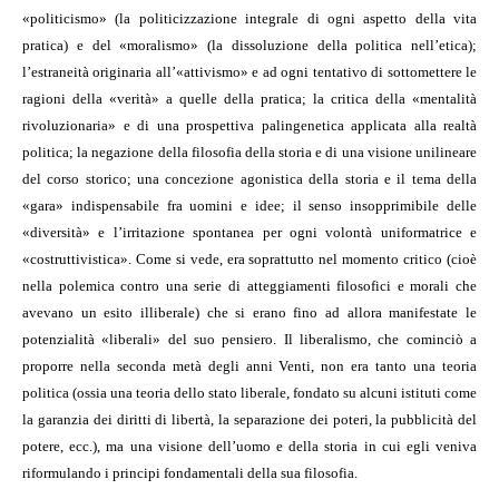
«politicismo» (la politicizzazione integrale di ogni aspetto della vita
pratica) e del «moralismo» (la dissoluzione della politica nell’etica);
l’estraneità originaria all’«attivismo» e ad ogni tentativo di sottomettere le
ragioni della «verità» a quelle della pratica; la critica della «mentalità
rivoluzionaria» e di una prospettiva palingenetica applicata alla realtà
politica; la negazione della filosofia della storia e di una visione unilineare
del corso storico; una concezione agonistica della storia e il tema della
«gara» indispensabile fra uomini e idee; il senso insopprimibile delle
«diversità» e l’irritazione spontanea per ogni volontà uniformatrice e
«costruttivistica». Come si vede, era soprattutto nel momento critico (cioè
nella polemica contro una serie di atteggiamenti filosofici e morali che
avevano un esito illiberale) che si erano fino ad allora manifestate le
potenzialità «liberali» del suo pensiero. Il liberalismo, che cominciò a
proporre nella seconda metà degli anni Venti, non era tanto una teoria
politica (ossia una teoria dello stato liberale, fondato su alcuni istituti come
la garanzia dei diritti di libertà, la separazione dei poteri, la pubblicità del
potere, ecc.), ma una visione dell’uomo e della storia in cui egli veniva
riformulando i principi fondamentali della sua filosofia.