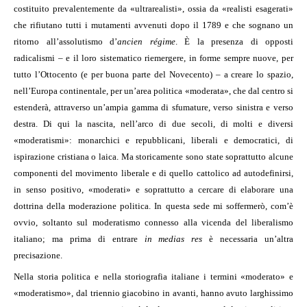
costituito prevalentemente da «ultrarealisti», ossia da «realisti esagerati»
che rifiutano tutti i mutamenti avvenuti dopo il 1789 e che sognano un
ritorno all’assolutismo d’
ancien régime
. È la presenza di opposti
radicalismi – e il loro sistematico riemergere, in forme sempre nuove, per
tutto l’Ottocento (e per buona parte del Novecento) – a creare lo spazio,
nell’Europa continentale, per un’area politica «moderata», che dal centro si
estenderà, attraverso un’ampia gamma di sfumature, verso sinistra e verso
destra. Di qui la nascita, nell’arco di due secoli, di molti e diversi
«moderatismi»: monarchici e repubblicani, liberali e democratici, di
ispirazione cristiana o laica. Ma storicamente sono state soprattutto alcune
componenti del movimento liberale e di quello cattolico ad autodefinirsi,
in senso positivo, «moderati» e soprattutto a cercare di elaborare una
dottrina della moderazione politica. In questa sede mi soffermerò, com’è
ovvio, soltanto sul moderatismo connesso alla vicenda del liberalismo
italiano; ma prima di entrare
in medias res
è necessaria un’altra
precisazione.
Nella storia politica e nella storiografia italiane i termini «moderato» e
«moderatismo», dal triennio giacobino in avanti, hanno avuto larghissimo