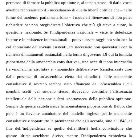
permesso di formare la pubblica opinione e, al tempo stesso, di darle voce:
avrebbe rappresentato il «succedaneo» di quella libertà politica che – nelle
forme del moderno parlamentarismo – i moderati ritenevano di non poter
richiedere per non pregiudicare l’obiettivo che più gli stava a cuore, la
questione nazionale. Se l’indipendenza nazionale – viste le debolezze
interne e le resistenze internazionali – poteva essere raggiunta solo con la
collaborazione dei sovrani esistenti, era necessario non spaventarli con la
richiesta di mutamenti sostanziali nella forma di governo. Di qui la formula
giobertiana della «monarchia consultativa», una sorta di tappa intermedia
tra «monarchia assoluta» e «monarchia deliberativa» (caratterizzata cioè
dalla presenza di un’assemblea eletta dai cittadini): nelle monarchie
consultative il sovrano sarebbe stato affiancato da un’assemblea i cui
membri, scelti dal sovrano stesso, dovevano costituire l’aristocrazia
intellettuale della nazione e farsi «portavoce» della pubblica opinione.
Sempre da questa cautela nasce la momentanea propensione di Balbo, che
pure è un fervente ammiratore del modello inglese, per le monarchie
consultative e soprattutto la preminenza che egli accorda, sino al 1848, al
fine dell’indipendenza su quello della libertà (nella convinzione che
queste ultime avrebbero diviso, mentre l’indipendenza richiedeva la