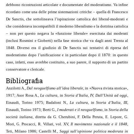
debbono ricostruzioni articolate e documentate del moderatismo. Va infine
ricordato come una delle prime sistemazioni critiche – quella di Francesco
De Sanctis, che sottolineava l’ispirazione cattolica dei liberal-moderati e
che considerava incompatibili il moderno liberalismo e la dottrina cattolica
– non per questo negava la «funzione liberale» esercitata dai moderati
(inclusi Rosmini e Gioberti) nella fase storica che va dagli anni Trenta al
1848. Diverso era il giudizio di De Sanctis sui tentativi di ripresa del
moderatismo dopo l’unificazione e in particolare dopo il 1870: in questo
caso, infatti, esso avrebbe costituito, a suo parere, il supporto di un partito
conservatore e clericale.
Bibliografia
Anzilotti A.,
Dal neoguelfismo all’idea liberale
, in «Nuova rivista storica»,
1917; Asor Rosa A.,
La cultura
, in
Storia d’Italia, IV, Dall’Unità ad oggi
,
Einaudi, Torino 1975; Badaloni N.,
La cultura
, in
Storia d’Italia, III
,
Einaudi, Torino 1973; Berti G.,
I moderati e il neoguelfismo
, in
Storia della
società italiana
, diretta da G. Cherubini, F. Della Peruta, E. Lepore, G.
Mori, G. Procacci, R. Villari, vol. XV,
Il movimento nazionale e il 1848
,
Teti, Milano 1986; Castelli M.,
Saggi sull’opinione politica moderata in