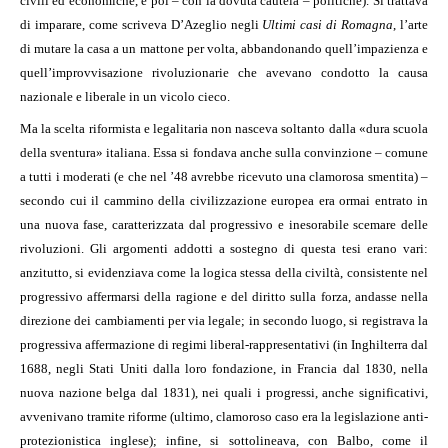
civili ed economiche, e poi – con la dovuta cautela – politiche). Si trattava
di imparare, come scriveva D’Azeglio negli
Ultimi casi di Romagna
, l’arte
di mutare la casa a un mattone per volta, abbandonando quell’impazienza e
quell’improvvisazione rivoluzionarie che avevano condotto la causa
nazionale e liberale in un vicolo cieco.
Ma la scelta riformista e legalitaria non nasceva soltanto dalla «dura scuola
della sventura» italiana. Essa si fondava anche sulla convinzione – comune
a tutti i moderati (e che nel ’48 avrebbe ricevuto una clamorosa smentita) –
secondo cui il cammino della civilizzazione europea era ormai entrato in
una nuova fase, caratterizzata dal progressivo e inesorabile scemare delle
rivoluzioni. Gli argomenti addotti a sostegno di questa tesi erano vari:
anzitutto, si evidenziava come la logica stessa della civiltà, consistente nel
progressivo affermarsi della ragione e del diritto sulla forza, andasse nella
direzione dei cambiamenti per via legale; in secondo luogo, si registrava la
progressiva affermazione di regimi liberal-rappresentativi (in Inghilterra dal
1688, negli Stati Uniti dalla loro fondazione, in Francia dal 1830, nella
nuova nazione belga dal 1831), nei quali i progressi, anche significativi,
avvenivano tramite riforme (ultimo, clamoroso caso era la legislazione anti-
protezionistica inglese); infine, si sottolineava, con Balbo, come il