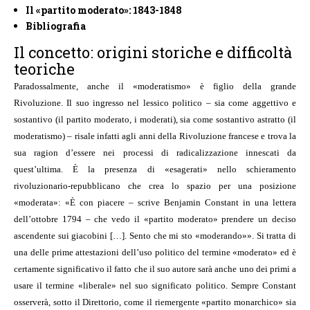
Il «partito moderato»: 1843-1848
Bibliografia
Il concetto: origini storiche e difficoltà
teoriche
Paradossalmente, anche il «moderatismo» è figlio della grande
Rivoluzione. Il suo ingresso nel lessico politico – sia come aggettivo e
sostantivo (il partito moderato, i moderati), sia come sostantivo astratto (il
moderatismo) – risale infatti agli anni della Rivoluzione francese e trova la
sua ragion d’essere nei processi di radicalizzazione innescati da
quest’ultima. È la presenza di «esagerati» nello schieramento
rivoluzionario-repubblicano che crea lo spazio per una posizione
«moderata»: «È con piacere – scrive Benjamin Constant in una lettera
dell’ottobre 1794 – che vedo il «partito moderato» prendere un deciso
ascendente sui giacobini […]. Sento che mi sto «moderando»». Si tratta di
una delle prime attestazioni dell’uso politico del termine «moderato» ed è
certamente significativo il fatto che il suo autore sarà anche uno dei primi a
usare il termine «liberale» nel suo significato politico. Sempre Constant
osserverà, sotto il Direttorio, come il riemergente «partito monarchico» sia