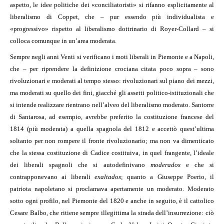
aspetto, le idee politiche dei «conciliatoristi» si rifanno esplicitamente al
liberalismo di Coppet, che – pur essendo più individualista e
«progressivo» rispetto al liberalismo dottrinario di Royer-Collard – si
colloca comunque in un’area moderata.
Sempre negli anni Venti si verificano i moti liberali in Piemonte e a Napoli,
che – per riprendere la definizione crociana citata poco sopra – sono
rivoluzionari e moderati al tempo stesso: rivoluzionari sul piano dei mezzi,
ma moderati su quello dei fini, giacché gli assetti politico-istituzionali che
si intende realizzare rientrano nell’alveo del liberalismo moderato. Santorre
di Santarosa, ad esempio, avrebbe preferito la costituzione francese del
1814 (più moderata) a quella spagnola del 1812 e accettò quest’ultima
soltanto per non rompere il fronte rivoluzionario; ma non va dimenticato
che la stessa costituzione di Cadice costituiva, in quel frangente, l’ideale
dei liberali spagnoli che si autodefinivano
moderados
e che si
contrapponevano ai liberali
exaltados
; quanto a Giuseppe Poerio, il
patriota napoletano si proclamava apertamente un moderato. Moderato
sotto ogni profilo, nel Piemonte del 1820 e anche in seguito, è il cattolico
Cesare Balbo, che ritiene sempre illegittima la strada dell’insurrezione: ciò