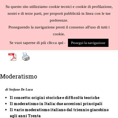
Salta
Su questo sito utilizziamo cookie tecnici e cookie di profilazione,
al
MENU
nostri e di terze parti, per proporti pubblicità in linea con le tue
contenuto
Biblioteca
preferenze.
liberale
Proseguendo la navigazione presti il consenso all'uso di tutti i
cookie.
A
-
B
-
C
-
D
-
E
-
F
-
G
-
H
-
I
-
J
-
K
-
L
-
M
-
N
-
O
-
P
-
Q
-
R
-
S
-
Se vuoi saperne di più
clicca qui
-
Prosegui la navigazione
T
-
U
-
V
-
W
-
X
-
Y
-
Z
-
Moderatismo
di Stefano De Luca
Il concetto: origini storiche e difficoltà teoriche
Il moderatismo in Italia: due accezioni principali
Il vario moderatismo italiano dal triennio giacobino
agli anni Trenta