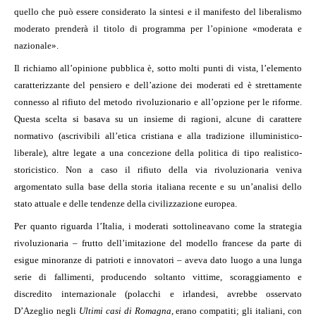
quello che può essere considerato la sintesi e il manifesto del liberalismo
moderato prenderà il titolo di programma per l’opinione «moderata e
nazionale».
Il richiamo all’opinione pubblica è, sotto molti punti di vista, l’elemento
caratterizzante del pensiero e dell’azione dei moderati ed è strettamente
connesso al rifiuto del metodo rivoluzionario e all’opzione per le riforme.
Questa scelta si basava su un insieme di ragioni, alcune di carattere
normativo (ascrivibili all’etica cristiana e alla tradizione illuministico-
liberale), altre legate a una concezione della politica di tipo realistico-
storicistico. Non a caso il rifiuto della via rivoluzionaria veniva
argomentato sulla base della storia italiana recente e su un’analisi dello
stato attuale e delle tendenze della civilizzazione europea.
Per quanto riguarda l’Italia, i moderati sottolineavano come la strategia
rivoluzionaria – frutto dell’imitazione del modello francese da parte di
esigue minoranze di patrioti e innovatori – aveva dato luogo a una lunga
serie di fallimenti, producendo soltanto vittime, scoraggiamento e
discredito internazionale (polacchi e irlandesi, avrebbe osservato
D’Azeglio negli
Ultimi casi di Romagna
, erano compatiti; gli italiani, con