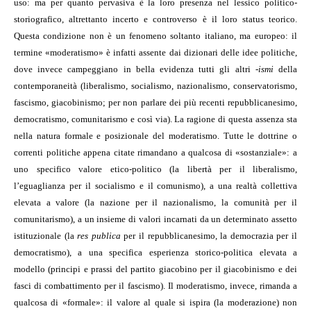
uso: ma per quanto pervasiva è la loro presenza nel lessico politico-
storiografico, altrettanto incerto e controverso è il loro status teorico.
Questa condizione non è un fenomeno soltanto italiano, ma europeo: il
termine «moderatismo» è infatti assente dai dizionari delle idee politiche,
dove invece campeggiano in bella evidenza tutti gli altri
-ismi
della
contemporaneità (liberalismo, socialismo, nazionalismo, conservatorismo,
fascismo, giacobinismo; per non parlare dei più recenti repubblicanesimo,
democratismo, comunitarismo e così via). La ragione di questa assenza sta
nella natura formale e posizionale del moderatismo. Tutte le dottrine o
correnti politiche appena citate rimandano a qualcosa di «sostanziale»: a
uno specifico valore etico-politico (la libertà per il liberalismo,
l’eguaglianza per il socialismo e il comunismo), a una realtà collettiva
elevata a valore (la nazione per il nazionalismo, la comunità per il
comunitarismo), a un insieme di valori incarnati da un determinato assetto
istituzionale (la
res publica
per il repubblicanesimo, la democrazia per il
democratismo), a una specifica esperienza storico-politica elevata a
modello (principi e prassi del partito giacobino per il giacobinismo e dei
fasci di combattimento per il fascismo). Il moderatismo, invece, rimanda a
qualcosa di «formale»: il valore al quale si ispira (la moderazione) non