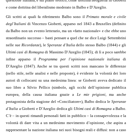
questione italiana, e sul piano teorico, come dottrina neoguelfa in Gioberti
e come dottrina del liberalismo moderato in Balbo e D’Azeglio.
Gli scritti ai quali fa riferimento Balbo sono il
Primato morale e civile
degl’Italiani
di Vincenzo Gioberti, apparso nel 1843 a Bruxelles (definito
da Balbo non un evento letterario, ma un «fatto nazionale» e che ebbe uno
straordinario successo – basti pensare a quel che ne dice Luigi Settembrini
nelle sue
Ricordanze
), le
Speranze d’Italia
dello stesso Balbo (1844) e gli
Ultimi casi di Romagna
di Massimo D’Azeglio (1845); di lì a poco sarebbe
infine apparso il
Programma per l’opinione nazionale italiana
di
D’Azeglio (1847). Anche se tra questi scritti non mancano le differenze
(nello stile, nelle analisi e nelle proposte), è evidente la volontà dei loro
autori di collocarsi su una medesima linea: se Gioberti aveva dedicato il
suo libro a Silvio Pellico (simbolo, agli occhi dell’opinione pubblica
europea, della causa italiana grazie a
Le mie prigioni
, ma anche
protagonista della stagione del «Conciliatore»), Balbo dedica le
Speranze
d’Italia
a Gioberti e D’Azeglio dedica gli
Ultimi casi di Romagna
a Balbo.
C’è – in questi rimandi personali fatti in pubblico – la consapevolezza e la
volontà di dare vita a un medesimo movimento d’opinione, che aspira a
rappresentare la nazione italiana nei suoi bisogni reali e diffusi: non a caso