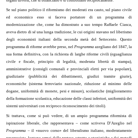
organi diversi, che si bilanciano e si controllano reciprocamente.
Se sul piano politico il riformismo dei moderati era cauto, sul piano civile
ed economico esso si faceva portatore di un programma di
modernizzazione che, come ha dimostrato a suo tempo Raffaele Ciasca,
aveva dietro di sé una lunga tradizione, le cui origini stavano nel liberismo
degli economisti italiani della seconda metà del Settecento. Questo
programma di riforme avrebbe preso, nel
Programma
azegliano del 1847, la
sua forma definitiva, con la richiesta di larghe riforme civili (eguaglianza
civile e fiscale, principio di legalità, moderata libertà di stampa),
amministrative (consigli comunali e provinciali eletti per via popolare),
giudiziarie (pubblicità dei dibattimenti, giudizi tramite giurie),
economiche (sistema ferroviario nazionale, riduzione al minimo delle
dogane, uniformità di monete, pesi e misure), scolastiche (miglioramento
della formazione scolastica, educazione delle classi inferiori, uniformità dei
sistemi universitari con reciproco riconoscimento dei titoli).
Si trattava, come si può vedere, di un ampio programma riformista di
ispirazione liberale, che rappresentava – come scriveva D’Azeglio nel
Programma
– il «nuovo corso» del liberalismo italiano, moderatamente
progressista, lontano ormai dalle pretese astratte e utopistiche e dai metodi