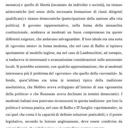
monarca) e quello di libertà (incarnato da individui e società), tra istanze
aristocratiche (nel senso della necessaria formazione di classi dirigenti
qualificate) e istanze democratiche (partecipazione della nazione alla vita
politica). Il governo rappresentativo, nella forma della monarchia
costituzionale, sembrava ai moderati un buon compromesso tra queste
differenti esigenze, che andavano salvaguardate. Il loro ideale era una sorta
di «governo misto» in forma moderna, che nel caso di Balbo si ispirava
apertamente al modello inglese, ma nel caso di Lambruschini, ad esempio,
si traduceva in interessanti e avanzatissime considerazioni sulle autonomie
locali. Si potrebbe sostenere, con qualche approssimazione, che ai moderati
interessava più il problema del «governo» che quello della «sovranità». In
fondo, quest’ultimo era tema (e termine) tipico della tradizione
assolutistica, che Hobbes aveva sviluppato all’interno di una «geometria
della politica» e che Rousseau aveva declinato in termini democratici. I
moderati italiani non potevano riconoscersi in questa tradizione: per loro la
politica è scienza pratica, nel caso di Balbo e D’Azeglio «sperimentale», in
cui quel che conta è la capacità di definire soluzioni praticabili; e il potere
legislativo, secondo la lezione anglosassone, deve essere condiviso da