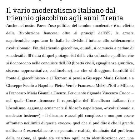
Il vario moderatismo italiano dal
triennio giacobino agli anni Trenta
Anche nel nostro Paese l’uso politico del termine «moderato» è un effetto
della Rivoluzione francese: oltre ai principi dell’89, le armate
napoleoniche esportano in Italia le divisioni interne allo schieramento
rivoluzionario. Fin dal triennio giacobino, quindi, si comincia a parlare di
«moderati». Si tratta di quei protagonisti della vita culturale e politica che
si riconoscono nelle conquiste dell’89 (libertà civili, eguaglianza giuridica,
sistema rappresentativo, costituzione), ma che si ritraggono inorriditi di
fronte al giacobinismo e al Terrore: si pensi a Giuseppe Maria Galanti e a
Giuseppe Poerio a Napoli, a Pietro Verri e Francesco Melzi d’Eril a Milano,
a Francesco Maria Gianni a Firenze. Per quanto riguarda Vincenzo Cuoco –
nel quale Croce riconosce il capostipite del liberalismo italiano (un
liberalismo, aggiunge acutamente il filosofo napoletano, «rivoluzionario e
moderato insieme») – il discorso è assai più complesso e non può essere
affrontato nei limiti di questa «voce»: quel che si può dire è che il grande
molisano è essenzialmente un pensatore realista, dominato dal problema
della nazione, al quale sta «stretta» ogni netta identificazione con una