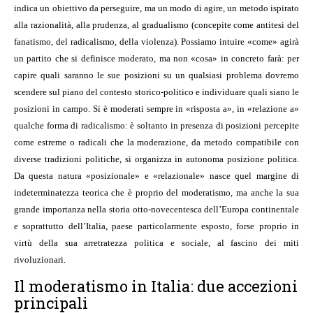
indica un obiettivo da perseguire, ma un modo di agire, un metodo ispirato
alla razionalità, alla prudenza, al gradualismo (concepite come antitesi del
fanatismo, del radicalismo, della violenza). Possiamo intuire «come» agirà
un partito che si definisce moderato, ma non «cosa» in concreto farà: per
capire quali saranno le sue posizioni su un qualsiasi problema dovremo
scendere sul piano del contesto storico-politico e individuare quali siano le
posizioni in campo. Si è moderati sempre in «risposta a», in «relazione a»
qualche forma di radicalismo: è soltanto in presenza di posizioni percepite
come estreme o radicali che la moderazione, da metodo compatibile con
diverse tradizioni politiche, si organizza in autonoma posizione politica.
Da questa natura «posizionale» e «relazionale» nasce quel margine di
indeterminatezza teorica che è proprio del moderatismo, ma anche la sua
grande importanza nella storia otto-novecentesca dell’Europa continentale
e soprattutto dell’Italia, paese particolarmente esposto, forse proprio in
virtù della sua arretratezza politica e sociale, al fascino dei miti
rivoluzionari.
Il moderatismo in Italia: due accezioni
principali