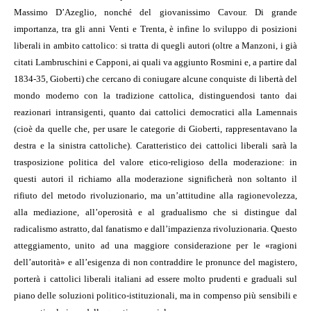
Massimo D’Azeglio, nonché del giovanissimo Cavour. Di grande
importanza, tra gli anni Venti e Trenta, è infine lo sviluppo di posizioni
liberali in ambito cattolico: si tratta di quegli autori (oltre a Manzoni, i già
citati Lambruschini e Capponi, ai quali va aggiunto Rosmini e, a partire dal
1834-35, Gioberti) che cercano di coniugare alcune conquiste di libertà del
mondo moderno con la tradizione cattolica, distinguendosi tanto dai
reazionari intransigenti, quanto dai cattolici democratici alla Lamennais
(cioè da quelle che, per usare le categorie di Gioberti, rappresentavano la
destra e la sinistra cattoliche). Caratteristico dei cattolici liberali sarà la
trasposizione politica del valore etico-religioso della moderazione: in
questi autori il richiamo alla moderazione significherà non soltanto il
rifiuto del metodo rivoluzionario, ma un’attitudine alla ragionevolezza,
alla mediazione, all’operosità e al gradualismo che si distingue dal
radicalismo astratto, dal fanatismo e dall’impazienza rivoluzionaria. Questo
atteggiamento, unito ad una maggiore considerazione per le «ragioni
dell’autorità» e all’esigenza di non contraddire le pronunce del magistero,
porterà i cattolici liberali italiani ad essere molto prudenti e graduali sul
piano delle soluzioni politico-istituzionali, ma in compenso più sensibili e