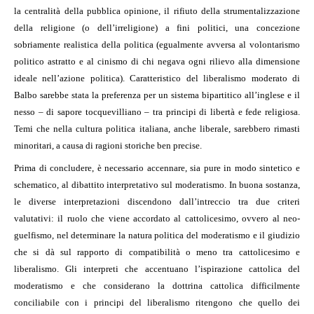
la centralità della pubblica opinione, il rifiuto della strumentalizzazione
della religione (o dell’irreligione) a fini politici, una concezione
sobriamente realistica della politica (egualmente avversa al volontarismo
politico astratto e al cinismo di chi negava ogni rilievo alla dimensione
ideale nell’azione politica). Caratteristico del liberalismo moderato di
Balbo sarebbe stata la preferenza per un sistema bipartitico all’inglese e il
nesso – di sapore tocquevilliano – tra principi di libertà e fede religiosa.
Temi che nella cultura politica italiana, anche liberale, sarebbero rimasti
minoritari, a causa di ragioni storiche ben precise.
Prima di concludere, è necessario accennare, sia pure in modo sintetico e
schematico, al dibattito interpretativo sul moderatismo. In buona sostanza,
le diverse interpretazioni discendono dall’intreccio tra due criteri
valutativi: il ruolo che viene accordato al cattolicesimo, ovvero al neo-
guelfismo, nel determinare la natura politica del moderatismo e il giudizio
che si dà sul rapporto di compatibilità o meno tra cattolicesimo e
liberalismo. Gli interpreti che accentuano l’ispirazione cattolica del
moderatismo e che considerano la dottrina cattolica difficilmente
conciliabile con i principi del liberalismo ritengono che quello dei