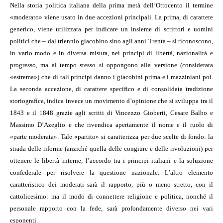
Nella storia politica italiana della prima metà dell’Ottocento il termine
«moderato» viene usato in due accezioni principali. La prima, di carattere
generico, viene utilizzata per indicare un insieme di scrittori e uomini
politici che – dal triennio giacobino sino agli anni Trenta – si riconoscono,
in vario modo e in diversa misura, nei principi di libertà, nazionalità e
progresso, ma al tempo stesso si oppongono alla versione (considerata
«estrema») che di tali principi danno i giacobini prima e i mazziniani poi.
La seconda accezione, di carattere specifico e di consolidata tradizione
storiografica, indica invece un movimento d’opinione che si sviluppa tra il
1843 e il 1848 grazie agli scritti di Vincenzo Gioberti, Cesare Balbo e
Massimo D’Azeglio e che rivendica apertamente il nome e il ruolo di
«parte moderata». Tale «partito» si caratterizza per due scelte di fondo: la
strada delle riforme (anziché quella delle congiure e delle rivoluzioni) per
ottenere le libertà interne; l’accordo tra i principi italiani e la soluzione
confederale per risolvere la questione nazionale. L’altro elemento
caratteristico dei moderati sarà il rapporto, più o meno stretto, con il
cattolicesimo: ma il modo di connettere religione e politica, nonché il
personale rapporto con la fede, sarà profondamente diverso nei vari
esponenti.