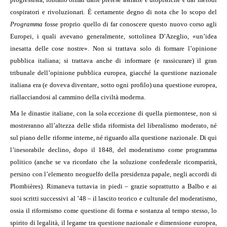
cospiratori e rivoluzionari. È certamente degno di nota che lo scopo del
Programma
fosse proprio quello di far conoscere questo nuovo corso agli
Europei, i quali avevano generalmente, sottolinea D’Azeglio, «un’idea
inesatta delle cose nostre». Non si trattava solo di formare l’opinione
pubblica italiana; si trattava anche di informare (e rassicurare) il gran
tribunale dell’opinione pubblica europea, giacché la questione nazionale
italiana era (e doveva diventare, sotto ogni profilo) una questione europea,
riallacciandosi al cammino della civiltà moderna.
Ma le dinastie italiane, con la sola eccezione di quella piemontese, non si
mostreranno all’altezza delle sfida riformista del liberalismo moderato, né
sul piano delle riforme interne, né riguardo alla questione nazionale. Di qui
l’inesorabile declino, dopo il 1848, del moderatismo come programma
politico (anche se va ricordato che la soluzione confederale ricomparirà,
persino con l’elemento neoguelfo della presidenza papale, negli accordi di
Plombières). Rimaneva tuttavia in piedi – grazie soprattutto a Balbo e ai
suoi scritti successivi al ’48 – il lascito teorico e culturale del moderatismo,
ossia il riformismo come questione di forma e sostanza al tempo stesso, lo
spirito di legalità, il legame tra questione nazionale e dimensione europea,