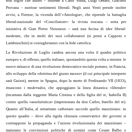
non toglie che Balbo – insieme a Carlo Vidua, Luigi Ornato, Giacinto
Provana – nutrisse sentimenti liberali. Negli anni Venti prende inoltre
avvio, a Firenze, la vicenda dell’«Antologia», che riprende la battaglia
liberal-nazionale del «Conciliatore»: la rivista toscana – sorta per
iniziativa di Gian Pietro Vieusseux – sarà una fucina di idee liberal-
moderate, che in molti dei suoi collaboratori (si pensi a Capponi e
Lambruschini) si coniugheranno con la fede cattolica.
La Rivoluzione di Luglio cambia ancora una volta il quadro politico
europeo e, di riflesso, quello italiano, spostandolo questa volta a sinistra: le
nuove minacce di una rivoluzione democratico-sociale portano, in Francia,
allo sviluppo della «dottrina del giusto mezzo» (il cui principale interprete
sarà Guizot), mentre in Spagna, dopo la morte di Ferdinando VII (1833),
rinascono i
moderados
, che appoggiano la linea dinastica «liberale»
(incarnata dalla reggente Maria Cristina e della figlia del re, Isabella II)
contro quella «assolutistica» (impersonata da don Carlos, fratello del re).
Quanto all’Italia, al settarismo carbonaro succede quello mazziniano: in
questo quadro – dove alla rigida chiusura conservatrice dei governi si
contrappone la propaganda e l’azione rivoluzionaria dei mazziniani –
maturano le convinzioni politiche di uomini come Cesare Balbo e