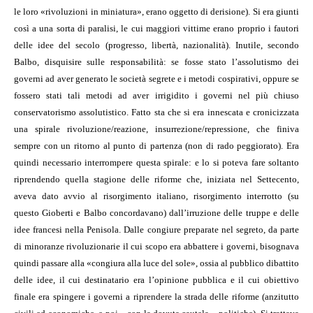
le loro «rivoluzioni in miniatura», erano oggetto di derisione). Si era giunti
così a una sorta di paralisi, le cui maggiori vittime erano proprio i fautori
delle idee del secolo (progresso, libertà, nazionalità). Inutile, secondo
Balbo, disquisire sulle responsabilità: se fosse stato l’assolutismo dei
governi ad aver generato le società segrete e i metodi cospirativi, oppure se
fossero stati tali metodi ad aver irrigidito i governi nel più chiuso
conservatorismo assolutistico. Fatto sta che si era innescata e cronicizzata
una spirale rivoluzione/reazione, insurrezione/repressione, che finiva
sempre con un ritorno al punto di partenza (non di rado peggiorato). Era
quindi necessario interrompere questa spirale: e lo si poteva fare soltanto
riprendendo quella stagione delle riforme che, iniziata nel Settecento,
aveva dato avvio al risorgimento italiano, risorgimento interrotto (su
questo Gioberti e Balbo concordavano) dall’irruzione delle truppe e delle
idee francesi nella Penisola. Dalle congiure preparate nel segreto, da parte
di minoranze rivoluzionarie il cui scopo era abbattere i governi, bisognava
quindi passare alla «congiura alla luce del sole», ossia al pubblico dibattito
delle idee, il cui destinatario era l’opinione pubblica e il cui obiettivo
finale era spingere i governi a riprendere la strada delle riforme (anzitutto