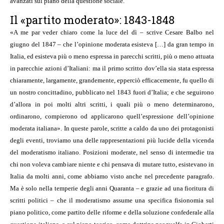
avanzati sul piano della questione sociale.
Il «partito moderato»: 1843-1848
«A me par veder chiaro come la luce del dì – scrive Cesare Balbo nel
giugno del 1847 – che l’opinione moderata esisteva […] da gran tempo in
Italia, ed esisteva più o meno espressa in parecchi scritti, più o meno attuata
in parecchie azioni d’Italiani: ma il primo scritto dov’ella sia stata espressa
chiaramente, largamente, grandemente, epperciò efficacemente, fu quello di
un nostro concittadino, pubblicato nel 1843 fuori d’Italia; e che seguirono
d’allora in poi molti altri scritti, i quali più o meno determinarono,
ordinarono, compierono od applicarono quell’espressione dell’opinione
moderata italiana». In queste parole, scritte a caldo da uno dei protagonisti
degli eventi, troviamo una delle rappresentazioni più lucide della vicenda
del moderatismo italiano. Posizioni moderate, nel senso di intermedie tra
chi non voleva cambiare niente e chi pensava di mutare tutto, esistevano in
Italia da molti anni, come abbiamo visto anche nel precedente paragrafo.
Ma è solo nella temperie degli anni Quaranta – e grazie ad una fioritura di
scritti politici – che il moderatismo assume una specifica fisionomia sul
piano politico, come partito delle riforme e della soluzione confederale alla