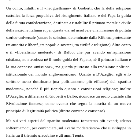
Un conto, infatti, è il «neoguelfismo» di Gioberti, che fa della religione
cattolica la forza propulsiva del risorgimento italiano e del Papa la guida
della futura confederazione, destinata a ristabilire il primato morale e civile
della nazione italiana e, per questa via, ad assolvere una missione di portata
storico-universale (sanare le scissioni determinate dalla Riforma protestante
tra autorità e libertà, tra popoli e sovrani, tra civiltà e religione). Altro conto
è il «liberalismo moderato» di Balbo, che pur avendo un’ispirazione
cristiana, non teorizza né il ruolo-guida del Papato, né il primato italiano e
la sua connessa «missione», ma guarda piuttosto alla tradizione politico-
istituzionale del mondo anglo-americano. Quanto a D’Azeglio, egli è lo
scrittore meno dottrinario (ma politicamente più efficace) del «partito
moderato», nonché il più tiepido quanto a convinzioni religiose; inoltre
D’Azeglio, a differenza di Gioberti e Balbo, riconosce un ruolo cruciale alla
Rivoluzione francese, come evento che segna la nascita di un nuovo
principio di legittimità politica (diritto comune e consenso).
Ma sui vari aspetti del «partito moderato» torneremo più avanti; adesso
soffermiamoci, per cominciare, sul «vario moderatismo» che si sviluppa in
Italia tra il triennio giacobino e gli anni Trenta.