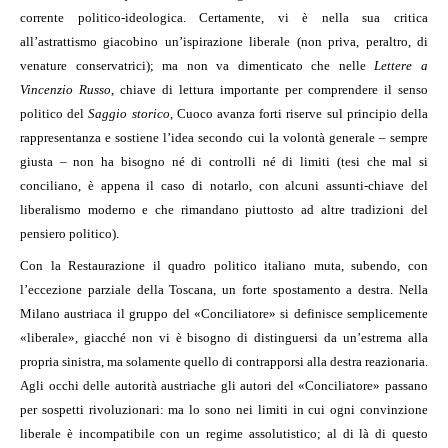
corrente politico-ideologica. Certamente, vi è nella sua critica
all’astrattismo giacobino un’ispirazione liberale (non priva, peraltro, di
venature conservatrici); ma non va dimenticato che nelle
Lettere a
Vincenzio Russo
, chiave di lettura importante per comprendere il senso
politico del
Saggio storico
, Cuoco avanza forti riserve sul principio della
rappresentanza e sostiene l’idea secondo cui la volontà generale – sempre
giusta – non ha bisogno né di controlli né di limiti (tesi che mal si
conciliano, è appena il caso di notarlo, con alcuni assunti-chiave del
liberalismo moderno e che rimandano piuttosto ad altre tradizioni del
pensiero politico).
Con la Restaurazione il quadro politico italiano muta, subendo, con
l’eccezione parziale della Toscana, un forte spostamento a destra. Nella
Milano austriaca il gruppo del «Conciliatore» si definisce semplicemente
«liberale», giacché non vi è bisogno di distinguersi da un’estrema alla
propria sinistra, ma solamente quello di contrapporsi alla destra reazionaria.
Agli occhi delle autorità austriache gli autori del «Conciliatore» passano
per sospetti rivoluzionari: ma lo sono nei limiti in cui ogni convinzione
liberale è incompatibile con un regime assolutistico; al di là di questo