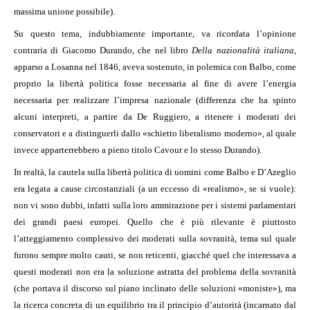
massima unione possibile).
Su questo tema, indubbiamente importante, va ricordata l’opinione
contraria di Giacomo Durando, che nel libro
Della nazionalità italiana
,
apparso a Losanna nel 1846, aveva sostenuto, in polemica con Balbo, come
proprio la libertà politica fosse necessaria al fine di avere l’energia
necessaria per realizzare l’impresa nazionale (differenza che ha spinto
alcuni interpreti, a partire da De Ruggiero, a ritenere i moderati dei
conservatori e a distinguerli dallo «schietto liberalismo moderno», al quale
invece apparterrebbero a pieno titolo Cavour e lo stesso Durando).
In realtà, la cautela sulla libertà politica di uomini come Balbo e D’Azeglio
era legata a cause circostanziali (a un eccesso di «realismo», se si vuole):
non vi sono dubbi, infatti sulla loro ammirazione per i sistemi parlamentari
dei grandi paesi europei. Quello che è più rilevante è piuttosto
l’atteggiamento complessivo dei moderati sulla sovranità, tema sul quale
furono sempre molto cauti, se non reticenti, giacché quel che interessava a
questi moderati non era la soluzione astratta del problema della sovranità
(che portava il discorso sul piano inclinato delle soluzioni «moniste»), ma
la ricerca concreta di un equilibrio tra il principio d’autorità (incarnato dal