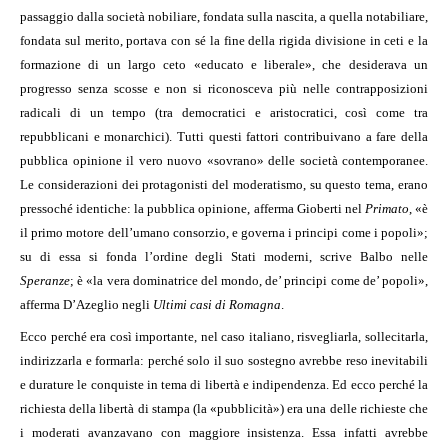
passaggio dalla società nobiliare, fondata sulla nascita, a quella notabiliare,
fondata sul merito, portava con sé la fine della rigida divisione in ceti e la
formazione di un largo ceto «educato e liberale», che desiderava un
progresso senza scosse e non si riconosceva più nelle contrapposizioni
radicali di un tempo (tra democratici e aristocratici, così come tra
repubblicani e monarchici). Tutti questi fattori contribuivano a fare della
pubblica opinione il vero nuovo «sovrano» delle società contemporanee.
Le considerazioni dei protagonisti del moderatismo, su questo tema, erano
pressoché identiche: la pubblica opinione, afferma Gioberti nel
Primato
, «è
il primo motore dell’umano consorzio, e governa i principi come i popoli»;
su di essa si fonda l’ordine degli Stati moderni, scrive Balbo nelle
Speranze
; è «la vera dominatrice del mondo, de’ principi come de’ popoli»,
afferma D’Azeglio negli
Ultimi casi di Romagna
.
Ecco perché era così importante, nel caso italiano, risvegliarla, sollecitarla,
indirizzarla e formarla: perché solo il suo sostegno avrebbe reso inevitabili
e durature le conquiste in tema di libertà e indipendenza. Ed ecco perché la
richiesta della libertà di stampa (la «pubblicità») era una delle richieste che
i moderati avanzavano con maggiore insistenza. Essa infatti avrebbe