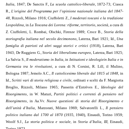
Italia
, 1847; De Sanctis F.,
La scuola cattolico-liberale
, 1872-73; Ciasca
R.,
L’origine del Programma per l’opinione nazionale italiana del 1847-
48
, Rizzoli, Milano 1916; Ciuffoletti Z.,
I moderati toscani e la tradizione
Leopoldina
, in
La Toscana dei Lorena: riforme, territorio, società
, a cura di
Z. Ciuffoletti, L. Rombai, Olschki, Firenze 1989; Croce B.,
Storia della
storiografia italiana nel secolo decimonono
, Laterza, Bari 1921; Id.,
Una
famiglia di patrioti ed altri saggi storici e critici
(1918), Laterza, Bari
1943; De Ruggiero G.,
Storia del liberalismo europeo
, Laterza, Bari 1925;
La Salvia S.,
Il moderatismo in Italia
, in
Istituzioni e ideologie
in Italia e in
Germania tra le rivoluzioni
, a cura di N. Corsini, R. Lill, il Mulino,
Bologna 1987; Jemolo A.C.,
Il cattolicesimo liberale dal 1815 al 1848
, in
Id.,
Scritti vari di storia religiosa e civile
, ordinati e scelti da F. Margiotta
Broglio, Rizzoli, Milano 1965; Passerin d’Entrèves E.,
Ideologie del
Risorgimento
, in W. Maturi,
Partiti politici e correnti di pensiero nel
Risorgimento
, in Aa.Vv.
Nuove questioni di storia del Risorgimento e
dell’unità d’Italia
, Marzorati, Milano 1969; Salvatorelli L.,
Il pensiero
politico italiano dal 1700 al 1870
(1935, 1940), Einaudi, Torino 1959;
Woolf S.J.,
La storia politica e sociale
, in
Storia d’Italia, III
, Einaudi,
Torino 1973.