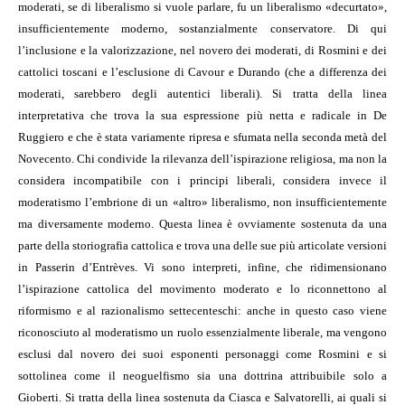
moderati, se di liberalismo si vuole parlare, fu un liberalismo «decurtato»,
insufficientemente moderno, sostanzialmente conservatore. Di qui
l’inclusione e la valorizzazione, nel novero dei moderati, di Rosmini e dei
cattolici toscani e l’esclusione di Cavour e Durando (che a differenza dei
moderati, sarebbero degli autentici liberali). Si tratta della linea
interpretativa che trova la sua espressione più netta e radicale in De
Ruggiero e che è stata variamente ripresa e sfumata nella seconda metà del
Novecento. Chi condivide la rilevanza dell’ispirazione religiosa, ma non la
considera incompatibile con i principi liberali, considera invece il
moderatismo l’embrione di un «altro» liberalismo, non insufficientemente
ma diversamente moderno. Questa linea è ovviamente sostenuta da una
parte della storiografia cattolica e trova una delle sue più articolate versioni
in Passerin d’Entrèves. Vi sono interpreti, infine, che ridimensionano
l’ispirazione cattolica del movimento moderato e lo riconnettono al
riformismo e al razionalismo settecenteschi: anche in questo caso viene
riconosciuto al moderatismo un ruolo essenzialmente liberale, ma vengono
esclusi dal novero dei suoi esponenti personaggi come Rosmini e si
sottolinea come il neoguelfismo sia una dottrina attribuibile solo a
Gioberti. Si tratta della linea sostenuta da Ciasca e Salvatorelli, ai quali si