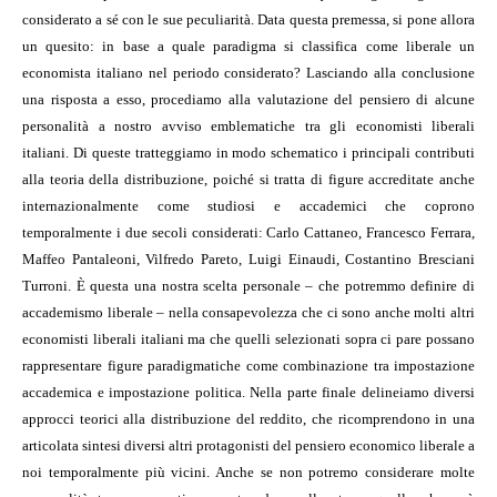
considerato a sé con le sue peculiarità. Data questa premessa, si pone allora
un quesito: in base a quale paradigma si classifica come liberale un
economista italiano nel periodo considerato? Lasciando alla conclusione
una risposta a esso, procediamo alla valutazione del pensiero di alcune
personalità a nostro avviso emblematiche tra gli economisti liberali
italiani. Di queste tratteggiamo in modo schematico i principali contributi
alla teoria della distribuzione, poiché si tratta di figure accreditate anche
internazionalmente come studiosi e accademici che coprono
temporalmente i due secoli considerati: Carlo Cattaneo, Francesco Ferrara,
Maffeo Pantaleoni, Vilfredo Pareto, Luigi Einaudi, Costantino Bresciani
Turroni. È questa una nostra scelta personale – che potremmo definire di
accademismo liberale – nella consapevolezza che ci sono anche molti altri
economisti liberali italiani ma che quelli selezionati sopra ci pare possano
rappresentare figure paradigmatiche come combinazione tra impostazione
accademica e impostazione politica. Nella parte finale delineiamo diversi
approcci teorici alla distribuzione del reddito, che ricomprendono in una
articolata sintesi diversi altri protagonisti del pensiero economico liberale a
noi temporalmente più vicini. Anche se non potremo considerare molte