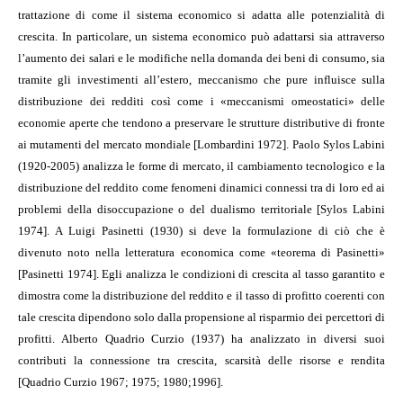
trattazione di come il sistema economico si adatta alle potenzialità di
crescita. In particolare, un sistema economico può adattarsi sia attraverso
l’aumento dei salari e le modifiche nella domanda dei beni di consumo, sia
tramite gli investimenti all’estero, meccanismo che pure influisce sulla
distribuzione dei redditi così come i «meccanismi omeostatici» delle
economie aperte che tendono a preservare le strutture distributive di fronte
ai mutamenti del mercato mondiale [Lombardini 1972]. Paolo Sylos Labini
(1920-2005) analizza le forme di mercato, il cambiamento tecnologico e la
distribuzione del reddito come fenomeni dinamici connessi tra di loro ed ai
problemi della disoccupazione o del dualismo territoriale [Sylos Labini
1974]. A Luigi Pasinetti (1930) si deve la formulazione di ciò che è
divenuto noto nella letteratura economica come «teorema di Pasinetti»
[Pasinetti 1974]. Egli analizza le condizioni di crescita al tasso garantito e
dimostra come la distribuzione del reddito e il tasso di profitto coerenti con
tale crescita dipendono solo dalla propensione al risparmio dei percettori di
profitti. Alberto Quadrio Curzio (1937) ha analizzato in diversi suoi
contributi la connessione tra crescita, scarsità delle risorse e rendita
[Quadrio Curzio 1967; 1975; 1980;1996].