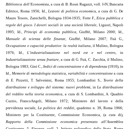
Biblioteca dell’Economista
, a cura di B. Rossi Ragazzi, voll. I-IV, Bancaria
Editrice, Roma 1956; Id.,
Lezioni di politica economic
a, a cura di G. De
Mauro Tesoro, Zanichelli, Bologna 1934-1935; Forte F.,
Etica pubblica e
regole del gioco. I doveri sociali in una società liberale
, Liguori, Napoli
1995; Id.,
Principi di economia pubblica
, Giuffrè, Milano 2000; Id.,
Manuale di scienza delle finanze
, Giuffrè, Milano 2007; Fuà G.,
Occupazione e capacità produttive: la realtà italiana
, il Mulino, Bologna
1976; Id.,
L’industrializzazione nel nord est e nel centro
, in
Industrializzazione senza fratture
, a cura di G. Fuà, C. Zacchia, il Mulino,
Bologna 1983; Gini C.,
Indici di concentrazione e di dipendenza
(1910), in
Id.,
Memorie di metodologia statistica
,
variabilità e concentrazione
a cura
di E. Pizzetti, T. Salvemini, Roma 1955; Lombardini S.,
Teorie della
distribuzione e sviluppo del sistema: nuovi problemi
, in
La distribuzione
del reddito nella teoria economica
, a cura di S. Lombardini, A. Quadrio
Curzio, FrancoAngeli, Milano 1972; Ministero del lavoro e della
previdenza sociale,
La politica dei redditi
, quaderno n. 39, Roma 1966;
Ministero per la Costituente, Commissione Economica, (a cura di),
Rapporto della Commissione economica presentato all’Assemblea
Costituente
,
5. Finanza
, voll. 2, Istituto poligrafico dello Stato, Roma