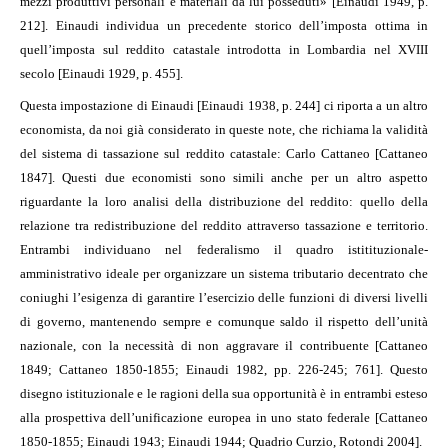
mezzi produttivi personali e materiali da lui posseduti» [Einaudi 1949, p.
212]. Einaudi individua un precedente storico dell’imposta ottima in
quell’imposta sul reddito catastale introdotta in Lombardia nel XVIII
secolo [Einaudi 1929, p. 455].
Questa impostazione di Einaudi [Einaudi 1938, p. 244] ci riporta a un altro
economista, da noi già considerato in queste note, che richiama la validità
del sistema di tassazione sul reddito catastale: Carlo Cattaneo [Cattaneo
1847]. Questi due economisti sono simili anche per un altro aspetto
riguardante la loro analisi della distribuzione del reddito: quello della
relazione tra redistribuzione del reddito attraverso tassazione e territorio.
Entrambi individuano nel federalismo il quadro istitituzionale-
amministrativo ideale per organizzare un sistema tributario decentrato che
coniughi l’esigenza di garantire l’esercizio delle funzioni di diversi livelli
di governo, mantenendo sempre e comunque saldo il rispetto dell’unità
nazionale, con la necessità di non aggravare il contribuente [Cattaneo
1849; Cattaneo 1850-1855; Einaudi 1982, pp. 226-245; 761]. Questo
disegno istituzionale e le ragioni della sua opportunità è in entrambi esteso
alla prospettiva dell’unificazione europea in uno stato federale [Cattaneo
1850-1855; Einaudi 1943; Einaudi 1944; Quadrio Curzio, Rotondi 2004].