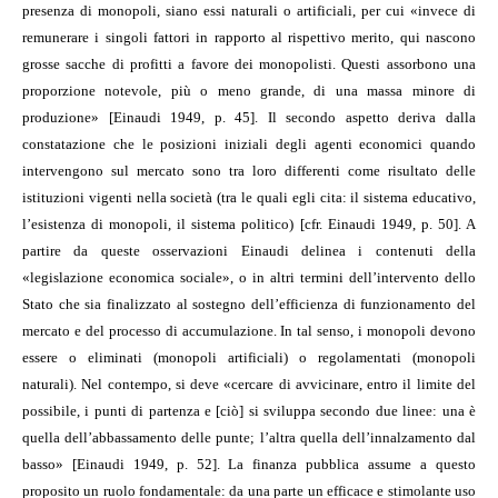
presenza di monopoli, siano essi naturali o artificiali, per cui «invece di
remunerare i singoli fattori in rapporto al rispettivo merito, qui nascono
grosse sacche di profitti a favore dei monopolisti. Questi assorbono una
proporzione notevole, più o meno grande, di una massa minore di
produzione» [Einaudi 1949, p. 45]. Il secondo aspetto deriva dalla
constatazione che le posizioni iniziali degli agenti economici quando
intervengono sul mercato sono tra loro differenti come risultato delle
istituzioni vigenti nella società (tra le quali egli cita: il sistema educativo,
l’esistenza di monopoli, il sistema politico) [cfr. Einaudi 1949, p. 50]. A
partire da queste osservazioni Einaudi delinea i contenuti della
«legislazione economica sociale», o in altri termini dell’intervento dello
Stato che sia finalizzato al sostegno dell’efficienza di funzionamento del
mercato e del processo di accumulazione. In tal senso, i monopoli devono
essere o eliminati (monopoli artificiali) o regolamentati (monopoli
naturali). Nel contempo, si deve «cercare di avvicinare, entro il limite del
possibile, i punti di partenza e [ciò] si sviluppa secondo due linee: una è
quella dell’abbassamento delle punte; l’altra quella dell’innalzamento dal
basso» [Einaudi 1949, p. 52]. La finanza pubblica assume a questo
proposito un ruolo fondamentale: da una parte un efficace e stimolante uso