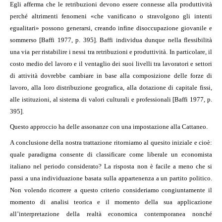
Egli afferma che le retribuzioni devono essere connesse alla produttività
perché altrimenti fenomeni «che vanificano o stravolgono gli intenti
egualitari» possono generarsi, creando infine disoccupazione giovanile e
sommerso [Baffi 1977, p. 395]. Baffi individua dunque nella flessibilità
una via per ristabilire i nessi tra retribuzioni e produttività. In particolare, il
costo medio del lavoro e il ventaglio dei suoi livelli tra lavoratori e settori
di attività dovrebbe cambiare in base alla composizione delle forze di
lavoro, alla loro distribuzione geografica, alla dotazione di capitale fissi,
alle istituzioni, al sistema di valori culturali e professionali [Baffi 1977, p.
395].
Questo approccio ha delle assonanze con una impostazione alla Cattaneo.
A conclusione della nostra trattazione ritorniamo al quesito iniziale e cioè:
quale paradigma consente di classificare come liberale un economista
italiano nel periodo considerato? La risposta non è facile a meno che si
passi a una individuazione basata sulla appartenenza a un partito politico.
Non volendo ricorrere a questo criterio consideriamo congiuntamente il
momento di analisi teorica e il momento della sua applicazione
all’interpretazione della realtà economica contemporanea nonché