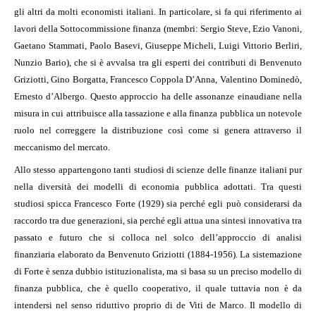
gli altri da molti economisti italiani. In particolare, si fa qui riferimento ai
lavori della Sottocommissione finanza (membri: Sergio Steve, Ezio Vanoni,
Gaetano Stammati, Paolo Basevi, Giuseppe Micheli, Luigi Vittorio Berliri,
Nunzio Bario), che si è avvalsa tra gli esperti dei contributi di Benvenuto
Griziotti, Gino Borgatta, Francesco Coppola D’Anna, Valentino Dominedò,
Ernesto d’Albergo. Questo approccio ha delle assonanze einaudiane nella
misura in cui attribuisce alla tassazione e alla finanza pubblica un notevole
ruolo nel correggere la distribuzione così come si genera attraverso il
meccanismo del mercato.
Allo stesso appartengono tanti studiosi di scienze delle finanze italiani pur
nella diversità dei modelli di economia pubblica adottati. Tra questi
studiosi spicca Francesco Forte (1929) sia perché egli può considerarsi da
raccordo tra due generazioni, sia perché egli attua una sintesi innovativa tra
passato e futuro che si colloca nel solco dell’approccio di analisi
finanziaria elaborato da Benvenuto Griziotti (1884-1956). La sistemazione
di Forte è senza dubbio istituzionalista, ma si basa su un preciso modello di
finanza pubblica, che è quello cooperativo, il quale tuttavia non è da
intendersi nel senso riduttivo proprio di de Viti de Marco. Il modello di