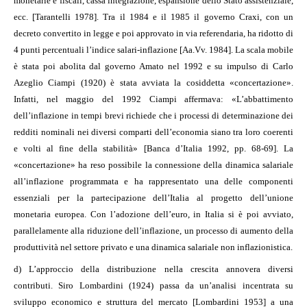
monetarie e fiscali, cassa integrazione, espansione dello Stato assistenziale,
ecc. [Tarantelli 1978]. Tra il 1984 e il 1985 il governo Craxi, con un
decreto convertito in legge e poi approvato in via referendaria, ha ridotto di
4 punti percentuali l’indice salari-inflazione [Aa.Vv. 1984]. La scala mobile
è stata poi abolita dal governo Amato nel 1992 e su impulso di Carlo
Azeglio Ciampi (1920) è stata avviata la cosiddetta «concertazione».
Infatti, nel maggio del 1992 Ciampi affermava: «L’abbattimento
dell’inflazione in tempi brevi richiede che i processi di determinazione dei
redditi nominali nei diversi comparti dell’economia siano tra loro coerenti
e volti al fine della stabilità» [Banca d’Italia 1992, pp. 68-69]. La
«concertazione» ha reso possibile la connessione della dinamica salariale
all’inflazione programmata e ha rappresentato una delle componenti
essenziali per la partecipazione dell’Italia al progetto dell’unione
monetaria europea. Con l’adozione dell’euro, in Italia si è poi avviato,
parallelamente alla riduzione dell’inflazione, un processo di aumento della
produttività nel settore privato e una dinamica salariale non inflazionistica.
d) L’approccio della distribuzione nella crescita annovera diversi
contributi. Siro Lombardini (1924) passa da un’analisi incentrata su
sviluppo economico e struttura del mercato [Lombardini 1953] a una