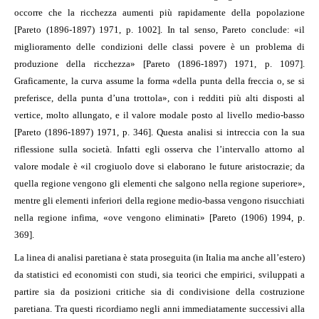
occorre che la ricchezza aumenti più rapidamente della popolazione
[Pareto (1896-1897) 1971, p. 1002]. In tal senso, Pareto conclude: «il
miglioramento delle condizioni delle classi povere è un problema di
produzione della ricchezza» [Pareto (1896-1897) 1971, p. 1097].
Graficamente, la curva assume la forma «della punta della freccia o, se si
preferisce, della punta d’una trottola», con i redditi più alti disposti al
vertice, molto allungato, e il valore modale posto al livello medio-basso
[Pareto (1896-1897) 1971, p. 346]. Questa analisi si intreccia con la sua
riflessione sulla società. Infatti egli osserva che l’intervallo attorno al
valore modale è «il crogiuolo dove si elaborano le future aristocrazie; da
quella regione vengono gli elementi che salgono nella regione superiore»,
mentre gli elementi inferiori della regione medio-bassa vengono risucchiati
nella regione infima, «ove vengono eliminati» [Pareto (1906) 1994, p.
369].
La linea di analisi paretiana è stata proseguita (in Italia ma anche all’estero)
da statistici ed economisti con studi, sia teorici che empirici, sviluppati a
partire sia da posizioni critiche sia di condivisione della costruzione
paretiana. Tra questi ricordiamo negli anni immediatamente successivi alla