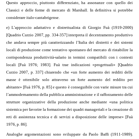
Questo approccio, piuttosto differenziato, ha assonanze con quello dei
Classici e delle forme di mercato di Marshall. In definitiva si potrebbe
considerare italo-cantabrigense.
e) L’approccio adattativo e distrettualista di Giorgio Fuà (1919-2000)
[Quadrio Curzio 2007, pp. 334-357] interpreta il decentramento produttivo
che andava sempre più caratterizzando l’Italia dei distretti e dei sistemi
locali di produzione come tentativo spontaneo del mercato di ristabilire la
corrispondenza produttività-salario in termini compatibili con i contesti
locali [Fuà 1976; 1983]. Fuà trae indicazioni «progettuali» [Quadrio
Curzio 2007, p. 337] chiarendo che «un forte aumento dei redditi delle
masse è ottenibile solo attraverso un forte aumento del reddito per
abitante» [Fuà 1976, p. 85] e questo è conseguibile con varie misure tra cui
l’ammodernamento della pubblica amministrazione e il rafforzamento delle
strutture organizzative della produzione anche mediante «una politica
sistemica per favorire la formazione dei quadri manageriali e la creazione di
reti di assistenza tecnica e di servizi a disposizione delle imprese» [Fuà
1976, p. 86].
Analoghe argomentazioni sono sviluppate da Paolo Baffi (1911-1989).