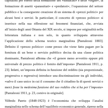
capitalisti per effetto della formazione dei «sindacati» e delle «leghe»; la
formazione di assetti «parassitari» e «predatori»; l’espansione del settore
pubblico e la conseguente creazione di un sistema di «prezzi politici» per
alcuni beni e servizi. In particolare, il concetto di «prezzo politico» si
inserisce nella sua riflessione sui fenomeni finanziari, che, avviata
all’inizio degli anni Ottanta del XIX secolo, si impone per originalità nella
letteratura italiana e non solo, in quanto sviluppata attraverso
l’applicazione dello schema teorico marginalista [Pantaleoni 1883].
Definito il «prezzo politico» come prezzo che viene fatto pagare per la
fornitura di un bene o servizio pubblico decisa da una classe politica
dominante, Pantaleoni afferma che «il genere meno avvertito eppure più
universale di prezzo politico è fornito dall’imposta» [Pantaleoni 1911, p.
23]. Infatti, un’imposta definita in funzione del reddito (sia proporzionale,
progressiva o regressiva) introduce una discriminazione tra gli individui,
«salvo il caso unico in cui il consumo che il cittadino fa di questi servizi o
merci
fosse la medesima funzione del suo reddito che si ha per l’imposta
»
[Pantaleoni 1911, p. 23, corsivo in originale].
Vilfredo Pareto (1848-1923) è l’economista che sviluppa l’analisi
marginalista nello schema dell’equilibrio economico generale, ripreso nella