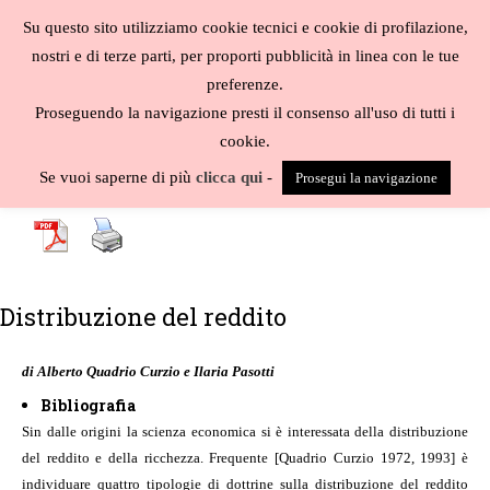
Salta
Su questo sito utilizziamo cookie tecnici e cookie di profilazione,
al
MENU
nostri e di terze parti, per proporti pubblicità in linea con le tue
contenuto
Biblioteca
preferenze.
liberale
Proseguendo la navigazione presti il consenso all'uso di tutti i
cookie.
A
-
B
-
C
-
D
-
E
-
F
-
G
-
H
-
I
-
J
-
K
-
L
-
M
-
N
-
O
-
P
-
Q
-
R
-
S
-
Se vuoi saperne di più
clicca qui
-
Prosegui la navigazione
T
-
U
-
V
-
W
-
X
-
Y
-
Z
-
Distribuzione del reddito
di Alberto Quadrio Curzio e Ilaria Pasotti
Bibliografia
Sin dalle origini la scienza economica si è interessata della distribuzione
del reddito e della ricchezza. Frequente [Quadrio Curzio 1972, 1993] è
individuare quattro tipologie di dottrine sulla distribuzione del reddito