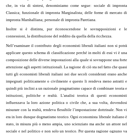
che, in via di sintesi, denominiamo come segue: sociale di impronta
Classica; funzionale di impronta Marginalista; delle forme di mercato di
impronta Marshalliana; personale di impronta Paretiana.
Inoltre si è distinta, pur riconoscendone le sovrapposizioni e le
connessioni, la distribuzione del reddito da quella della ricchezza.
Nell’esaminare il contributo degli economisti liberali italiani non si potrà
applicare questo schema di classificazione perché in molti di essi vi è una
composizione delle diverse impostazioni alla quale si sovrappone una forte
attenzione agli aspetti istituzionali. La ragione di ciò sta nel fatto che quasi
tutti gli economisti liberali italiani nei due secoli considerati erano anche
impegnati politicamente o civilmente e questo li rendeva meno astratti e
quindi più inclini a un razionale pragmatismo capace di combinare teoria e
istituzioni, politiche e realtà. L’analisi teorica di questi economisti
influenzava la loro azione politica o civile che, a sua volta, dovendosi
misurare con la realtà, rendeva flessibile l’impostazione dottrinale. Non vi
era in loro dunque dogmatismo teorico. Ogni economista liberale italiano è
stato, in misura più o meno ampia, uno scienziato ma anche un attore nel
sociale e nel politico e non solo un teorico. Per questa ragione ognuno va