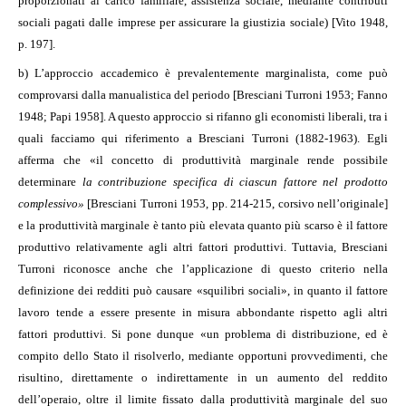
proporzionati al carico familiare, assistenza sociale, mediante contributi
sociali pagati dalle imprese per assicurare la giustizia sociale) [Vito 1948,
p. 197].
b) L’approccio accademico è prevalentemente marginalista, come può
comprovarsi dalla manualistica del periodo [Bresciani Turroni 1953; Fanno
1948; Papi 1958]. A questo approccio si rifanno gli economisti liberali, tra i
quali facciamo qui riferimento a Bresciani Turroni (1882-1963). Egli
afferma che «il concetto di produttività marginale rende possibile
determinare
la contribuzione specifica di ciascun fattore nel prodotto
complessivo»
[Bresciani Turroni 1953, pp. 214-215, corsivo nell’originale]
e la produttività marginale è tanto più elevata quanto più scarso è il fattore
produttivo relativamente agli altri fattori produttivi. Tuttavia, Bresciani
Turroni riconosce anche che l’applicazione di questo criterio nella
definizione dei redditi può causare «squilibri sociali», in quanto il fattore
lavoro tende a essere presente in misura abbondante rispetto agli altri
fattori produttivi. Si pone dunque «un problema di distribuzione, ed è
compito dello Stato il risolverlo, mediante opportuni provvedimenti, che
risultino, direttamente o indirettamente in un aumento del reddito
dell’operaio, oltre il limite fissato dalla produttività marginale del suo