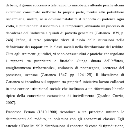
di beni, il giorno successivo tale rapporto sarebbe già alterato perché alcuni
avrebbero consumato nell’ozio la propria parte, mentre altri potrebbero
risparmiarla; inoltre, se si dovesse ristabilire il rapporto di partenza ogni
volta, si punirebbero il risparmio e la temperanza, avviando un processo di
decadenza dell’industria e quindi di povertà generale» [Cattaneo 1839, p.
248]. Infine, il terzo principio rileva il ruolo delle istituzioni nella
definizione dei rapporti tra le classi sociali nella distribuzione del reddito.
Oltre agli strumenti giuridici, vi sono consuetudini e pratiche che regolano
i rapporti tra proprietari e fittaioli: «lunga durata dell’affitto»,
«miglioramento rimborsabile», «bilancio di riconsegna», «certezza del
possesso», «censo» [Cattaneo 1847, pp. 124-125]. Il liberalismo di
Cattaneo si incardina sul rapporto tra proprietà-iniziativa-lavoro collocati
in una cornice istituzional-sociale che inclinano a un riformismo liberale
tipico della concezione cattaneiana di incivilimento [Quadrio Curzio,
2007].
Francesco Ferrara (1810-1900) riconduce a un principio unitario le
determinanti del reddito, in polemica con gli economisti classici. Egli
estende all’analisi della distribuzione il concetto di costo di riproduzione,