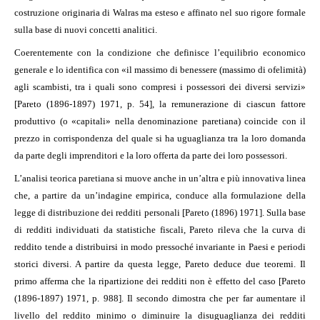
costruzione originaria di Walras ma esteso e affinato nel suo rigore formale
sulla base di nuovi concetti analitici.
Coerentemente con la condizione che definisce l’equilibrio economico
generale e lo identifica con «il massimo di benessere (massimo di ofelimità)
agli scambisti, tra i quali sono compresi i possessori dei diversi servizi»
[Pareto (1896-1897) 1971, p. 54], la remunerazione di ciascun fattore
produttivo (o «capitali» nella denominazione paretiana) coincide con il
prezzo in corrispondenza del quale si ha uguaglianza tra la loro domanda
da parte degli imprenditori e la loro offerta da parte dei loro possessori.
L’analisi teorica paretiana si muove anche in un’altra e più innovativa linea
che, a partire da un’indagine empirica, conduce alla formulazione della
legge di distribuzione dei redditi personali [Pareto (1896) 1971]. Sulla base
di redditi individuati da statistiche fiscali, Pareto rileva che la curva di
reddito tende a distribuirsi in modo pressoché invariante in Paesi e periodi
storici diversi. A partire da questa legge, Pareto deduce due teoremi. Il
primo afferma che la ripartizione dei redditi non è effetto del caso [Pareto
(1896-1897) 1971, p. 988]. Il secondo dimostra che per far aumentare il
livello del reddito minimo o diminuire la disuguaglianza dei redditi