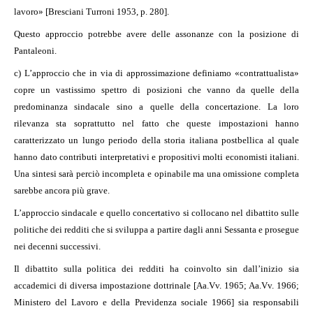
lavoro» [Bresciani Turroni 1953, p. 280].
Questo approccio potrebbe avere delle assonanze con la posizione di
Pantaleoni.
c) L’approccio che in via di approssimazione definiamo «contrattualista»
copre un vastissimo spettro di posizioni che vanno da quelle della
predominanza sindacale sino a quelle della concertazione. La loro
rilevanza sta soprattutto nel fatto che queste impostazioni hanno
caratterizzato un lungo periodo della storia italiana postbellica al quale
hanno dato contributi interpretativi e propositivi molti economisti italiani.
Una sintesi sarà perciò incompleta e opinabile ma una omissione completa
sarebbe ancora più grave.
L’approccio sindacale e quello concertativo si collocano nel dibattito sulle
politiche dei redditi che si sviluppa a partire dagli anni Sessanta e prosegue
nei decenni successivi.
Il dibattito sulla politica dei redditi ha coinvolto sin dall’inizio sia
accademici di diversa impostazione dottrinale [Aa.Vv. 1965; Aa.Vv. 1966;
Ministero del Lavoro e della Previdenza sociale 1966] sia responsabili