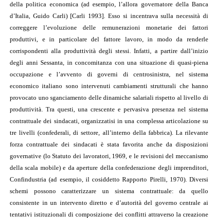
della politica economica (ad esempio, l’allora governatore della Banca
d’Italia, Guido Carli) [Carli 1993]. Esso si incentrava sulla necessità di
correggere l’evoluzione delle remunerazioni monetarie dei fattori
produttivi, e in particolare del fattore lavoro, in modo da renderle
corrispondenti alla produttività degli stessi. Infatti, a partire dall’inizio
degli anni Sessanta, in concomitanza con una situazione di quasi-piena
occupazione e l’avvento di governi di centrosinistra, nel sistema
economico italiano sono intervenuti cambiamenti strutturali che hanno
provocato uno sganciamento delle dinamiche salariali rispetto al livello di
produttività. Tra questi, una crescente e pervasiva presenza nel sistema
contrattuale dei sindacati, organizzatisi in una complessa articolazione su
tre livelli (confederali, di settore, all’interno della fabbrica). La rilevante
forza contrattuale dei sindacati è stata favorita anche da disposizioni
governative (lo Statuto dei lavoratori, 1969, e le revisioni del meccanismo
della scala mobile) e da aperture della confederazione degli imprenditori,
Confindustria (ad esempio, il cosiddetto Rapporto Pirelli, 1970). Diversi
schemi possono caratterizzare un sistema contrattuale: da quello
consistente in un intervento diretto e d’autorità del governo centrale ai
tentativi istituzionali di composizione dei conflitti attraverso la creazione