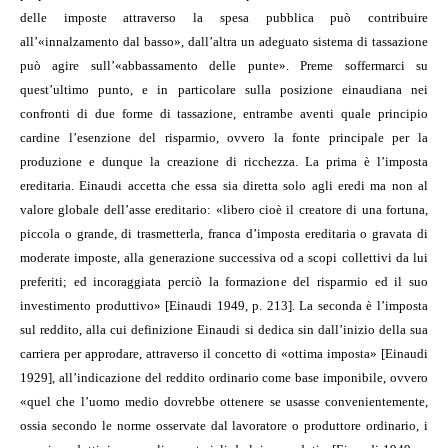
delle imposte attraverso la spesa pubblica può contribuire
all’«innalzamento dal basso», dall’altra un adeguato sistema di tassazione
può agire sull’«abbassamento delle punte». Preme soffermarci su
quest’ultimo punto, e in particolare sulla posizione einaudiana nei
confronti di due forme di tassazione, entrambe aventi quale principio
cardine l’esenzione del risparmio, ovvero la fonte principale per la
produzione e dunque la creazione di ricchezza. La prima è l’imposta
ereditaria. Einaudi accetta che essa sia diretta solo agli eredi ma non al
valore globale dell’asse ereditario: «libero cioè il creatore di una fortuna,
piccola o grande, di trasmetterla, franca d’imposta ereditaria o gravata di
moderate imposte, alla generazione successiva od a scopi collettivi da lui
preferiti; ed incoraggiata perciò la formazione del risparmio ed il suo
investimento produttivo» [Einaudi 1949, p. 213]. La seconda è l’imposta
sul reddito, alla cui definizione Einaudi si dedica sin dall’inizio della sua
carriera per approdare, attraverso il concetto di «ottima imposta» [Einaudi
1929], all’indicazione del reddito ordinario come base imponibile, ovvero
«quel che l’uomo medio dovrebbe ottenere se usasse convenientemente,
ossia secondo le norme osservate dal lavoratore o produttore ordinario, i