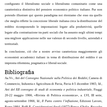
configurato il liberalismo sociale o liberalismo comunitario come una
caratteristica distintiva del pensiero economico politico italiano. Pur non
potendo illustrare qui questo paradigma noi riteniamo che esso sia quello
che meglio riflette la concezione liberale italiana circa la distribuzione del
reddito ricomponendo le impostazioni legate alla produttività, quelle
legate alla contrattazione tra parti sociali che ha assunto negli ultimi tempi
una migliore applicazione nelle sue valenze di secondo livello, aziendali e
territoriali.
In conclusione, ciò che a nostro avviso caratterizza maggiormente gli
economisti accademici italiani in tema di distribuzione del reddito è un
impronta riformista, pragmatica e liberal-sociale.
Bibliografia
Aa.Vv.,
Atti del Convegno Nazionale sulla Politica dei Redditi
, Camera di
Commercio, Industria e Agricoltura di Pavia, Pavia 4-5 dicembre 1965; Id.,
Atti del XII convegno di studi di economia e politica industriale
, Fiuggi
20-22 maggio 1966, «Rivista di Politica economica», a. LVI, III serie,
agosto-settembre 1966; Id.,
Il Patto contro l’inflazione
, Edizioni Lavoro,
Roma 1984; Baffi P.,
Considerazioni finali
(1977),
Banca d’Italia,
Raccolta