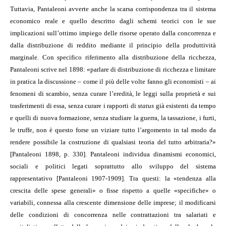
Tuttavia, Pantaleoni avverte anche la scarsa corrispondenza tra il sistema
economico reale e quello descritto dagli schemi teorici con le sue
implicazioni sull’ottimo impiego delle risorse operato dalla concorrenza e
dalla distribuzione di reddito mediante il principio della produttività
marginale. Con specifico riferimento alla distribuzione della ricchezza,
Pantaleoni scrive nel 1898: «parlare di distribuzione di ricchezza e limitare
in pratica la discussione – come il più delle volte fanno gli economisti – ai
fenomeni di scambio, senza curare l’eredità, le leggi sulla proprietà e sui
trasferimenti di essa, senza curare i rapporti di
status
già esistenti da tempo
e quelli di nuova formazione, senza studiare la guerra, la tassazione, i furti,
le truffe, non è questo forse un viziare tutto l’argomento in tal modo da
rendere possibile la costruzione di qualsiasi teoria del tutto arbitraria?»
[Pantaleoni 1898, p. 330]. Pantaleoni individua dinamismi economici,
sociali e politici legati soprattutto allo sviluppo del sistema
rappresentativo [Pantaleoni 1907-1909]. Tra questi: la «tendenza alla
crescita delle spese generali» o fisse rispetto a quelle «specifiche» o
variabili, connessa alla crescente dimensione delle imprese; il modificarsi
delle condizioni di concorrenza nelle contrattazioni tra salariati e