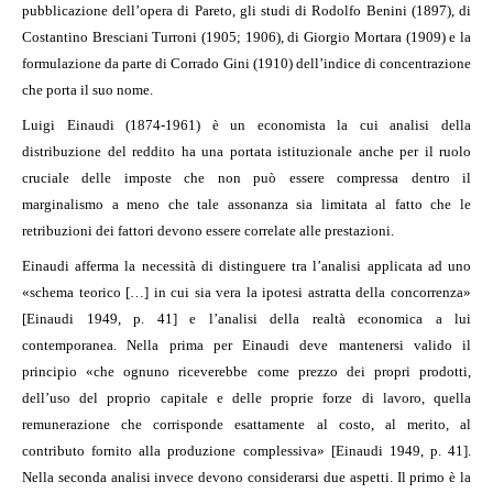
pubblicazione dell’opera di Pareto, gli studi di Rodolfo Benini (1897), di
Costantino Bresciani Turroni (1905; 1906), di Giorgio Mortara (1909) e la
formulazione da parte di Corrado Gini (1910) dell’indice di concentrazione
che porta il suo nome.
Luigi Einaudi (1874-1961) è un economista la cui analisi della
distribuzione del reddito ha una portata istituzionale anche per il ruolo
cruciale delle imposte che non può essere compressa dentro il
marginalismo a meno che tale assonanza sia limitata al fatto che le
retribuzioni dei fattori devono essere correlate alle prestazioni.
Einaudi afferma la necessità di distinguere tra l’analisi applicata ad uno
«schema teorico […] in cui sia vera la ipotesi astratta della concorrenza»
[Einaudi 1949, p. 41] e l’analisi della realtà economica a lui
contemporanea. Nella prima per Einaudi deve mantenersi valido il
principio «che ognuno riceverebbe come prezzo dei propri prodotti,
dell’uso del proprio capitale e delle proprie forze di lavoro, quella
remunerazione che corrisponde esattamente al costo, al merito, al
contributo fornito alla produzione complessiva» [Einaudi 1949, p. 41].
Nella seconda analisi invece devono considerarsi due aspetti. Il primo è la