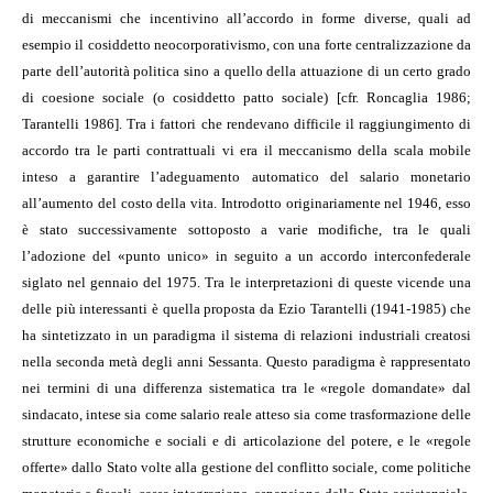
di meccanismi che incentivino all’accordo in forme diverse, quali ad
esempio il cosiddetto neocorporativismo, con una forte centralizzazione da
parte dell’autorità politica sino a quello della attuazione di un certo grado
di coesione sociale (o cosiddetto patto sociale) [cfr. Roncaglia 1986;
Tarantelli 1986]. Tra i fattori che rendevano difficile il raggiungimento di
accordo tra le parti contrattuali vi era il meccanismo della scala mobile
inteso a garantire l’adeguamento automatico del salario monetario
all’aumento del costo della vita. Introdotto originariamente nel 1946, esso
è stato successivamente sottoposto a varie modifiche, tra le quali
l’adozione del «punto unico» in seguito a un accordo interconfederale
siglato nel gennaio del 1975. Tra le interpretazioni di queste vicende una
delle più interessanti è quella proposta da Ezio Tarantelli (1941-1985) che
ha sintetizzato in un paradigma il sistema di relazioni industriali creatosi
nella seconda metà degli anni Sessanta. Questo paradigma è rappresentato
nei termini di una differenza sistematica tra le «regole domandate» dal
sindacato, intese sia come salario reale atteso sia come trasformazione delle
strutture economiche e sociali e di articolazione del potere, e le «regole
offerte» dallo Stato volte alla gestione del conflitto sociale, come politiche