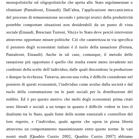
monopolistiche od oligopolistiche che spetta allo Stato regolamentare o
eliminare (Pantaleoni, Einaudi). Dall’altra, l’applicazione meccanicistica
del processo di remunerazione secondo i principi teorici della produttività
potrebbe comportare situazioni non desiderabili da un punto di vista
sociale (Einaudi, Bresciani Turroni, Vito) e lo Stato deve perciò intervenire
attraverso opportune misure politiche. Ciò che caratterizza in via specifica
il pensiero degli economisti italiani è il ruolo della tassazione (Ferrara,
Pantaleoni, Einaudi). Anche in tal caso, comunque, il metodo delle
tassazione più opportuno è quello che risulta essere meno invadente nei
confronti della scelte dell’individuo, dalle quali discendono la produzione
e dunque la ricchezza. Tuttavia, ancora una volta, è difficile considerare nel
pensiero di questi economisti, l’individuo come avulso dalla società e dal
ruolo della contrattazione tra le parti sociali per la distribuzione del
reddito. Ed è per questo motivo che molti degli economisti prima citati
sono liberali e sociali a un tempo in quanto è difficile vedere in loro il
dualismo tra lo Stato, quale fonte delle norme essenziali e controllore del
loro rispetto, e l’individuo, quale agente che opera in piena libertà
attraverso un comportamento massimizzante entro queste norme. In vari
nostri studi [Quadrio Curzio 2002; Quadrio Curzio 2007] abbiamo