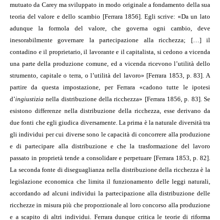
mutuato da Carey ma sviluppato in modo originale a fondamento della sua
teoria del valore e dello scambio [Ferrara 1856]. Egli scrive: «Da un lato
adunque la formola del valore, che governa ogni cambio, deve
inesorabilmente governare la partecipazione alla ricchezza; […] il
contadino e il proprietario, il lavorante e il capitalista, si cedono a vicenda
una parte della produzione comune, ed a vicenda ricevono l’utilità dello
strumento, capitale o terra, o l’utilità del lavoro» [Ferrara 1853, p. 83]. A
partire da questa impostazione, per Ferrara «cadono tutte le ipotesi
d’
ingiustizia
nella distribuzione della ricchezza» [Ferrara 1856, p. 83]. Se
esistono differenze nella distribuzione della ricchezza, esse derivano da
due fonti che egli giudica diversamente. La prima è la naturale diversità tra
gli individui per cui diverse sono le capacità di concorrere alla produzione
e di partecipare alla distribuzione e che la trasformazione del lavoro
passato in proprietà tende a consolidare e perpetuare [Ferrara 1853, p. 82].
La seconda fonte di diseguaglianza nella distribuzione della ricchezza è la
legislazione economica che limita il funzionamento delle leggi naturali,
accordando ad alcuni individui la partecipazione alla distribuzione delle
ricchezze in misura più che proporzionale al loro concorso alla produzione
e a scapito di altri individui. Ferrara dunque critica le teorie di riforma