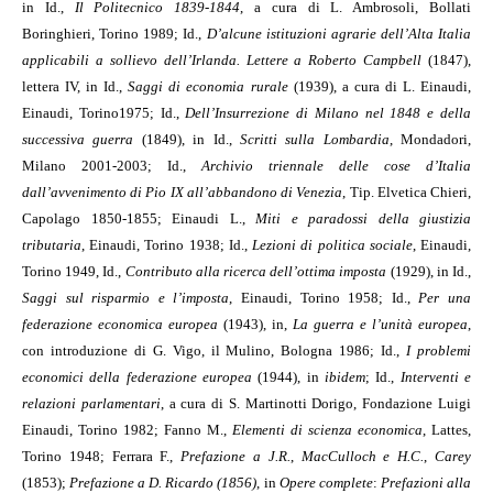
in Id.,
Il Politecnico 1839-1844
, a cura di L. Ambrosoli, Bollati
Boringhieri, Torino 1989; Id.,
D’alcune istituzioni agrarie dell’Alta Italia
applicabili a sollievo dell’Irlanda. Lettere a Roberto Campbell
(1847),
lettera IV, in Id.,
Saggi di economia rurale
(1939), a cura di L. Einaudi,
Einaudi, Torino1975; Id.,
Dell’Insurrezione di Milano nel 1848 e della
successiva guerra
(1849), in Id.,
Scritti sulla Lombardia
, Mondadori,
Milano 2001-2003; Id.,
Archivio triennale delle cose d’Italia
dall’avvenimento di Pio IX all’abbandono di Venezia
, Tip. Elvetica Chieri,
Capolago 1850-1855; Einaudi L.,
Miti e paradossi della giustizia
tributaria
, Einaudi, Torino 1938; Id.,
Lezioni di politica sociale
, Einaudi,
Torino 1949, Id.,
Contributo alla ricerca dell’ottima imposta
(1929), in Id.,
Saggi sul risparmio e l’imposta
, Einaudi, Torino 1958; Id.,
Per una
federazione economica europea
(1943), in,
La guerra e l’unità europea
,
con introduzione di G. Vigo, il Mulino, Bologna 1986; Id.,
I problemi
economici della federazione europea
(1944), in
ibidem
; Id.,
Interventi e
relazioni parlamentari
, a cura di S. Martinotti Dorigo, Fondazione Luigi
Einaudi, Torino 1982; Fanno M.,
Elementi di scienza economica
, Lattes,
Torino 1948; Ferrara F.,
Prefazione a J.R.
,
MacCulloch e H.C.
,
Carey
(1853);
Prefazione a D. Ricardo (1856)
, in
Opere complete
:
Prefazioni alla