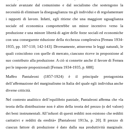
sociale avanzate dal comunismo e dal socialismo che sostengono la
necessità di eliminare la diseguaglianza tra gli individui e di regolamentare
i rapporti di lavoro. Infatti, egli ritiene che una maggiore uguaglianza
sociale ed economica comporterebbe un minor incentivo verso la
produzione e una minore libertà di agire delle forze sociali ed economiche
con una conseguente riduzione della ricchezza complessiva [Ferrara 1934-
1935, pp. 107-110; 142-143]. Diversamente, attraverso le leggi naturali, le
quali coincidono con quelle di mercato, ciascuno riceve in proporzione al
suo contributo alla produzione. A ciò si connette anche il favore di Ferrara
per le imposte proporzionali [Ferrara 1934-1935, p. 688].
Maffeo Pantaleoni (1857-1924) è il principale protagonista
dell’affermazione del marginalismo in Italia del quale egli individua anche
diverse criticità.
Nel contesto analitico dell’equilibrio parziale, Pantaleoni afferma che «la
teoria della distribuzione non è altro della teoria del prezzo (o del valore)
dei beni instrumentali. All’infuori di questi redditi non esistono che redditi
caritativi e redditi da eredità» [Pantaleoni 1913a, p. 20]. Il prezzo di
ciascun fattore di produzione è dato dalla sua produttività marginale.