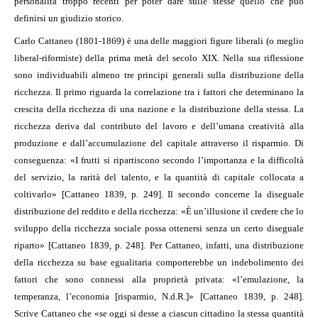
personalità troppo recenti per poter dare sulle stesse quello che può
definirsi un giudizio storico.
Carlo Cattaneo (1801-1869) è una delle maggiori figure liberali (o meglio
liberal-riformiste) della prima metà del secolo XIX. Nella sua riflessione
sono individuabili almeno tre principi generali sulla distribuzione della
ricchezza. Il primo riguarda la correlazione tra i fattori che determinano la
crescita della ricchezza di una nazione e la distribuzione della stessa. La
ricchezza deriva dal contributo del lavoro e dell’umana creatività alla
produzione e dall’accumulazione del capitale attraverso il risparmio. Di
conseguenza: «I frutti si ripartiscono secondo l’importanza e la difficoltà
del servizio, la rarità del talento, e la quantità di capitale collocata a
coltivarlo» [Cattaneo 1839, p. 249]. Il secondo concerne la diseguale
distribuzione del reddito e della ricchezza: «È un’illusione il credere che lo
sviluppo della ricchezza sociale possa ottenersi senza un certo diseguale
riparto» [Cattaneo 1839, p. 248]. Per Cattaneo, infatti, una distribuzione
della ricchezza su base egualitaria comporterebbe un indebolimento dei
fattori che sono connessi alla proprietà privata: «l’emulazione, la
temperanza, l’economia [risparmio, N.d.R.]» [Cattaneo 1839, p. 248].
Scrive Cattaneo che «se oggi si desse a ciascun cittadino la stessa quantità