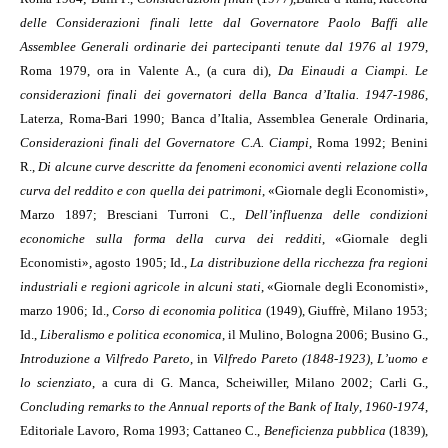
delle Considerazioni finali lette dal Governatore Paolo Baffi alle
Assemblee Generali ordinarie dei partecipanti tenute dal 1976 al 1979
,
Roma 1979, ora in Valente A., (a cura di),
Da Einaudi a Ciampi. Le
considerazioni finali dei governatori della Banca d’Italia. 1947-1986
,
Laterza, Roma-Bari 1990; Banca d’Italia, Assemblea Generale Ordinaria,
Considerazioni finali del Governatore C.A. Ciampi
, Roma 1992; Benini
R.,
Di alcune curve descritte da fenomeni economici aventi relazione colla
curva del reddito e con quella dei patrimoni
, «Giornale degli Economisti»,
Marzo 1897; Bresciani Turroni C.,
Dell’influenza delle condizioni
economiche sulla forma della curva dei redditi
, «Giornale degli
Economisti», agosto 1905; Id.,
La distribuzione della ricchezza fra regioni
industriali e regioni agricole in alcuni stati
, «Giornale degli Economisti»,
marzo 1906; Id.,
Corso di economia politica
(1949), Giuffrè, Milano 1953;
Id.,
Liberalismo e politica economica
, il Mulino, Bologna 2006; Busino G.,
Introduzione a Vilfredo Pareto
, in
Vilfredo Pareto (1848-1923)
,
L’uomo e
lo scienziato
, a cura di G. Manca, Scheiwiller, Milano 2002; Carli G.,
Concluding remarks to the Annual reports of the Bank of Italy
,
1960-1974
,
Editoriale Lavoro, Roma 1993; Cattaneo C.,
Beneficienza pubblica
(1839),