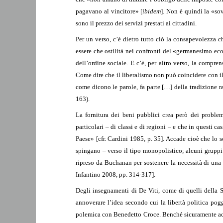
pagavano al vincitore» [
ibidem
]. Non è quindi la «so
sono il prezzo dei servizi prestati ai cittadini.
Per un verso, c’è dietro tutto ciò la consapevolezza ch
essere che ostilità nei confronti del «germanesimo eco
dell’ordine sociale. E c’è, per altro verso, la compre
Come dire che il liberalismo non può coincidere con i
come dicono le parole, fa parte […] della tradizione r
163).
La fornitura dei beni pubblici crea però dei problem
particolari – di classi e di regioni – e che in questi c
Paese» [cfr. Cardini 1985, p. 35]. Accade cioè che lo s
spingano – verso il tipo monopolistico; alcuni gruppi
ripreso da Buchanan per sostenere la necessità di una
Infantino 2008, pp. 314-317].
Degli insegnamenti di De Viti, come di quelli della S
annoverare l’idea secondo cui la libertà politica pogg
polemica con Benedetto Croce. Benché sicuramente acco