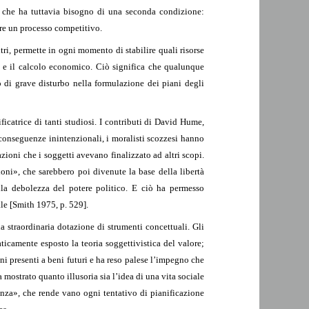
, che ha tuttavia bisogno di una seconda condizione:
are un processo competitivo.
ltri, permette in ogni momento di stabilire quali risorse
i) e il calcolo economico. Ciò significa che qualunque
o di grave disturbo nella formulazione dei piani degli
icatrice di tanti studiosi. I contributi di David Hume,
 conseguenze inintenzionali, i moralisti scozzesi hanno
ioni che i soggetti avevano finalizzato ad altri scopi.
ioni», che sarebbero poi divenute la base della libertà
lla debolezza del potere politico. E ciò ha permesso
ale [Smith 1975, p. 529].
a straordinaria dotazione di strumenti concettuali. Gli
ticamente esposto la teoria soggettivistica del valore;
i presenti a beni futuri e ha reso palese l’impegno che
 mostrato quanto illusoria sia l’idea di una vita sociale
enza», che rende vano ogni tentativo di pianificazione