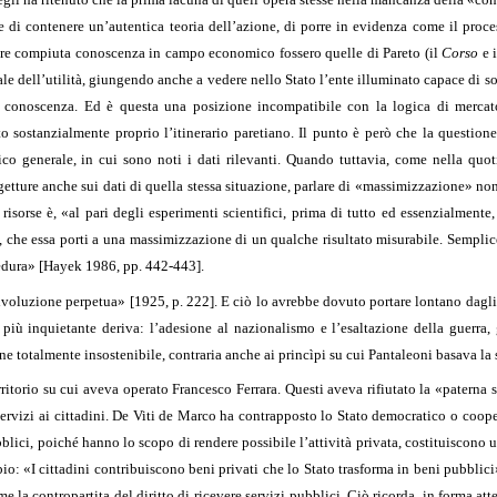
i contenere un’autentica teoria dell’azione, di porre in evidenza come il processo
dare compiuta conoscenza in campo economico fossero quelle di Pareto (il
Corso
e 
 dell’utilità, giungendo anche a vedere nello Stato l’ente illuminato capace di soll
la conoscenza. Ed è questa una posizione incompatibile con la logica di mercat
o sostanzialmente proprio l’itinerario paretiano. Il punto è però che la question
o generale, in cui sono noti i dati rilevanti. Quando tuttavia, come nella quoti
tture anche sui dati di quella stessa situazione, parlare di «massimizzazione» non 
isorse è, «al pari degli esperimenti scientifici, prima di tutto ed essenzialmente
 che essa porti a una massimizzazione di un qualche risultato misurabile. Semplice
cedura» [Hayek 1986, pp. 442-443].
voluzione perpetua» [1925, p. 222]. E ciò lo avrebbe dovuto portare lontano dagli
 più inquietante deriva: l’adesione al nazionalismo e l’esaltazione della guerra
one totalmente insostenibile, contraria anche ai princìpi su cui Pantaleoni basava la
ritorio su cui aveva operato Francesco Ferrara. Questi aveva rifiutato la «paterna
 servizi ai cittadini. De Viti de Marco ha contrapposto lo Stato democratico o coope
blici, poiché hanno lo scopo di rendere possibile l’attività privata, costituiscono 
mbio: «I cittadini contribuiscono beni privati che lo Stato trasforma in beni pubbli
la contropartita del diritto di ricevere servizi pubblici. Ciò ricorda, in forma atte