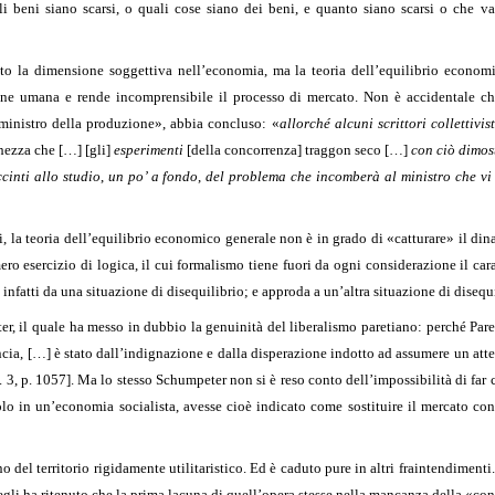
i beni siano scarsi, o quali cose siano dei beni, e quanto siano scarsi o che v
to la dimensione soggettiva nell’economia, ma la teoria dell’equilibrio economi
ne umana e rende incomprensibile il processo di mercato. Non è accidentale ch
«ministro della produzione», abbia concluso: «
allorché alcuni scrittori collettivist
chezza che […] [gli]
esperimenti
[della concorrenza] traggon seco […]
con ciò dimos
cinti allo studio
,
un po’ a fondo
,
del problema che incomberà al ministro che vi s
, la teoria dell’equilibrio economico generale non è in grado di «catturare» il dina
ro esercizio di logica, il cui formalismo tiene fuori da ogni considerazione il cara
infatti da una situazione di disequilibrio; e approda a un’altra situazione di disequ
ter, il quale ha messo in dubbio la genuinità del liberalismo paretiano: perché Par
ancia, […] è stato dall’indignazione e dalla disperazione indotto ad assumere un at
3, p. 1057]. Ma lo stesso Schumpeter non si è reso conto dell’impossibilità di far c
lo in un’economia socialista, avesse cioè indicato come sostituire il mercato con 
o del territorio rigidamente utilitaristico. Ed è caduto pure in altri fraintendiment
gli ha ritenuto che la prima lacuna di quell’opera stesse nella mancanza della «c