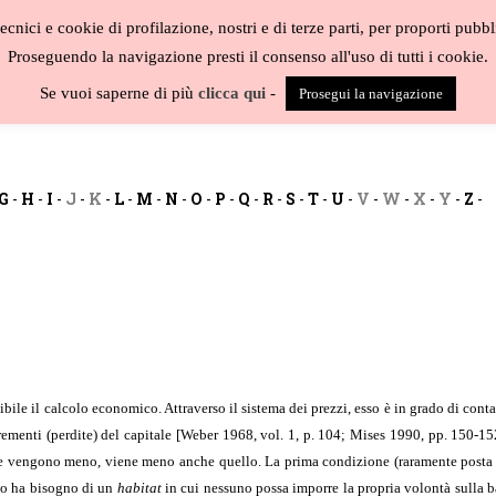
cnici e cookie di profilazione, nostri e di terze parti, per proporti pubbl
Proseguendo la navigazione presti il consenso all'uso di tutti i cookie.
BLOG
CAT
Se vuoi saperne di più
clicca qui
-
Prosegui la navigazione
G
-
H
-
I
-
J
-
K
-
L
-
M
-
N
-
O
-
P
-
Q
-
R
-
S
-
T
-
U
-
V
-
W
-
X
-
Y
-
Z
-
ile il calcolo economico. Attraverso il sistema dei prezzi, esso è in grado di conta
crementi (perdite) del capitale [Weber 1968, vol. 1, p. 104; Mises 1990, pp. 150-152
te vengono meno, viene meno anche quello. La prima condizione (raramente posta in
smo ha bisogno di un
habitat
in cui nessuno possa imporre la propria volontà sulla b