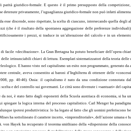
di parità giuridico-formale. E questo è il primo presupposto della competizione
orse detenute privatamente, l’uguaglianza giuridico-formale non può infatti aliment
da esse discende, sono rispettate, la scelta di ciascuno, intersecando quella degli a
rezzi (che è il risultato della spontanea aggregazione delle preferenze individual
tificiosamente i prezzi, si traduce in un’alterazione del calcolo e in un element
di facile «decifrazione». La Gran Bretagna ha potuto beneficiare dell’opera chiarif
le irrinunciabili chiavi di lettura. Esemplari sistematizzatori della teoria delle
ateleologico. E hanno visto nel capitalismo un esito non programmato, generato da az
ere centrale, aveva consentito ai baroni d’Inghilterra di ottenere delle «concess
 2008, pp. 40-46). Ossia: il capitalismo è nato da una condizione connotata da
scelta e del controllo sui governanti. Le città sono divenute i «santuari» del capit
da noi, è stato fatto dagli esponenti della Scuola austriaca di economia, si ha un
ui spiegare la logica interna del processo capitalistico. Carl Menger ha paradigma
nque ipotesi produttivistica: lo ha legato al fatto che gli uomini preferiscono ben
ises ha sottolineato il carattere incerto, «imprenditoriale», dell’azione umana e ha
 A. von Hayek ha recuperato il teorema smithiano della «dispersione della conosc