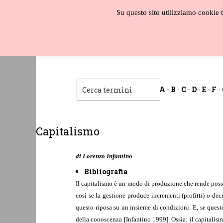
Salta
Su questo sito utilizziamo cookie te
al
contenuto
Biblioteca
liberale
A
-
B
-
C
-
D
-
E
-
F
-
Capitalismo
di Lorenzo Infantino
Bibliografia
Il capitalismo è un modo di produzione che rende possib
così se la gestione produce incrementi (profitti) o de
questo riposa su un insieme di condizioni. E, se ques
della conoscenza [Infantino 1999]. Ossia: il capitali