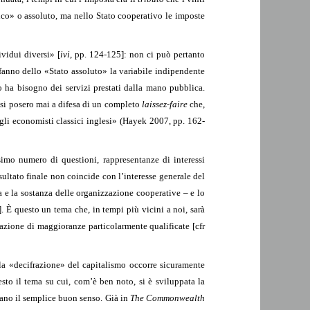
tico» o assoluto, ma nello Stato cooperativo le imposte
ividui diversi» [
ivi
, pp. 124-125]: non ci può pertanto
 fanno dello «Stato assoluto» la variabile indipendente
co ha bisogno dei servizi prestati dalla mano pubblica.
si posero mai a difesa di un completo
laissez-faire
che,
egli economisti classici inglesi» (Hayek 2007, pp. 162-
simo numero di questioni, rappresentanze di interessi
isultato finale non coincide con l’interesse generale del
ma e la sostanza delle organizzazione cooperative – e lo
]. È questo un tema che, in tempi più vicini a noi, sarà
azione di maggioranze particolarmente qualificate [cfr
lla «decifrazione» del capitalismo occorre sicuramente
esto il tema su cui, com’è ben noto, si è sviluppata la
ano il semplice buon senso. Già in
The Commonwealth