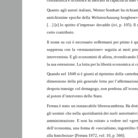
centralistica e riconosce al mercato la capacità di dare
Quanto agli autori italiani, Werner Sombart ha richiama
antichissime epoche della
Weltanschauung
borghese» 
[…] [e] lo spirito d’impresa» decadde (
ivi
, p. 105). I
certo contributo.
Il nome su cui è necessario soffermarsi per primo è qu
soppressa con la «restaurazione» seguita ai moti pie
interventista. E gli economisti di allora, rivendicando 
la sua estensione. La lotta per la libertà economica si 
Quando nel 1849 si è giunti al ripristino della cattedr
dimensione della più generale lotta per l’affermazione
despota transige col demagogo, non perdona all’econom
al potere d’intervento dello Stato.
Ferrara è stato un instancabile liberoscambista. Ha dist
gli uomini che nella quotidianità dei ruoli autoritativi 
amministrazione. E non ha esitato a vedere nel «germ
dell’economia, una forma di «socialismo, ingentilito 
alla franchezza» [Ferrara 1972, vol. 10, p. 566].