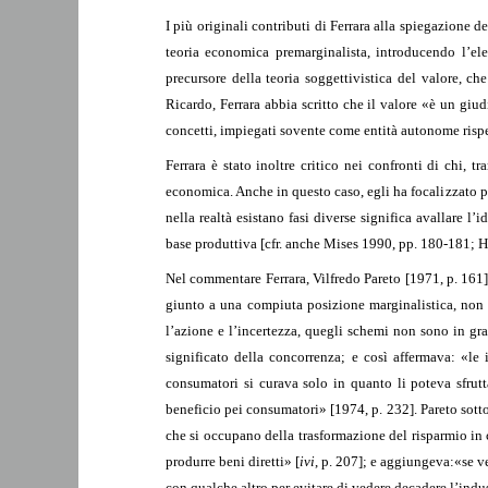
I più originali contributi di Ferrara alla spiegazione 
teoria economica premarginalista, introducendo l’el
precursore della teoria soggettivistica del valore, c
Ricardo, Ferrara abbia scritto che il valore «è un giu
concetti, impiegati sovente come entità autonome risp
Ferrara è stato inoltre critico nei confronti di chi, 
economica. Anche in questo caso, egli ha focalizzato p
nella realtà esistano fasi diverse significa avallare l’i
base produttiva [cfr. anche Mises 1990, pp. 180-181; 
Nel commentare Ferrara, Vilfredo Pareto [1971, p. 161] 
giunto a una compiuta posizione marginalistica, non 
l’azione e l’incertezza, quegli schemi non sono in gra
significato della concorrenza; e così affermava: «
consumatori si curava solo in quanto li poteva sfrutt
beneficio pei consumatori» [1974, p. 232]. Pareto sott
che si occupano della trasformazione del risparmio in c
produrre beni diretti» [
ivi
, p. 207]; e aggiungeva:
«se v
con qualche altro per evitare di vedere decadere l’indus