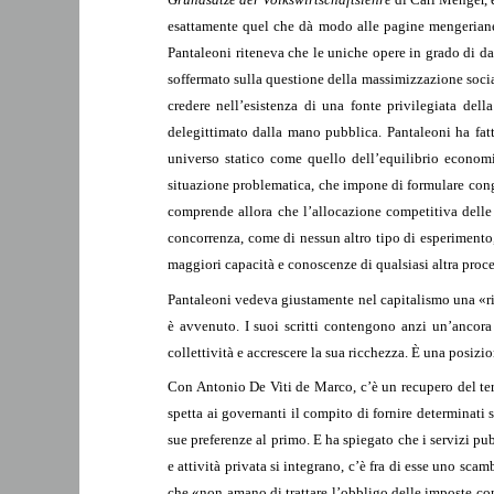
esattamente quel che dà modo alle pagine mengeriane d
Pantaleoni riteneva che le uniche opere in grado di 
soffermato sulla questione della massimizzazione sociale
credere nell’esistenza di una fonte privilegiata del
delegittimato dalla mano pubblica. Pantaleoni ha fatt
universo statico come quello dell’equilibrio economic
situazione problematica, che impone di formulare conge
comprende allora che l’allocazione competitiva delle r
concorrenza, come di nessun altro tipo di esperimento,
maggiori capacità e conoscenze di qualsiasi altra pro
Pantaleoni vedeva giustamente nel capitalismo una «ri
è avvenuto. I suoi scritti contengono anzi un’ancora
collettività e accrescere la sua ricchezza. È una posizi
Con Antonio De Viti de Marco, c’è un recupero del ter
spetta ai governanti il compito di fornire determinati
sue preferenze al primo. E ha spiegato che i servizi pub
e attività privata si integrano, c’è fra di esse uno sca
che «non amano di trattare l’obbligo delle imposte come 