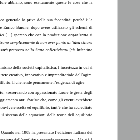
alore abbiano, sono esattamente queste le cose che la
co generale lo priva della sua fecondità: perché è la
e Enrico Barone, dopo avere utilizzato gli schemi di
ici
[…] sperano che con la produzione
organizzata
si
trano semplicemente di non aver punto un’idea chiara
arà preposto nello Stato collettivista
» [cfr. Infantino
mismo della società capitalistica, l’incertezza in cui si
ttere creativo, innovativo e imprenditoriale dell’agire.
ilibrio. Il che rende permanente l’esigenza di agire.
eto, «osservando con appassionato furore le gesta degli
teggiamento anti-
étatiste
che, come gli eventi avrebbero
onvivere scelta ed equilibrio, tant’è che ha accreditato
il sistema delle equazioni della teoria dell’equilibrio
i. Quando nel 1909 ha presentato l’edizione italiana dei
oncezione dell’equilibrio generale economico». Ma ciò è