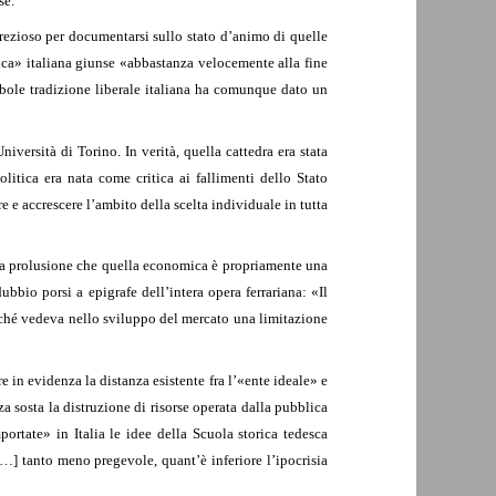
se.
 prezioso per documentarsi sullo stato d’animo di quelle
ca» italiana giunse «abbastanza velocemente alla fine
debole tradizione liberale italiana ha comunque dato un
versità di Torino. In verità, quella cattedra era stata
itica era nata come critica ai fallimenti dello Stato
e e accrescere l’ambito della scelta individuale in tutta
dalla prolusione che quella economica è propriamente una
bbio porsi a epigrafe dell’intera opera ferrariana: «Il
rché vedeva nello sviluppo del mercato una limitazione
e in evidenza la distanza esistente fra l’«ente ideale» e
nza sosta la distruzione di risorse operata dalla pubblica
rtate» in Italia le idee della Scuola storica tedesca
…] tanto meno pregevole, quant’è inferiore l’ipocrisia