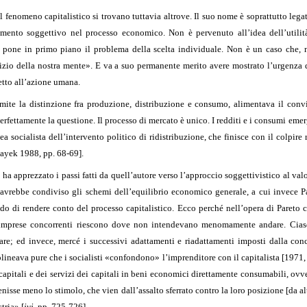
del fenomeno capitalistico si trovano tuttavia altrove. Il suo nome è soprattutto leg
emento soggettivo nel processo economico. Non è pervenuto all’idea dell’utilità
he pone in primo piano il problema della scelta individuale. Non è un caso che, n
dizio della nostra mente». E va a suo permanente merito avere mostrato l’urgenza d
etto all’azione umana.
tramite la distinzione fra produzione, distribuzione e consumo, alimentava il conv
erfettamente la questione. Il processo di mercato è unico. I redditi e i consumi 
dea socialista dell’intervento politico di ridistribuzione, che finisce con il colpire
Hayek 1988, pp. 68-69].
ha apprezzato i passi fatti da quell’autore verso l’approccio soggettivistico al valo
avrebbe condiviso gli schemi dell’equilibrio economico generale, a cui invece P
do di rendere conto del processo capitalistico. Ecco perché nell’opera di Pareto c
le imprese concorrenti riescono dove non intendevano menomamente andare. Cias
are; ed invece, mercé i successivi adattamenti e riadattamenti imposti dalla conco
olineava pure che i socialisti «confondono» l’imprenditore con il capitalista [1971,
apitali e dei servizi dei capitali in beni economici direttamente consumabili, ovver
enisse meno lo stimolo, che vien dall’assalto sferrato contro la loro posizione [da al
tria» [
ivi
, pp. 725-726].