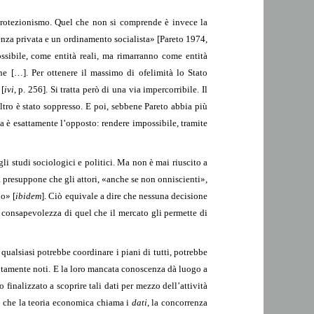
l protezionismo. Quel che non si comprende è invece la
enza privata e un ordinamento socialista» [Pareto 1974,
ossibile, come entità reali, ma rimarranno come entità
 […]. Per ottenere il massimo di ofelimità lo Stato
 [
ivi
, p. 256]. Si tratta però di una via impercorribile. Il
ltro è stato soppresso. E poi, sebbene Pareto abbia più
a è esattamente l’opposto: rendere impossibile, tramite
egli studi sociologici e politici. Ma non è mai riuscito a
ia presuppone che gli attori, «anche se non onniscienti»,
io» [
ibidem
]. Ciò equivale a dire che nessuna decisione
lla consapevolezza di quel che il mercato gli permette di
qualsiasi potrebbe coordinare i piani di tutti, potrebbe
lutamente noti. E la loro mancata conoscenza dà luogo a
finalizzato a scoprire tali dati per mezzo dell’attività
iò che la teoria economica chiama i
dati
, la concorrenza