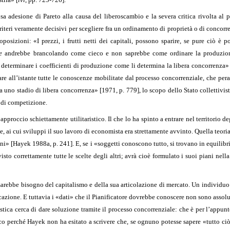
sa adesione di Pareto alla causa del liberoscambio e la severa critica rivolta a
teri veramente decisivi per scegliere fra un ordinamento di proprietà o di concorr
osizioni: «I prezzi, i frutti netti dei capitali, possono sparire, se pure ciò è p
e
andrebbe brancolando come cieco e non saprebbe come ordinare la produzione
i e determinare i coefficienti di produzione come li determina la libera concorrenza»
re all’istante tutte le conoscenze mobilitate dal processo concorrenziale, che pera
 uno stadio di libera concorrenza» [1971, p. 779], lo scopo dello Stato collettivist
a di competizione.
 approccio schiettamente utilitaristico. Il che lo ha spinto a entrare nel territorio d
e, ai cui sviluppi il suo lavoro di economista era strettamente avvinto. Quella teor
ni» [Hayek 1988a, p. 241]. E, se i «soggetti conoscono tutto, si trovano in equilibr
visto correttamente tutte le scelte degli altri; avrà cioè formulato i suoi piani ne
sarebbe bisogno del capitalismo e della sua articolazione di mercato. Un individuo 
ficazione. E tuttavia i «dati» che il Pianificatore dovrebbe conoscere non sono asso
tica cerca di dare soluzione tramite il processo concorrenziale: che è per l’appunto 
cco perché Hayek non ha esitato a scrivere che, se ognuno potesse sapere «tutto c