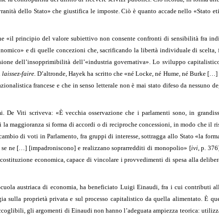
vranità dello Stato» che giustifica le imposte. Ciò è quanto accade nello «Stato e
e «il principio del valore subiettivo non consente confronti di sensibilità fra ind
nomico» e di quelle concezioni che, sacrificando la libertà individuale di scelta,
nsione dell’insopprimibilità dell’«industria governativa». Lo sviluppo capitalisti
l
laissez-faire.
D’altronde, Hayek ha scritto che «né Locke, né Hume, né Burke […] 
azionalistica francese e che in senso letterale non è mai stato difeso da nessuno d
i. De Viti scriveva: «È vecchia osservazione che i parlamenti sono, in grandis
asi la maggioranza si forma di accordi o di reciproche concessioni, in modo che il r
cambio di voti in Parlamento, fra gruppi di interesse, sottragga allo Stato «la for
 se ne […] [impadroniscono] e realizzano soprarredditi di monopolio» [
ivi
, p. 376
 costituzione economica, capace di vincolare i provvedimenti di spesa alla deliber
cuola austriaca di economia, ha beneficiato Luigi Einaudi, fra i cui contributi a
ia sulla proprietà privata e sul processo capitalistico da quella alimentato. È qu
glibili, gli argomenti di Einaudi non hanno l’adeguata ampiezza teorica: utilizz