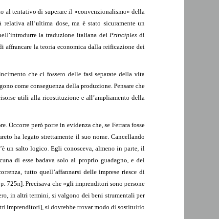
ato al tentativo di superare il «convenzionalismo» della
 relativa all’ultima dose, ma è stato sicuramente un
ell’introdurre la traduzione italiana dei
Principles
di
i affrancare la teoria economica dalla reificazione dei
incimento che ci fossero delle fasi separate della vita
emergono come conseguenza della produzione. Pensare che
 risorse utili alla ricostituzione e all’ampliamento della
re. Occorre però porre in evidenza che, se Ferrara fosse
areto ha legato strettamente il suo nome. Cancellando
’è un salto logico. Egli conosceva, almeno in parte, il
cuna di esse badava solo al proprio guadagno, e dei
rrenza, tutto quell’affannarsi delle imprese riesce di
 p. 725n]. Precisava che «gli imprenditori sono persone
o, in altri termini, si valgono dei beni strumentali per
tri imprenditori], si dovrebbe trovar modo di sostituirlo