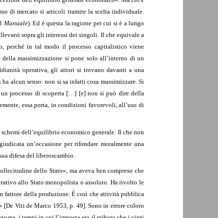
 di mercato si articoli tramite la scelta individuale.
il
Manuale
). Ed è questa la ragione per cui si è a lungo
evarsi sopra gli interessi dei singoli. Il che equivale a
o, perché in tal modo il processo capitalistico viene
e della massimizzazione si pone solo all’interno di un
dianità operativa, gli attori si trovano davanti a una
ha alcun senso: non si sa infatti cosa massimizzare. Si
, un processo di scoperta […] [e] non si può dire della
mente, essa porta, in condizioni favorevoli, all’uso di
 schemi dell’equilibrio economico generale. Il che non
, giudicata un’occasione per rifondare moralmente una
 sua difesa del liberoscambio.
 sollecitudine dello Stato», ma aveva ben compreso che
rativo allo Stato monopolista o assoluto. Ha rivolto le
un fattore della produzione. È così che attività pubblica
ci» [De Viti de Marco 1953, p. 49]. Sono in errore coloro
nuata, i tempi in cui l’imposta era il
tributo
che i vinti