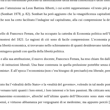
 vita a un estesissimo processo di mobilitazione della stessa conoscenza e delle risor
to l’attenzione su Leon Battista Alberti, i cui scritti rappresentano «il testo più
(Sombart 1978, p. 82). Sombart ha però aggiunto che la «magnificenza capitalisti
l che non ha certo facilitato l’indagine sul capitalismo, alla cui comprensione la 
ello di Francesco Ferrara, che ha occupato la cattedra di Economia politica nell’Uni
montesi del 1821. Le ragioni di ciò sono di facile comprensione. L’economia pol
la libertà economica, si trovavano nello schieramento di quanti desideravano tutelar
coniugava quindi con quella della libertà politica.
a e alla sua attribuzione, il nuovo docente, Francesco Ferrara, ha reso chiaro fin 
 di istituzioni liberali. Una frase contenuta in quella prolusione potrebbe senza du
ista». E all’epoca l’economista (non c’era bisogno di precisarlo) era liberale, pe
into fra l’«idealità dello Stato» e la «realità del governo», volendo in tal modo porr
versano tutti quanti i loro errori, i loro interessi e le loro passioni. Ha criticato se
anesimo economico», allorché nell’ultimo quarto dell’Ottocento sono state «impo
bensì, e virtuoso abbastanza per vergognarsi di se medesimo; ma appunto perciò [