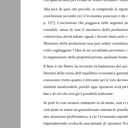
Alla luce di quel che precede, si comprende la rigoro
conclusione secondo cui «l’economia pura non ci dà cri
p. 257]. Conclusione che poggiava sulle seguenti prop
contabili, senza di esse il
ministero della produzion
collettivista dovrà ridurre eguali i diversi frutti nett
Ministero della produzione non può infatti centralizza
volte vagheggiato l’idea di un socialismo pervenuto «a
la soppressione della proprietà privata, qualsiasi form
Il fatto è che Pareto ha avvertito la limitatezza del suo
liberarsi della teoria dell’equilibrio economico general
conoscano «tutto quanto è rilevante per le loro decisio
risulterà irrealizzabile, perché ogni operatore avrà pre
fare e di ciò che non gli è possibile realizzare.
Se però le cose stessero realmente in tal modo, non ci 
cioè porre in essere un generalizzato sistema di piani
una situazione problematica, a cui l’economia capitalis
imprenditoriale svolta da una miriade di operatori. E