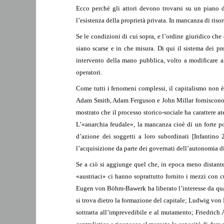
Ecco perché gli attori devono trovarsi su un piano 
l’esistenza della proprietà privata. In mancanza di ris
Se le condizioni di cui sopra, e l’ordine giuridico che 
siano scarse e in che misura. Di qui il sistema dei p
intervento della mano pubblica, volto a modificare ar
operatori.
Come tutti i fenomeni complessi, il capitalismo non è 
Adam Smith, Adam Ferguson e John Millar forniscono del
mostrato che il processo storico-sociale ha carattere 
L’«anarchia feudale», la mancanza cioè di un forte pot
d’azione dei soggetti a loro subordinati [Infantino
l’acquisizione da parte dei governati dell’autonomia di 
Se a ciò si aggiunge quel che, in epoca meno distante 
«austriaci» ci hanno soprattutto fornito i mezzi con c
Eugen von Böhm-Bawerk ha liberato l’interesse da qualu
si trova dietro la formazione del capitale; Ludwig von M
sottratta all’imprevedibile e al mutamento; Friedrich