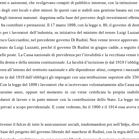
ndenti o autonomi, che svolgevano compiti di pubblico interesse, con la istituzione 
degli enti locali e altre minori. In questi casi si stabilì una gestione basata sui c
degli interessi maturati: dapprima sulla base del provento degli investimenti effettu
i fra contributi e prestazioni. Il 17 marzo 1898, con la legge n. 80, il governo di d
o per i lavoratori dell’industria, su iniziativa del ministro del tesoro Luigi Luzza
esco Guicciardini, nel precedente governo Di Rudinì. Non venne invece approvato i
enuto da Luigi Luzzatti, perché il governo Di Rudinì in giugno cadde, a seguito 
 delle poste. La Cassa nazionale di previdenza per l’invalidità e la vecchiaia venne 
destra e della sinistra costituzionale. La facoltà d’iscrizione (e dal 1919 l’obbligo d
pera all’interno del territorio nazionale e alle dipendenze altrui, compresi i mezzadri 
ne (e dal 1919 dall’obbligo) gli impiegati con una retribuzione superiore alle 350 l
i. Con la legge del 1898 i lavoratori che si iscrivevano volontariamente alla Cassa n
uesimo anno, oppure nel momento in cui viene certificata la propria inabilit
 datori di lavoro e in parte minore con la contribuzione dello Stato. La legge is
i o privati a scopo previdenziale. E come vedremo, fra il 1900 e il 1914 essa ave
ivenne il fulcro di tutte le assicurazioni sociali, trasformandosi poi nell’Infps, di
base del progetto del governo liberale del marchese di Rudinì, con la regia dell’ec