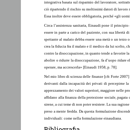
integrativa basata sul risparmio del lavoratore, sottrat
ciò ripartendo il rischio su moltissimi datori di lavoro 
Essa inoltre deve essere obbligatoria, perché «gli uomi
Circa l’assistenza sanitaria, Einaudi pone il principio
essere in parte a carico del paziente, con sua libertà 
spettante al malato debba essere una metà o un terzo o 
crea la fiducia fra il malato e il medico da lui scelto,
contro la disoccupazione, in quanto tende a favorire la p
abolire o ridurre la disoccupazione, fa d’uopo ridare el
operare, ma accrescerla» [Einaudi 1958, p. 78].
Nel mio libro di scienza delle finanze [cfr. Forte 2007
derivanti dalla incapacità dei privati di percepirne l
apprezzamento dei valori superiori, maggiore nelle propr
affidano alla finanza della protezione sociale, pagata c
sirene, a cui teme di non poter resistere. La sua ragion
preso a mente fredda. Da questa formulazione discende u
individuali: come nella formulazione einaudiana.
Bibliografia