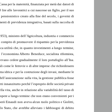
Cassa per la maternità, finanziata per metà dai datori di
ire alle lavoratrici a cui nascesse un figlio, per il suo
 pensionistico creato alla fine del secolo, i governi di
menti di previdenza integrativa, basati sulla raccolta di
8-1953), ministro dell’Agricoltura, industria e commercio
 il compito di promuovere il risparmio per la previdenza
ica utilità che, in quanto investimenti a lungo termine,
 l’economista Alberto Beneduce, socialista riformista,
vevano cedere gradualmente il loro portafoglio all’Ina.
li come le ferrovie o di altre imprese che richiedessero
rza idrica e per la costruzione degli invasi, mediante le
dell’assicurazione sulla vita, la gestione pubblica fosse
tti innanzitutto perché l’esproprio delle società private
lla vita, anche in relazione alla variabilità del tasso di
 opere a lungo termine che non erano convenienti per i
però Einaudi non aveva alcun ruolo politico e Giolitti,
lo Stato, che avrebbe alleviato i fabbisogni di debito