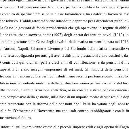
periodo «giolittiano» in cui i governi liberali avevano il sostegno parlamentare d
to periodo. Dall’assicurazione facoltativa per la invalidità e la vecchiaia si pass
l compito di sperimentare se nella classe lavoratrice e fra i datori di lavoro vi f
che robusto. L’obbligatorietà viene introdotta dapprima per i dipendenti pubblici e 
alla Cassa le gestioni di fondi previdenziali che già operavano in regime di obbli
e linee extraurbane sovvenzionate (1907), degli operai dei cantieri navali (1910), in
to della gestione della Cassa degli invalidi della marina mercantile, nata nel 1913 
a, Ancona, Napoli, Palermo e Livorno e del Pio fondo della marina mercantile ve
a fu resa obbligatoria per tutti gli aventi diritto, le prestazioni erano costituite
0 contributi quindicinali, pari a dieci anni di contribuzione, e da pensioni d’in
superstiti vi erano assegni temporanei di sei mesi. Gli importi delle pensioni 
tro con un peso maggiore per i contributi meno recenti per tenere conto, ma solo
olati in una percentuale uniforme della retribuzione, erano per metà a carico del lav
dello tedesco, a capitalizzazione collettiva, ossia con un sistema per cui ciascu
ento complessivo della gestione, sulla base di un importo medio di vita residua dopo
mente recuperato con la riforma delle pensioni che l’Italia ha varato negli anni
allo fra l’Ottocento e il Novecento, ma con i soli contributi obbligatori e con la f
e rinviata al futuro.
 infortuni sul lavoro venne estesa alle piccole imprese edili e agli operai dell’agr