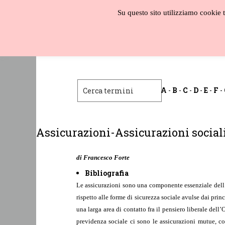
Salta
Su questo sito utilizziamo cookie te
al
contenuto
Biblioteca
liberale
A
-
B
-
C
-
D
-
E
-
F
-
Assicurazioni-Assicurazioni social
di Francesco Forte
Bibliografia
Le assicurazioni sono una componente essenziale dell’e
rispetto alle forme di sicurezza sociale avulse dai prin
una larga area di contatto fra il pensiero liberale dell’
previdenza sociale ci sono le assicurazioni mutue, co