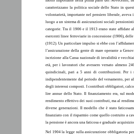
molto importante nella prima parte del Novecento, nel 
caratterizzano la politica sociale dello Stato in ques
volontarietà, importante nel pensiero liberale, aveva i
luogo a un sistema di assicurazioni sociali pensionisti
categorie. Tra il 1906 e il 1913 erano state affidate 
esercenti linee ferroviarie in concessione (1906), dell
(1912). Un particolare impulso si ebbe con l’affidamen
l’assicurazione della gente di mare operante a Genov
iscrizione alla Cassa nazionale di invalidità e vecchiai
età, per i lavoratori che avessero versato almeno 24
quindicinali, pari a 5 anni di contribuzioni. Per i 
indipendentemente dal periodo del versamento, per al
degli interessi composti. I contributi obbligatori, calc
lire annue dello Stato. Il finanziamento era, sul mo
rendimento effettivo dei suoi contributi, ma al rendim
diverse generazioni. Il modello che è stato faticosa
finanziato con il risparmio come quello costruito a cav
la pensione è ancora una faticosa e graduale acquisizion
Nel 1904 la legge sulla assicurazione obbligatoria per