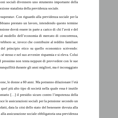
azioni sociali divennero uno strumento importante della
ezione statalista della previdenza sociale.
«superata». Con riguardo alla previdenza sociale per la
abbiano prestato un lavoro, intendendo questo termine
nsione dovrà essere in parte a carico di chi l’avrà e del
a al modello dell’economia di mercato di concorrenza,
rebbero se, invece che contribuire al reddito familiare
à del principio etico su quello economico scrivendo:
é stesso e nel suo avvenire risparmia e si eleva. Colui
o del prossimo non tenta neppure di provvedere con le sue
ranquillità durante gli anni migliori, ma è incoraggiato
sione, le donne a 60 anni. Ma potranno dilazionare l’età
l più alto tipo di società nella quale essa è inutile
ontario […] il presidio sicuro contro l’impotenza della
sce le assicurazioni sociali per la pensione secondo un
tti, data la crisi dello stato del benessere dovuta alla
e alla assicurazione sociale obbligatoria una previdenza