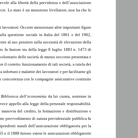
evole alla libertà della previdenza e dell’associazione
pecie. Lo stato è un monotono livellatore, non ha che le
ei lavoratori. Occorre menzionare altre importanti figure
 sulla questione sociale in Italia del 1861 e del 1902,
te al suo pensiero sulla necessità di elevazione della
nto fu fautore sia della legge 8 luglio 1883 n. 1473 di
volontario delle società di mutuo soccorso presentata e
 il corretto funzionamento di tali società, a tutela dei
a infortuni e malattie dei lavoratori e per facilitarne gli
in concorrenza con le compagnie assicurative costituite
a
Biblioteca dell’economista
da lui curata, sostenne in
invece appello alla legge della personale responsabilità.
e manovra del credito, la formazione e distribuzione e
primo provvedimento di natura previdenziale pubblica fu
pendenti statali dell’assicurazione obbligatoria per la
865 e il 1888 furono estese le assicurazioni obbligatorie