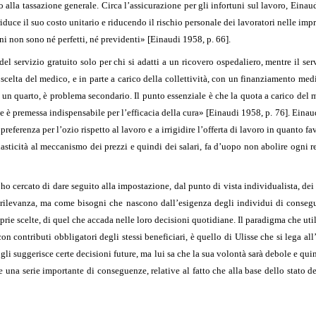
to alla tassazione generale. Circa l’assicurazione per gli infortuni sul lavoro, Eina
riduce il suo costo unitario e riducendo il rischio personale dei lavoratori nelle imp
ni non sono né perfetti, né previdenti» [Einaudi 1958, p. 66].
 del servizio gratuito solo per chi si adatti a un ricovero ospedaliero, mentre il s
di scelta del medico, e in parte a carico della collettività, con un finanziamento me
un quarto, è problema secondario. Il punto essenziale è che la quota a carico del m
 che è premessa indispensabile per l’efficacia della cura» [Einaudi 1958, p. 76]. Eina
referenza per l’ozio rispetto al lavoro e a irrigidire l’offerta di lavoro in quanto f
asticità al meccanismo dei prezzi e quindi dei salari, fa d’uopo non abolire ogni re
] ho cercato di dare seguito alla impostazione, dal punto di vista individualista, d
a rilevanza, ma come bisogni che nascono dall’esigenza degli individui di consegu
ie scelte, di quel che accada nelle loro decisioni quotidiane. Il paradigma che utili
on contributi obbligatori degli stessi beneficiari, è quello di Ulisse che si lega al
e gli suggerisce certe decisioni future, ma lui sa che la sua volontà sarà debole e qui
na serie importante di conseguenze, relative al fatto che alla base dello stato del