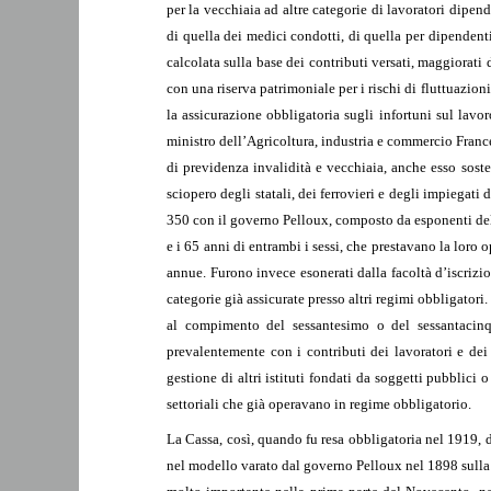
per la vecchiaia ad altre categorie di lavoratori dipe
di quella dei medici condotti, di quella per dipendenti 
calcolata sulla base dei contributi versati, maggiorati 
con una riserva patrimoniale per i rischi di fluttuazion
la assicurazione obbligatoria sugli infortuni sul lavor
ministro dell’Agricoltura, industria e commercio Franc
di previdenza invalidità e vecchiaia, anche esso sost
sciopero degli statali, dei ferrovieri e degli impiegati
350 con il governo Pelloux, composto da esponenti della 
e i 65 anni di entrambi i sessi, che prestavano la loro o
annue. Furono invece esonerati dalla facoltà d’iscrizio
categorie già assicurate presso altri regimi obbligator
al compimento del sessantesimo o del sessantacinq
prevalentemente con i contributi dei lavoratori e dei
gestione di altri istituti fondati da soggetti pubblic
settoriali che già operavano in regime obbligatorio.
La Cassa, così, quando fu resa obbligatoria nel 1919, d
nel modello varato dal governo Pelloux nel 1898 sulla 