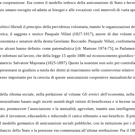
a cooperazione. Era contro il modello tedesco della assicurazione di Stato e favor
genio umano escogita ed adatta ai bisogni e alle vocazioni così mutevoli di varia s
olitici liberali il principio della previdenza volontaria, tramite le organizzazioni d
storica, il saggista e storico Pasquale Villari (1827-1917), autore di due volumi
nomista e senatore della destra Gerolamo Boccardo. Pasquale Villari, conformemen
 che alcuni hanno definito come paternalistica [cfr. Martone 1974-75], in Parlame
e infortuni sul lavoro, che della legge 15 aprile 1886 sul riconoscimento giuridico 
mmercio Salvatore Majorana (1825-1897). Questi la sostenne non solo per controllare
resentarsi in giudizio a tutela dei diritti al risarcimento nelle controversie relative 
ento importante per la crescita di queste assicurazioni cooperative mutualistiche 
ella riforma sociale, nella prefazione al volume
Gli eretici dell’economia
, nell
tenzialismo basato sugli incerti sussidi degli istituti di beneficenza e si facesse 
mio, promuovere l’associazione e la mutualità, agevolare, tramite una intelligent
ndo il lavoratore, educandolo e riducendo il carico tributario a suo beneficio. Il 
el modello germanico di assicurazioni sociali pubbliche, con la istituzione per i di
bilancio dello Stato e la pensione era commisurata all’ultima retribuzione. Fra il 1