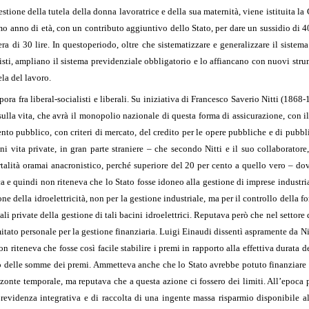
stione della tutela della donna lavoratrice e della sua maternità, viene istituita la 
o anno di età, con un contributo aggiuntivo dello Stato, per dare un sussidio di 40 l
ra di 30 lire. In questo
periodo, oltre che sistematizzare e generalizzare il sistema
rmisti, ampliano il sistema previdenziale obbligatorio e lo affiancano con nuovi stru
la del lavoro.
ora fra liberal-socialisti e liberali. Su iniziativa di Francesco Saverio Nitti (186
i sulla vita, che avrà il monopolio nazionale di questa forma di assicurazione, con
nto pubblico, con criteri di mercato, del credito per le opere pubbliche e di pubbl
 vita private, in gran parte straniere – che secondo Nitti e il suo collaboratore,
rtalità oramai anacronistico, perché superiore del 20 per cento a quello vero – do
a e quindi non riteneva che lo Stato fosse idoneo alla gestione di imprese industria
e della idroelettricità, non per la gestione industriale, ma per il controllo della fo
i private della gestione di tali bacini idroelettrici. Reputava però che nel settore 
itato personale per la gestione finanziaria. Luigi Einaudi dissentì aspramente da Ni
 riteneva che fosse così facile stabilire i premi in rapporto alla effettiva durata de
ento delle somme dei premi. Ammetteva anche che lo Stato avrebbe potuto finanziare
zzonte temporale, ma reputava che a questa azione ci fossero dei limiti. All’epoca 
revidenza integrativa e di raccolta di una ingente massa risparmio disponibile al