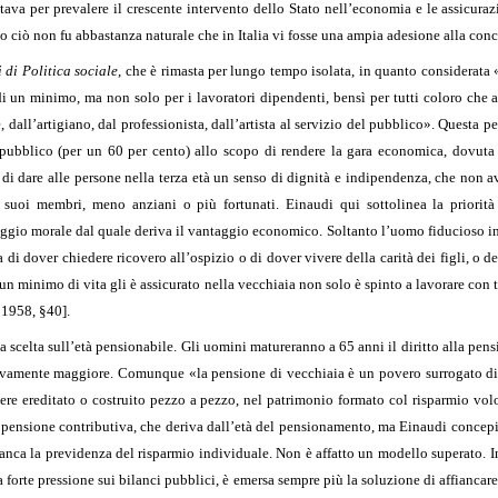
Stava per prevalere il crescente intervento dello Stato nell’economia e le assicur
ato ciò non fu abbastanza naturale che in Italia vi fosse una ampia adesione alla conc
 di Politica sociale
, che è rimasta per lungo tempo isolata, in quanto considerata 
i un minimo, ma non solo per i lavoratori dipendenti, bensì per tutti coloro che 
 dall’artigiano, dal professionista, dall’artista al servizio del pubblico». Questa pe
o pubblico (per un 60 per cento) allo scopo di rendere la gara economica, dovut
i dare alle persone nella terza età un senso di dignità e indipendenza, che non av
ri suoi membri, meno anziani o più fortunati. Einaudi qui sottolinea la priorit
gio morale dal quale deriva il vantaggio economico. Soltanto l’uomo fiducioso in s
 sa di dover chiedere ricovero all’ospizio o di dover vivere della carità dei figli, 
un minimo di vita gli è assicurato nella vecchiaia non solo è spinto a lavorare con t
 1958, §40].
 scelta sull’età pensionabile. Gli uomini matureranno a 65 anni il diritto alla pen
amente maggiore. Comunque «la pensione di vecchiaia è un povero surrogato di que
ere ereditato o costruito pezzo a pezzo, nel patrimonio formato col risparmio vol
 pensione contributiva, che deriva dall’età del pensionamento, ma Einaudi concepi
anca la previdenza del risparmio individuale. Non è affatto un modello superato. Infa
a forte pressione sui bilanci pubblici, è emersa sempre più la soluzione di affiancar