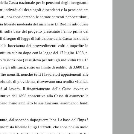
della Cassa nazionale per le pensioni degli insegnanti,
onti individuali dei singoli dipendenti e la pensione era
ati, poi considerando le entrate correnti per contributi,
estra liberale moderata del marchese Di Rudinì introdusse
tti, sulla base del progetto presentato l’anno prima dal
l disegno di legge di istituzione della Cassa nazionale
della bocciatura dei provvedimenti volti a impedire lo
istituita subito dopo con la legge del 17 luglio 1898, n.
i iscrizione) sussisteva per tutti gli individui tra i 15
e gli affittuari, entro un limite di reddito di 3.600 lire
ire mensili, nonché tutti i lavoratori appartenenti alle
azionale di previdenza, ricevevano una rendita vitalizia
à al lavoro. Il finanziamento della Cassa avveniva
titutiva del 1898 consentiva alla Cassa di assumere la
va mano mano ampliato le sue funzioni, assorbendo fondi
venuto, dal secondo dopoguerra Inps. La base dell’Inps è
onomista liberale Luigi Luzzatti, che ebbe poi un ruolo