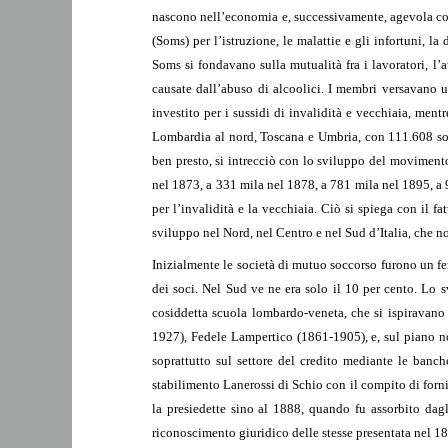
nascono nell’economia e, successivamente, agevola con 
(Soms) per l’istruzione, le malattie e gli infortuni, l
Soms si fondavano sulla mutualità fra i lavoratori, l’a
causate dall’abuso di alcoolici. I membri versavano un
investito per i sussidi di invalidità e vecchiaia, ment
Lombardia al nord, Toscana e Umbria, con 111.608 soci 
ben presto, si intrecciò con lo sviluppo del moviment
nel 1873, a 331 mila nel 1878, a 781 mila nel 1895, a 9
per l’invalidità e la vecchiaia. Ciò si spiega con il fa
sviluppo nel Nord, nel Centro e nel Sud d’Italia, che n
Inizialmente le società di mutuo soccorso furono un fe
dei soci. Nel Sud ve ne era solo il 10 per cento. Lo s
cosiddetta scuola lombardo-veneta, che si ispiravano 
1927), Fedele Lampertico (1861-1905), e, sul piano n
soprattutto sul settore del credito mediante le banc
stabilimento Lanerossi di Schio con il compito di forn
la presiedette sino al 1888, quando fu assorbito dag
riconoscimento giuridico delle stesse presentata nel 18