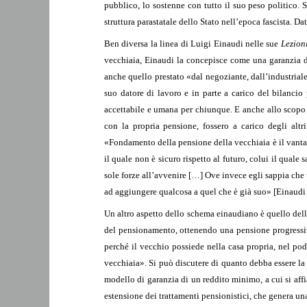
pubblico, lo sostenne con tutto il suo peso politico. 
struttura parastatale dello Stato nell’epoca fascista. D
Ben diversa la linea di Luigi Einaudi nelle sue
Lezioni
vecchiaia, Einaudi la concepisce come una garanzia d
anche quello prestato «dal negoziante, dall’industriale,
suo datore di lavoro e in parte a carico del bilanci
accettabile e umana per chiunque. E anche allo scopo d
con la propria pensione, fossero a carico degli alt
«Fondamento della pensione della vecchiaia è il vantag
il quale non è sicuro rispetto al futuro, colui il quale
sole forze all’avvenire […] Ove invece egli sappia che 
ad aggiungere qualcosa a quel che è già suo» [Einaudi
Un altro aspetto dello schema einaudiano è quello della
del pensionamento, ottenendo una pensione progressiv
perché il vecchio possiede nella casa propria, nel pod
vecchiaia». Si può discutere di quanto debba essere la
modello di garanzia di un reddito minimo, a cui si affi
estensione dei trattamenti pensionistici, che genera un