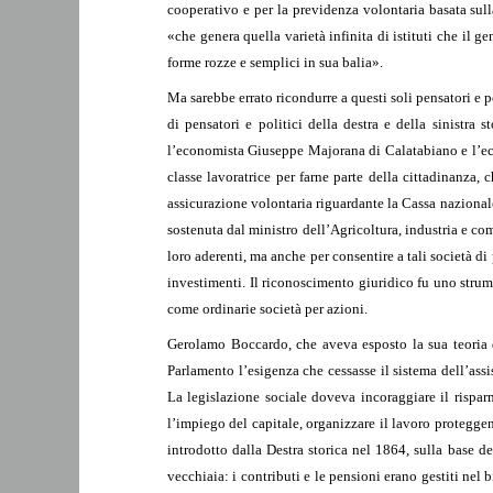
cooperativo e per la previdenza volontaria basata sull
«che genera quella varietà infinita di istituti che il 
forme rozze e semplici in sua balia».
Ma sarebbe errato ricondurre a questi soli pensatori e p
di pensatori e politici della destra e della sinistra 
l’economista Giuseppe Majorana di Calatabiano e l’eco
classe lavoratrice per farne parte della cittadinanza,
assicurazione volontaria riguardante la Cassa nazional
sostenuta dal ministro dell’Agricoltura, industria e co
loro aderenti, ma anche per consentire a tali società di p
investimenti. Il riconoscimento giuridico fu uno strum
come ordinarie società per azioni.
Gerolamo Boccardo, che aveva esposto la sua teoria d
Parlamento l’esigenza che cessasse il sistema dell’assis
La legislazione sociale doveva incoraggiare il rispar
l’impiego del capitale, organizzare il lavoro protegge
introdotto dalla Destra storica nel 1864, sulla base d
vecchiaia: i contributi e le pensioni erano gestiti nel 