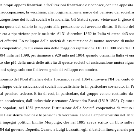
propri apporti finanziari e facilitazioni finanziarie e riconosce, con una apposita 
a disoccupazione, la vecchiaia, che, originariamente, nasce dal pensiero del socialis
utogestione dei fondi sociali e la moralità. Gli Statuti spesso vietavano il gioco d
a quota del salario in rapporto alla prestazione cui avevano diritto. Il fondo de
re era a ripartizione per le malattie. Al 31 dicembre 1862 in Italia vi erano 443 s
effettivi. Lo sviluppo delle società di assicurazione di mutuo soccorso di malatt
o cooperativo, di cui erano una delle maggiori espressioni. Dai 111.000 soci del 
94 mila nel 1898, per rimanere a 920 mila nel 1904, quando oramai in Italia vi erano 
tto che più della metà delle attività di queste società di assicurazione mutua rigua
on si spiega solo con il diverso grado di sviluppo economico.
nomeno del Nord d’Italia e della Toscana, ove nel 1864 si trovava l’84 per cento de
viluppo delle assicurazioni sociali mutualistiche fu in particolare sostenuto, in Pa
al pensiero tedesco. E fra di essi, in particolare, dal gruppo veneto costituito
on accademico, dall’industriale e senatore Alessandro Rossi (1819-1898). Questo t
he popolari, nel 1861 promosse l’istituzione della Società cooperativa di mutuo 
ire l’assistenza medica e le pensioni di vecchiaia. Fedele Lampertico
istituì nel 185
li impegni politici. Emilio Morpurgo, che nel 1895 aveva scritto un libro sulle s
84 dal governo Depretis. Quanto a Luigi Luzzatti, egli si batté in linea generale pe