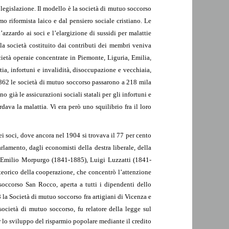
legislazione. Il modello è la società di mutuo soccorso
mo riformista laico e dal pensiero sociale cristiano. Le
’azzardo ai soci e l’elargizione di sussidi per malattie
lla società costituito dai contributi dei membri veniva
ocietà operaie concentrate in Piemonte, Liguria, Emilia,
ia, infortuni e invalidità, disoccupazione e vecchiaia,
1862 le società di mutuo soccorso passarono a 218 mila
già le assicurazioni sociali statali per gli infortuni e
rdava la malattia. Vi era però uno squilibrio fra il loro
i soci, dove ancora nel 1904 si trovava il 77 per cento
rlamento, dagli economisti della destra liberale, della
 da Emilio Morpurgo (1841-1885), Luigi Luzzatti (1841-
eorico della cooperazione, che concentrò l’attenzione
soccorso San Rocco, aperta a tutti i dipendenti dello
8 la Società di mutuo soccorso fra artigiani di Vicenza e
ocietà di mutuo soccorso, fu relatore della legge sul
r lo sviluppo del risparmio popolare mediante il credito