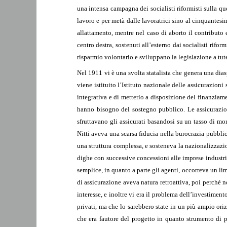
una intensa campagna dei socialisti riformisti sulla que
lavoro e per metà dalle lavoratrici sino al cinquantesim
allattamento, mentre nel caso di aborto il contributo e
centro destra, sostenuti all’esterno dai socialisti rifo
risparmio volontario e sviluppano la legislazione a tute
Nel 1911 vi è una svolta statalista che genera una diasp
viene istituito l’Istituto nazionale delle assicurazion
integrativa e di metterlo a disposizione del finanziame
hanno bisogno del sostegno pubblico. Le assicurazioni
sfruttavano gli assicurati basandosi su un tasso di mo
Nitti aveva una scarsa fiducia nella burocrazia pubblic
una struttura complessa, e sosteneva la nazionalizzazion
dighe con successive concessioni alle imprese industrial
semplice, in quanto a parte gli agenti, occorreva un lim
di assicurazione aveva natura retroattiva, poi perché non
interesse, e inoltre vi era il problema dell’investim
privati, ma che lo sarebbero state in un più ampio ori
che era fautore del progetto in quanto strumento di p