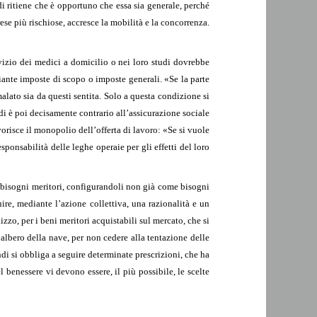
udi ritiene che è opportuno che essa sia generale, perché
rese più rischiose, accresce la mobilità e la concorrenza.
ervizio dei medici a domicilio o nei loro studi dovrebbe
diante imposte di scopo o imposte generali. «Se la parte
alato sia da questi sentita. Solo a questa condizione si
udi è poi decisamente contrario all’assicurazione sociale
avorisce il monopolio dell’offerta di lavoro: «Se si vuole
sponsabilità delle leghe operaie per gli effetti del loro
ei bisogni meritori, configurandoli non già come bisogni
ire, mediante l’azione collettiva, una razionalità e un
zzo, per i beni meritori acquistabili sul mercato, che si
l’albero della nave, per non cedere alla tentazione delle
ndi si obbliga a seguire determinate prescrizioni, che ha
 benessere vi devono essere, il più possibile, le scelte