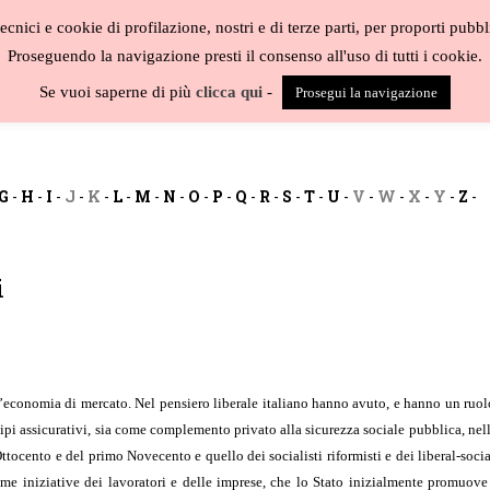
cnici e cookie di profilazione, nostri e di terze parti, per proporti pubbl
Proseguendo la navigazione presti il consenso all'uso di tutti i cookie.
BLOG
CAT
Se vuoi saperne di più
clicca qui
-
Prosegui la navigazione
G
-
H
-
I
-
J
-
K
-
L
-
M
-
N
-
O
-
P
-
Q
-
R
-
S
-
T
-
U
-
V
-
W
-
X
-
Y
-
Z
-
i
conomia di mercato. Nel pensiero liberale italiano hanno avuto, e hanno un ruolo 
cipi assicurativi, sia come complemento privato alla sicurezza sociale pubblica, nel
Ottocento e del primo Novecento e quello dei socialisti riformisti e dei liberal-socia
me iniziative dei lavoratori e delle imprese, che lo Stato inizialmente promuove