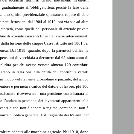
ei socialisti riformisti. Grandi mutamenti, in effetti,
a gradualmente all’obbligatorietà, perché la fase della
osse uno spirito previdenziale spontaneo, capace di dare
per i ferrovieri, dal 1904 al 1910, poi via via ad altre
gatorietà, come quelli del personale di aziende private
fine di aziende esercenti linee tranviarie intercomunali
dalla fusione delle cinque Casse istituite nel 1861 per
neta. Dal 1919, quando, dopo la parentesi bellica, la
 da pensioni di vecchiaia a decorrere dal 65esimo anno di
validità per chi avesse versato almeno 120 contributi
erano in relazione alla entità dei contributi versati
 in modo volutamente grossolano e parziale, del gioco
oratore e per metà a carico del datore di lavoro, più 100
n assicurato riceveva non una pensione commisurata al
 l’andata in pensione, dei lavoratori appartenenti alle
 recenti e che non è ancora a regime, comunque, non è
inanza pubblica generale. E il traguardo dei 65 anni per
icoltura addetti alle macchine agricole. Nel 1910, dopo