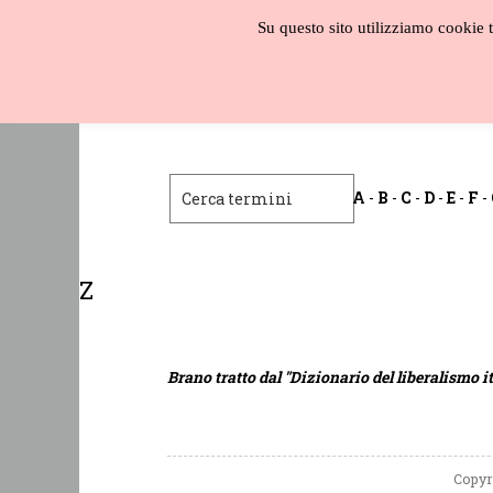
Salta
Su questo sito utilizziamo cookie te
al
contenuto
Biblioteca
liberale
A
-
B
-
C
-
D
-
E
-
F
-
Z
Brano tratto dal "Dizionario del liberalismo it
Copyr