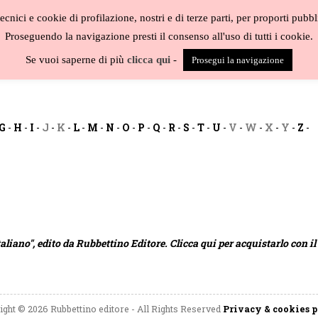
cnici e cookie di profilazione, nostri e di terze parti, per proporti pubbl
Proseguendo la navigazione presti il consenso all'uso di tutti i cookie.
BLOG
CAT
Se vuoi saperne di più
clicca qui
-
Prosegui la navigazione
G
-
H
-
I
-
J
-
K
-
L
-
M
-
N
-
O
-
P
-
Q
-
R
-
S
-
T
-
U
-
V
-
W
-
X
-
Y
-
Z
-
aliano", edito da Rubbettino Editore. Clicca qui per acquistarlo con il
ight © 2026 Rubbettino editore - All Rights Reserved
Privacy & cookies 