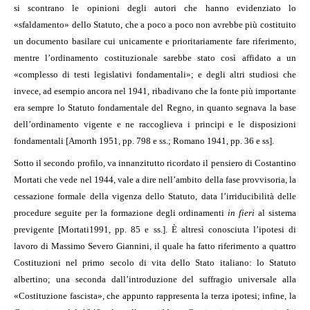
si scontrano le opinioni degli autori che hanno evidenziato lo
«sfaldamento» dello Statuto, che a poco a poco non avrebbe più costituito
un documento basilare cui unicamente e prioritariamente fare riferimento,
mentre l’ordinamento costituzionale sarebbe stato così affidato a un
«complesso di testi legislativi fondamentali»; e degli altri studiosi che
invece, ad esempio ancora nel 1941, ribadivano che la fonte più importante
era sempre lo Statuto fondamentale del Regno, in quanto segnava la base
dell’ordinamento vigente e ne raccoglieva i principi e le disposizioni
fondamentali [Amorth 1951, pp. 798 e ss.; Romano 1941, pp. 36 e ss].
Sotto il secondo profilo, va innanzitutto ricordato il pensiero di Costantino
Mortati che vede nel 1944, vale a dire nell’ambito della fase provvisoria, la
cessazione formale della vigenza dello Statuto, data l’irriducibilità delle
procedure seguite per la formazione degli ordinamenti
in fieri
al sistema
previgente [Mortati1991, pp. 85 e ss.]. È altresì conosciuta l’ipotesi di
lavoro di Massimo Severo Giannini, il quale ha fatto riferimento a quattro
Costituzioni nel primo secolo di vita dello Stato italiano: lo Statuto
albertino; una seconda dall’introduzione del suffragio universale alla
«Costituzione fascista», che appunto rappresenta la terza ipotesi; infine, la