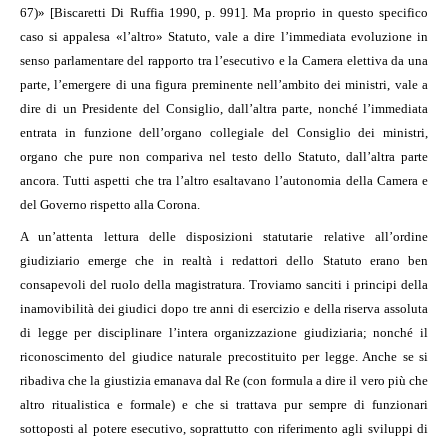
67)» [Biscaretti Di Ruffia 1990, p. 991]. Ma proprio in questo specifico
caso si appalesa «l’altro» Statuto, vale a dire l’immediata evoluzione in
senso parlamentare del rapporto tra l’esecutivo e la Camera elettiva da una
parte, l’emergere di una figura preminente nell’ambito dei ministri, vale a
dire di un Presidente del Consiglio, dall’altra parte, nonché l’immediata
entrata in funzione dell’organo collegiale del Consiglio dei ministri,
organo che pure non compariva nel testo dello Statuto, dall’altra parte
ancora. Tutti aspetti che tra l’altro esaltavano l’autonomia della Camera e
del Governo rispetto alla Corona.
A un’attenta lettura delle disposizioni statutarie relative all’ordine
giudiziario emerge che in realtà i redattori dello Statuto erano ben
consapevoli del ruolo della magistratura. Troviamo sanciti i principi della
inamovibilità dei giudici dopo tre anni di esercizio e della riserva assoluta
di legge per disciplinare l’intera organizzazione giudiziaria; nonché il
riconoscimento del giudice naturale precostituito per legge. Anche se si
ribadiva che la giustizia emanava dal Re (con formula a dire il vero più che
altro ritualistica e formale) e che si trattava pur sempre di funzionari
sottoposti al potere esecutivo, soprattutto con riferimento agli sviluppi di