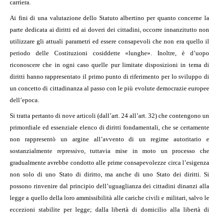
carriera.
Ai fini di una valutazione dello Statuto albertino per quanto concerne la
parte dedicata ai diritti ed ai doveri dei cittadini, occorre innanzitutto non
utilizzare gli attuali parametri ed essere consapevoli che non era quello il
periodo delle Costituzioni cosiddette «lunghe». Inoltre, è d’uopo
riconoscere che in ogni caso quelle pur limitate disposizioni in tema di
diritti hanno rappresentato il primo punto di riferimento per lo sviluppo di
un concetto di cittadinanza al passo con le più evolute democrazie europee
dell’epoca.
Si tratta pertanto di nove articoli (dall’art. 24 all’art. 32) che contengono un
primordiale ed essenziale elenco di diritti fondamentali, che se certamente
non rappresentò un argine all’avvento di un regime autoritario e
sostanzialmente repressivo, tuttavia mise in moto un processo che
gradualmente avrebbe condotto alle prime consapevolezze circa l’esigenza
non solo di uno Stato di diritto, ma anche di uno Stato dei diritti. Si
possono rinvenire dal principio dell’uguaglianza dei cittadini dinanzi alla
legge a quello della loro ammissibilità alle cariche civili e militari, salvo le
eccezioni stabilite per legge; dalla libertà di domicilio alla libertà di