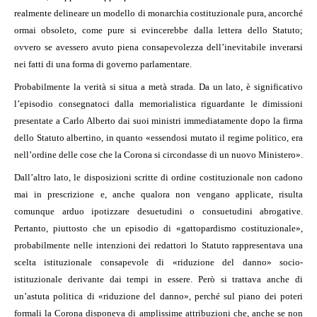
realmente delineare un modello di monarchia costituzionale pura, ancorché
ormai obsoleto, come pure si evincerebbe dalla lettera dello Statuto;
ovvero se avessero avuto piena consapevolezza dell’inevitabile inverarsi
nei fatti di una forma di governo parlamentare.
Probabilmente la verità si situa a metà strada. Da un lato, è significativo
l’episodio consegnatoci dalla memorialistica riguardante le dimissioni
presentate a Carlo Alberto dai suoi ministri immediatamente dopo la firma
dello Statuto albertino, in quanto «essendosi mutato il regime politico, era
nell’ordine delle cose che la Corona si circondasse di un nuovo Ministero».
Dall’altro lato, le disposizioni scritte di ordine costituzionale non cadono
mai in prescrizione e, anche qualora non vengano applicate, risulta
comunque arduo ipotizzare desuetudini o consuetudini abrogative.
Pertanto, piuttosto che un episodio di «gattopardismo costituzionale»,
probabilmente nelle intenzioni dei redattori lo Statuto rappresentava una
scelta istituzionale consapevole di «riduzione del danno» socio-
istituzionale derivante dai tempi in essere. Però si trattava anche di
un’astuta politica di «riduzione del danno», perché sul piano dei poteri
formali la Corona disponeva di amplissime attribuzioni che, anche se non