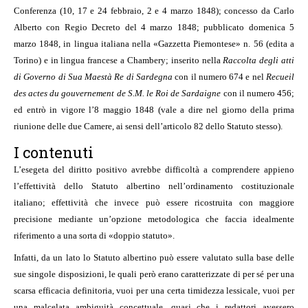
Conferenza (10, 17 e 24 febbraio, 2 e 4 marzo 1848); concesso da Carlo
Alberto con Regio Decreto del 4 marzo 1848; pubblicato domenica 5
marzo 1848, in lingua italiana nella «Gazzetta Piemontese» n. 56 (edita a
Torino) e in lingua francese a Chambery; inserito nella
Raccolta degli atti
di Governo di Sua Maestà Re di Sardegna
con il numero 674 e nel
Recueil
des actes du gouvernement de S.M. le Roi de Sardaigne
con il numero 456;
ed entrò in vigore l’8 maggio 1848 (vale a dire nel giorno della prima
riunione delle due Camere, ai sensi dell’articolo 82 dello Statuto stesso).
I contenuti
L’esegeta del diritto positivo avrebbe difficoltà a comprendere appieno
l’effettività dello Statuto albertino nell’ordinamento costituzionale
italiano; effettività che invece può essere ricostruita con maggiore
precisione mediante un’opzione metodologica che faccia idealmente
riferimento a una sorta di «doppio statuto».
Infatti, da un lato lo Statuto albertino può essere valutato sulla base delle
sue singole disposizioni, le quali però erano caratterizzate di per sé per una
scarsa efficacia definitoria, vuoi per una certa timidezza lessicale, vuoi per
una malcelata ambiguità concettuale, quasi che i redattori avessero