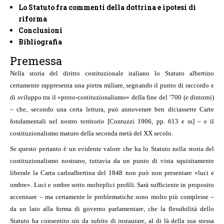
Lo Statuto fra commenti della dottrina e ipotesi di
riforma
Conclusioni
Bibliografia
Premessa
Nella storia del diritto costituzionale italiano lo Statuto albertino
certamente rappresenta una pietra miliare, segnando il punto di raccordo e
di sviluppo tra il «proto-costituzionalismo» della fine del ’700 (e dintorni)
– che, secondo una certa lettura, può annoverare ben diciassette Carte
fondamentali nel nostro territorio [Contuzzi 1906, pp. 613 e ss] – e il
costituzionalismo maturo della seconda metà del XX secolo.
Se questo pertanto è un evidente valore che ha lo Statuto nella storia del
costituzionalismo nostrano, tuttavia da un punto di vista squisitamente
liberale la Carta carloalbertina del 1848 non può non presentare «luci e
ombre». Luci e ombre sotto molteplici profili. Sarà sufficiente in proposito
accennare – ma certamente le problematiche sono molto più complesse –
da un lato alla forma di governo parlamentare, che la flessibilità dello
Statuto ha consentito sin da subito di instaurare, al di là della sua stessa