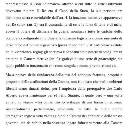
rappresentasse il «sole tolemaico» attorno a cui tutte le altre istituzioni
dovevano ruotare. Il Re era il Capo dello Stato, la sua persona era
dichiarata sacra e inviolabile dall’art. 4, la funzione esecutiva apparteneva
«al Re solo» (art. 5), era il comandante di tutte le forze di terra e di mare,
aveva il potere di dichiarare la guerra, nominava tutte le cariche dello
Stato, era configurato in ordine alla funzione legislativa come una sorta di
terzo ramo del potere legislativo (prevedendo l’art. 7 il particolare istituto
della «sanzione» regia); gli spettava il fondamentale potere di sciogliere in
anticipo la Camera elettiva (art. 9); godeva di una serie di guarentigie, sia
quale pubblico funzionario che come singola persona privata, e così via.
Ma a riprova della fondatezza della tesi del «doppio Statuto», proprio a
proposito delle attribuzioni della Corona, non è un caso che molti ambienti
liberali erano rimasti delusi per l’ampiezza delle prerogative che Carlo
Alberto aveva mantenuto per sé nello Statuto, il quale però – una volta
entrato in vigore – ha consentito lo sviluppo di una forma di governo
sostanzialmente parlamentare, svuotando di fatto le citate ampie
prerogative regie a tutto vantaggio della Camera dei deputati e dello stesso
governo, sin da subito nella sostanza legato fiduciariamente alla Camera