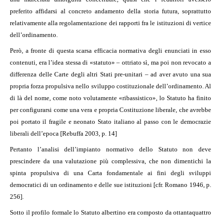
preferito affidarsi al concreto andamento della storia futura, soprattutto
relativamente alla regolamentazione dei rapporti fra le istituzioni di vertice
dell’ordinamento.
Però, a fronte di questa scarsa efficacia normativa degli enunciati in esso
contenuti, era l’idea stessa di «statuto» – ottriato sì, ma poi non revocato a
differenza delle Carte degli altri Stati pre-unitari – ad aver avuto una sua
propria forza propulsiva nello sviluppo costituzionale dell’ordinamento. Al
di là del nome, come noto volutamente «ribassistico», lo Statuto ha finito
per configurarsi come una vera e propria Costituzione liberale, che avrebbe
poi portato il fragile e neonato Stato italiano al passo con le democrazie
liberali dell’epoca [Rebuffa 2003, p. 14]
Pertanto l’analisi dell’impianto normativo dello Statuto non deve
prescindere da una valutazione più complessiva, che non dimentichi la
spinta propulsiva di una Carta fondamentale ai fini degli sviluppi
democratici di un ordinamento e delle sue istituzioni [cfr. Romano 1946, p.
256].
Sotto il profilo formale lo Statuto albertino era composto da ottantaquattro