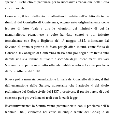
specie di «scheletro di partenza» per la successiva emanazione della Carta
costituzionale.
Come noto, il testo dello Statuto albertino fu redatto nell’ambito di cinque
riunioni del Consiglio di Conferenza, organo nato originariamente come
istituto di fatto (vale a dire le «riunioni dei ministri» di cui la
memorialistica piemontese a volte ha dato conto) e poi istituito
formalmente con Regio Biglietto del 1° maggio 1815, indirizzato dal
Sovrano al primo segretario di Stato per gli affari interni, conte Vidua di
Consano. Il Consiglio di Conferenza stesso ebbe poi negli oltre trenta anni
di vita una sua fortuna fluttuante a seconda degli intendimenti dei vari
Sovrani e comparirà in un atto ufficiale pubblico solo nel citato proclama
di Carlo Alberto del 1848.
Rileva poi la mancata consultazione formale del Consiglio di Stato, ai fini
dell’emanazione dello Statuto, nonostante che l’articolo 4 del titolo
preliminare del Codice civile del 1837 prescrivesse il previo parere di quel
consesso per i provvedimenti reali con forza di legge.
Riassuntivamente: lo Statuto venne preannunciato con il proclama dell’8
febbraio 1848; elaborato nel corso di cinque sedute del Consiglio di