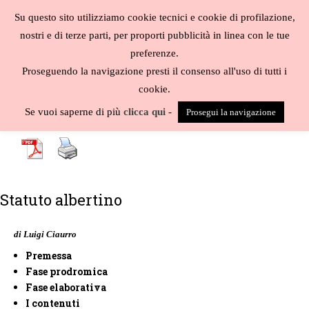
Salta
Su questo sito utilizziamo cookie tecnici e cookie di profilazione,
al
MENU
nostri e di terze parti, per proporti pubblicità in linea con le tue
contenuto
Biblioteca
preferenze.
liberale
Proseguendo la navigazione presti il consenso all'uso di tutti i
cookie.
A
-
B
-
C
-
D
-
E
-
F
-
G
-
H
-
I
-
J
-
K
-
L
-
M
-
N
-
O
-
P
-
Q
-
R
-
S
-
Se vuoi saperne di più
clicca qui
-
Prosegui la navigazione
T
-
U
-
V
-
W
-
X
-
Y
-
Z
-
Statuto albertino
di Luigi Ciaurro
Premessa
Fase prodromica
Fase elaborativa
I contenuti