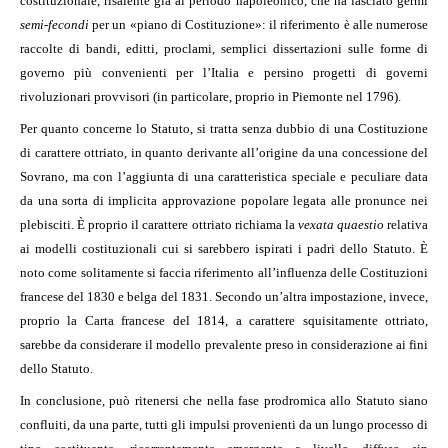
costituzionale, risalente già al periodo napoleonico, che ha lasciato germi
semi-fecondi
per un «piano di Costituzione»: il riferimento è alle numerose
raccolte di bandi, editti, proclami, semplici dissertazioni sulle forme di
governo più convenienti per l’Italia e persino progetti di governi
rivoluzionari provvisori (in particolare, proprio in Piemonte nel 1796).
Per quanto concerne lo Statuto, si tratta senza dubbio di una Costituzione
di carattere ottriato, in quanto derivante all’origine da una concessione del
Sovrano, ma con l’aggiunta di una caratteristica speciale e peculiare data
da una sorta di implicita approvazione popolare legata alle pronunce nei
plebisciti. È proprio il carattere ottriato richiama la
vexata quaestio
relativa
ai modelli costituzionali cui si sarebbero ispirati i padri dello Statuto. È
noto come solitamente si faccia riferimento all’influenza delle Costituzioni
francese del 1830 e belga del 1831. Secondo un’altra impostazione, invece,
proprio la Carta francese del 1814, a carattere squisitamente ottriato,
sarebbe da considerare il modello prevalente preso in considerazione ai fini
dello Statuto.
In conclusione, può ritenersi che nella fase prodromica allo Statuto siano
confluiti, da una parte, tutti gli impulsi provenienti da un lungo processo di