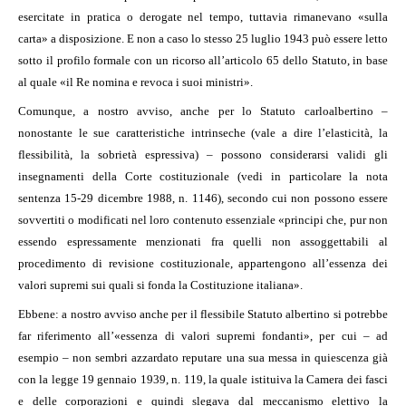
esercitate in pratica o derogate nel tempo, tuttavia rimanevano «sulla
carta» a disposizione. E non a caso lo stesso 25 luglio 1943 può essere letto
sotto il profilo formale con un ricorso all’articolo 65 dello Statuto, in base
al quale «il Re nomina e revoca i suoi ministri».
Comunque, a nostro avviso, anche per lo Statuto carloalbertino –
nonostante le sue caratteristiche intrinseche (vale a dire l’elasticità, la
flessibilità, la sobrietà espressiva) – possono considerarsi validi gli
insegnamenti della Corte costituzionale (vedi in particolare la nota
sentenza 15-29 dicembre 1988, n. 1146), secondo cui non possono essere
sovvertiti o modificati nel loro contenuto essenziale «principi che, pur non
essendo espressamente menzionati fra quelli non assoggettabili al
procedimento di revisione costituzionale, appartengono all’essenza dei
valori supremi sui quali si fonda la Costituzione italiana».
Ebbene: a nostro avviso anche per il flessibile Statuto albertino si potrebbe
far riferimento all’«essenza di valori supremi fondanti», per cui – ad
esempio – non sembri azzardato reputare una sua messa in quiescenza già
con la legge 19 gennaio 1939, n. 119, la quale istituiva la Camera dei fasci
e delle corporazioni e quindi slegava dal meccanismo elettivo la