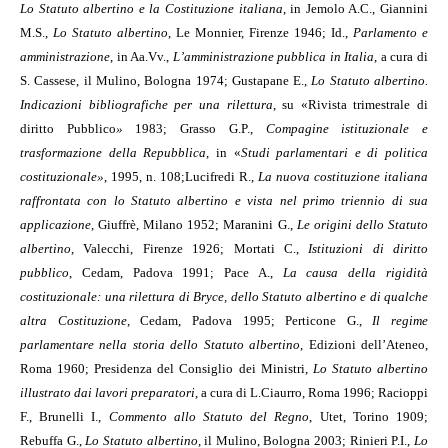
Lo Statuto albertino e la Costituzione italiana
, in Jemolo A.C., Giannini
M.S.,
Lo Statuto albertino
, Le Monnier, Firenze 1946; Id.,
Parlamento e
amministrazione
, in Aa.Vv.,
L’amministrazione pubblica in Italia
, a cura di
S. Cassese, il Mulino, Bologna 1974; Gustapane E.,
Lo Statuto albertino.
Indicazioni bibliografiche per una rilettura
, su «Rivista trimestrale di
diritto Pubblico
»
1983; Grasso G.P.,
Compagine istituzionale e
trasformazione della Repubblica
, in «
Studi parlamentari e di politica
costituzionale»
, 1995, n. 108;
Lucifredi R.,
La nuova costituzione italiana
raffrontata con lo Statuto albertino e vista nel primo triennio di sua
applicazione
, Giuffrè, Milano 1952; Maranini G.,
Le origini dello Statuto
albertino
, Valecchi, Firenze 1926; Mortati C.,
Istituzioni di diritto
pubblico
, Cedam, Padova 1991; Pace A.,
La causa della rigidità
costituzionale: una rilettura di Bryce, dello Statuto albertino e di qualche
altra Costituzione
, Cedam, Padova 1995; Perticone G.,
Il regime
parlamentare nella storia dello Statuto albertino
, Edizioni dell’Ateneo,
Roma 1960; Presidenza del Consiglio dei Ministri,
Lo Statuto albertino
illustrato dai lavori preparatori
, a cura di L.Ciaurro, Roma 1996; Racioppi
F., Brunelli I.,
Commento allo Statuto del Regno
, Utet, Torino 1909;
Rebuffa G.,
Lo Statuto albertino
, il Mulino, Bologna 2003; Rinieri P.I.,
Lo