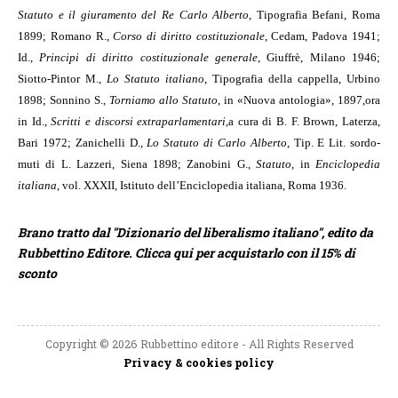
Statuto e il giuramento del Re Carlo Alberto
, Tipografia Befani, Roma
1899; Romano R.,
Corso di diritto costituzionale
, Cedam, Padova 1941;
Id.,
Principi di diritto costituzionale generale
, Giuffrè, Milano 1946;
Siotto-Pintor M.,
Lo Statuto italiano
, Tipografia della cappella, Urbino
1898; Sonnino S.,
Torniamo allo Statuto
, in «Nuova antologia», 1897,
ora
in Id.,
Scritti e discorsi extraparlamentari
,
a cura di B. F. Brown, Laterza,
Bari 1972; Zanichelli D.,
Lo Statuto di Carlo Alberto
, Tip. E Lit. sordo-
muti di L. Lazzeri, Siena 1898; Zanobini G.,
Statuto
, in
Enciclopedia
italiana
, vol. XXXII, Istituto dell’Enciclopedia italiana, Roma 1936.
Brano tratto dal "Dizionario del liberalismo italiano", edito da
Rubbettino Editore. Clicca qui per acquistarlo con il 15% di
sconto
Copyright © 2026 Rubbettino editore - All Rights Reserved
Privacy & cookies policy