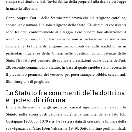
stampa e di riunione; dall’inviolabilità della proprietà alla riserva per legge
in materia tributaria.
Certo, proprio l’art. 1 dello Statuto proclamava che «la religione cattolica,
apostolica e romana è la sola religione dello Stato. Gli altri culti coesistenti
sono tollerati conformemente alle leggi». Però occorre fare attenzione: il
recepito principio del confessionalismo non si tradusse mai in restrizioni
concrete per la libertà di religione nei confronti dei culti acattolici, né in
particolari ingerenze della Chiesa nelle questioni di competenza dello
Stato. Nei fatti poi vennero disapplicate prescrizioni come quelle dell’art.
28, secondo comma, dello Statuto, in base al quale sarebbe stato necessario
il preventivo permesso del vescovo per poter stampare bibbie, catechismi,
libri liturgici e di preghiera.
Lo Statuto fra commenti della dottrina
e ipotesi di riforma
È nota la discussione tra gli specialisti circa il significato che ha avuto lo
Statuto nella storia costituzionale durante la sua vita da una lato [cfr.
Gustapane 1983, pp. 1070 e ss.], e la stessa data di cessazione formale della
sua vigenza, dall’altro [Bon Valsassina 1949]. Sotto il primo profilo, infatti,