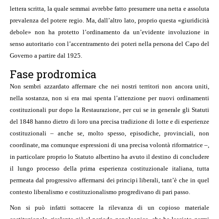
lettera scritta, la quale semmai avrebbe fatto presumere una netta e assoluta
prevalenza del potere regio. Ma, dall’altro lato, proprio questa «giuridicità
debole» non ha protetto l’ordinamento da un’evidente involuzione in
senso autoritario con l’accentramento dei poteri nella persona del Capo del
Governo a partire dal 1925.
Fase prodromica
Non sembri azzardato affermare che nei nostri territori non ancora uniti,
nella sostanza, non si era mai spenta l’attenzione per nuovi ordinamenti
costituzionali pur dopo la Restaurazione, per cui se in generale gli Statuti
del 1848 hanno dietro di loro una precisa tradizione di lotte e di esperienze
costituzionali – anche se, molto spesso, episodiche, provinciali, non
coordinate, ma comunque espressioni di una precisa volontà riformatrice –,
in particolare proprio lo Statuto albertino ha avuto il destino di concludere
il lungo processo della prima esperienza costituzionale italiana, tutta
permeata dal progressivo affermarsi dei principi liberali, tant’è che in quel
contesto liberalismo e costituzionalismo progredivano di pari passo.
Non si può infatti sottacere la rilevanza di un copioso materiale