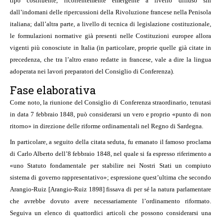
tipo costituente, ricorrentemente emergente a livello diffuso sin
dall’indomani delle ripercussioni della Rivoluzione francese nella Penisola
italiana; dall’altra parte, a livello di tecnica di legislazione costituzionale,
le formulazioni normative già presenti nelle Costituzioni europee allora
vigenti più conosciute in Italia (in particolare, proprie quelle già citate in
precedenza, che tra l’altro erano redatte in francese, vale a dire la lingua
adoperata nei lavori preparatori del Consiglio di Conferenza).
Fase elaborativa
Come noto, la riunione del Consiglio di Conferenza straordinario, tenutasi
in data 7 febbraio 1848, può considerarsi un vero e proprio «punto di non
ritorno» in direzione delle riforme ordinamentali nel Regno di Sardegna.
In particolare, a seguito della citata seduta, fu emanato il famoso proclama
di Carlo Alberto dell’8 febbraio 1848, nel quale si fa espresso riferimento a
«uno Statuto fondamentale per stabilire nei Nostri Stati un compiuto
sistema di governo rappresentativo»; espressione quest’ultima che secondo
Arangio-Ruiz [Arangio-Ruiz 1898] fissava di per sé la natura parlamentare
che avrebbe dovuto avere necessariamente l’ordinamento riformato.
Seguiva un elenco di quattordici articoli che possono considerarsi una