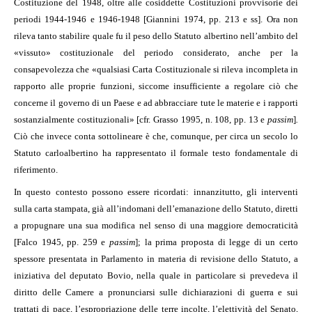
Costituzione del 1948, oltre alle cosiddette Costituzioni provvisorie dei
periodi 1944-1946 e 1946-1948 [Giannini 1974, pp. 213 e ss]. Ora non
rileva tanto stabilire quale fu il peso dello Statuto albertino nell’ambito del
«vissuto» costituzionale del periodo considerato, anche per la
consapevolezza che «qualsiasi Carta Costituzionale si rileva incompleta in
rapporto alle proprie funzioni, siccome insufficiente a regolare ciò che
concerne il governo di un Paese e ad abbracciare tute le materie e i rapporti
sostanzialmente costituzionali» [cfr. Grasso 1995, n. 108, pp. 13 e
passim
]
.
Ciò che invece conta sottolineare è che, comunque, per circa un secolo lo
Statuto carloalbertino ha rappresentato il formale testo fondamentale di
riferimento.
In questo contesto possono essere ricordati: innanzitutto, gli interventi
sulla carta stampata, già all’indomani dell’emanazione dello Statuto, diretti
a propugnare una sua modifica nel senso di una maggiore democraticità
[Falco 1945, pp. 259 e
passim
]; la prima proposta di legge di un certo
spessore presentata in Parlamento in materia di revisione dello Statuto, a
iniziativa del deputato Bovio, nella quale in particolare si prevedeva il
diritto delle Camere a pronunciarsi sulle dichiarazioni di guerra e sui
trattati di pace, l’espropriazione delle terre incolte, l’elettività del Senato,