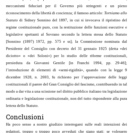
meccanismi fiduciari per il Governo più stringenti e un pieno
riconoscimento della libertà di coscienza; il famoso articolo:
Torniamo allo
Statuto
di Sidney Sonnino del 1897, in cui si invocava il ripristino del
regime costituzionale puro, con la restituzione delle funzioni esecutive e
legislative spettanti al Sovrano secondo la lettera stessa dello Statuto
[Sonnino (1897) 1972, pp. 575 e ss]; la Commissione nominata dal
Presidente del Consiglio con decreto del 31 gennaio 1925 (detta «dei
diciotto» o «dei Soloni») per lo studio delle riforme costituzionali,
presieduta da Giovanni Gentile [in Franchi 1994, pp. 29-46];
l’introduzione di elementi di «semi-rigidità», quando con la legge 9
dicembre 1928, n. 2693, fu richiesto per l’approvazione delle leggi
costituzionali il parere del Gran Consiglio del fascismo, contribuendo in tal
modo a dar vita a una scissione nel diritto pubblico italiano tra legislazione
ordinaria e legislazione costituzionale, non del tutto rispondente alla pura
lettera dello Statuto.
Conclusioni
Ha poco senso a nostro giudizio interrogarsi sulle reali intenzioni dei
redattori, troppo o troppo poco avveduti che siano stati: se volessero