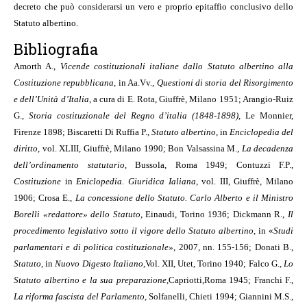
decreto che può considerarsi un vero e proprio epitaffio conclusivo dello
Statuto albertino.
Bibliografia
Amorth A.,
Vicende costituzionali italiane dallo Statuto albertino alla
Costituzione repubblicana
, in Aa.Vv.,
Questioni di storia del Risorgimento
e dell’Unità d’Italia
, a cura di E. Rota, Giuffrè, Milano 1951; Arangio-Ruiz
G.,
Storia costituzionale del Regno d’italia (1848-1898)
, Le Monnier,
Firenze 1898; Biscaretti Di Ruffia P.,
Statuto albertino
, in
Enciclopedia del
diritto
, vol. XLIII, Giuffrè, Milano 1990; Bon Valsassina M.,
La decadenza
dell’ordinamento statutario
, Bussola, Roma 1949; Contuzzi F.P.,
Costituzione
in
Eniclopedia. Giuridica Ialiana
, vol. III, Giuffrè, Milano
1906; Crosa E.,
La concessione dello Statuto. Carlo Alberto e il Ministro
Borelli «redattore» dello Statuto
, Einaudi, Torino 1936; Dickmann R.,
Il
procedimento legislativo sotto il vigore dello Statuto albertino
, in «
Studi
parlamentari e di politica costituzionale»
, 2007, nn. 155-156; Donati B.,
Statuto
, in
Nuovo Digesto Italiano
,
Vol. XII, Utet, Torino 1940; Falco G.,
Lo
Statuto albertino e la sua preparazione
,
Capriotti,
Roma 1945; Franchi F.,
La riforma fascista del Parlamento
, Solfanelli, Chieti 1994; Giannini M.S.,