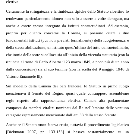
elettiva.
Certamente la stringatezza e la timidezza tipiche dello Statuto albertino lo
rendevano particolarmente idoneo non solo a essere a volte derogato, ma
anche a essere spesso integrato da istituti consuetudinari. Ad esempio,
proprio per quanto concerne la Corona, si possono citare i due
fondamentali istituti (pur non previsti formalmente) della luogotenenza e
della stessa abdicazione; un istituto quest’ultimo del tutto consuetudinario,
che ironia della sorte si colloca sia all’inizio della vicenda statutaria (con la
rinuncia al trono di Carlo Alberto il 23 marzo 1849, a poco più di un anno
dalla concessione) sia al suo termine (con la scelta del 9 maggio 1946 di
Vittorio Emanuele III).
Sul modello della Camera dei pari francese, lo Statuto in primo luogo
menzionava il Senato del Regno, quasi quale contrappeso assembleare
regio rispetto alla rappresentanza elettiva: Camera alta parlamentare
composta da membri vitalizi nominati dal Re nell’ambito delle ventuno
categorie espressamente menzionate dall’art. 33 dello stesso Statuto.
Anche se il Senato «non faceva crisi», tuttavia il procedimento legislativo
[Dickmann 2007, pp. 133-153] si basava sostanzialmente su un