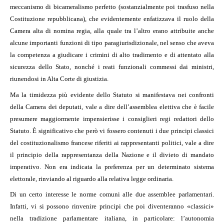
meccanismo di bicameralismo perfetto (sostanzialmente poi trasfuso nella
Costituzione repubblicana), che evidentemente enfatizzava il ruolo della
Camera alta di nomina regia, alla quale tra l’altro erano attribuite anche
alcune importanti funzioni di tipo paragiurisdizionale, nel senso che aveva
la competenza a giudicare i crimini di alto tradimento e di attentato alla
sicurezza dello Stato, nonché i reati funzionali commessi dai ministri,
riunendosi in Alta Corte di giustizia.
Ma la timidezza più evidente dello Statuto si manifestava nei confronti
della Camera dei deputati, vale a dire dell’assemblea elettiva che è facile
presumere maggiormente impensierisse i consiglieri regi redattori dello
Statuto. È significativo che però vi fossero contenuti i due principi classici
del costituzionalismo francese riferiti ai rappresentanti politici, vale a dire
il principio della rappresentanza della Nazione e il divieto di mandato
imperativo. Non era indicata la preferenza per un determinato sistema
elettorale, rinviando al riguardo alla relativa legge ordinaria.
Di un certo interesse le norme comuni alle due assemblee parlamentari.
Infatti, vi si possono rinvenire principi che poi diventeranno «classici»
nella tradizione parlamentare italiana, in particolare: l’autonomia