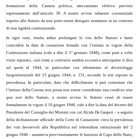
formazione della Camera politica; meccanismo elettivo previsto
espressamente dall’articolo 39. A nostro avviso talmente coessenziale
rispetto allo Statuto da non poter essere derogato nemmeno in un contesto
di non rigidità costituzionale.
In ogni caso, risulta arduo prolungare le vita dello Statuto e farne
coincidere la data di cessazione formale con l’entrata in vigore della
Costituzione italiana (vale a dire il 1° gennaio 1948), come pure a volte
viene reputato; così come
a contrario
sembra eccessivo anticiparne il
dies
ad quem
al 1944, in particolare con riferimento al decretolegge
luogotenenziale del 25 giugno 1944, n. 151, secondo le tesi esposte in
precedenza. In particolare, dato che difficilmente si può contestare che
l’istituto della Corona non possa non essere considerato una
condicio sine
qua non
dello Statuto, a nostro avviso lo Statuto cessò di essere
formalmente in vigore il 10 giugno 1946, vale a dire la data del decreto del
Presidente del Consiglio dei Ministri con cui Alcide De Gasperi – a seguito
della dichiarazione ufficiale della Corte di Cassazione circa la prevalenza
dei voti favorevoli alla Repubblica nel referendum istituzionale del 2
giugno 1946 – assumeva provvisoriamente le funzioni di Capo dello Stato;