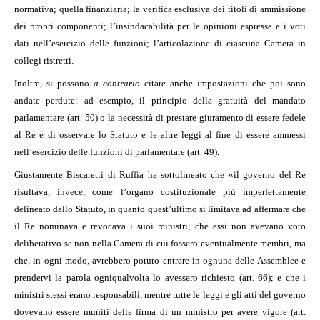
normativa; quella finanziaria; la verifica esclusiva dei titoli di ammissione
dei propri componenti; l’insindacabilità per le opinioni espresse e i voti
dati nell’esercizio delle funzioni; l’articolazione di ciascuna Camera in
collegi ristretti.
Inoltre, si possono
a contrario
citare anche impostazioni che poi sono
andate perdute: ad esempio, il principio della gratuità del mandato
parlamentare (art. 50) o la necessità di prestare giuramento di essere fedele
al Re e di osservare lo Statuto e le altre leggi al fine di essere ammessi
nell’esercizio delle funzioni di parlamentare (art. 49).
Giustamente Biscaretti di Ruffia ha sottolineato che «il governo del Re
risultava, invece, come l’organo costituzionale più imperfettamente
delineato dallo Statuto, in quanto quest’ultimo si limitava ad affermare che
il Re nominava e revocava i suoi ministri; che essi non avevano voto
deliberativo se non nella Camera di cui fossero eventualmente membri, ma
che, in ogni modo, avrebbero potuto entrare in ognuna delle Assemblee e
prendervi la parola ogniqualvolta lo avessero richiesto (art. 66); e che i
ministri stessi erano responsabili, mentre tutte le leggi e gli atti del governo
dovevano essere muniti della firma di un ministro per avere vigore (art.