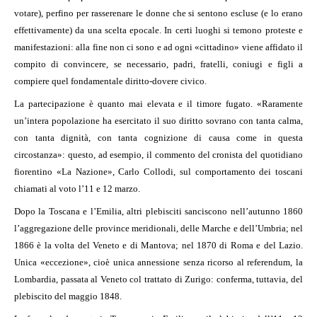
votare), perfino per rasserenare le donne che si sentono escluse (e lo erano
effettivamente) da una scelta epocale. In certi luoghi si temono proteste e
manifestazioni: alla fine non ci sono e ad ogni «cittadino» viene affidato il
compito di convincere, se necessario, padri, fratelli, coniugi e figli a
compiere quel fondamentale diritto-dovere civico.
La partecipazione è quanto mai elevata e il timore fugato. «Raramente
un’intera popolazione ha esercitato il suo diritto sovrano con tanta calma,
con tanta dignità, con tanta cognizione di causa come in questa
circostanza»: questo, ad esempio, il commento del cronista del quotidiano
fiorentino «La Nazione», Carlo Collodi, sul comportamento dei toscani
chiamati al voto l’11 e 12 marzo.
Dopo la Toscana e l’Emilia, altri plebisciti sanciscono nell’autunno 1860
l’aggregazione delle province meridionali, delle Marche e dell’Umbria; nel
1866 è la volta del Veneto e di Mantova; nel 1870 di Roma e del Lazio.
Unica «eccezione», cioè unica annessione senza ricorso al referendum, la
Lombardia, passata al Veneto col trattato di Zurigo: conferma, tuttavia, del
plebiscito del maggio 1848.