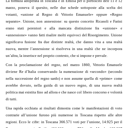
La formula adoperata in Toscana e in Emilia per il plebiscito dell’11 e 12
marzo, poneva il quesito, nelle due schede sottoposte alla scelta dei
votanti, «unione al Regno di Vittorio Emanuele» oppure «Regno
separato». Unione, non annessione: su questo concetto Ricasoli e Farini
erano stati perentori e alla mancata distinzione fra «unione» e
«annessione» vanno fatti risalire molti equivoci del Risorgimento. Unione
significava fusione fra due distinte realtà, che danno vita a una realtà
nuova, mentre l’annessione si risolveva in una realtà che ne incorpora
un’altra, la inserisce nel proprio contesto, che si impone e prevale.
Con la proclamazione del regno, nel marzo 1860, Vittorio Emanuele
diviene Re d’Italia conservando la numerazione di «secondo» (secondo
nella successione del regno sardo) e non assume quella di «primo» come
avrebbe dovuto, nella guida di un nuovo regno, di una nuova realtà
politica mai esistita fino ad allora e che nasce col libero concorso e volontà
di tutti.
Una rapida occhiata ai risultati dimostra come le manifestazioni di voto
contrarie all’unione furono più numerose in Toscana rispetto alle altre
regioni. Ecco le cifre: in Toscana 366.571 voti per l’unione, 14.925 per il