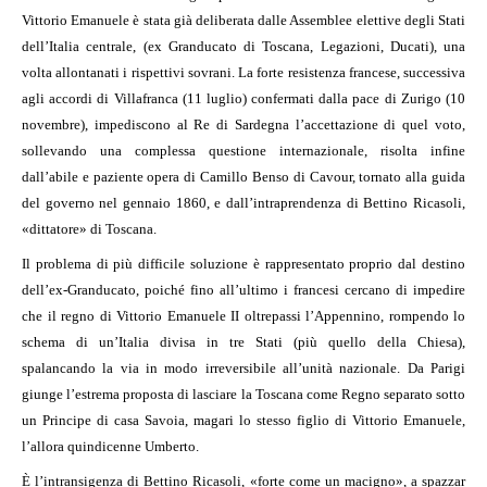
Vittorio Emanuele è stata già deliberata dalle Assemblee elettive degli Stati
dell’Italia centrale, (ex Granducato di Toscana, Legazioni, Ducati), una
volta allontanati i rispettivi sovrani. La forte resistenza francese, successiva
agli accordi di Villafranca (11 luglio) confermati dalla pace di Zurigo (10
novembre), impediscono al Re di Sardegna l’accettazione di quel voto,
sollevando una complessa questione internazionale, risolta infine
dall’abile e paziente opera di Camillo Benso di Cavour, tornato alla guida
del governo nel gennaio 1860, e dall’intraprendenza di Bettino Ricasoli,
«dittatore» di Toscana.
Il problema di più difficile soluzione è rappresentato proprio dal destino
dell’ex-Granducato, poiché fino all’ultimo i francesi cercano di impedire
che il regno di Vittorio Emanuele II oltrepassi l’Appennino, rompendo lo
schema di un’Italia divisa in tre Stati (più quello della Chiesa),
spalancando la via in modo irreversibile all’unità nazionale. Da Parigi
giunge l’estrema proposta di lasciare la Toscana come Regno separato sotto
un Principe di casa Savoia, magari lo stesso figlio di Vittorio Emanuele,
l’allora quindicenne Umberto.
È l’intransigenza di Bettino Ricasoli, «forte come un macigno», a spazzar