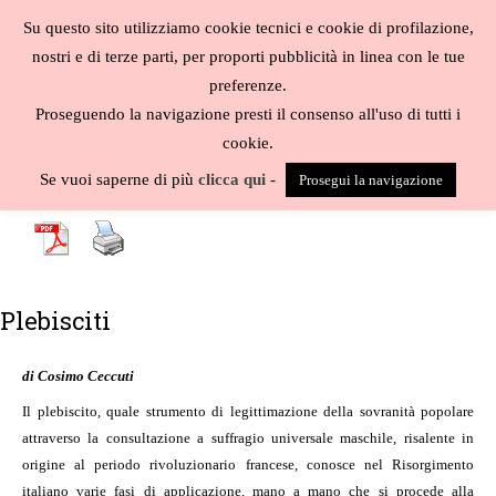
Salta
Su questo sito utilizziamo cookie tecnici e cookie di profilazione,
al
MENU
nostri e di terze parti, per proporti pubblicità in linea con le tue
contenuto
Biblioteca
preferenze.
liberale
Proseguendo la navigazione presti il consenso all'uso di tutti i
cookie.
A
-
B
-
C
-
D
-
E
-
F
-
G
-
H
-
I
-
J
-
K
-
L
-
M
-
N
-
O
-
P
-
Q
-
R
-
S
-
Se vuoi saperne di più
clicca qui
-
Prosegui la navigazione
T
-
U
-
V
-
W
-
X
-
Y
-
Z
-
Plebisciti
di Cosimo Ceccuti
Il plebiscito, quale strumento di legittimazione della sovranità popolare
attraverso la consultazione a suffragio universale maschile, risalente in
origine al periodo rivoluzionario francese, conosce nel Risorgimento
italiano varie fasi di applicazione, mano a mano che si procede alla