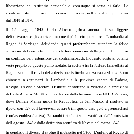
liberazione del territorio nazionale o comunque si tenta di farlo. Le
condizioni storiche risultano ovviamente diverse, nell’arco di tempo che va
dal 1848 al 1870.
Il 12 maggio 1848 Carlo Alberto, prima ancora di sconfiggere
definitivamente gli austriaci, impone il plebiscito per unire la Lombardia al
Regno di Sardegna, deludendo quanti preferirebbero attendere la felice
soluzione del conflitto e temono la trasformazione della guerra federata in
un conflitto per l’estensione dei confini sabaudi. Il quesito posto ai votanti
verte proprio su questo punto nodale: la scelta è fra la fusione immediata al
Regno sardo o il rinvio della decisione istituzionale «a causa vinta». Sono
chiamate a esprimersi la Lombardia e le province venete di Padova,
Rovigo, Treviso e Vicenza. I risultati confortano le velleità e le ambizioni
di Carlo Alberto: 561.002 voti a favore della fusione contro 681. A Venezia,
dove Daniele Manin guida la Repubblica di San Marco, il risultato si
ripete, con 127 voti favorevoli contro 6 (in questo caso però a pronunciarsi
è un’assemblea elettiva). Entrambi i risultati sono vanificati dall’armistizio
dell’agosto 1848 e dalla definitiva sconfitta di Novara nel marzo 1849.
In condizioni diverse si svolge il plebiscito nel 1860. L’unione al Regno di