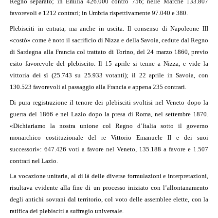
Regno separato; in Emilia 426.000 contro 756; nelle Marche 133.807
favorevoli e 1212 contrari; in Umbria rispettivamente 97.040 e 380.
Plebisciti in entrata, ma anche in uscita. Il consenso di Napoleone III
«costò» come è noto il sacrificio di Nizza e della Savoia, cedute dal Regno
di Sardegna alla Francia col trattato di Torino, del 24 marzo 1860, previo
esito favorevole del plebiscito. Il 15 aprile si tenne a Nizza, e vide la
vittoria dei sì (25.743 su 25.933 votanti); il 22 aprile in Savoia, con
130.523 favorevoli al passaggio alla Francia e appena 235 contrari.
Di pura registrazione il tenore dei plebisciti svoltisi nel Veneto dopo la
guerra del 1866 e nel Lazio dopo la presa di Roma, nel settembre 1870.
«Dichiariamo la nostra unione col Regno d’Italia sotto il governo
monarchico costituzionale del re Vittorio Emanuele II e dei suoi
successori»: 647.426 voti a favore nel Veneto, 135.188 a favore e 1.507
contrari nel Lazio.
La vocazione unitaria, al di là delle diverse formulazioni e interpretazioni,
risultava evidente alla fine di un processo iniziato con l’allontanamento
degli antichi sovrani dal territorio, col voto delle assemblee elette, con la
ratifica dei plebisciti a suffragio universale.