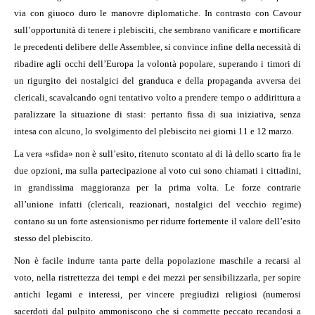
via con giuoco duro le manovre diplomatiche. In contrasto con Cavour
sull’opportunità di tenere i plebisciti, che sembrano vanificare e mortificare
le precedenti delibere delle Assemblee, si convince infine della necessità di
ribadire agli occhi dell’Europa la volontà popolare, superando i timori di
un rigurgito dei nostalgici del granduca e della propaganda avversa dei
clericali, scavalcando ogni tentativo volto a prendere tempo o addirittura a
paralizzare la situazione di stasi: pertanto fissa di sua iniziativa, senza
intesa con alcuno, lo svolgimento del plebiscito nei giorni 11 e 12 marzo.
La vera «sfida» non è sull’esito, ritenuto scontato al di là dello scarto fra le
due opzioni, ma sulla partecipazione al voto cui sono chiamati i cittadini,
in grandissima maggioranza per la prima volta. Le forze contrarie
all’unione infatti (clericali, reazionari, nostalgici del vecchio regime)
contano su un forte astensionismo per ridurre fortemente il valore dell’esito
stesso del plebiscito.
Non è facile indurre tanta parte della popolazione maschile a recarsi al
voto, nella ristrettezza dei tempi e dei mezzi per sensibilizzarla, per sopire
antichi legami e interessi, per vincere pregiudizi religiosi (numerosi
sacerdoti dal pulpito ammoniscono che si commette peccato recandosi a