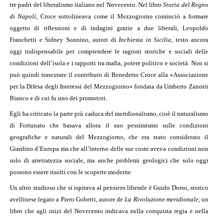
tre padri del liberalismo italiano nel Novecento. Nel libro
Storia del Regno
di Napoli
, Croce sottolineava come il Mezzogiorno cominciò a formare
oggetto di riflessioni e di indagini grazie a due liberali, Leopoldo
Franchetti e Sidney Sonnino, autori di
Inchiesta in Sicilia
, testo ancora
oggi indispensabile per comprendere le ragioni storiche e sociali delle
condizioni dell’isola e i rapporti tra mafia, potere politico e società. Non si
può quindi trascurare il contributo di Benedetto Croce alla «Associazione
per la Difesa degli Interessi del Mezzogiorno» fondata da Umberto Zanotti
Bianco e di cui fu uno dei promotori.
Egli ha criticato la parte più caduca del meridionalismo, cioè il naturalismo
di Fortunato che basava allora il suo pessimismo sulle condizioni
geografiche e naturali del Mezzogiorno, che era stato considerato il
Giardino d’Europa ma che all’interno delle sue coste aveva condizioni non
solo di arretratezza sociale, ma anche problemi geologici che solo oggi
possono essere risolti con le scoperte moderne.
Un altro studioso che si ispirava al pensiero liberale è Guido Dorso, storico
avellinese legato a Piero Gobetti, autore de
La Rivoluzione meridionale
, un
libro che agli inizi del Novecento indicava nella conquista regia e nella