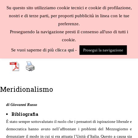
Salta
Su questo sito utilizziamo cookie tecnici e cookie di profilazione,
al
MENU
nostri e di terze parti, per proporti pubblicità in linea con le tue
contenuto
Biblioteca
preferenze.
liberale
Proseguendo la navigazione presti il consenso all'uso di tutti i
cookie.
A
-
B
-
C
-
D
-
E
-
F
-
G
-
H
-
I
-
J
-
K
-
L
-
M
-
N
-
O
-
P
-
Q
-
R
-
S
-
Se vuoi saperne di più
clicca qui
-
Prosegui la navigazione
T
-
U
-
V
-
W
-
X
-
Y
-
Z
-
Meridionalismo
di Giovanni Russo
Bibliografia
È stato sempre sottovalutato il ruolo che i pensatori di ispirazione liberale e
democratica hanno avuto nell’affrontare i problemi del Mezzogiorno e
denunziare il modo in cui si era attuata l’Unità d’Italia. Questo a causa sia