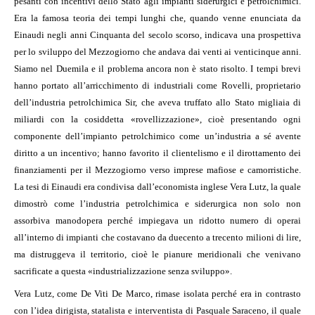
pesanti con incentivi dello Stato agli impianti siderurgici e petrolchimici.
Era la famosa teoria dei tempi lunghi che, quando venne enunciata da
Einaudi negli anni Cinquanta del secolo scorso, indicava una prospettiva
per lo sviluppo del Mezzogiorno che andava dai venti ai venticinque anni.
Siamo nel Duemila e il problema ancora non è stato risolto. I tempi brevi
hanno portato all’arricchimento di industriali come Rovelli, proprietario
dell’industria petrolchimica Sir, che aveva truffato allo Stato migliaia di
miliardi con la cosiddetta «rovellizzazione», cioè presentando ogni
componente dell’impianto petrolchimico come un’industria a sé avente
diritto a un incentivo; hanno favorito il clientelismo e il dirottamento dei
finanziamenti per il Mezzogiorno verso imprese mafiose e camorristiche.
La tesi di Einaudi era condivisa dall’economista inglese Vera Lutz, la quale
dimostrò come l’industria petrolchimica e siderurgica non solo non
assorbiva manodopera perché impiegava un ridotto numero di operai
all’interno di impianti che costavano da duecento a trecento milioni di lire,
ma distruggeva il territorio, cioè le pianure meridionali che venivano
sacrificate a questa «industrializzazione senza sviluppo».
Vera Lutz, come De Viti De Marco, rimase isolata perché era in contrasto
con l’idea dirigista, statalista e interventista di Pasquale Saraceno, il quale