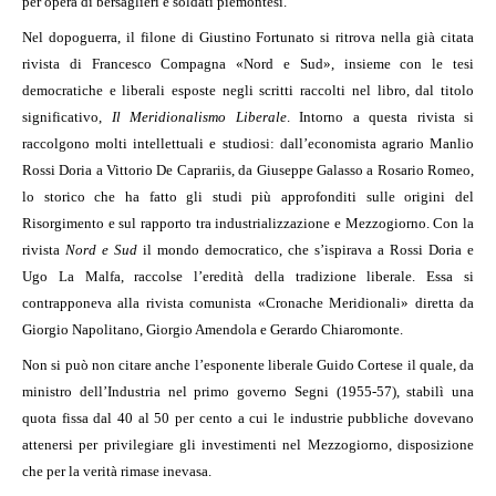
per opera di bersaglieri e soldati piemontesi.
Nel dopoguerra, il filone di Giustino Fortunato si ritrova nella già citata
rivista di Francesco Compagna «Nord e Sud», insieme con le tesi
democratiche e liberali esposte negli scritti raccolti nel libro, dal titolo
significativo,
Il Meridionalismo Liberale
. Intorno a questa rivista si
raccolgono molti intellettuali e studiosi: dall’economista agrario Manlio
Rossi Doria a Vittorio De Caprariis, da Giuseppe Galasso a Rosario Romeo,
lo storico che ha fatto gli studi più approfonditi sulle origini del
Risorgimento e sul rapporto tra industrializzazione e Mezzogiorno. Con la
rivista
Nord e Sud
il mondo democratico, che s’ispirava a Rossi Doria e
Ugo La Malfa, raccolse l’eredità della tradizione liberale. Essa si
contrapponeva alla rivista comunista «Cronache Meridionali» diretta da
Giorgio Napolitano, Giorgio Amendola e Gerardo Chiaromonte.
Non si può non citare anche l’esponente liberale Guido Cortese il quale, da
ministro dell’Industria nel primo governo Segni (1955-57), stabilì una
quota fissa dal 40 al 50 per cento a cui le industrie pubbliche dovevano
attenersi per privilegiare gli investimenti nel Mezzogiorno, disposizione
che per la verità rimase inevasa.