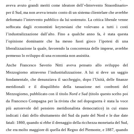
aveva avuto grandi meriti come ideatore dell’«Intervento Straordinario»
per il Sud, ma non aveva tenuto conto di un sistema clientelare che avrebbe
deformato l’intervento pubblico da lui sostenuto. La critica liberale venne
soffocata dagli economisti keynesiani che volevano a tutti i costi
l’industralizzazione dall’alto. Fino a qualche anno fa, è stata questa
l’opinione dominante che ha messo fuori gioco l’ipotesi di una
liberalizzazione la quale, favorendo la concorrenza delle imprese, avrebbe
permesso lo sviluppo di una economia non assistita.
Anche Francesco Saverio Nitti aveva pensato allo sviluppo del
Mezzogiorno attraverso l’industrializzazione. A lui si deve un saggio
fondamentale, che denunziava il saccheggio, dopo l’Unità, delle finanze
meridionali e il disquilibrio della tassazione nei confronti del
Mezzogiorno, pubblicato con il titolo
Nord e Sud
(titolo questo scelto poi
da Francesco Compagna per la rivista che nel dopoguerra è stata la voce
più autorevole del pensiero meridionalista democratico) in cui erano
indicati i dati dello sfruttamento del Sud da parte del Nord e le due date
fatali: 1860, quando si ebbe il drenaggio della ricchezza monetaria del Sud,
che era molto maggiore di quella del Regno del Piemonte, e 1887, quando