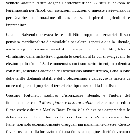
vennero adottate tariffe doganali protezionistiche. A Nitti si devono le
leggi speciali per Napoli con esenzioni, riduzioni d’imposte e agevolazioni
per favorire la formazione di una classe di piccoli agricoltori e
imprenditori.
Gaetano Salvemini trovava le tesi di Nitti troppo conservatrici. Il suo
pensiero meridionalista è assimilabile per alcuni aspetti a quello liberale,
anche se egli era vicino ai socialisti. La sua polemica con Giolitti, definito
«il ministro della malavita», riguarda le condizioni in cui si svolgevano le
elezioni politiche nel Sud e numerosi sono i suoi scritti in cui, in polemica
con Nitti, sostenne l’adozione del federalismo amministrativo, l’abolizione
delle tariffe doganali statali e del protezionismo e caldeggiò la nascita di
un ceto di piccoli proprietari terrieri che liquidassero il latifondismo.
Giustino Fortunato, studioso d’ispirazione liberale, è l’autore del
fondamentale testo
Il Mezzogiorno e lo Stato italiano
che, come ha scritto
il suo erede culturale Manlio Rossi Doria, è la chiave per comprendere le
debolezze dello Stato Unitario. Scriveva Fortunato: «Vi sono ancora due
Italie, non solo economicamente disuguali ma moralmente diverse. Questo
il vero ostacolo alla formazione di una futura compagine, di ciò dovremmo