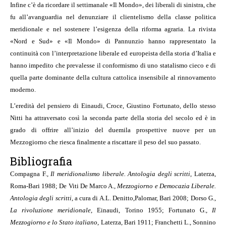
Infine c’è da ricordare il settimanale «Il Mondo», dei liberali di sinistra, che
fu all’avanguardia nel denunziare il clientelismo della classe politica
meridionale e nel sostenere l’esigenza della riforma agraria. La rivista
«Nord e Sud» e «Il Mondo» di Pannunzio hanno rappresentato la
continuità con l’interpretazione liberale ed europeista della storia d’Italia e
hanno impedito che prevalesse il conformismo di uno statalismo cieco e di
quella parte dominante della cultura cattolica insensibile al rinnovamento
moderno.
L’eredità del pensiero di Einaudi, Croce, Giustino Fortunato, dello stesso
Nitti ha attraversato così la seconda parte della storia del secolo ed è in
grado di offrire all’inizio del duemila prospettive nuove per un
Mezzogiorno che riesca finalmente a riscattare il peso del suo passato.
Bibliografia
Compagna F.,
Il meridionalismo liberale. Antologia degli scritti
, Laterza,
Roma-Bari 1988; De Viti De Marco A.,
Mezzogiorno e Democazia Liberale.
Antologia degli scritti
, a cura di A.L. Denitto,
Palomar, Bari 2008; Dorso G.,
La rivoluzione meridionale
, Einaudi, Torino 1955; Fortunato G.,
Il
Mezzogiorno e lo Stato italiano
, Laterza, Bari 1911; Franchetti L., Sonnino