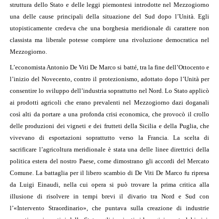
struttura dello Stato e delle leggi piemontesi introdotte nel Mezzogiorno
una delle cause principali della situazione del Sud dopo l’Unità. Egli
utopisticamente credeva che una borghesia meridionale di carattere non
classista ma liberale potesse compiere una rivoluzione democratica nel
Mezzogiorno.
L’economista Antonio De Viti De Marco si batté, tra la fine dell’Ottocento e
l’inizio del Novecento, contro il protezionismo, adottato dopo l’Unità per
consentire lo sviluppo dell’industria soprattutto nel Nord. Lo Stato applicò
ai prodotti agricoli che erano prevalenti nel Mezzogiorno dazi doganali
così alti da portare a una profonda crisi economica, che provocò il crollo
delle produzioni dei vigneti e dei frutteti della Sicilia e della Puglia, che
vivevano di esportazioni soprattutto verso la Francia. La scelta di
sacrificare l’agricoltura meridionale è stata una delle linee direttrici della
politica estera del nostro Paese, come dimostrano gli accordi del Mercato
Comune. La battaglia per il libero scambio di De Viti De Marco fu ripresa
da Luigi Einaudi, nella cui opera si può trovare la prima critica alla
illusione di risolvere in tempi brevi il divario tra Nord e Sud con
l’«Intervento Straordinario», che puntava sulla creazione di industrie