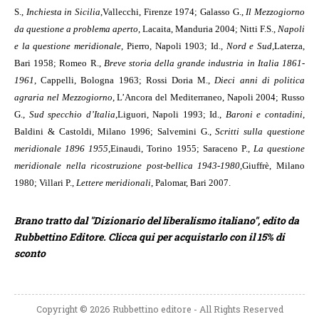
S.,
Inchiesta in Sicilia
,
Vallecchi, Firenze 1974; Galasso G.,
Il Mezzogiorno
da questione a problema aperto
, Lacaita, Manduria 2004; Nitti F.S.,
Napoli
e la questione meridionale
, Pierro, Napoli 1903; Id.,
Nord e Sud
,
Laterza,
Bari 1958; Romeo R.,
Breve storia della grande industria in Italia 1861-
1961
, Cappelli, Bologna 1963; Rossi Doria M.,
Dieci anni di politica
agraria nel Mezzogiorno
, L’Ancora del Mediterraneo, Napoli 2004; Russo
G.,
Sud specchio d’Italia
,
Liguori, Napoli 1993; Id.,
Baroni e contadini
,
Baldini & Castoldi, Milano 1996; Salvemini G.,
Scritti sulla questione
meridionale 1896 1955
,
Einaudi, Torino 1955; Saraceno P.,
La questione
meridionale nella ricostruzione post-bellica 1943-1980
,
Giuffrè, Milano
1980; Villari P.,
Lettere meridionali
, Palomar, Bari 2007.
Brano tratto dal "Dizionario del liberalismo italiano", edito da
Rubbettino Editore. Clicca qui per acquistarlo con il 15% di
sconto
Copyright © 2026 Rubbettino editore - All Rights Reserved