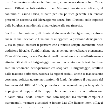
tutti finalmente convincerci». Fortunato, come aveva riconosciuto Croce,
smentì l’illusione folkloristica di un Mezzogiorno ricco e felice, e, al
contrario di Guido Dorso, si batté per una politica generale che tenesse
presenti le necessità del Mezzogiorno senza farsi illusioni sulla capacità
della borghesia meridionale di partecipare alla sua rinascita.
Sia Nitti che Fortunato, di fronte al dramma dell’emigrazione, capirono
anche la sua inevitabile funzione di alleggerire la pressione demografica.
C’era in questi studiosi il pensiero che è rimasto sempre dominante nella
tradizione liberale: l’unità italiana era avvenuta per realizzare pienamente
l’idea di Nazione, ma era l’aspirazione di una minoranza mai effettivamente
attuata. Gli studi sul brigantaggio hanno dimostrato che la tesi che fosse
solo un fenomeno delinquenziale era sbagliata. Il brigantaggio, sfruttato
dalla reazione borbonica, nasceva da ragioni sociali; anche se mancava una
coscienza politica, queste motivazioni di fondo favorirono il perdurare del
fenomeno dal 1860 al 1865, portando a una repressione per la quale fu
impiegato il doppio delle truppe che erano servite alla unificazione
d’Italia; circa 15.000 uomini, non solo briganti ma ritenuti complici o
manutengoli, vennero giustiziati e furono dati alle fiamme interi villaggi