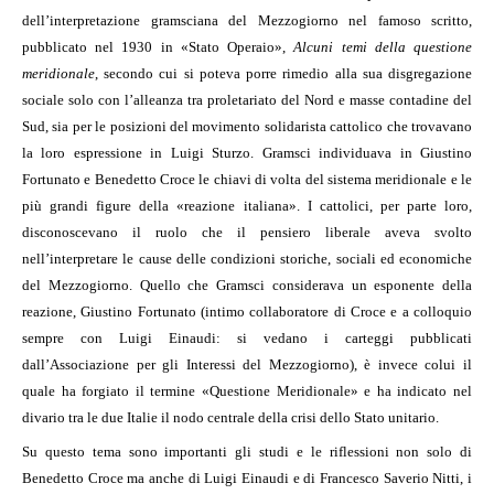
dell’interpretazione gramsciana del Mezzogiorno nel famoso scritto,
pubblicato nel 1930 in «Stato Operaio»,
Alcuni temi della questione
meridionale
, secondo cui si poteva porre rimedio alla sua disgregazione
sociale solo con l’alleanza tra proletariato del Nord e masse contadine del
Sud, sia per le posizioni del movimento solidarista cattolico che trovavano
la loro espressione in Luigi Sturzo. Gramsci individuava in Giustino
Fortunato e Benedetto Croce le chiavi di volta del sistema meridionale e le
più grandi figure della «reazione italiana». I cattolici, per parte loro,
disconoscevano il ruolo che il pensiero liberale aveva svolto
nell’interpretare le cause delle condizioni storiche, sociali ed economiche
del Mezzogiorno. Quello che Gramsci considerava un esponente della
reazione, Giustino Fortunato (intimo collaboratore di Croce e a colloquio
sempre con Luigi Einaudi: si vedano i carteggi pubblicati
dall’Associazione per gli Interessi del Mezzogiorno), è invece colui il
quale ha forgiato il termine «Questione Meridionale» e ha indicato nel
divario tra le due Italie il nodo centrale della crisi dello Stato unitario.
Su questo tema sono importanti gli studi e le riflessioni non solo di
Benedetto Croce ma anche di Luigi Einaudi e di Francesco Saverio Nitti, i