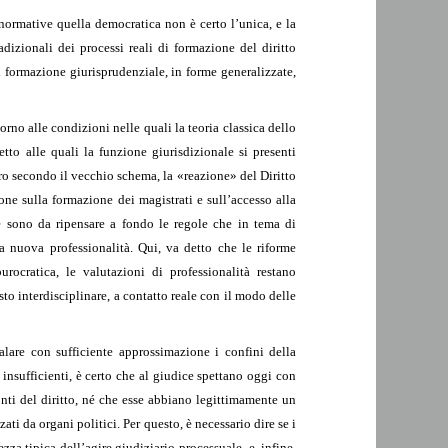
 normative quella democratica non è certo l’unica, e la
adizionali dei processi reali di formazione del diritto
di formazione giurisprudenziale, in forme generalizzate,
orno alle condizioni nelle quali la teoria classica dello
etto alle quali la funzione giurisdizionale si presenti
o secondo il vecchio schema, la «reazione» del Diritto
ne sulla formazione dei magistrati e sull’accesso alla
e sono da ripensare a fondo le regole che in tema di
a nuova professionalità. Qui, va detto che le riforme
rocratica, le valutazioni di professionalità restano
to interdisciplinare, a contatto reale con il modo delle
lare con sufficiente approssimazione i confini della
 insufficienti, è certo che al giudice spettano oggi con
nti del diritto, né che esse abbiano legittimamente un
zati da organi politici. Per questo, è necessario dire se i
za tipica dell’agire giudiziario-processuale, e, infine,