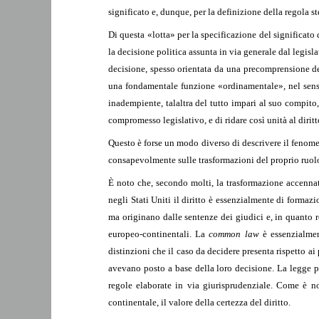
significato e, dunque, per la definizione della regola s
Di questa «lotta» per la specificazione del significato
la decisione politica assunta in via generale dal legislat
decisione, spesso orientata da una precomprensione de
una fondamentale funzione «ordinamentale», nel senso 
inadempiente, talaltra del tutto impari al suo compito, 
compromesso legislativo, e di ridare così unità al diritt
Questo è forse un modo diverso di descrivere il fenomeno
consapevolmente sulle trasformazioni del proprio ruol
È noto che, secondo molti, la trasformazione accennat
negli Stati Uniti il diritto è essenzialmente di formaz
ma originano dalle sentenze dei giudici e, in quanto re
europeo-continentali. La
common law
è essenzialme
distinzioni che il caso da decidere presenta rispetto ai
avevano posto a base della loro decisione. La legge p
regole elaborate in via giurisprudenziale. Come è no
continentale, il valore della certezza del diritto.