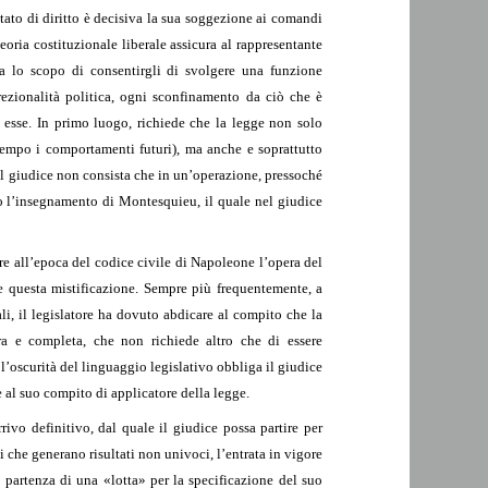
Stato di diritto è decisiva la sua soggezione ai comandi
oria costituzionale liberale assicura al rappresentante
ha lo scopo di consentirgli di svolgere una funzione
rezionalità politica, ogni sconfinamento da ciò che è
 esse. In primo luogo, richiede che la legge non solo
l tempo i comportamenti futuri), ma anche e soprattutto
del giudice non consista che in un’operazione, pressoché
do l’insegnamento di Montesquieu, il quale nel giudice
e all’epoca del codice civile di Napoleone l’opera del
e questa mistificazione. Sempre più frequentemente, a
li, il legislatore ha dovuto abdicare al compito che la
iara e completa, che non richiede altro che di essere
l’oscurità del linguaggio legislativo obbliga il giudice
le al suo compito di applicatore della legge.
rivo definitivo, dal quale il giudice possa partire per
i che generano risultati non univoci, l’entrata in vigore
 partenza di una «lotta» per la specificazione del suo