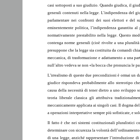
casi sottoposti a suo giudizio. Quando giudica, il giud
generali contenuti nella legge. L’indipendenza del giu
parlamentare nei confronti dei suoi elettori e del 
eminentemente politica, l’indipendenza garantita al 
normativamente prestabilito nella legge. Questo modo
contenga norme generali (cioè rivolte a una pluralità 
presuppone che la legge sia costituita da comandi chiar
meccanica, di trasformazione e adattamento a una part
null’altro vedeva se non «la bocca che pronuncia le pa
L’irrealismo di queste due precondizioni è ormai un d
giudice rispondeva probabilmente allo stereotipo che
causa della necessità di tener dietro a uno sviluppo s
teoria liberale classica gli attribuiva tradizionalm
meccanicamente applicata ai singoli casi. Il dogma dell
a operazioni interpretative sempre più sofisticate, e sol
Il fatto è che nei sistemi costituzionali pluralistici
determinare con sicurezza la volontà dell’ordinamento ne
di una legge, anziché rappresentare l’introduzione di