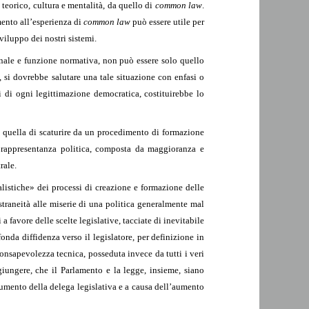
 teorico, cultura e mentalità, da quello di
common law
.
mento all’esperienza di
common law
può essere utile per
viluppo dei nostri sistemi.
ionale e funzione normativa, non può essere solo quello
, si dovrebbe salutare una tale situazione con enfasi o
ri di ogni legittimazione democratica, costituirebbe lo
e: quella di scaturire da un procedimento di formazione
a rappresentanza politica, composta da maggioranza e
rale.
alistiche» dei processi di creazione e formazione delle
estraneità alle miserie di una politica generalmente mal
a favore delle scelte legislative, tacciate di inevitabile
nda diffidenza verso il legislatore, per definizione in
onsapevolezza tecnica, posseduta invece da tutti i veri
aggiungere, che il Parlamento e la legge, insieme, siano
rumento della delega legislativa e a causa dell’aumento