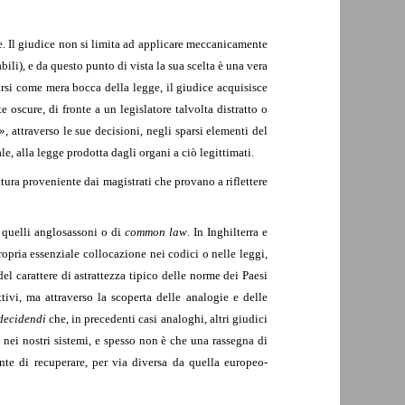
le. Il giudice non si limita ad applicare meccanicamente
abili), e da questo punto di vista la sua scelta è una vera
rsi come mera bocca della legge, il giudice acquisisce
scure, di fronte a un legislatore talvolta distratto o
», attraverso le sue decisioni, negli sparsi elementi del
le, alla legge prodotta dagli organi a ciò legittimati.
atura proveniente dai magistrati che provano a riflettere
 quelli anglosassoni o di
common law
. In Inghilterra e
propria essenziale collocazione nei codici o nelle leggi,
el carattere di astrattezza tipico delle norme dei Paesi
tivi, ma attraverso la scoperta delle analogie e delle
 decidendi
che, in precedenti casi analoghi, altri giudici
a nei nostri sistemi, e spesso non è che una rassegna di
nte di recuperare, per via diversa da quella europeo-