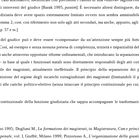
gli interventi del giudice [Barak 1995,
passim
]. È necessario altresì distinguere, da
udiziaria deve avere spazio estremamente limitato ovvero non sembra ammissibile in
comma 2, cost. con riferimento non solo agli atti secondari, ma anche, appunto, agli 
. 57 e ss.].
» del giudice può e deve essere «compensata» da un’attenzione sempre più forte 
a. Così, ad esempio e senza nessuna pretesa di completezza, terzietà e imparzialità del
anche attraverso opportune riforme ordinamentali, che introducano la separazione de
 – in base al quale i funzionari statali sono direttamente responsabili degli atti co
e dei magistrati, attualmente ineffettuale. Il principio della separazione dei p
izione del regime degli incarichi extragiudiziari dei magistrati (limitandoli il pi
ti alle cariche politico-elettive (senza intaccare il principio costituzionale per cui,
 costituzionale della funzione giudiziaria che sappia accompagnare le trasformazio
ano 1995; Dogliani M.,
La formazione dei magistrati
, in
Magistratura
,
Csm e princi
 penale
, vol. I, Giuffrè, Milano 1999; Pizzorusso A.,
L’organizzazione della giustiz