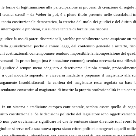
le forme di legittimazione alla partecipazione ai processi di creazione di regole
 tecnici stessi! – da Weber in poi, è a pieno titolo presente nelle descrizioni tr
teoria costituzionale democratica, la crescita del ruolo dei giudici e del diritto 
nterrogativi e problemi, cui si deve tentare di fornire una risposta.
l giudice fa uso di poteri discrezionali, sarebbe probabilmente vano auspicare un rit
della giurisdizione: poche e chiare leggi, dal contenuto generale e astratto, risp
oni costituzionali contemporanee rendono impossibile la ricomposizione del quadr
ersanti. In primo luogo (ma è notazione comune), sembra necessaria una riflessio
el giudice è sempre meno adeguato a descriverne il ruolo attuale, probabilment
 quel modello superato, e viceversa inadatte a preparare il magistrato alla su
rgamente insoddisfacenti: la carriera del magistrato resta regolata su base bu
mbrano consentire al magistrato di inserire la propria professionalità in un contes
 in un sistema a tradizione europeo-continentale, sembra essere quello di segna
ritto costituzionale. Se le decisioni politiche del legislatore sono oggettivamente
ò non può ovviamente significare né che le sentenze siano divenute
tout court
fo
 giudice si serve nella sua nuova opera siano criteri politici, omogenei a quelli utiliz
n caso affermativo, identificare con precisione i canoni di una «nuova» ragionevolez