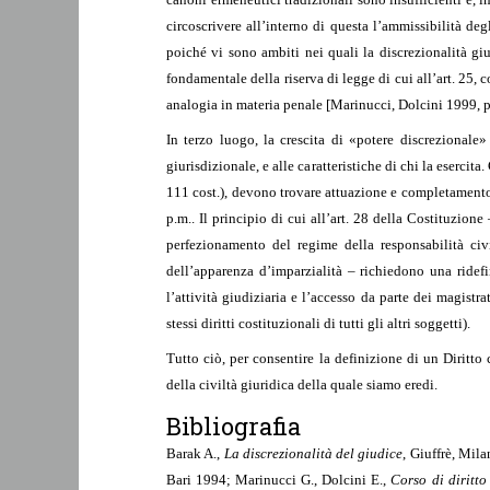
circoscrivere all’interno di questa l’ammissibilità de
poiché vi sono ambiti nei quali la discrezionalità gi
fondamentale della riserva di legge di cui all’art. 25, 
analogia in materia penale [Marinucci, Dolcini 1999, pp
In terzo luogo, la crescita di «potere discrezionale
giurisdizionale, e alle caratteristiche di chi la esercit
111 cost.), devono trovare attuazione e completamento 
p.m.. Il principio di cui all’art. 28 della Costituzione
perfezionamento del regime della responsabilità civil
dell’apparenza d’imparzialità – richiedono una ridefin
l’attività giudiziaria e l’accesso da parte dei magistra
stessi diritti costituzionali di tutti gli altri soggetti).
Tutto ciò, per consentire la definizione di un Diritto
della civiltà giuridica della quale siamo eredi.
Bibliografia
Barak A.,
La discrezionalità del giudice
, Giuffrè, Mil
Bari 1994; Marinucci G., Dolcini E.,
Corso di diritto