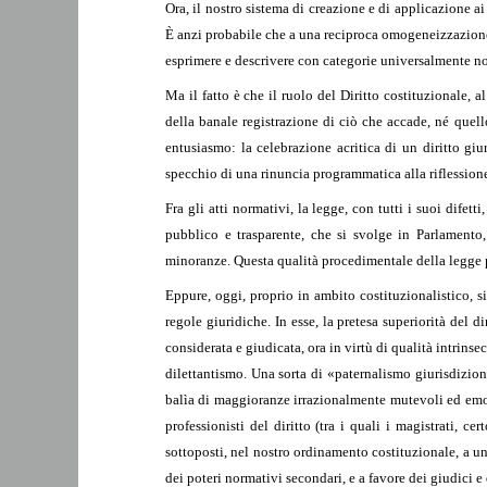
Ora, il nostro sistema di creazione e di applicazione ai
È anzi probabile che a una reciproca omogeneizzazione n
esprimere e descrivere con categorie universalmente note
Ma il fatto è che il ruolo del Diritto costituzionale,
della banale registrazione di ciò che accade, né quell
entusiasmo: la celebrazione acritica di un diritto giu
specchio di una rinuncia programmatica alla riflession
Fra gli atti normativi, la legge, con tutti i suoi dif
pubblico e trasparente, che si svolge in Parlamento
minoranze. Questa qualità procedimentale della legge pu
Eppure, oggi, proprio in ambito costituzionalistico, s
regole giuridiche. In esse, la pretesa superiorità del 
considerata e giudicata, ora in virtù di qualità intrinse
dilettantismo. Una sorta di «paternalismo giurisdizion
balìa di maggioranze irrazionalmente mutevoli ed emoti
professionisti del diritto (tra i quali i magistrati, c
sottoposti, nel nostro ordinamento costituzionale, a u
dei poteri normativi secondari, e a favore dei giudici e