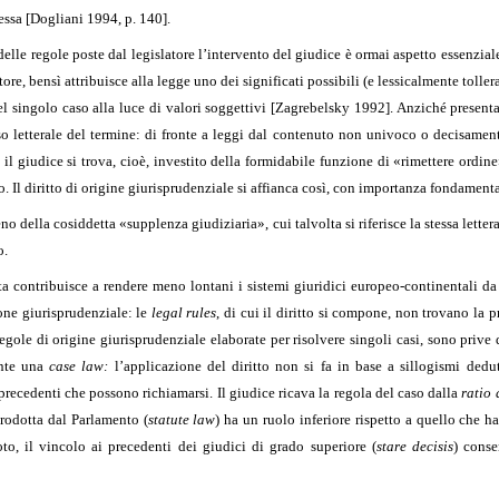
tessa [Dogliani 1994, p. 140].
 delle regole poste dal legislatore l’intervento del giudice è ormai aspetto essenzia
ore, bensì attribuisce alla legge uno dei significati possibili (e lessicalmente toller
l singolo caso alla luce di valori soggettivi [Zagrebelsky 1992]. Anziché presenta
letterale del termine: di fronte a leggi dal contenuto non univoco o decisamente o
il giudice si trova, cioè, investito della formidabile funzione di «rimettere ordine
o. Il diritto di origine giurisprudenziale si affianca così, con importanza fondamenta
 della cosiddetta «supplenza giudiziaria», cui talvolta si riferisce la stessa letter
o.
a contribuisce a rendere meno lontani i sistemi giuridici europeo-continentali da
ione giurisprudenziale: le
legal rules
, di cui il diritto si compone, non trovano la 
gole di origine giurisprudenziale elaborate per risolvere singoli casi, sono prive d
nte una
case law:
l’applicazione del diritto non si fa in base a sillogismi dedut
 precedenti che possono richiamarsi. Il giudice ricava la regola del caso dalla
ratio
rodotta dal Parlamento (
statute law
) ha un ruolo inferiore rispetto a quello che h
to, il vincolo ai precedenti dei giudici di grado superiore (
stare decisis
) conse