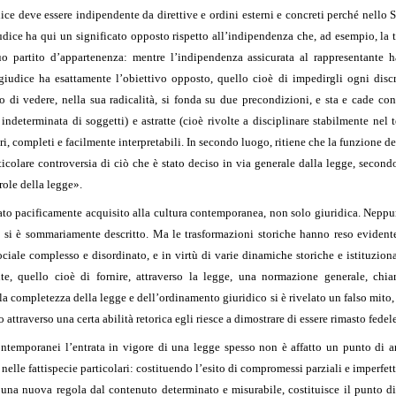
ice deve essere indipendente da direttive e ordini esterni e concreti perché nello 
dice ha qui un significato opposto rispetto all’indipendenza che, ad esempio, la te
suo partito d’appartenenza: mentre l’indipendenza assicurata al rappresentante 
giudice ha esattamente l’obiettivo opposto, quello cioè di impedirgli ogni disc
 di vedere, nella sua radicalità, si fonda su due precondizioni, e sta e cade con
indeterminata di soggetti) e astratte (cioè rivolte a disciplinare stabilmente ne
i, completi e facilmente interpretabili. In secondo luogo, ritiene che la funzione 
icolare controversia di ciò che è stato deciso in via generale dalla legge, secon
role della legge».
ato pacificamente acquisito alla cultura contemporanea, non solo giuridica. Neppur
 si è sommariamente descritto. Ma le trasformazioni storiche hanno reso evident
ociale complesso e disordinato, e in virtù di varie dinamiche storiche e istituziona
ente, quello cioè di fornire, attraverso la legge, una normazione generale, ch
a completezza della legge e dell’ordinamento giuridico si è rivelato un falso mito, 
o attraverso una certa abilità retorica egli riesce a dimostrare di essere rimasto fede
 contemporanei l’entrata in vigore di una legge spesso non è affatto un punto di ar
lle fattispecie particolari: costituendo l’esito di compromessi parziali e imperfett
 una nuova regola dal contenuto determinato e misurabile, costituisce il punto di