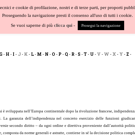
cnici e cookie di profilazione, nostri e di terze parti, per proporti pubbl
Proseguendo la navigazione presti il consenso all'uso di tutti i cookie.
BLOG
CAT
Se vuoi saperne di più
clicca qui
-
Prosegui la navigazione
G
-
H
-
I
-
J
-
K
-
L
-
M
-
N
-
O
-
P
-
Q
-
R
-
S
-
T
-
U
-
V
-
W
-
X
-
Y
-
Z
-
che si è sviluppata nell’Europa continentale dopo la rivoluzione francese, indipenden
i. La garanzia dell’indipendenza nel concreto esercizio delle funzioni giudica
versie secondo diritto – da ogni ordine e direttiva proveniente dall’autorità poli
e, composta da norme generali e astratte, contiene in sé la decisione politica comple