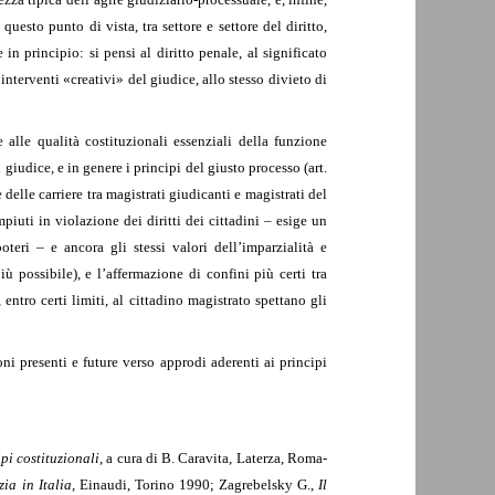
 questo punto di vista, tra settore e settore del diritto,
 principio: si pensi al diritto penale, al significato
interventi «creativi» del giudice, allo stesso divieto di
alle qualità costituzionali essenziali della funzione
 giudice, e in genere i principi del giusto processo (art.
lle carriere tra magistrati giudicanti e magistrati del
mpiuti in violazione dei diritti dei cittadini – esige un
oteri – e ancora gli stessi valori dell’imparzialità e
ù possibile), e l’affermazione di confini più certi tra
 entro certi limiti, al cittadino magistrato spettano gli
ni presenti e future verso approdi aderenti ai principi
pi costituzionali
, a cura di B. Caravita, Laterza, Roma-
ia in Italia
, Einaudi, Torino 1990; Zagrebelsky G.,
Il