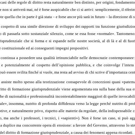
 casi delle regole di diritto resta naturalmente ben distinto, per origini, fondamento
on si arriverà mai, né è forse auspicabile che ci si arrivi: semplicemente, il riferi
 quella che in parte è già stata – e forse ancor più sarà in futuro – la direzione di s
 al cospetto di una simile direzione di sviluppo dei rapporti tra funzione giurisdiz
o di passarla sotto sostanziale silenzio, come se essa fosse «normale». Tantomeno
risprudenziale che si forma e si espande nelle nostre società, al di là e al di fuo
e costituzionale ed ai conseguenti impegni propositivi.
etti, continua a possedere una qualità irrinunciabile nelle democrazie contemporane
, e potenzialmente al cospetto dell’opinione pubblica, e che coinvolge l’inter
ò essere svilita finché si vuole, ma resta ad avviso di chi scrive d’importanza cent
i assiste molto spesso alla teorizzazione consapevole di concezioni quasi «patern
diritto di formazione giurisprudenziale viene argomentata ora sulla base della sua 
che di razionalità e professionalità incontestabilmente maggiori di quelle invocabili 
ale», insomma, nutrito di profonda diffidenza verso la legge perché nutrito di profo
ve, e naturalmente privo, rispetto alle materie da regolare, della indispensabile c
erto, ma anche i professori, i tecnici, i «sapienti»). Non è forse un caso, si può 
na duplice ma concorrente opera di erosione: a favore del Governo, attraverso lo st
 del diritto di formazione giurisprudenziale, a causa dei fenomeni appena ricordati.