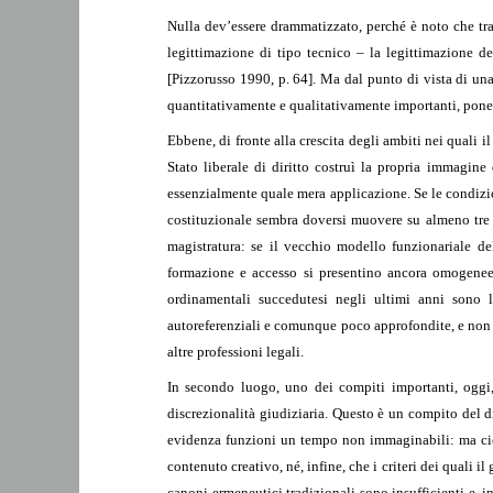
Nulla dev’essere drammatizzato, perché è noto che tra 
legittimazione di tipo tecnico – la legittimazione dei
[Pizzorusso 1990, p. 64]. Ma dal punto di vista di una 
quantitativamente e qualitativamente importanti, pone i
Ebbene, di fronte alla crescita degli ambiti nei quali i
Stato liberale di diritto costruì la propria immagine 
essenzialmente quale mera applicazione. Se le condizi
costituzionale sembra doversi muovere su almeno tre v
magistratura: se il vecchio modello funzionariale d
formazione e accesso si presentino ancora omogenee a
ordinamentali succedutesi negli ultimi anni sono la
autoreferenziali e comunque poco approfondite, e non se
altre professioni legali.
In secondo luogo, uno dei compiti importanti, oggi,
discrezionalità giudiziaria. Questo è un compito del di
evidenza funzioni un tempo non immaginabili: ma ci
contenuto creativo, né, infine, che i criteri dei quali il
canoni ermeneutici tradizionali sono insufficienti e, i