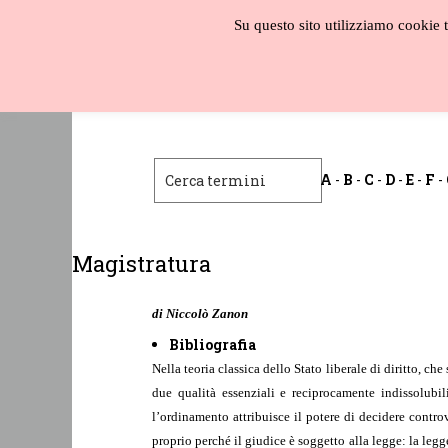
Salta
Su questo sito utilizziamo cookie te
al
contenuto
Biblioteca
liberale
A
-
B
-
C
-
D
-
E
-
F
-
Magistratura
di Niccolò Zanon
Bibliografia
Nella teoria classica dello Stato liberale di diritto, 
due qualità essenziali e reciprocamente indissolubil
l’ordinamento attribuisce il potere di decidere contro
proprio perché il giudice è soggetto alla legge: la legg