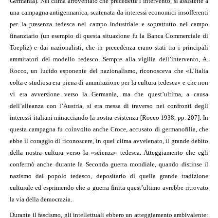
Germania). Nel clima arroventato che precedette l’intervento, si assistette a
una campagna antigermanica, scatenata da interessi economici insofferenti
per la presenza tedesca nel campo industriale e soprattutto nel campo
finanziario (un esempio di questa situazione fu la Banca Commerciale di
Toepliz) e dai nazionalisti, che in precedenza erano stati tra i principali
ammiratori del modello tedesco. Sempre alla vigilia dell’intervento, A.
Rocco, un lucido esponente del nazionalismo, riconosceva che «L’Italia
colta e studiosa era piena di ammirazione per la cultura tedesca» e che non
vi era avversione verso la Germania, ma che quest’ultima, a causa
dell’alleanza con l’Austria, si era messa di traverso nei confronti degli
interessi italiani minacciando la nostra esistenza [Rocco 1938, pp. 207]. In
questa campagna fu coinvolto anche Croce, accusato di germanofilia, che
ebbe il coraggio di riconoscere, in quel clima avvelenato, il grande debito
della nostra cultura verso la «scienza» tedesca. Atteggiamento che egli
confermò anche durante la Seconda guerra mondiale, quando distinse il
nazismo dal popolo tedesco, depositario di quella grande tradizione
culturale ed esprimendo che a guerra finita quest’ultimo avrebbe ritrovato
la via della democrazia.
Durante il fascismo, gli intellettuali ebbero un atteggiamento ambivalente: