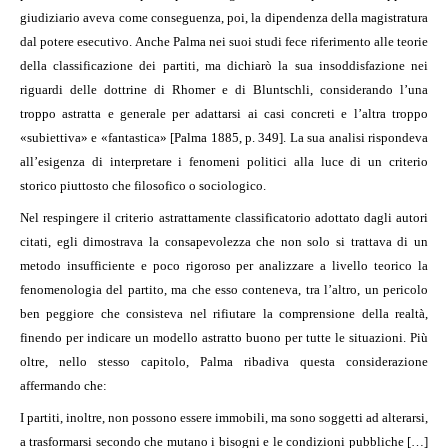
giudiziario aveva come conseguenza, poi, la dipendenza della magistratura
dal potere esecutivo. Anche Palma nei suoi studi fece riferimento alle teorie
della classificazione dei partiti, ma dichiarò la sua insoddisfazione nei
riguardi delle dottrine di Rhomer e di Bluntschli, considerando l’una
troppo astratta e generale per adattarsi ai casi concreti e l’altra troppo
«subiettiva» e «fantastica» [Palma 1885, p. 349]. La sua analisi rispondeva
all’esigenza di interpretare i fenomeni politici alla luce di un criterio
storico piuttosto che filosofico o sociologico.
Nel respingere il criterio astrattamente classificatorio adottato dagli autori
citati, egli dimostrava la consapevolezza che non solo si trattava di un
metodo insufficiente e poco rigoroso per analizzare a livello teorico la
fenomenologia del partito, ma che esso conteneva, tra l’altro, un pericolo
ben peggiore che consisteva nel rifiutare la comprensione della realtà,
finendo per indicare un modello astratto buono per tutte le situazioni. Più
oltre, nello stesso capitolo, Palma ribadiva questa considerazione
affermando che:
I partiti, inoltre, non possono essere immobili, ma sono soggetti ad alterarsi,
a trasformarsi secondo che mutano i bisogni e le condizioni pubbliche […]