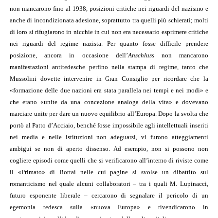
non mancarono fino al 1938, posizioni critiche nei riguardi del nazismo e
anche di incondizionata adesione, soprattutto tra quelli più schierati; molti
di loro si rifugiarono in nicchie in cui non era necessario esprimere critiche
nei riguardi del regime nazista. Per quanto fosse difficile prendere
posizione, ancora in occasione dell’
Anschluss
non mancarono
manifestazioni antitedesche perfino nella stampa di regime, tanto che
Mussolini dovette intervenire in Gran Consiglio per ricordare che la
«formazione delle due nazioni era stata parallela nei tempi e nei modi» e
che erano «unite da una concezione analoga della vita» e dovevano
marciare unite per dare un nuovo equilibrio all’Europa. Dopo la svolta che
portò al Patto d’Acciaio, benché fosse impossibile agli intellettuali inseriti
nei media e nelle istituzioni non adeguarsi, vi furono atteggiamenti
ambigui se non di aperto dissenso. Ad esempio, non si possono non
cogliere episodi come quelli che si verificarono all’interno di riviste come
il «Primato» di Bottai nelle cui pagine si svolse un dibattito sul
romanticismo nel quale alcuni collaboratori – tra i quali M. Lupinacci,
futuro esponente liberale – cercarono di segnalare il pericolo di un
egemonia tedesca sulla «nuova Europa» e rivendicarono in