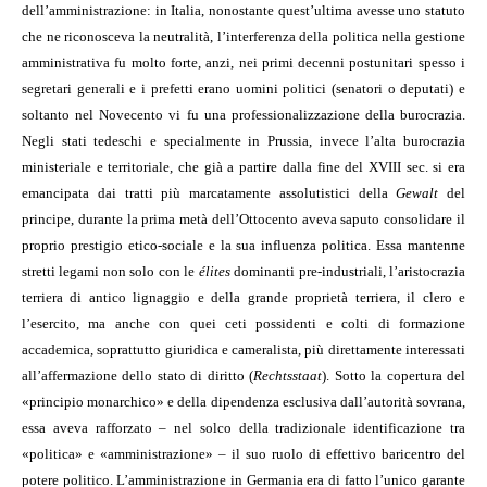
dell’amministrazione: in Italia, nonostante quest’ultima avesse uno statuto
che ne riconosceva la neutralità, l’interferenza della politica nella gestione
amministrativa fu molto forte, anzi, nei primi decenni postunitari spesso i
segretari generali e i prefetti erano uomini politici (senatori o deputati) e
soltanto nel Novecento vi fu una professionalizzazione della burocrazia.
Negli stati tedeschi e specialmente in Prussia, invece l’alta burocrazia
ministeriale e territoriale, che già a partire dalla fine del XVIII sec. si era
emancipata dai tratti più marcatamente assolutistici della
Gewalt
del
principe, durante la prima metà dell’Ottocento aveva saputo consolidare il
proprio prestigio etico-sociale e la sua influenza politica. Essa mantenne
stretti legami non solo con le
élites
dominanti pre-industriali, l’aristocrazia
terriera di antico lignaggio e della grande proprietà terriera, il clero e
l’esercito, ma anche con quei ceti possidenti e colti di formazione
accademica, soprattutto giuridica e cameralista, più direttamente interessati
all’affermazione dello stato di diritto (
Rechtsstaat
). Sotto la copertura del
«principio monarchico» e della dipendenza esclusiva dall’autorità sovrana,
essa aveva rafforzato – nel solco della tradizionale identificazione tra
«politica» e «amministrazione» – il suo ruolo di effettivo baricentro del
potere politico. L’amministrazione in Germania era di fatto l’unico garante