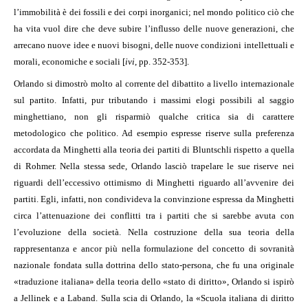
l’immobilità è dei fossili e dei corpi inorganici; nel mondo politico ciò che
ha vita vuol dire che deve subire l’influsso delle nuove generazioni, che
arrecano nuove idee e nuovi bisogni, delle nuove condizioni intellettuali e
morali, economiche e sociali [
ivi
, pp. 352-353].
Orlando si dimostrò molto al corrente del dibattito a livello internazionale
sul partito. Infatti, pur tributando i massimi elogi possibili al saggio
minghettiano, non gli risparmiò qualche critica sia di carattere
metodologico che politico. Ad esempio espresse riserve sulla preferenza
accordata da Minghetti alla teoria dei partiti di Bluntschli rispetto a quella
di Rohmer. Nella stessa sede, Orlando lasciò trapelare le sue riserve nei
riguardi dell’eccessivo ottimismo di Minghetti riguardo all’avvenire dei
partiti. Egli, infatti, non condivideva la convinzione espressa da Minghetti
circa l’attenuazione dei conflitti tra i partiti che si sarebbe avuta con
l’evoluzione della società. Nella costruzione della sua teoria della
rappresentanza e ancor più nella formulazione del concetto di sovranità
nazionale fondata sulla dottrina dello stato-persona, che fu una originale
«traduzione italiana» della teoria dello «stato di diritto», Orlando si ispirò
a Jellinek e a Laband. Sulla scia di Orlando, la «Scuola italiana di diritto