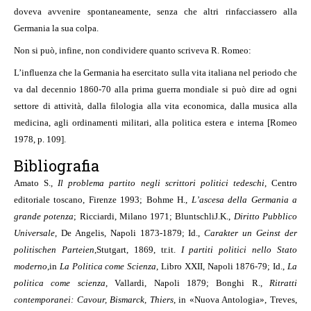
doveva avvenire spontaneamente, senza che altri rinfacciassero alla
Germania la sua colpa.
Non si può, infine, non condividere quanto scriveva R. Romeo:
L’influenza che la Germania ha esercitato sulla vita italiana nel periodo che
va dal decennio 1860-70 alla prima guerra mondiale si può dire ad ogni
settore di attività, dalla filologia alla vita economica, dalla musica alla
medicina, agli ordinamenti militari, alla politica estera e interna [Romeo
1978, p. 109].
Bibliografia
Amato S.,
Il problema partito negli scrittori politici tedeschi
, Centro
editoriale toscano, Firenze 1993; Bohme H.,
L’ascesa della Germania a
grande potenza
; Ricciardi, Milano 1971; Bluntschli
J.K.,
Diritto Pubblico
Universale
, De Angelis, Napoli 1873-1879; Id.,
Carakter un Geinst der
politischen Parteien
,
Stutgart, 1869, tr.it.
I partiti politici nello Stato
moderno
,
in
La Politica come Scienza
, Libro XXII, Napoli 1876-79; Id.,
La
politica come scienza
, Vallardi, Napoli 1879; Bonghi R.,
Ritratti
contemporanei: Cavour, Bismarck, Thiers
, in «Nuova Antologia», Treves,