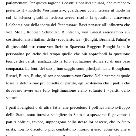
parlamentare. Per questa ragione i costituzionalisti italiani, che avrebbero
preferito il «modello Westminster», guardarono con interesse al modo in
cui la scienza giuridica tedesca aveva risolto la questione attraverso
l’elaborazione della teoria del
Rechtsstaat
. Basti pensare all’influenza che
von Mohl, Rohmer, Schmoller, Bluntschli, von Gneist esercitarono sui
costituzionalisti italiani della «scuola storica» (Bonghi, Brunialti, Palma) e
di giuspubblicisti come von Stein su Spaventa. Ruggero Bonghi fu tra le
personalità politiche del tempo quello che più approfondì la questione
teorica dei partiti, analizzando la loro evoluzione storica su di una base
comparata. Le fonti del suo primo saggio sono principalmente Brougham,
Russel, Buren, Burke, Alison e sopratutto von Gneist. Nella ricerca di quale
fosse la definizione più corretta di partito, egli sosteneva che i partiti che
dovevano avere una loro legittimazione erano soltanto i «partiti dello
stato»:
I partiti religiosi o di altra fatta, che precedono i politici nello sviluppo
dello Stato, sono intesi a sciogliere lo Stato e a spezzarne il governo: i
partiti politici, invece, suppongono collo stesso lor nascere, che lo Stato
esista, non lo discutono più, combattono intorno a esso, come ciò che è