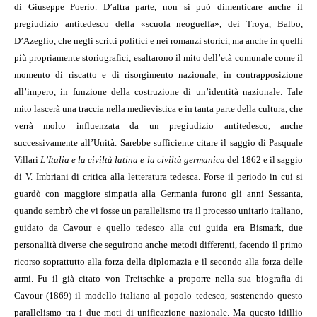
di Giuseppe Poerio. D’altra parte, non si può dimenticare anche il
pregiudizio antitedesco della «scuola neoguelfa», dei Troya, Balbo,
D’Azeglio, che negli scritti politici e nei romanzi storici, ma anche in quelli
più propriamente storiografici, esaltarono il mito dell’età comunale come il
momento di riscatto e di risorgimento nazionale, in contrapposizione
all’impero, in funzione della costruzione di un’identità nazionale. Tale
mito lascerà una traccia nella medievistica e in tanta parte della cultura, che
verrà molto influenzata da un pregiudizio antitedesco, anche
successivamente all’Unità. Sarebbe sufficiente citare il saggio di Pasquale
Villari
L’Italia e la civiltà latina e la civiltà germanica
del 1862 e il saggio
di V. Imbriani di critica alla letteratura tedesca. Forse il periodo in cui si
guardò con maggiore simpatia alla Germania furono gli anni Sessanta,
quando sembrò che vi fosse un parallelismo tra il processo unitario italiano,
guidato da Cavour e quello tedesco alla cui guida era Bismark, due
personalità diverse che seguirono anche metodi differenti, facendo il primo
ricorso soprattutto alla forza della diplomazia e il secondo alla forza delle
armi. Fu il già citato von Treitschke a proporre nella sua biografia di
Cavour (1869) il modello italiano al popolo tedesco, sostenendo questo
parallelismo tra i due moti di unificazione nazionale. Ma questo idillio