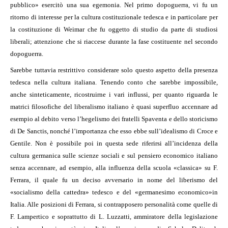
pubblico» esercitò una sua egemonia. Nel primo dopoguerra, vi fu un
ritorno di interesse per la cultura costituzionale tedesca e in particolare per
la costituzione di Weimar che fu oggetto di studio da parte di studiosi
liberali; attenzione che si riaccese durante la fase costituente nel secondo
dopoguerra.
Sarebbe tuttavia restrittivo considerare solo questo aspetto della presenza
tedesca nella cultura italiana. Tenendo conto che sarebbe impossibile,
anche sinteticamente, ricostruirne i vari influssi, per quanto riguarda le
matrici filosofiche del liberalismo italiano è quasi superfluo accennare ad
esempio al debito verso l’hegelismo dei fratelli Spaventa e dello storicismo
di De Sanctis, nonché l’importanza che esso ebbe sull’idealismo di Croce e
Gentile. Non è possibile poi in questa sede riferirsi all’incidenza della
cultura germanica sulle scienze sociali e sul pensiero economico italiano
senza accennare, ad esempio, alla influenza della scuola «classica» su F.
Ferrara, il quale fu un deciso avversario in nome del liberismo del
«socialismo della cattedra» tedesco e del «germanesimo economico»in
Italia. Alle posizioni di Ferrara, si contrapposero personalità come quelle di
F. Lampertico e soprattutto di L. Luzzatti, ammiratore della legislazione