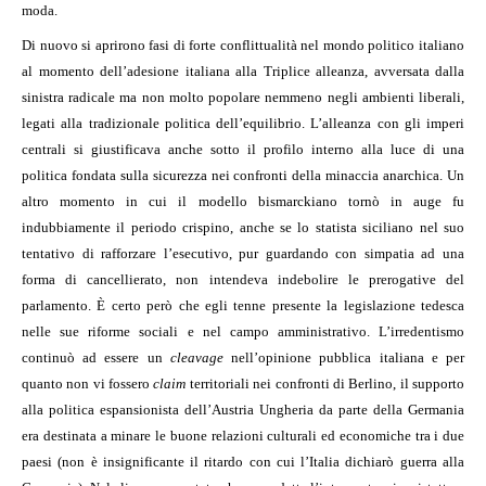
moda.
Di nuovo si aprirono fasi di forte conflittualità nel mondo politico italiano
al momento dell’adesione italiana alla Triplice alleanza, avversata dalla
sinistra radicale ma non molto popolare nemmeno negli ambienti liberali,
legati alla tradizionale politica dell’equilibrio. L’alleanza con gli imperi
centrali si giustificava anche sotto il profilo interno alla luce di una
politica fondata sulla sicurezza nei confronti della minaccia anarchica. Un
altro momento in cui il modello bismarckiano tornò in auge fu
indubbiamente il periodo crispino, anche se lo statista siciliano nel suo
tentativo di rafforzare l’esecutivo, pur guardando con simpatia ad una
forma di cancellierato, non intendeva indebolire le prerogative del
parlamento. È certo però che egli tenne presente la legislazione tedesca
nelle sue riforme sociali e nel campo amministrativo. L’irredentismo
continuò ad essere un
cleavage
nell’opinione pubblica italiana e per
quanto non vi fossero
claim
territoriali nei confronti di Berlino, il supporto
alla politica espansionista dell’Austria Ungheria da parte della Germania
era destinata a minare le buone relazioni culturali ed economiche tra i due
paesi (non è insignificante il ritardo con cui l’Italia dichiarò guerra alla