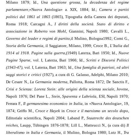
Milano 1879; Id.,
Una questione grossa, la decadenza del regime
parlamentare
,
«Nuova Antologia» a. XIX, 1884; Id.;
Camera e partiti
politici dal 1861 al 1865
(1865), Tipografia della Camera dei deputati,
Roma 1918; Carcagni A.,
I diritti della società. Stato di diritto e
associazione in Roberto von Mohl
, Giannini, Napoli 1980; Cavalli L.,
Governo del leader e regimi di partito
,
il Mulino, Bologna
1992; Corni G.,
Storia della Germania
, il Saggiatore, Milano, 1999; Croce B.,
L’Italia dal
1914 al 1918. Pagine sulla guerra
,
(1949) Laterza, Bari 1950; Id.,
Nuove
Pagine Sparse
, vol. I, Laterza, Bari 1966; Id.,
Scritti e Discorsi Politici
(1943-47),
vol. I, Laterza, Bari 1963; Id.,
Una famiglia di patrioti, ed altri
saggi storici e critici
(1927), a cura di G. Galasso, Adelphi, Milano 2010;
De Cesare N.,
La Germania moderna
, Pallotta, Roma 1872; De Sanctis F.,
Crisi e Scienza: Lorenz Stein: alle origini della scienza sociale
, Jovene,
Napoli 1976; Del Pane L.,
Stein, Spaventa e Labriola
, ESI, Napoli 1970;
Ferrara F.,
Il germanesimo economico in Italia
, in «Nuova Antologia», 19,
1874; Griffo M.,
Croce e Hayek
in
Croce e il marxismo un secolo dopo
,
Editoriale scientifica, Napoli 2004
;
Laband P.,
Staatrecht des deutschen
reiches
, Laupp, Tübingen 1876-1878; Lill L., Matteucci N., (a cura di)
Il
liberalismo in Italia e Germania
, il Mulino, Bologna 1980; Lutz H.,
Tra