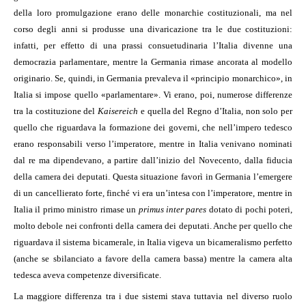
della loro promulgazione erano delle monarchie costituzionali, ma nel
corso degli anni si produsse una divaricazione tra le due costituzioni:
infatti, per effetto di una prassi consuetudinaria l’Italia divenne una
democrazia parlamentare, mentre la Germania rimase ancorata al modello
originario. Se, quindi, in Germania prevaleva il «principio monarchico», in
Italia si impose quello «parlamentare». Vi erano, poi, numerose differenze
tra la costituzione del
Kaisereich
e quella del Regno d’Italia, non solo per
quello che riguardava la formazione dei governi, che nell’impero tedesco
erano responsabili verso l’imperatore, mentre in Italia venivano nominati
dal re ma dipendevano, a partire dall’inizio del Novecento, dalla fiducia
della camera dei deputati. Questa situazione favorì in Germania l’emergere
di un cancellierato forte, finché vi era un’intesa con l’imperatore, mentre in
Italia il primo ministro rimase un
primus inter pares
dotato di pochi poteri,
molto debole nei confronti della camera dei deputati. Anche per quello che
riguardava il sistema bicamerale, in Italia vigeva un bicameralismo perfetto
(anche se sbilanciato a favore della camera bassa) mentre la camera alta
tedesca aveva competenze diversificate.
La maggiore differenza tra i due sistemi stava tuttavia nel diverso ruolo