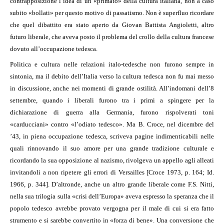
contrapposizione l’idea di un «primato» della cultura italiana, non a caso
subito «bollati» per questo motivo di passatismo. Non è superfluo ricordare
che quel dibattito era stato aperto da Giovan Battista Angioletti, altro
futuro liberale, che aveva posto il problema del crollo della cultura francese
dovuto all’occupazione tedesca.
Politica e cultura nelle relazioni italo-tedesche non furono sempre in
sintonia, ma il debito dell’Italia verso la cultura tedesca non fu mai messo
in discussione, anche nei momenti di grande ostilità. All’indomani dell’8
settembre, quando i liberali furono tra i primi a spingere per la
dichiarazione di guerra alla Germania, furono rispolverati toni
«carducciani» contro «l’odiato tedesco». Ma B. Croce, nel dicembre del
’43, in piena occupazione tedesca, scriveva pagine indimenticabili nelle
quali rinnovando il suo amore per una grande tradizione culturale e
ricordando la sua opposizione al nazismo, rivolgeva un appello agli alleati
invitandoli a non ripetere gli errori di Versailles [Croce 1973, p. 164; Id.
1966, p. 344]. D’altronde, anche un altro grande liberale come F.S. Nitti,
nella sua trilogia sulla «crisi dell’Europa» aveva espresso la speranza che il
popolo tedesco avrebbe provato vergogna per il male di cui si era fatto
strumento e si sarebbe convertito in «forza di bene». Una conversione che