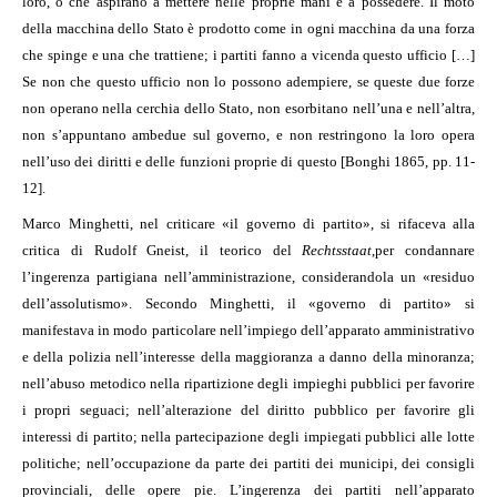
loro, o che aspirano a mettere nelle proprie mani e a possedere. Il moto
della macchina dello Stato è prodotto come in ogni macchina da una forza
che spinge e una che trattiene; i partiti fanno a vicenda questo ufficio […]
Se non che questo ufficio non lo possono adempiere, se queste due forze
non operano nella cerchia dello Stato, non esorbitano nell’una e nell’altra,
non s’appuntano ambedue sul governo, e non restringono la loro opera
nell’uso dei diritti e delle funzioni proprie di questo [Bonghi 1865, pp. 11-
12].
Marco Minghetti, nel criticare «il governo di partito», si rifaceva alla
critica di Rudolf Gneist, il teorico del
Rechtsstaat
,
per condannare
l’ingerenza partigiana nell’amministrazione, considerandola un «residuo
dell’assolutismo». Secondo Minghetti, il «governo di partito» si
manifestava in modo particolare nell’impiego dell’apparato amministrativo
e della polizia nell’interesse della maggioranza a danno della minoranza;
nell’abuso metodico nella ripartizione degli impieghi pubblici per favorire
i propri seguaci; nell’alterazione del diritto pubblico per favorire gli
interessi di partito; nella partecipazione degli impiegati pubblici alle lotte
politiche; nell’occupazione da parte dei partiti dei municipi, dei consigli
provinciali, delle opere pie. L’ingerenza dei partiti nell’apparato