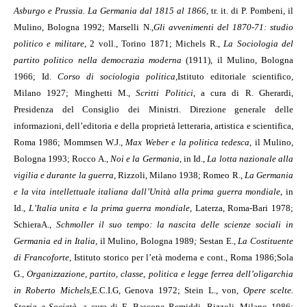
Asburgo e Prussia. La Germania dal 1815 al 1866
, tr. it. di P. Pombeni, il
Mulino, Bologna 1992; Marselli N.,
Gli avvenimenti del 1870-71: studio
politico e militare
, 2 voll., Torino 1871; Michels R.,
La Sociologia del
partito politico nella democrazia moderna
(1911), il Mulino, Bologna
1966; Id.
Corso di sociologia politica
,
Istituto editoriale scientifico,
Milano 1927; Minghetti M.,
Scritti Politici
, a cura di R. Gherardi,
Presidenza del Consiglio dei Ministri. Direzione generale delle
informazioni, dell’editoria e della proprietà letteraria, artistica e scientifica,
Roma 1986; Mommsen W.J.,
Max Weber e la politica tedesca
, il Mulino,
Bologna 1993; Rocco A.,
Noi e la Germania
, in Id.,
La lotta nazionale alla
vigilia e durante la guerra
, Rizzoli, Milano 1938; Romeo R.,
La Germania
e la vita intellettuale italiana dall’Unità alla prima guerra mondiale
, in
Id.,
L’Italia unita e la prima guerra mondiale
, Laterza, Roma-Bari 1978;
Schiera
A.,
Schmoller il suo tempo: la nascita delle scienze sociali in
Germania ed in Italia
, il Mulino, Bologna 1989
;
Sestan E.,
La Costituente
di Francoforte
, Istituto storico per l’età moderna e cont., Roma 1986;
Sola
G.,
Organizzazione, partito, classe, politica e legge ferrea dell’oligarchia
in Roberto Michels
,
E.C.I.G, Genova 1972; Stein L., von,
Opere scelte.
Storia e Società
, a cura di E. Bascone Remiddi, Rizzoli, Milano 1986;