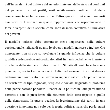
dell’imparzialità del diritto e dei superiori interessi dello stato nei confronti
dei parlamenti e dei partiti, sorti relativamente tardi e privi delle
competenze tecniche necessarie. Tra l’altro, questi ultimi erano composti
essi stessi di funzionari in quanto rappresentanze che rispecchiavano le
forze divergenti della società, come sorta di mero correttivo all’iniziativa
dei governi.
Il modello tedesco ebbe comunque meno importanza nella cultura
costituzionale italiana di quanto lo ebbero i modelli francese e inglese. Ciò
nonostante, non si può sottovalutare la grande influenza che la cultura
giuridica tedesca ebbe sui costituzionalisti italiani specialmente in materia
di scienza dello stato e sull’idea di partito. Si tratta di temi che ebbero una
preminenza, sia in Germania che in Italia, nel momento in cui si doveva
costruire un nuovo stato e si dovevano superare ostacoli che provenivano
da resistenze di tipo regionale, religioso e sociale. Riguardo al problema
della partecipazione popolare, i teorici della politica nei due paesi furono
costretti a dare la precedenza alla sicurezza dello stato rispetto a quello
della democrazia. In questo quadro, la legittimazione dei partiti fu una
questione importante non solo per la teoria politica, ma anche per la prassi