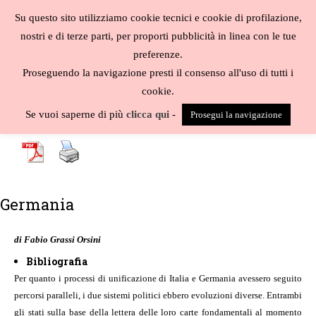
Salta
Su questo sito utilizziamo cookie tecnici e cookie di profilazione,
al
MENU
nostri e di terze parti, per proporti pubblicità in linea con le tue
contenuto
Biblioteca
preferenze.
liberale
Proseguendo la navigazione presti il consenso all'uso di tutti i
cookie.
A
-
B
-
C
-
D
-
E
-
F
-
G
-
H
-
I
-
J
-
K
-
L
-
M
-
N
-
O
-
P
-
Q
-
R
-
S
-
Se vuoi saperne di più
clicca qui
-
Prosegui la navigazione
T
-
U
-
V
-
W
-
X
-
Y
-
Z
-
Germania
di Fabio Grassi Orsini
Bibliografia
Per quanto i processi di unificazione di Italia e Germania avessero seguito
percorsi paralleli, i due sistemi politici ebbero evoluzioni diverse. Entrambi
gli stati sulla base della lettera delle loro carte fondamentali al momento