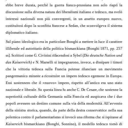
ebbe breve durata, perché la guerra franco-prussiana non solo riaprì la
discussione sulla diversa natura dei liberalismi italiano e tedesco, ma svelò
interessi nazionali non più convergenti, in un assetto europeo nuovo,
costituitosi dopo la sconfitta francese a Sedan, che sconvolgeva il sistema
diplomatico italiano.
Sul piano ideologico era in particolare Bonghi a mettere in luce il carattere
illiberale ed autoritario della politica bismarckiana [Bonghi 1871, pp. 257
ss]. Scrittori come G. Civinini rifacendosi a Sybel (
Die deutsche Nation und
das Kaiserreich)
e N. Marselli si impegnarono, invece, a dissipare i timori
che la vittoria tedesca sulla Francia potesse rilanciare un movimento
pangermanico mirante a ricostruire un impero tedesco egemone in Europa.
Essi sostennero che il «nuovo» impero, rispetto all’antico era uno stato
nazionale e liberale. Su questa linea fu anche C. De Cesare, che sostenne la
superiorità culturale della Germania sulla Francia ed auspicava che i due
popoli avessero un destino comune sulla via della modernità. All’avvento
della sinistra storica, quando, da parte della destra conservatrice nella sua
polemica contro il parlamentarismo si invocò una riforma che si ispirasse al
Kaisereich
bismarckiano (Bonghi, Sonnino), il modello tedesco tornò di