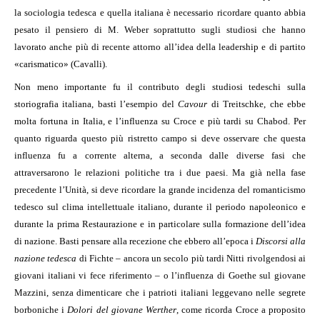
la sociologia tedesca e quella italiana è necessario ricordare quanto abbia
pesato il pensiero di M. Weber soprattutto sugli studiosi che hanno
lavorato anche più di recente attorno all’idea della leadership e di partito
«carismatico» (Cavalli).
Non meno importante fu il contributo degli studiosi tedeschi sulla
storiografia italiana, basti l’esempio del
Cavour
di Treitschke, che ebbe
molta fortuna in Italia, e l’influenza su Croce e più tardi su Chabod. Per
quanto riguarda questo più ristretto campo si deve osservare che questa
influenza fu a corrente alterna, a seconda dalle diverse fasi che
attraversarono le relazioni politiche tra i due paesi. Ma già nella fase
precedente l’Unità, si deve ricordare la grande incidenza del romanticismo
tedesco sul clima intellettuale italiano, durante il periodo napoleonico e
durante la prima Restaurazione e in particolare sulla formazione dell’idea
di nazione. Basti pensare alla recezione che ebbero all’epoca i
Discorsi alla
nazione tedesca
di Fichte – ancora un secolo più tardi Nitti rivolgendosi ai
giovani italiani vi fece riferimento – o l’influenza di Goethe sul giovane
Mazzini, senza dimenticare che i patrioti italiani leggevano nelle segrete
borboniche i
Dolori del giovane Werther
, come ricorda Croce a proposito