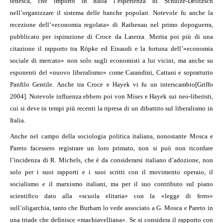
tedesca, che importò in Italia l’esperienza di Schulze-Delitzsch
nell’organizzare il sistema delle banche popolari. Notevole fu anche la
recezione dell’«economia regolata» di Rathenau nel primo dopoguerra,
pubblicato per ispirazione di Croce da Laterza. Merita poi più di una
citazione il rapporto tra Röpke ed Einaudi e la fortuna dell’«economia
sociale di mercato» non solo sugli economisti a lui vicini, ma anche su
esponenti del «nuovo liberalismo» come Carandini, Cattani e soprattutto
Panfilo Gentile. Anche tra Croce e Hayek vi fu un interscambio[Griffo
2004]. Notevole influenza ebbero poi von Mises e Hayek sui neo-liberisti,
cui si deve in tempi più recenti la ripresa di un dibattito sul liberalismo in
Italia.
Anche nel campo della sociologia politica italiana, nonostante Mosca e
Pareto facessero registrare un loro primato, non si può non ricordare
l’incidenza di R. Michels, che è da considerarsi italiano d’adozione, non
solo per i suoi rapporti e i suoi scritti con il movimento operaio, il
socialismo e il marxismo italiani, ma per il suo contributo sul piano
scientifico dato alla «scuola elitaria» con la «legge di ferro»
sull’oligarchia, tanto che Burham lo vede associato a G. Mosca e Pareto in
una triade che definisce «machiavelliana». Se si considera il rapporto con