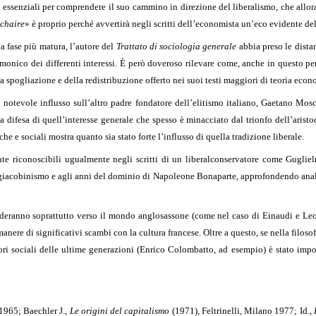
o essenziali per comprendere il suo cammino in direzione del liberalismo, che allora
 chaire
» è proprio perché avvertirà negli scritti dell’economista un’eco evidente del
a fase più matura, l’autore del
Trattato di sociologia generale
abbia preso le dista
onico dei differenti interessi. È però doveroso rilevare come, anche in questo peri
lla spogliazione e della redistribuzione offerto nei suoi testi maggiori di teoria econ
n notevole influsso sull’altro padre fondatore dell’elitismo italiano, Gaetano Mo
difesa di quell’interesse generale che spesso è minacciato dal trionfo dell’aristoc
he e sociali mostra quanto sia stato forte l’influsso di quella tradizione liberale.
nte riconoscibili ugualmente negli scritti di un liberalconservatore come Guglielm
 giacobinismo e agli anni del dominio di Napoleone Bonaparte, approfondendo analis
uarderanno soprattutto verso il mondo anglosassone (come nel caso di Einaudi e Le
anere di significativi scambi con la cultura francese. Oltre a questo, se nella filoso
ori sociali delle ultime generazioni (Enrico Colombatto, ad esempio) è stato impor
 1965; Baechler J.,
Le origini del capitalismo
(1971), Feltrinelli, Milano 1977; Id.,