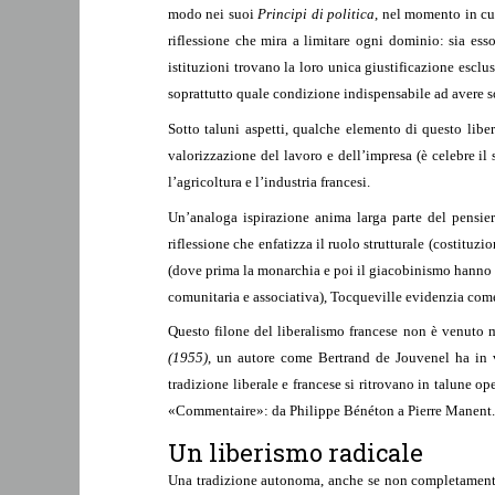
modo nei suoi
Principi di politica
, nel momento in cu
riflessione che mira a limitare ogni dominio: sia ess
istituzioni trovano la loro unica giustificazione esclu
soprattutto quale condizione indispensabile ad avere so
Sotto taluni aspetti, qualche elemento di questo liber
valorizzazione del lavoro e dell’impresa (è celebre il
l’agricoltura e l’industria francesi.
Un’analoga ispirazione anima larga parte del pensie
riflessione che enfatizza il ruolo strutturale (costituzi
(dove prima la monarchia e poi il giacobinismo hanno fat
comunitaria e associativa), Tocqueville evidenzia come la
Questo filone del liberalismo francese non è venuto
(1955)
, un autore come Bertrand de Jouvenel ha in va
tradizione liberale e francese si ritrovano in talune o
«Commentaire»: da Philippe Bénéton a Pierre Manent.
Un liberismo radicale
Una tradizione autonoma, anche se non completamente di