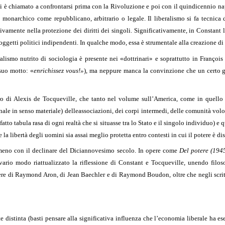
i è chiamato a confrontarsi prima con la Rivoluzione e poi con il quindicennio na
o monarchico come repubblicano, arbitrario o legale. Il liberalismo si fa tecnica 
sivamente nella protezione dei diritti dei singoli. Significativamente, in Constant 
ggetti politici indipendenti. In qualche modo, essa è strumentale alla creazione di u
alismo nutrito di sociologia è presente nei «dottrinari» e soprattutto in François
 suo motto: «
enrichissez vous!»
), ma neppure manca la convinzione che un certo g
ro di Alexis de Tocqueville, che tanto nel volume sull’America, come in quello 
onale in senso materiale) delle
associazioni
,
dei corpi intermedi, delle comunità vol
to tabula rasa di ogni realtà che si situasse tra lo Stato e il singolo individuo) e 
 libertà degli uomini sia assai meglio protetta entro contesti in cui il potere è disp
 meno con il declinare del Diciannovesimo secolo. In opere come
Del potere (1945
rio modo riattualizzato la riflessione di Constant e Tocqueville, unendo filosof
pere di Raymond Aron, di Jean Baechler e di Raymond Boudon, oltre che negli scritti
stinta (basti pensare alla significativa influenza che l’economia liberale ha ese