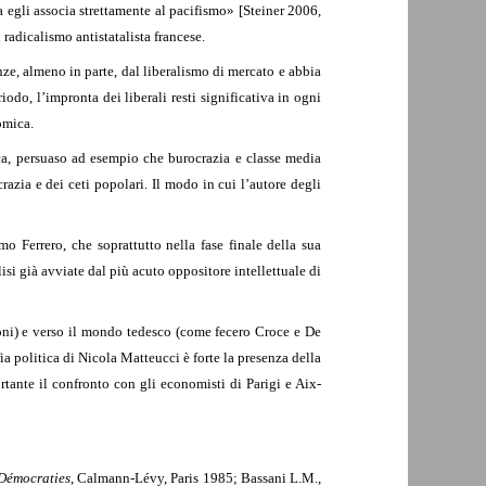
 egli associa strettamente al pacifismo» [Steiner 2006,
 radicalismo antistatalista francese.
nze, almeno in parte, dal liberalismo di mercato e abbia
odo, l’impronta dei liberali resti significativa in ogni
omica.
sca, persuaso ad esempio che burocrazia e classe media
razia e dei ceti popolari. Il modo in cui l’autore degli
o Ferrero, che soprattutto nella fase finale della sua
i già avviate dal più acuto oppositore intellettuale di
oni) e verso il mondo tedesco (come fecero Croce e De
fia politica di Nicola Matteucci è forte la presenza della
tante il confronto con gli economisti di Parigi e Aix-
Démocraties
, Calmann-Lévy, Paris 1985; Bassani L.M.,