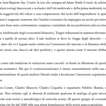
 a Jean-Baptiste Say. Contro la tesi che assegna ad Adam Smith il ruolo di solit
aluni teologi francescani e scolastici dell’età medievale e della prima modernità, tra
lla soggettività del valore e una comprensione del ruolo dell’imprenditore le qu
on è esagerato sostenere che l’analisi economica ha impiegato un secolo per ritrov
nuto fosse stato correttamente compreso e assimilato da una professione più accort
o intellettuale degli economisti britannici, Turgot influenzerà in maniera rilevant
a quello di nessun altro. A tale studioso si deve la «legge degli sbocchi» – 
 dato che vi è legame molto stretto tra l’estensione del mercato e la dinamica dell
ante stesso uno sbocco ad altri prodotti», e questo attesta come il mercato debba
tro tale tradizione le istituzioni siano cruciali: in fondo la riflessione di quest
ma normativo. Ma qui il «costituzionalismo» è inteso essenzialmente nella sua e
tistatalismo di questi studiosi liberali tende a focalizzare l’attenzione soprattutto 
ne.
s Comte, Charles Dunoyer, Charles Coquelin e soprattutto Frédéric Bastiat, 
te. Non soltanto egli si sforzerà di realizzare qualcosa di analogo al gran mov
nche testi teorici e metodologici di notevole acume. Di questo gruppo di economis
belga che fin dal 1849 offre una prima formulazione della teoria anarcocapitalista.