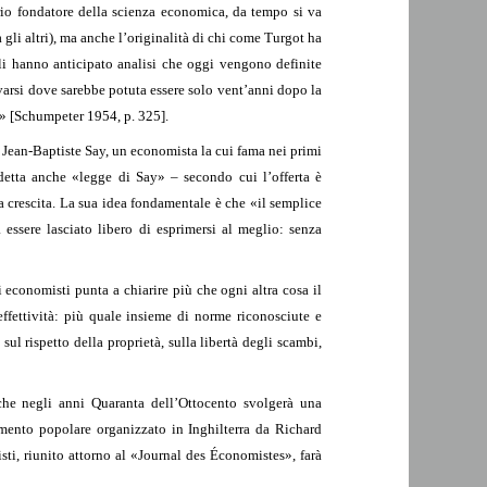
ario fondatore della scienza economica, da tempo si va
 gli altri), ma anche l’originalità di chi come Turgot ha
ali hanno anticipato analisi che oggi vengono definite
arsi dove sarebbe potuta essere solo vent’anni dopo la
a» [Schumpeter 1954, p. 325].
e Jean-Baptiste Say, un economista la cui fama nei primi
detta anche «legge di Say» – secondo cui l’offerta è
a crescita. La sua idea fondamentale è che «il semplice
 essere lasciato libero di esprimersi al meglio: senza
i economisti punta a chiarire più che ogni altra cosa il
ffettività: più quale insieme di norme riconosciute e
sul rispetto della proprietà, sulla libertà degli scambi,
che negli anni Quaranta dell’Ottocento svolgerà una
imento popolare organizzato in Inghilterra da Richard
ti, riunito attorno al «Journal des Économistes», farà