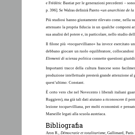
e Frédéric Bastiat per le generazioni precedenti – son
p. 396]. Se Walras definirà Pareto «
un anarchiste de la
Più studiosi hanno giustamente rilevato come, nella su
attenuato la propria fiducia in un qualche comporsi arm
sua analisi del potere e, in particolare, nello studio de
Il filone più «tocquevilliano» ha invece esercitato u
debbano giocare un ruolo equilibratore, collocandosi a 
Elementi di scienza politica
connette questioni giuridic
Importanti tracce della cultura francese sono facilme
produzione intellettuale presterà grande attenzione al
quest’ultimo: Constant.
È certo vero che nel Novecento i liberali italiani g
Ruggiero), ma già tali dati aiutano a riconoscere il perm
lezione tocquevilliana, per molti economisti e pensat
Marseille legati alla scuola austriaca.
Bibliografia
Aron R.,
Démocratie et totalitarisme
, Gallimard, Paris