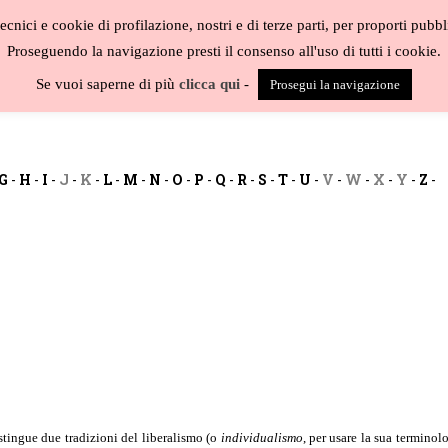
cnici e cookie di profilazione, nostri e di terze parti, per proporti pubbl
Proseguendo la navigazione presti il consenso all'uso di tutti i cookie.
BLOG
CAT
Se vuoi saperne di più
clicca qui
-
Prosegui la navigazione
G
-
H
-
I
-
J
-
K
-
L
-
M
-
N
-
O
-
P
-
Q
-
R
-
S
-
T
-
U
-
V
-
W
-
X
-
Y
-
Z
-
stingue due tradizioni del liberalismo (o
individualismo
, per usare la sua terminolo