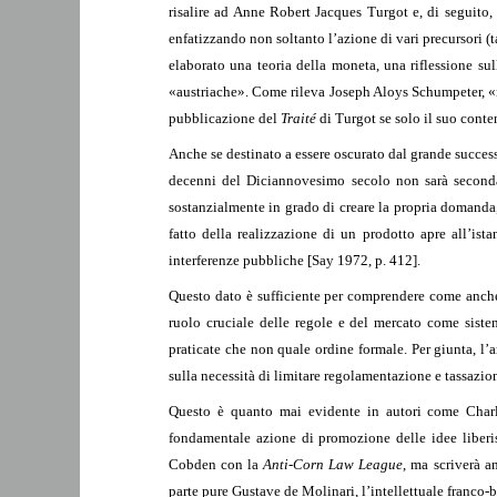
risalire ad Anne Robert Jacques Turgot e, di seguito,
enfatizzando non soltanto l’azione di vari precursori (t
elaborato una teoria della moneta, una riflessione su
«austriache». Come rileva Joseph Aloys Schumpeter, «n
pubblicazione del
Traité
di Turgot se solo il suo conte
Anche se destinato a essere oscurato dal grande success
decenni del Diciannovesimo secolo non sarà seconda 
sostanzialmente in grado di creare la propria domanda,
fatto della realizzazione di un prodotto apre all’ist
interferenze pubbliche [Say 1972, p. 412].
Questo dato è sufficiente per comprendere come anche en
ruolo cruciale delle regole e del mercato come siste
praticate che non quale ordine formale. Per giunta, l’an
sulla necessità di limitare regolamentazione e tassazio
Questo è quanto mai evidente in autori come Charle
fondamentale azione di promozione delle idee liberis
Cobden con la
Anti-Corn Law League
, ma scriverà a
parte pure Gustave de Molinari, l’intellettuale franco-