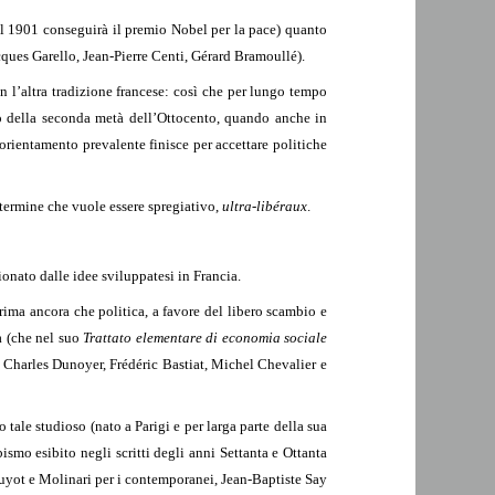
nel 1901 conseguirà il premio Nobel per la pace) quanto
ques Garello, Jean-Pierre Centi, Gérard Bramoullé).
n l’altra tradizione francese: così che per lungo tempo
so della seconda metà dell’Ottocento, quando anche in
rientamento prevalente finisce per accettare politiche
n termine che vuole essere spregiativo,
ultra-libéraux
.
ionato dalle idee sviluppatesi in Francia.
ma ancora che politica, a favore del libero scambio e
a (che nel suo
Trattato elementare di economia sociale
i Charles Dunoyer, Frédéric Bastiat, Michel Chevalier e
 tale studioso (nato a Parigi e per larga parte della sua
bismo esibito negli scritti degli anni Settanta e Ottanta
s Guyot e Molinari per i contemporanei, Jean-Baptiste Say