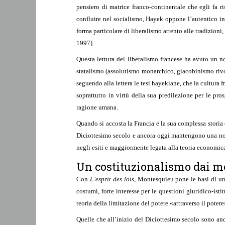
pensiero di matrice franco-continentale che egli fa ri
confluire nel socialismo, Hayek oppone l’autentico in
forma particolare di liberalismo attento alle tradizioni
1997].
Questa lettura del liberalismo francese ha avuto un n
statalismo (assolutismo monarchico, giacobinismo rivo
seguendo alla lettera le tesi hayekiane, che la cultura 
soprattutto in virtù della sua predilezione per le pr
ragione umana.
Quando si accosta la Francia e la sua complessa storia d
Diciottesimo secolo e ancora oggi mantengono una notev
negli esiti e maggiormente legata alla teoria economica,
Un costituzionalismo dai mo
Con
L’esprit des lois
, Montesquieu pone le basi di un f
costumi, forte interesse per le questioni giuridico-isti
teoria della limitazione del potere «attraverso il potere»
Quelle che all’inizio del Diciottesimo secolo sono anc