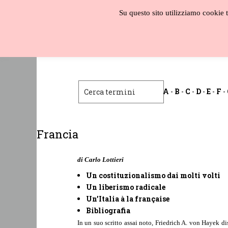
Salta
Su questo sito utilizziamo cookie te
al
contenuto
Biblioteca
liberale
A
-
B
-
C
-
D
-
E
-
F
-
Francia
di Carlo Lottieri
Un costituzionalismo dai molti volti
Un liberismo radicale
Un’Italia à la française
Bibliografia
In un suo scritto assai noto, Friedrich A. von Hayek di