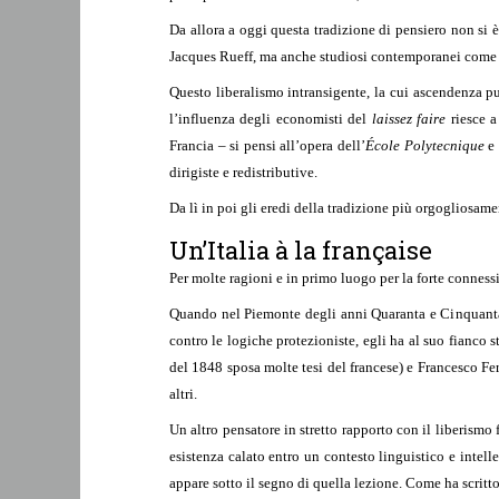
Da allora a oggi questa tradizione di pensiero non si 
Jacques Rueff, ma anche studiosi contemporanei come Pa
Questo liberalismo intransigente, la cui ascendenza pu
l’influenza degli economisti del
laissez faire
riesce a
Francia – si pensi all’opera dell’
École Polytecnique
e
dirigiste e redistributive.
Da lì in poi gli eredi della tradizione più orgogliosame
Un’Italia à la française
Per molte ragioni e in primo luogo per la forte connessi
Quando nel Piemonte degli anni Quaranta e Cinquanta 
contro le logiche protezioniste, egli ha al suo fianco
del 1848 sposa molte tesi del francese) e Francesco Fe
altri.
Un altro pensatore in stretto rapporto con il liberismo 
esistenza calato entro un contesto linguistico e intelle
appare sotto il segno di quella lezione. Come ha scritto