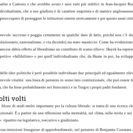
salire a Cartesio e che avrebbe avuto i suoi esiti più infelici in Jean-Jacques Rou
dividualismo, che a suo giudizio è di carattere empirista e di matrice anglosasson
, preoccupato di proteggere le istituzioni emerse storicamente e per questo assai cri
otevole successo e poggia certamente su qualche dato di fatto, poiché non c’è dub
luzionario, nazionalismo, e via dicendo) sia stato massiccio. Come ha evidenziato
francese abbia offerto al liberalismo un contributo di scarso rilievo: Hayek ha espre
ospettive «fallibiliste» e per quell’individualismo che, da Hume in poi, ha svilup
elle idee politiche è però possibile individuare due principali ed egualmente rileva
ole vitalità: una linea di pensiero in senso lato costituzionale, che può essere fa
 che ha forse probabilmente nei fisiocratici e in Turgot i propri padri fondatori.
lti volti
ilone di studi molto importante per la cultura liberale: si tratta di una ricerca che
tuzionali. È a partire da una riflessione sulla mentalità, sul clima, sulla storia e s
: ripartito tra legislativo, esecutivo e giudiziario.
ora intuizioni bisognose di approfondimenti, nel pensiero di Benjamin Constant acq