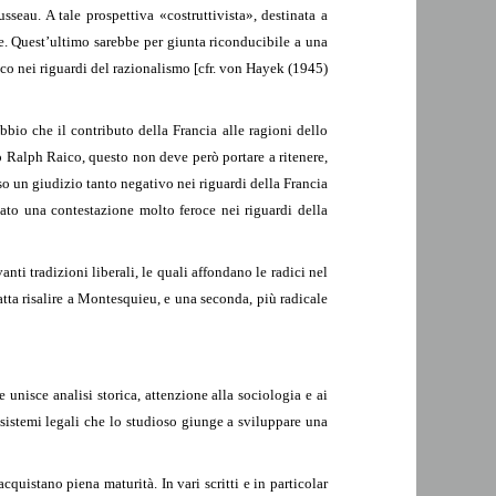
sseau. A tale prospettiva «costruttivista», destinata a
e. Quest’ultimo sarebbe per giunta riconducibile a una
tico nei riguardi del razionalismo [cfr. von Hayek (1945)
bio che il contributo della Francia alle ragioni dello
 Ralph Raico, questo non deve però portare a ritenere,
sso un giudizio tanto negativo nei riguardi della Francia
pato una contestazione molto feroce nei riguardi della
nti tradizioni liberali, le quali affondano le radici nel
tta risalire a Montesquieu, e una seconda, più radicale
 unisce analisi storica, attenzione alla sociologia e ai
ui sistemi legali che lo studioso giunge a sviluppare una
uistano piena maturità. In vari scritti e in particolar