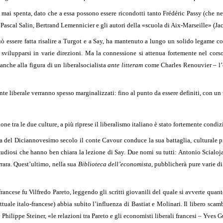
è mai spenta, dato che a essa possono essere ricondotti tanto Frédéric Passy (che 
scal Salin, Bertrand Lemennicier e gli autori della «scuola di Aix-Marseille» (Jac
ò essere fatta risalire a Turgot e a Say, ha mantenuto a lungo un solido legame co
 svilupparsi in varie direzioni. Ma la connessione si attenua fortemente nel cor
 anche alla figura di un liberalsocialista
ante litteram
come Charles Renouvier – l’o
nte liberale verranno spesso marginalizzati: fino al punto da essere definiti, con u
one tra le due culture, a più riprese il liberalismo italiano è stato fortemente condiz
del Diciannovesimo secolo il conte Cavour conduce la sua battaglia, culturale pri
 studiosi che hanno ben chiara la lezione di Say. Due nomi su tutti: Antonio Scialoj
rrara. Quest’ultimo, nella sua
Biblioteca dell’economista
, pubblicherà pure varie d
francese fu Vilfredo Pareto, leggendo gli scritti giovanili del quale si avverte quanto
ttuale italo-francese) abbia subito l’influenza di Bastiat e Molinari. Il libero scam
 Philippe Steiner, «le relazioni tra Pareto e gli economisti liberali francesi – Yve