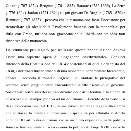
Guizot (1787-1874), Beugnot (1761-1835), Barante (1782-1866), La Serre
(1776-1824), Jordan (1771-1821) e i più giovani De Broglie (1785-1870) e
Remusat (1797-1875) – pensava che la restaurazione fosse l’occasione per
riconciliare gli ideali della Rivoluzione francese con la monarchia: per
dirla con Croce, un’idea non giacobina della libertà con un idea non
dispotica della monarchia.
Lo strumento privilegiato per realizzare questa riconciliazione doveva
essere una sapiente opera di «ingegneria costituzionale». Convinti
difensori della Costituzione del 1814 e sostenitori di quella orleanista del
1830, i dottrinari furono fautori di una monarchia parlamentare bicamerale,
capace – secondo il modello inglese – di limitare le prerogative del
sovrano, senza pregiudicarne l’incontestato diritto esclusivo di governo.
Sostennero senza incertezze l’abolizione dei diritti feudali e la libertà di
coscienza e di stampa: proprio ad un dottrinario – Hercule de la Serre – si
deve l’approvazione, nel 1819, di una «rivoluzionaria» legge sulla stampa
che sottraeva la materia al principio di specialità per affidarla al diritto
comune. Il Partito dei dottrinari svolse un ruolo importante nella politica
francese fino a quando riuscì a ispirare la politica di Luigi XVIII, costretto