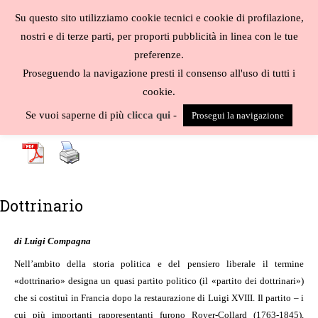
Salta
Su questo sito utilizziamo cookie tecnici e cookie di profilazione,
al
MENU
nostri e di terze parti, per proporti pubblicità in linea con le tue
contenuto
Biblioteca
preferenze.
liberale
Proseguendo la navigazione presti il consenso all'uso di tutti i
cookie.
A
-
B
-
C
-
D
-
E
-
F
-
G
-
H
-
I
-
J
-
K
-
L
-
M
-
N
-
O
-
P
-
Q
-
R
-
S
-
Se vuoi saperne di più
clicca qui
-
Prosegui la navigazione
T
-
U
-
V
-
W
-
X
-
Y
-
Z
-
Dottrinario
di Luigi Compagna
Nell’ambito della storia politica e del pensiero liberale il termine
«dottrinario» designa un quasi partito politico (il «partito dei dottrinari»)
che si costituì in Francia dopo la restaurazione di Luigi XVIII. Il partito – i
cui più importanti rappresentanti furono Royer-Collard (1763-1845),