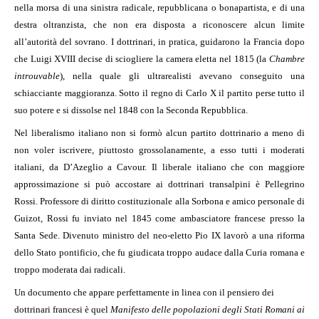
nella morsa di una sinistra radicale, repubblicana o bonapartista, e di una
destra oltranzista, che non era disposta a riconoscere alcun limite
all’autorità del sovrano. I dottrinari, in pratica, guidarono la Francia dopo
che Luigi XVIII decise di sciogliere la camera eletta nel 1815 (la
Chambre
introuvable
), nella quale gli ultrarealisti avevano conseguito una
schiacciante maggioranza. Sotto il regno di Carlo X il partito perse tutto il
suo potere e si dissolse nel 1848 con la Seconda Repubblica.
Nel liberalismo italiano non si formò alcun partito dottrinario a meno di
non voler iscrivere, piuttosto grossolanamente, a esso tutti i moderati
italiani, da D’Azeglio a Cavour. Il liberale italiano che con maggiore
approssimazione si può accostare ai dottrinari transalpini è Pellegrino
Rossi. Professore di diritto costituzionale alla Sorbona e amico personale di
Guizot, Rossi fu inviato nel 1845 come ambasciatore francese presso la
Santa Sede. Divenuto ministro del neo-eletto Pio IX lavorò a una riforma
dello Stato pontificio, che fu giudicata troppo audace dalla Curia romana e
troppo moderata dai radicali.
Un documento che appare perfettamente in linea con il pensiero dei
dottrinari francesi è quel
Manifesto delle popolazioni degli Stati Romani ai