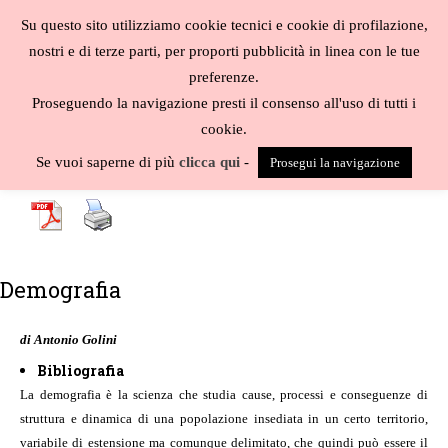
Salta
Su questo sito utilizziamo cookie tecnici e cookie di profilazione,
al
MENU
nostri e di terze parti, per proporti pubblicità in linea con le tue
contenuto
Biblioteca
preferenze.
liberale
Proseguendo la navigazione presti il consenso all'uso di tutti i
cookie.
A
-
B
-
C
-
D
-
E
-
F
-
G
-
H
-
I
-
J
-
K
-
L
-
M
-
N
-
O
-
P
-
Q
-
R
-
S
-
Se vuoi saperne di più
clicca qui
-
Prosegui la navigazione
T
-
U
-
V
-
W
-
X
-
Y
-
Z
-
Demografia
di Antonio Golini
Bibliografia
La demografia è la scienza che studia cause, processi e conseguenze di
struttura e dinamica di una popolazione insediata in un certo territorio,
variabile di estensione ma comunque delimitato, che quindi può essere il