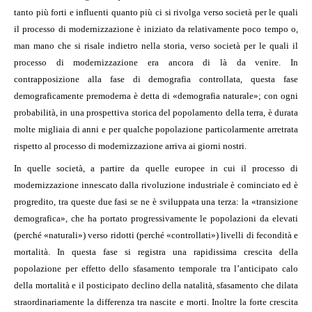
tanto più forti e influenti quanto più ci si rivolga verso società per le quali
il processo di modernizzazione è iniziato da relativamente poco tempo o,
man mano che si risale indietro nella storia, verso società per le quali il
processo di modernizzazione era ancora di là da venire. In
contrapposizione alla fase di demografia controllata, questa fase
demograficamente premoderna è detta di «demografia naturale»; con ogni
probabilità, in una prospettiva storica del popolamento della terra, è durata
molte migliaia di anni e per qualche popolazione particolarmente arretrata
rispetto al processo di modernizzazione arriva ai giorni nostri.
In quelle società, a partire da quelle europee in cui il processo di
modernizzazione innescato dalla rivoluzione industriale è cominciato ed è
progredito, tra queste due fasi se ne è sviluppata una terza: la «transizione
demografica», che ha portato progressivamente le popolazioni da elevati
(perché «naturali») verso ridotti (perché «controllati») livelli di fecondità e
mortalità. In questa fase si registra una rapidissima crescita della
popolazione per effetto dello sfasamento temporale tra l’anticipato calo
della mortalità e il posticipato declino della natalità, sfasamento che dilata
straordinariamente la differenza tra nascite e morti. Inoltre la forte crescita