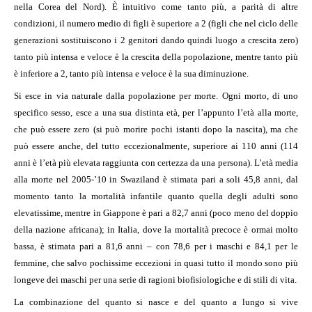
nella Corea del Nord). È intuitivo come tanto più, a parità di altre
condizioni, il numero medio di figli è superiore a 2 (figli che nel ciclo delle
generazioni sostituiscono i 2 genitori dando quindi luogo a crescita zero)
tanto più intensa e veloce è la crescita della popolazione, mentre tanto più
è inferiore a 2, tanto più intensa e veloce è la sua diminuzione.
Si esce in via naturale dalla popolazione per morte. Ogni morto, di uno
specifico sesso, esce a una sua distinta età, per l’appunto l’età alla morte,
che può essere zero (si può morire pochi istanti dopo la nascita), ma che
può essere anche, del tutto eccezionalmente, superiore ai 110 anni (114
anni è l’età più elevata raggiunta con certezza da una persona). L’età media
alla morte nel 2005-’10 in Swaziland è stimata pari a soli 45,8 anni, dal
momento tanto la mortalità infantile quanto quella degli adulti sono
elevatissime, mentre in Giappone è pari a 82,7 anni (poco meno del doppio
della nazione africana); in Italia, dove la mortalità precoce è ormai molto
bassa, è stimata pari a 81,6 anni – con 78,6 per i maschi e 84,1 per le
femmine, che salvo pochissime eccezioni in quasi tutto il mondo sono più
longeve dei maschi per una serie di ragioni biofisiologiche e di stili di vita.
La combinazione del quanto si nasce e del quanto a lungo si vive