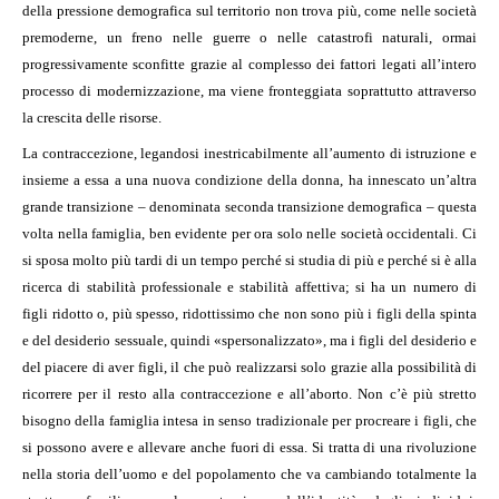
della pressione demografica sul territorio non trova più, come nelle società
premoderne, un freno nelle guerre o nelle catastrofi naturali, ormai
progressivamente sconfitte grazie al complesso dei fattori legati all’intero
processo di modernizzazione, ma viene fronteggiata soprattutto attraverso
la crescita delle risorse.
La contraccezione, legandosi inestricabilmente all’aumento di istruzione e
insieme a essa a una nuova condizione della donna, ha innescato un’altra
grande transizione – denominata seconda transizione demografica – questa
volta nella famiglia, ben evidente per ora solo nelle società occidentali. Ci
si sposa molto più tardi di un tempo perché si studia di più e perché si è alla
ricerca di stabilità professionale e stabilità affettiva; si ha un numero di
figli ridotto o, più spesso, ridottissimo che non sono più i figli della spinta
e del desiderio sessuale, quindi «spersonalizzato», ma i figli del desiderio e
del piacere di aver figli, il che può realizzarsi solo grazie alla possibilità di
ricorrere per il resto alla contraccezione e all’aborto. Non c’è più stretto
bisogno della famiglia intesa in senso tradizionale per procreare i figli, che
si possono avere e allevare anche fuori di essa. Si tratta di una rivoluzione
nella storia dell’uomo e del popolamento che va cambiando totalmente la