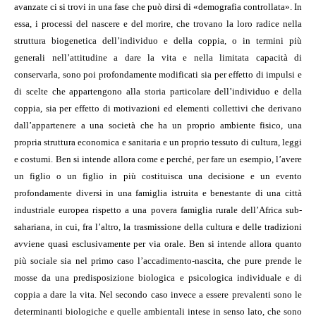
avanzate ci si trovi in una fase che può dirsi di «demografia controllata». In
essa, i processi del nascere e del morire, che trovano la loro radice nella
struttura biogenetica dell’individuo e della coppia, o in termini più
generali nell’attitudine a dare la vita e nella limitata capacità di
conservarla, sono poi profondamente modificati sia per effetto di impulsi e
di scelte che appartengono alla storia particolare dell’individuo e della
coppia, sia per effetto di motivazioni ed elementi collettivi che derivano
dall’appartenere a una società che ha un proprio ambiente fisico, una
propria struttura economica e sanitaria e un proprio tessuto di cultura, leggi
e costumi. Ben si intende allora come e perché, per fare un esempio, l’avere
un figlio o un figlio in più costituisca una decisione e un evento
profondamente diversi in una famiglia istruita e benestante di una città
industriale europea rispetto a una povera famiglia rurale dell’Africa sub-
sahariana, in cui, fra l’altro, la trasmissione della cultura e delle tradizioni
avviene quasi esclusivamente per via orale. Ben si intende allora quanto
più sociale sia nel primo caso l’accadimento-nascita, che pure prende le
mosse da una predisposizione biologica e psicologica individuale e di
coppia a dare la vita. Nel secondo caso invece a essere prevalenti sono le
determinanti biologiche e quelle ambientali intese in senso lato, che sono