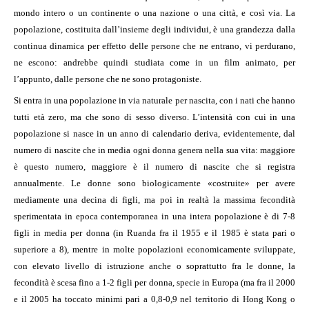
mondo intero o un continente o una nazione o una città, e così via. La
popolazione, costituita dall’insieme degli individui, è una grandezza dalla
continua dinamica per effetto delle persone che ne entrano, vi perdurano,
ne escono: andrebbe quindi studiata come in un film animato, per
l’appunto, dalle persone che ne sono protagoniste.
Si entra in una popolazione in via naturale per nascita, con i nati che hanno
tutti età zero, ma che sono di sesso diverso. L’intensità con cui in una
popolazione si nasce in un anno di calendario deriva, evidentemente, dal
numero di nascite che in media ogni donna genera nella sua vita: maggiore
è questo numero, maggiore è il numero di nascite che si registra
annualmente. Le donne sono biologicamente «costruite» per avere
mediamente una decina di figli, ma poi in realtà la massima fecondità
sperimentata in epoca contemporanea in una intera popolazione è di 7-8
figli in media per donna (in Ruanda fra il 1955 e il 1985 è stata pari o
superiore a 8), mentre in molte popolazioni economicamente sviluppate,
con elevato livello di istruzione anche o soprattutto fra le donne, la
fecondità è scesa fino a 1-2 figli per donna, specie in Europa (ma fra il 2000
e il 2005 ha toccato minimi pari a 0,8-0,9 nel territorio di Hong Kong o