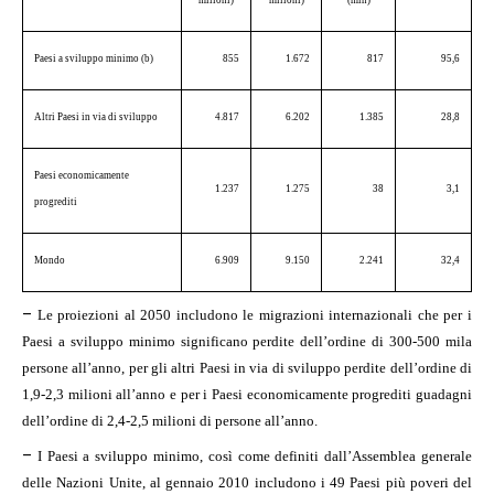
milioni)
milioni)
(mln)
Paesi a sviluppo minimo (b)
855
1.672
817
95,6
Altri Paesi in via di sviluppo
4.817
6.202
1.385
28,8
Paesi economicamente
1.237
1.275
38
3,1
progrediti
Mondo
6.909
9.150
2.241
32,4
–
Le proiezioni al 2050 includono le migrazioni internazionali che per i
Paesi a sviluppo minimo significano perdite dell’ordine di 300-500 mila
persone all’anno, per gli altri Paesi in via di sviluppo perdite dell’ordine di
1,9-2,3 milioni all’anno e per i Paesi economicamente progrediti guadagni
dell’ordine di 2,4-2,5 milioni di persone all’anno.
–
I Paesi a sviluppo minimo, così come definiti dall’Assemblea generale
delle Nazioni Unite, al gennaio 2010 includono i 49 Paesi più poveri del