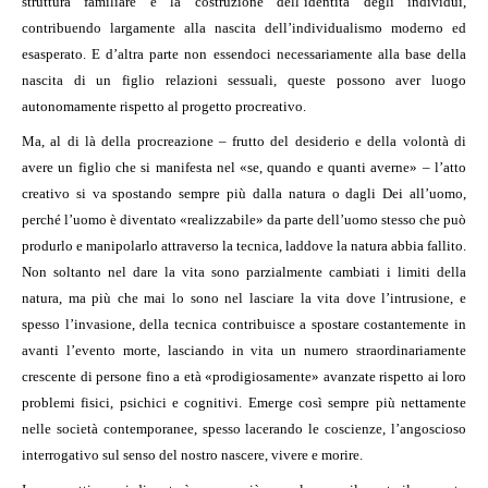
struttura familiare e la costruzione dell’identità degli individui,
contribuendo largamente alla nascita dell’individualismo moderno ed
esasperato. E d’altra parte non essendoci necessariamente alla base della
nascita di un figlio relazioni sessuali, queste possono aver luogo
autonomamente rispetto al progetto procreativo.
Ma, al di là della procreazione – frutto del desiderio e della volontà di
avere un figlio che si manifesta nel «se, quando e quanti averne» – l’atto
creativo si va spostando sempre più dalla natura o dagli Dei all’uomo,
perché l’uomo è diventato «realizzabile» da parte dell’uomo stesso che può
produrlo e manipolarlo attraverso la tecnica, laddove la natura abbia fallito.
Non soltanto nel dare la vita sono parzialmente cambiati i limiti della
natura, ma più che mai lo sono nel lasciare la vita dove l’intrusione, e
spesso l’invasione, della tecnica contribuisce a spostare costantemente in
avanti l’evento morte, lasciando in vita un numero straordinariamente
crescente di persone fino a età «prodigiosamente» avanzate rispetto ai loro
problemi fisici, psichici e cognitivi. Emerge così sempre più nettamente
nelle società contemporanee, spesso lacerando le coscienze, l’angoscioso
interrogativo sul senso del nostro nascere, vivere e morire.