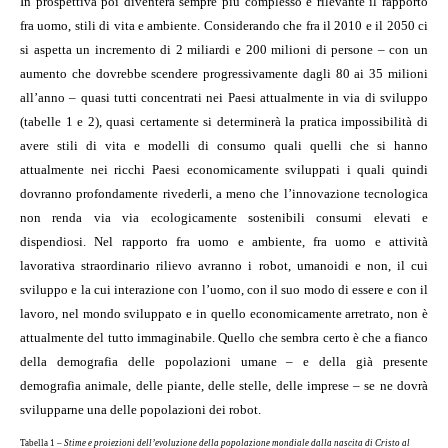
In prospettiva poi diventerà sempre più complesso e rilevante il rapporto
fra uomo, stili di vita e ambiente. Considerando che fra il 2010 e il 2050 ci
si aspetta un incremento di 2 miliardi e 200 milioni di persone – con un
aumento che dovrebbe scendere progressivamente dagli 80 ai 35 milioni
all’anno – quasi tutti concentrati nei Paesi attualmente in via di sviluppo
(tabelle 1 e 2), quasi certamente si determinerà la pratica impossibilità di
avere stili di vita e modelli di consumo quali quelli che si hanno
attualmente nei ricchi Paesi economicamente sviluppati i quali quindi
dovranno profondamente rivederli, a meno che l’innovazione tecnologica
non renda via via ecologicamente sostenibili consumi elevati e
dispendiosi. Nel rapporto fra uomo e ambiente, fra uomo e attività
lavorativa straordinario rilievo avranno i robot, umanoidi e non, il cui
sviluppo e la cui interazione con l’uomo, con il suo modo di essere e con il
lavoro, nel mondo sviluppato e in quello economicamente arretrato, non è
attualmente del tutto immaginabile. Quello che sembra certo è che a fianco
della demografia delle popolazioni umane – e della già presente
demografia animale, delle piante, delle stelle, delle imprese – se ne dovrà
svilupparne una delle popolazioni dei robot.
Tabella 1 –
Stime e proiezioni dell’evoluzione della popolazione mondiale dalla nascita di Cristo al