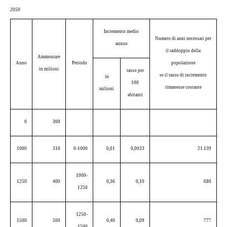
2050
Incremento medio
Numero di anni necessari per
annuo
il raddoppio della
Ammontare
Anno
Periodo
popolazione
in milioni
tasso per
se il tasso di incremento
in
100
rimanesse costante
milioni
abitanti
0
300
1000
310
0-1000
0,01
0,0033
21.139
1000-
1250
400
0,36
0,10
680
1250
1250-
1500
500
0,40
0,09
777
1500