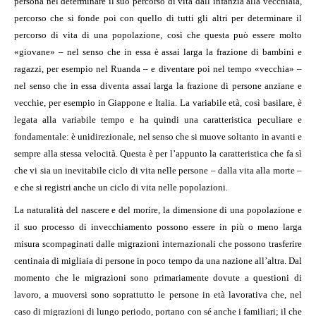
persona nel determinare il suo percorso di vita dall’infanzia alla vecchiaia,
percorso che si fonde poi con quello di tutti gli altri per determinare il
percorso di vita di una popolazione, così che questa può essere molto
«giovane» – nel senso che in essa è assai larga la frazione di bambini e
ragazzi, per esempio nel Ruanda – e diventare poi nel tempo «vecchia» –
nel senso che in essa diventa assai larga la frazione di persone anziane e
vecchie, per esempio in Giappone e Italia. La variabile età, così basilare, è
legata alla variabile tempo e ha quindi una caratteristica peculiare e
fondamentale: è unidirezionale, nel senso che si muove soltanto in avanti e
sempre alla stessa velocità. Questa è per l’appunto la caratteristica che fa sì
che vi sia un inevitabile ciclo di vita nelle persone – dalla vita alla morte –
e che si registri anche un ciclo di vita nelle popolazioni.
La naturalità del nascere e del morire, la dimensione di una popolazione e
il suo processo di invecchiamento possono essere in più o meno larga
misura scompaginati dalle migrazioni internazionali che possono trasferire
centinaia di migliaia di persone in poco tempo da una nazione all’altra. Dal
momento che le migrazioni sono primariamente dovute a questioni di
lavoro, a muoversi sono soprattutto le persone in età lavorativa che, nel
caso di migrazioni di lungo periodo, portano con sé anche i familiari; il che