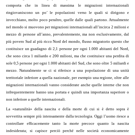
comporta che in linea di massima le migrazioni internazionali
ringiovaniscono un po’ le popolazioni verso le quali si dirigono e
invecchiano, molto poco peraltro, quelle dalle quali partono. Attualmente
nel mondo si muovono per migrazioni internazionali all’incirca 2 milioni e
mezzo di persone all’anno, prevalentemente, ma non esclusivamente, dal
più povero Sud al più ricco Nord del mondo, flusso migratorio questo che
costituisce un guadagno di 2,1 persone per ogni 1.000 abitanti del Nord,
che sono circa 1 miliardo e 200 milioni, ma che costituisce una perdita di
sole 0,5 persone per ogni 1.000 abitanti del Sud, che sono oltre 5 miliardi e
mezzo. Naturalmente se ci si riferisce a una popolazione di una unità
territoriale inferiore a quella nazionale, per esempio una regione, oltre alle
migrazioni internazionali vanno considerate anche quelle interne che non
infrequentemente hanno una portata e quindi una importanza superiore o
non inferiore a quelle internazionali.
La «naturalità» della nascita e della morte di cui si è detto sopra è
sovvertita sempre più intensamente dalla tecnologia. Oggi l’uomo riesce a
controllare efficacemente tanto la morte precoce quanto la nascita
indesiderata; si capisce perciò perché nelle società economicamente