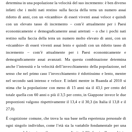
determina in una popolazione la velocità del suo incremento: è ben diverso
infatti che i molti nati restino sulla faccia della terra un numero assai
ridotto di anni, con un «ricambio» di esseri viventi assai veloce e quindi
con un elevato tasso di incremento – com’è attualmente per i Paesi
economicamente e demograficamente assai arretrati – o che i pochi nati
restino sulla faccia della terra un numero molto elevato di anni, con un
«ricambio» di esseri viventi assai lento e quindi con un ridotto tasso di
incremento – com’è attualmente per i Paesi economicamente e
demograficamente assai avanzati. Ma questa combinazione determina
anche l’intensità e la velocità dell’invecchiamento della popolazione, nel
senso che nel primo caso l’invecchiamento è ridottissimo e lento, mentre
nel secondo sarà intenso e veloce. E infatti mentre in Ruanda al 2010 si
stima che la popolazione con meno di 15 anni sia il 43,1 per cento del
totale quella con 60 anni o più il 3,5 per cento, in Giappone invece le due
proporzioni valgono rispettivamente il 13,4 e il 30,3 (in Italia il 13,8 e il
27,0).
È cognizione comune, che trova la sua base nella esperienza personale di
ogni singolo individuo, come l’età sia la variabile fondamentale per una