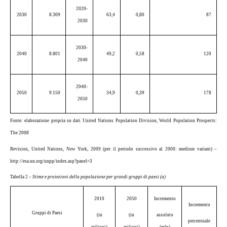
2020-
2030
8.309
63,4
0,80
87
2030
2030-
2040
8.801
49,2
0,58
120
2040
2040-
2050
9.150
34,9
0,39
178
2050
Fonte: elaborazione propria su dati United Nations Population Division, World Population Prospects:
The 2008
Revision, United Nations, New York, 2009 (per il periodo successivo al 2000: medium variant) –
http://esa.un.org/unpp/index.asp?panel=3
Tabella 2 –
Stime e proiezioni della popolazione per grandi gruppi di paesi (a)
2010
2050
Incremento
Incremento
Gruppi di Paesi
(in
(in
assoluto
percentuale