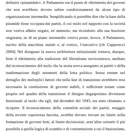
definirsi «piramidale»: il Parlamento era il punto di riferimento dei governi
che non avrebbero dovuto subire condizionamenti da alcun tipo di
organizzazione intermedia. Semplificando si potrebbe dire che la base della
piramide fosse occupata dai partiti, il cui ruolo nel rapporto con la società
non veniva affatto negato, né sminuito, ma ricondotto alla sua funzione
originaria; su di un piano intermedio veniva posto, invece, il Parlamento,
nucleo della macchina statale e, al vertice, l’esecutivo [cfr. Capperucci
2004]. Nel disegnare la nuova architettura istituzionale tornava, dunque,
forte il riferimento alla tradizione del liberalismo novecentesco, mediato
dal riconoscimento del ruolo che la storia aveva assegnato ai partiti e della
trasformazione degli strumenti della lotta politica. Senza entrare nel
dettaglio dei molteplici fattori che nella fase di transizione avrebbero reso
necessaria la costituzione di governi stabili, è sufficiente notare come
proprio nel quadro della transizione il disegno degasperiano diventasse
funzionale al ruolo che egli, dal dicembre del 1945, era stato chiamato a
ricoprire. Il riconoscimento della centralità sociale dei partiti, retaggio
della recente esperienza fascista, avrebbe dovuto trovare un limite nella
formazione di governi forti, al limite decisionisti, senz’altro sottratti il più
possibile a quella logica di scambio e di contrattazione a cui il frazionismo,