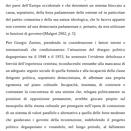
dei paesi dell’Europa occidentale e che determinò un sistema bloccato a
causa, soprattutto, della forza parlamentare delle estreme ed in particolare
del partito comunista e della sua natura ideologica, che lo faceva apparire
non coerente ad una democrazia parlamentare e, pertanto, da non utilizzare
in funzioni di governo»
[Malgeri 2002, p. 5].
Pier Giorgio Zunino, prendendo in considerazione i fattori interni e
internazionali che condizionarono l’attuazione del disegno politico
degasperiano tra il 1948 e il 1953, ha sostenuto l’evidente debolezza e
brevità dell’esperienza centrista, riconducendo entrambe alla mancanza di
un adeguato seguito sociale di quella formula e alla incapacità della classe
dirigente politica, soprattutto democristiana, di affermare una propria
egemonia sul piano culturale. Incapacità, insomma, di contenere e
contrastare la concorrenza di una sinistra che, relegata politicamente su
posizioni di opposizione permanente, avrebbe giocato proprio sul
monopolio della risorsa culturale per proseguire nell’opera di costruzione
di un sistema di valori parallelo e alternativo a quello delle forze moderate
che guidavano i governi della ricostruzione, indebolendo il progetto
politico degasperiano e votandolo, nel lungo periodo, al fallimento