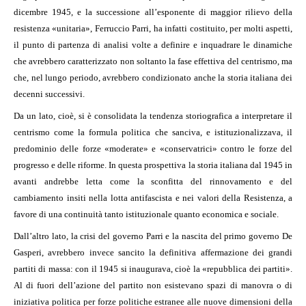
dicembre 1945, e la successione all’esponente di maggior rilievo della
resistenza «unitaria», Ferruccio Parri, ha infatti costituito, per molti aspetti,
il punto di partenza di analisi volte a definire e inquadrare le dinamiche
che avrebbero caratterizzato non soltanto la fase effettiva del centrismo, ma
che, nel lungo periodo, avrebbero condizionato anche la storia italiana dei
decenni successivi.
Da un lato, cioè, si è consolidata la tendenza storiografica a interpretare il
centrismo come la formula politica che sanciva, e istituzionalizzava, il
predominio delle forze «moderate» e «conservatrici» contro le forze del
progresso e delle riforme. In questa prospettiva la storia italiana dal 1945 in
avanti andrebbe letta come la sconfitta del rinnovamento e del
cambiamento insiti nella lotta antifascista e nei valori della Resistenza, a
favore di una continuità tanto istituzionale quanto economica e sociale.
Dall’altro lato, la crisi del governo Parri e la nascita del primo governo De
Gasperi, avrebbero invece sancito la definitiva affermazione dei grandi
partiti di massa: con il 1945 si inaugurava, cioè la «repubblica dei partiti».
Al di fuori dell’azione del partito non esistevano spazi di manovra o di
iniziativa politica per forze politiche estranee alle nuove dimensioni della