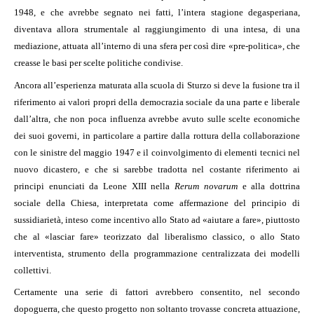
1948, e che avrebbe segnato nei fatti, l’intera stagione degasperiana,
diventava allora strumentale al raggiungimento di una intesa, di una
mediazione, attuata all’interno di una sfera per così dire «pre-politica», che
creasse le basi per scelte politiche condivise.
Ancora all’esperienza maturata alla scuola di Sturzo si deve la fusione tra il
riferimento ai valori propri della democrazia sociale da una parte e liberale
dall’altra, che non poca influenza avrebbe avuto sulle scelte economiche
dei suoi governi, in particolare a partire dalla rottura della collaborazione
con le sinistre del maggio 1947 e il coinvolgimento di elementi tecnici nel
nuovo dicastero, e che si sarebbe tradotta nel costante riferimento ai
principi enunciati da Leone XIII nella
Rerum novarum
e alla dottrina
sociale della Chiesa, interpretata come affermazione del principio di
sussidiarietà, inteso come incentivo allo Stato ad «aiutare a fare», piuttosto
che al «lasciar fare» teorizzato dal liberalismo classico, o allo Stato
interventista, strumento della programmazione centralizzata dei modelli
collettivi.
Certamente una serie di fattori avrebbero consentito, nel secondo
dopoguerra, che questo progetto non soltanto trovasse concreta attuazione,