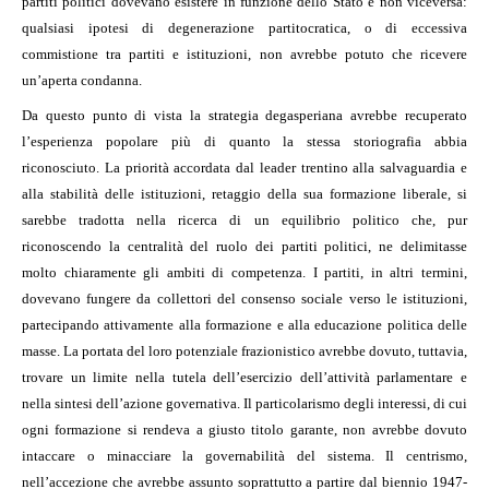
partiti politici dovevano esistere in funzione dello Stato e non viceversa:
qualsiasi ipotesi di degenerazione partitocratica, o di eccessiva
commistione tra partiti e istituzioni, non avrebbe potuto che ricevere
un’aperta condanna.
Da questo punto di vista la strategia degasperiana avrebbe recuperato
l’esperienza popolare più di quanto la stessa storiografia abbia
riconosciuto. La priorità accordata dal leader trentino alla salvaguardia e
alla stabilità delle istituzioni, retaggio della sua formazione liberale, si
sarebbe tradotta nella ricerca di un equilibrio politico che, pur
riconoscendo la centralità del ruolo dei partiti politici, ne delimitasse
molto chiaramente gli ambiti di competenza. I partiti, in altri termini,
dovevano fungere da collettori del consenso sociale verso le istituzioni,
partecipando attivamente alla formazione e alla educazione politica delle
masse. La portata del loro potenziale frazionistico avrebbe dovuto, tuttavia,
trovare un limite nella tutela dell’esercizio dell’attività parlamentare e
nella sintesi dell’azione governativa. Il particolarismo degli interessi, di cui
ogni formazione si rendeva a giusto titolo garante, non avrebbe dovuto
intaccare o minacciare la governabilità del sistema. Il centrismo,
nell’accezione che avrebbe assunto soprattutto a partire dal biennio 1947-