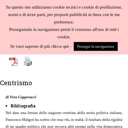
Salta
Su questo sito utilizziamo cookie tecnici e cookie di profilazione,
al
MENU
nostri e di terze parti, per proporti pubblicità in linea con le tue
contenuto
Biblioteca
preferenze.
liberale
Proseguendo la navigazione presti il consenso all'uso di tutti i
cookie.
A
-
B
-
C
-
D
-
E
-
F
-
G
-
H
-
I
-
J
-
K
-
L
-
M
-
N
-
O
-
P
-
Q
-
R
-
S
-
Se vuoi saperne di più
clicca qui
-
Prosegui la navigazione
T
-
U
-
V
-
W
-
X
-
Y
-
Z
-
Centrismo
di Vera Capperucci
Bibliografia
Nel dare una lettura della stagione centrista della storia politica italiana,
Francesco Malgeri ha scritto che essa «fu, in realtà, il risultato della rigidità
di un quadro politico che non trovava altri esempi nella vita democratica