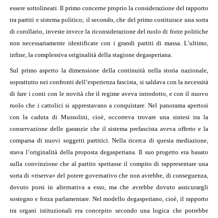
essere sottolineati. Il primo concerne proprio la considerazione del rapporto
tra partiti e sistema politico; il secondo, che del primo costituisce una sorta
di corollario, investe invece la riconsiderazione del ruolo di forze politiche
non necessariamente identificate con i grandi partiti di massa. L’ultimo,
infine, la complessiva originalità della stagione degasperiana.
Sul primo aspetto la dimensione della continuità nella storia nazionale,
soprattutto nei confronti dell’esperienza fascista, si saldava con la necessità
di fare i conti con le novità che il regime aveva introdotto, e con il nuovo
ruolo che i cattolici si apprestavano a conquistare. Nel panorama apertosi
con la caduta di Mussolini, cioè, occorreva trovare una sintesi tra la
conservazione delle garanzie che il sistema prefascista aveva offerto e la
comparsa di nuovi soggetti partitici. Nella ricerca di questa mediazione,
stava l’originalità della proposta degasperiana. Il suo progetto era basato
sulla convinzione che al partito spettasse il compito di rappresentare una
sorta di «riserva» del potere governativo che non avrebbe, di conseguenza,
dovuto porsi in alternativa a esso, ma che avrebbe dovuto assicurargli
sostegno e forza parlamentare. Nel modello degasperiano, cioè, il rapporto
tra organi istituzionali era concepito secondo una logica che potrebbe