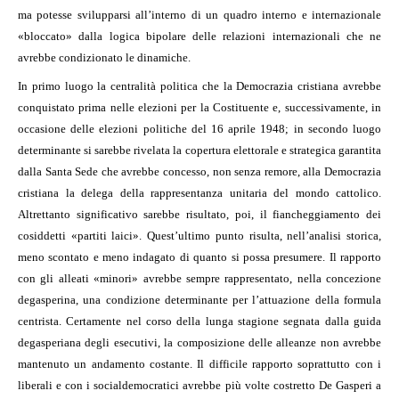
ma potesse svilupparsi all’interno di un quadro interno e internazionale
«bloccato» dalla logica bipolare delle relazioni internazionali che ne
avrebbe condizionato le dinamiche.
In primo luogo la centralità politica che la Democrazia cristiana avrebbe
conquistato prima nelle elezioni per la Costituente e, successivamente, in
occasione delle elezioni politiche del 16 aprile 1948; in secondo luogo
determinante si sarebbe rivelata la copertura elettorale e strategica garantita
dalla Santa Sede che avrebbe concesso, non senza remore, alla Democrazia
cristiana la delega della rappresentanza unitaria del mondo cattolico.
Altrettanto significativo sarebbe risultato, poi, il fiancheggiamento dei
cosiddetti «partiti laici». Quest’ultimo punto risulta, nell’analisi storica,
meno scontato e meno indagato di quanto si possa presumere. Il rapporto
con gli alleati «minori» avrebbe sempre rappresentato, nella concezione
degasperina, una condizione determinante per l’attuazione della formula
centrista. Certamente nel corso della lunga stagione segnata dalla guida
degasperiana degli esecutivi, la composizione delle alleanze non avrebbe
mantenuto un andamento costante. Il difficile rapporto soprattutto con i
liberali e con i socialdemocratici avrebbe più volte costretto De Gasperi a