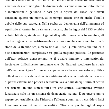
Sempre Craveri ha scritto che a De Gasperi deve essere riconosciuto il
«merito» di aver imbrigliato la dinamica del sistema in un contesto interno
e internazionale, gettando le basi per la ripresa del Paese. Se Craveri
considera questo un merito, al contempo ritiene che fu anche l’anello
debole delle sua strategia. Nella scelta tra democrazia dell’alternanza ed
equilibrio al centro, in un sistema bloccato, che la legge del 1953 avrebbe
voluto blindare, starebbero i germi di quella democrazia incompiuta, di
quel «congelamento costituzionale» che poi avrebbe caratterizzato tutta la
storia della Repubblica, almeno fino al 1992. Questa riflessione induce a
due considerazioni complessive su quella stagione politica. Le premesse
dell’iter politico degasperiano, e il quadro interno e internazionale,
lasciavano difficilmente presumere che De Gasperi scegliesse la strada
dell’alternanza. Quest’ultima non apparteneva alla sua concezione politica
della democrazia e della dinamica istituzionale che, a fronte della presenza
di partiti estremi, non poteva che trovare la sua barra di equilibrio al centro
del sistema, in una sintesi tutt’altro che statica. L’alternanza avrebbe
funzionato solo in un sistema di democrazia matura. E su questo punto
appare contestabile anche l’idea che l’alleanza con i partiti cosiddetti laici
fosse una «condizione di necessità». Oltre che per le ragioni sopra