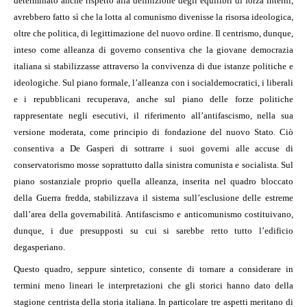
determinato anche rispetto alla definizione degli equilibri di forza interni,
avrebbero fatto sì che la lotta al comunismo divenisse la risorsa ideologica,
oltre che politica, di legittimazione del nuovo ordine. Il centrismo, dunque,
inteso come alleanza di governo consentiva che la giovane democrazia
italiana si stabilizzasse attraverso la convivenza di due istanze politiche e
ideologiche. Sul piano formale, l’alleanza con i socialdemocratici, i liberali
e i repubblicani recuperava, anche sul piano delle forze politiche
rappresentate negli esecutivi, il riferimento all’antifascismo, nella sua
versione moderata, come principio di fondazione del nuovo Stato. Ciò
consentiva a De Gasperi di sottrarre i suoi governi alle accuse di
conservatorismo mosse soprattutto dalla sinistra comunista e socialista. Sul
piano sostanziale proprio quella alleanza, inserita nel quadro bloccato
della Guerra fredda, stabilizzava il sistema sull’esclusione delle estreme
dall’area della governabilità. Antifascismo e anticomunismo costituivano,
dunque, i due presupposti su cui si sarebbe retto tutto l’edificio
degasperiano.
Questo quadro, seppure sintetico, consente di tornare a considerare in
termini meno lineari le interpretazioni che gli storici hanno dato della
stagione centrista della storia italiana. In particolare tre aspetti meritano di