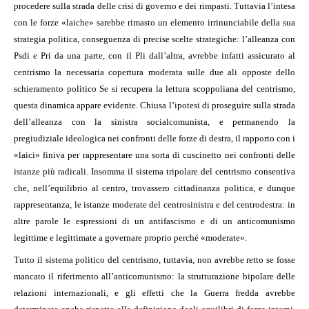
procedere sulla strada delle crisi di governo e dei rimpasti. Tuttavia l’intesa
con le forze «laiche» sarebbe rimasto un elemento irrinunciabile della sua
strategia politica, conseguenza di precise scelte strategiche: l’alleanza con
Psdi e Pri da una parte, con il Pli dall’altra, avrebbe infatti assicurato al
centrismo la necessaria copertura moderata sulle due ali opposte dello
schieramento politico Se si recupera la lettura scoppoliana del centrismo,
questa dinamica appare evidente. Chiusa l’ipotesi di proseguire sulla strada
dell’alleanza con la sinistra socialcomunista, e permanendo la
pregiudiziale ideologica nei confronti delle forze di destra, il rapporto con i
«laici» finiva per rappresentare una sorta di cuscinetto nei confronti delle
istanze più radicali. Insomma il sistema tripolare del centrismo consentiva
che, nell’equilibrio al centro, trovassero cittadinanza politica, e dunque
rappresentanza, le istanze moderate del centrosinistra e del centrodestra: in
altre parole le espressioni di un antifascismo e di un anticomunismo
legittime e legittimate a governare proprio perché «moderate».
Tutto il sistema politico del centrismo, tuttavia, non avrebbe retto se fosse
mancato il riferimento all’anticomunismo: la strutturazione bipolare delle
relazioni internazionali, e gli effetti che la Guerra fredda avrebbe