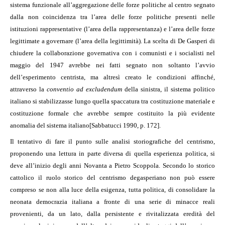
sistema funzionale all’aggregazione delle forze politiche al centro segnato
dalla non coincidenza tra l’area delle forze politiche presenti nelle
istituzioni rappresentative (l’area della rappresentanza) e l’area delle forze
legittimate a governare (l’area della legittimità). La scelta di De Gasperi di
chiudere la collaborazione governativa con i comunisti e i socialisti nel
maggio del 1947 avrebbe nei fatti segnato non soltanto l’avvio
dell’esperimento centrista, ma altresì creato le condizioni affinché,
attraverso la
conventio ad excludendum
della sinistra, il sistema politico
italiano si stabilizzasse lungo quella spaccatura tra costituzione materiale e
costituzione formale che avrebbe sempre costituito la più evidente
anomalia del sistema italiano
[Sabbatucci 1990, p. 172].
Il tentativo di fare il punto sulle analisi storiografiche del centrismo,
proponendo una lettura in parte diversa di quella esperienza politica, si
deve all’inizio degli anni Novanta a Pietro Scoppola. Secondo lo storico
cattolico il ruolo storico del centrismo degasperiano non può essere
compreso se non alla luce della esigenza, tutta politica, di consolidare la
neonata democrazia italiana a fronte di una serie di minacce reali
provenienti, da un lato, dalla persistente e rivitalizzata eredità del