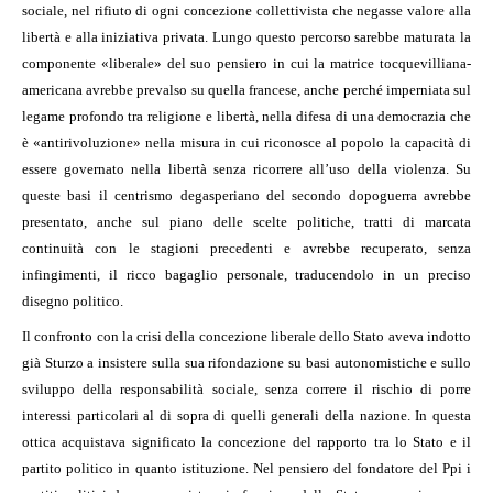
sociale, nel rifiuto di ogni concezione collettivista che negasse valore alla
libertà e alla iniziativa privata. Lungo questo percorso sarebbe maturata la
componente «liberale» del suo pensiero in cui la matrice tocquevilliana-
americana avrebbe prevalso su quella francese, anche perché imperniata sul
legame profondo tra religione e libertà, nella difesa di una democrazia che
è «antirivoluzione» nella misura in cui riconosce al popolo la capacità di
essere governato nella libertà senza ricorrere all’uso della violenza. Su
queste basi il centrismo degasperiano del secondo dopoguerra avrebbe
presentato, anche sul piano delle scelte politiche, tratti di marcata
continuità con le stagioni precedenti e avrebbe recuperato, senza
infingimenti, il ricco bagaglio personale, traducendolo in un preciso
disegno politico.
Il confronto con la crisi della concezione liberale dello Stato aveva indotto
già Sturzo a insistere sulla sua rifondazione su basi autonomistiche e sullo
sviluppo della responsabilità sociale, senza correre il rischio di porre
interessi particolari al di sopra di quelli generali della nazione. In questa
ottica acquistava significato la concezione del rapporto tra lo Stato e il
partito politico in quanto istituzione. Nel pensiero del fondatore del Ppi i