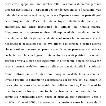
delle classi «popolari», non avrebbe retto. La volontà di coinvolgere nei
processi decisionali gli esponenti del mondo economico e finanziario, veri
traini dell’economia nazionale, implicava l’apertura verso una parte di quel
ceto dirigente del Paese che dalla logica strettamente partitica e
antifascista, nel senso ideologico del termine, era rimasta esclusa.
L’ingresso nel suo quarto ministero di esponenti del mondo economico
liberale, nelle file degli indipendenti, confermava la convinzione che la
ricostruzione necessitasse del coinvolgimento di personale tecnico esperto
che non soltanto avesse competenze specifiche, ma permettesse di arrivare
anche là dove la sola logica di intervento dei grandi partiti di massa non
sarebbe arrivata. L’area della legittimità, in altre parole, non coincideva con
la sola dimensione delle strutture e delle organizzazioni della lotta politica.
Infine l’ultimo punto che determina l’originalità della formula centrista
investe proprio la concezione degasperiana del sistema delle alleanze. In
un saggio dedicato alla
leadership
del politico trentino, Piero Craveri ha
ribadito come, a fronte di una totale preclusione nei confronti del Partito
comunista rimanessero aperti spazi di manovra per «guardare» verso i
socialisti [Craveri 2002]. La strategia di attenzione verso la mezza ala di