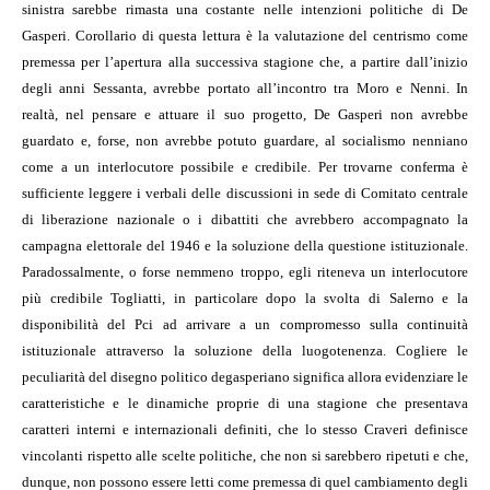
sinistra sarebbe rimasta una costante nelle intenzioni politiche di De
Gasperi. Corollario di questa lettura è la valutazione del centrismo come
premessa per l’apertura alla successiva stagione che, a partire dall’inizio
degli anni Sessanta, avrebbe portato all’incontro tra Moro e Nenni. In
realtà, nel pensare e attuare il suo progetto, De Gasperi non avrebbe
guardato e, forse, non avrebbe potuto guardare, al socialismo nenniano
come a un interlocutore possibile e credibile. Per trovarne conferma è
sufficiente leggere i verbali delle discussioni in sede di Comitato centrale
di liberazione nazionale o i dibattiti che avrebbero accompagnato la
campagna elettorale del 1946 e la soluzione della questione istituzionale.
Paradossalmente, o forse nemmeno troppo, egli riteneva un interlocutore
più credibile Togliatti, in particolare dopo la svolta di Salerno e la
disponibilità del Pci ad arrivare a un compromesso sulla continuità
istituzionale attraverso la soluzione della luogotenenza. Cogliere le
peculiarità del disegno politico degasperiano significa allora evidenziare le
caratteristiche e le dinamiche proprie di una stagione che presentava
caratteri interni e internazionali definiti, che lo stesso Craveri definisce
vincolanti rispetto alle scelte politiche, che non si sarebbero ripetuti e che,
dunque, non possono essere letti come premessa di quel cambiamento degli