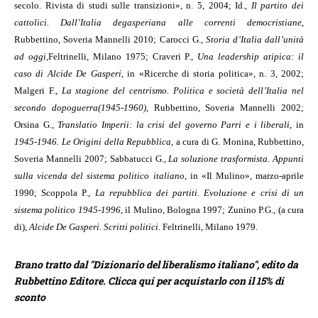
secolo. Rivista di studi sulle transizioni», n. 5, 2004; Id.,
Il partito dei
cattolici. Dall’Italia degasperiana alle correnti democristiane
,
Rubbettino, Soveria Mannelli 2010; Carocci G.,
Storia d’Italia dall’unità
ad oggi
,
Feltrinelli, Milano 1975; Craveri P.,
Una leadership atipica: il
caso di Alcide De Gasperi
, in «Ricerche di storia politica», n. 3, 2002;
Malgeri F.,
La stagione del centrismo. Politica e società dell’Italia nel
secondo dopoguerra
(1945-1960)
, Rubbettino, Soveria Mannelli 2002;
Orsina G
.
,
Translatio Imperii: la crisi del governo Parri e i liberali
, in
1945-1946. Le Origini della Repubblica
, a cura di G. Monina, Rubbettino,
Soveria Mannelli 2007; Sabbatucci G.,
La soluzione trasformista. Appunti
sulla vicenda del sistema politico italiano
, in «Il Mulino», marzo-aprile
1990; Scoppola P.,
La repubblica dei partiti. Evoluzione e crisi di un
sistema politico 1945-1996
, il Mulino, Bologna 1997; Zunino P.G., (a cura
di),
Alcide De Gasperi. Scritti politici.
Feltrinelli, Milano 1979.
Brano tratto dal "Dizionario del liberalismo italiano", edito da
Rubbettino Editore. Clicca qui per acquistarlo con il 15% di
sconto