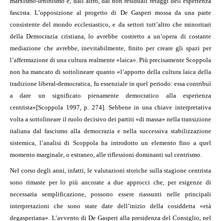
marxismo-leninismo e, dall’altro, dai non residuali retaggi dell’esperienza
fascista. L’opposizione al progetto di De Gasperi mossa da una parte
consistente del mondo ecclesiastico, e da settori tutt’altro che minoritari
della Democrazia cristiana, lo avrebbe costretto a un’opera di costante
mediazione che avrebbe, inevitabilmente, finito per creare gli spazi per
l’affermazione di una cultura realmente «laica». Più precisamente Scoppola
non ha mancato di sottolineare quanto «l’apporto della cultura laica della
tradizione liberal-democratica, fu essenziale in quel periodo: essa contribuì
a dare un significato pienamente democratico alla esperienza
centrista»
[Scoppola 1997, p. 274]. Sebbene in una chiave interpretativa
volta a sottolineare il ruolo decisivo dei partiti «di massa» nella transizione
italiana dal fascismo alla democrazia e nella successiva stabilizzazione
sistemica, l’analisi di Scoppola ha introdotto un elemento fino a quel
momento marginale, o estraneo, alle riflessioni dominanti sul centrismo.
Nel corso degli anni, infatti, le valutazioni storiche sulla stagione centrista
sono rimaste per lo più ancorate a due approcci che, per esigenze di
necessaria semplificazione, possono essere riassunti nelle principali
interpretazioni che sono state date dell’inizio della cosiddetta «età
degasperiana». L’avvento di De Gasperi alla presidenza del Consiglio, nel