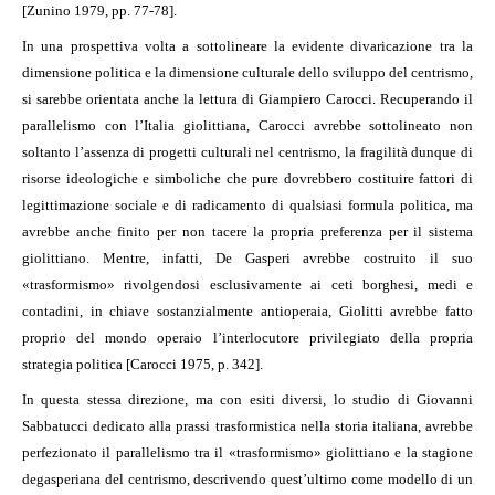
[Zunino 1979, pp. 77-78].
In una prospettiva volta a sottolineare la evidente divaricazione tra la
dimensione politica e la dimensione culturale dello sviluppo del centrismo,
si sarebbe orientata anche la lettura di Giampiero Carocci. Recuperando il
parallelismo con l’Italia giolittiana, Carocci avrebbe sottolineato non
soltanto l’assenza di progetti culturali nel centrismo, la fragilità dunque di
risorse ideologiche e simboliche che pure dovrebbero costituire fattori di
legittimazione sociale e di radicamento di qualsiasi formula politica, ma
avrebbe anche finito per non tacere la propria preferenza per il sistema
giolittiano. Mentre, infatti, De Gasperi avrebbe costruito il suo
«trasformismo» rivolgendosi esclusivamente ai ceti borghesi, medi e
contadini, in chiave sostanzialmente antioperaia, Giolitti avrebbe fatto
proprio del mondo operaio l’interlocutore privilegiato della propria
strategia politica [Carocci 1975, p. 342].
In questa stessa direzione, ma con esiti diversi, lo studio di Giovanni
Sabbatucci dedicato alla prassi trasformistica nella storia italiana, avrebbe
perfezionato il parallelismo tra il «trasformismo» giolittiano e la stagione
degasperiana del centrismo, descrivendo quest’ultimo come modello di un