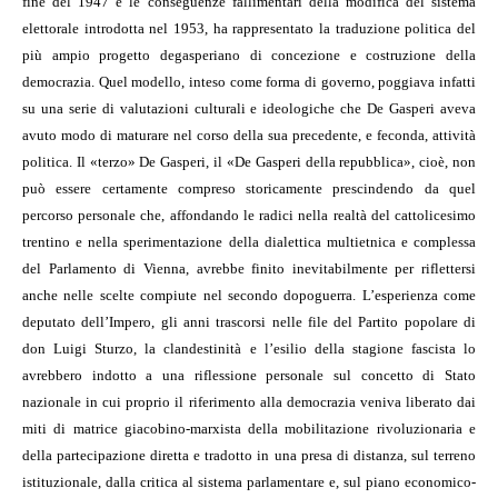
fine del 1947 e le conseguenze fallimentari della modifica del sistema
elettorale introdotta nel 1953, ha rappresentato la traduzione politica del
più ampio progetto degasperiano di concezione e costruzione della
democrazia. Quel modello, inteso come forma di governo, poggiava infatti
su una serie di valutazioni culturali e ideologiche che De Gasperi aveva
avuto modo di maturare nel corso della sua precedente, e feconda, attività
politica. Il «terzo» De Gasperi, il «De Gasperi della repubblica», cioè, non
può essere certamente compreso storicamente prescindendo da quel
percorso personale che, affondando le radici nella realtà del cattolicesimo
trentino e nella sperimentazione della dialettica multietnica e complessa
del Parlamento di Vienna, avrebbe finito inevitabilmente per riflettersi
anche nelle scelte compiute nel secondo dopoguerra. L’esperienza come
deputato dell’Impero, gli anni trascorsi nelle file del Partito popolare di
don Luigi Sturzo, la clandestinità e l’esilio della stagione fascista lo
avrebbero indotto a una riflessione personale sul concetto di Stato
nazionale in cui proprio il riferimento alla democrazia veniva liberato dai
miti di matrice giacobino-marxista della mobilitazione rivoluzionaria e
della partecipazione diretta e tradotto in una presa di distanza, sul terreno
istituzionale, dalla critica al sistema parlamentare e, sul piano economico-