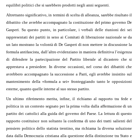
equilibri politici che si sarebbero prodotti negli anni seguenti.
Altrettanto significativo, in termini di scelta di alleanza, sarebbe risultato il
dibattito che avrebbe accompagnato la costituzione del primo governo De
Gasperi. Su questo punto, in particolare, i verbali delle riunioni dei sei
rappresentati dei partiti in seno ai Comitati di liberazione nazionale se da
un lato mostrano la volontà di De Gasperi di non mettere in discussione la
formula antifascista, dall’altro evidenziano in maniera definitiva l’esigenza
di difendere la partecipazione del Partito liberale al dicastero che si
apprestava a presiedere. In diverse occasioni, nel corso dei dibattiti che
avrebbero accompagnato la successione a Parri, egli avrebbe insistito sul
mantenimento della «formula a sei» fronteggiando tanto le opposizioni
esterne, quanto quelle interne al suo stesso partito.
Un ultimo riferimento merita, infine, il richiamo al rapporto tra fede e
politica in un contesto segnato per la prima volta dalla affermazione di un
partito dei cattolici alla guida del governo del Paese. La lettura di questo
rapporto costituisce non soltanto la conferma di uno dei tratti salienti del
pensiero politico dello statista trentino, ma richiama la diversa soluzione
data dalla Democrazia cristiana alla questione della distinzione tra Stato e