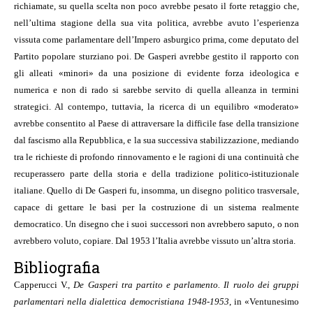
richiamate, su quella scelta non poco avrebbe pesato il forte retaggio che,
nell’ultima stagione della sua vita politica, avrebbe avuto l’esperienza
vissuta come parlamentare dell’Impero asburgico prima, come deputato del
Partito popolare sturziano poi. De Gasperi avrebbe gestito il rapporto con
gli alleati «minori» da una posizione di evidente forza ideologica e
numerica e non di rado si sarebbe servito di quella alleanza in termini
strategici. Al contempo, tuttavia, la ricerca di un equilibro «moderato»
avrebbe consentito al Paese di attraversare la difficile fase della transizione
dal fascismo alla Repubblica, e la sua successiva stabilizzazione, mediando
tra le richieste di profondo rinnovamento e le ragioni di una continuità che
recuperassero parte della storia e della tradizione politico-istituzionale
italiane. Quello di De Gasperi fu, insomma, un disegno politico trasversale,
capace di gettare le basi per la costruzione di un sistema realmente
democratico. Un disegno che i suoi successori non avrebbero saputo, o non
avrebbero voluto, copiare. Dal 1953 l’Italia avrebbe vissuto un’altra storia.
Bibliografia
Capperucci V.,
De Gasperi tra partito e parlamento. Il ruolo dei gruppi
parlamentari nella dialettica democristiana 1948-1953
, in «Ventunesimo