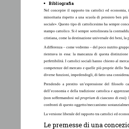
Bibliografia
Nel concepire il rapporto tra cattolici ed economia, 
minoritaria rispetto a una scuola di pensiero ben più 
sociale». Questo tipo di cattolicesimo ha sempre conc
stampo cattolico. Si è sempre sottolineata la contraddiz
cristiana, come la destinazione universale dei beni, la p
A differenza – come vedremo – del poco nutrito gruppo de
rientrava in essa: la mancanza di questa distinzione
perfettibilità. I cattolici sociali hanno chiesto al mer
competenze del mercato e quelle più proprie dello Stato
diverse funzioni, impedendogli, di fatto una consider
Prendendo a prestito un’espressione del filosofo c
dell’economia e della tradizione cattolica e apprezzan
(non soffermandosi sul
proprium
di ciascuno di essi):
confronti di questo oggetto/meccanismo sostanzialmen
La versione liberale del rapporto tra cattolici ed eco
Le premesse di una concezio