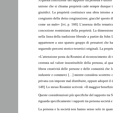
A questa concezione del rapporto tra persona e diritto
unione che si chiama proprietà cade sempre dunque tra
giuridici. La proprietà costituisce una sfera intorno 
congiunto della detta congiunzione; giacché questo dis
come un male» [
ivi
, p. 160]. L’assenza della tematic
concezione rosminiana della proprietà. La dimensione 
nella linea della tradizione liberale a partire da John
appartenere a uno sparuto gruppo di pensatori che han
seguendo percorsi storico-teoretici originali. La propriet
«L’attenzione posta da Rosmini al riconoscimento di tutt
centrata sul valore insostituibile della persona, al qu
libera creatività delle persone e delle comunità che 
industrie e commerci […] mentre considera scorretto c
privata con imposte mal distribuite, oppure adoperi il
149]. Lo stesso Rosmini scriverà: «Il maggior benefizio
Queste considerazioni più specifiche del rapporto tra 
riguarda specificamente i rapporti tra persona società e
La persona e la società non hanno senso solo in quan