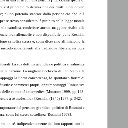
nione di una cosa con una persona […]. Questa specie di
è il principio di derivazione dei diritti e dei doveri
rare; niuno potendo staccare dalla persona ciò che le è
er se stesso considerato, è proibito dalla legge morale
rale cattolica, conferisce ancora maggiore risalto alla
sonale, non alienabile e non disponibile, pone Rosmini
ione cattolica stessa e, come dicevamo all’inizio, lo fa
metodo appartenenti alla tradizione liberale, sia pure
iberali. La sua dottrina giuridica e politica è realmente
 per la nazione. La migliore ricchezza di uno Stato è la
appoggi la libera concorrenza, lo spontaneo fiorire di
ustrie e commerci propri, oppure scoraggi l’iniziativa
a e delle comunità intermedie» [Muratore 1999, pp. 148-
i autore a sé medesimo» [Rosmini (1845) 1977, p. 342].
importante del pensiero giuridico-politico di Rosmini e
Marx, come lui stesso sottolinea [Rosmini 1978].
mo, in sé, indipendentemente dai loro rapporti con lo