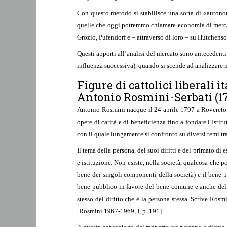
Con questo metodo si stabilisce una sorta di «autonom
quelle che oggi potremmo chiamare economia di mercato e
Grozio, Pufendorf e – attraverso di loro – su Hutchen
Questi apporti all’analisi del mercato sono antecedenti
influenza successiva), quando si scende ad analizzare n
Figure di cattolici liberali i
Antonio Rosmini-Serbati (1
Antonio Rosmini nacque il 24 aprile 1797 a Rovereto. S
opere di carità e di beneficienza fino a fondare l’Ist
con il quale lungamente si confrontò su diversi temi tra 
Il tema della persona, dei suoi diritti e del primato di
e istituzione. Non esiste, nella società, qualcosa che 
bene dei singoli componenti della società) e il bene p
bene pubblico in favore del bene comune e anche del b
stesso del diritto che è la persona stessa. Scrive Rosmi
[Rosmini 1967-1969, I, p. 191].