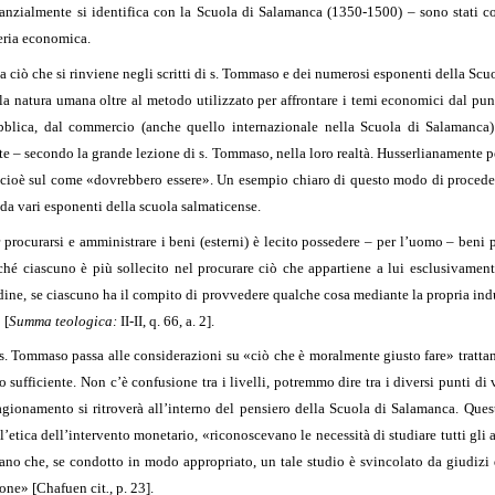
anzialmente si identifica con la Scuola di Salamanca (1350-1500) – sono stati co
teria economica.
iò che si rinviene negli scritti di s. Tommaso e dei numerosi esponenti della Scuo
a natura umana oltre al metodo utilizzato per affrontare i temi economici dal pun
pubblica, dal commercio (anche quello internazionale nella Scuola di Salamanca) a
diate – secondo la grande lezione di s. Tommaso, nella loro realtà. Husserlianamente
e, cioè sul come «dovrebbero essere». Un esempio chiaro di questo modo di proced
o da vari esponenti della scuola salmaticense.
procurarsi e amministrare i beni (esterni) è lecito possedere – per l’uomo – beni
rché ciascuno è più sollecito nel procurare ciò che appartiene a lui esclusivament
ne, se ciascuno ha il compito di provvedere qualche cosa mediante la propria indust
 [
Summa teologica:
II-II, q. 66, a. 2].
. Tommaso passa alle considerazioni su «ciò che è moralmente giusto fare» tratta
sufficiente. Non c’è confusione tra i livelli, potremmo dire tra i diversi punti di 
ragionamento si ritroverà all’interno del pensiero della Scuola di Salamanca. Ques
, l’etica dell’intervento monetario, «riconoscevano le necessità di studiare tutti gli as
vano che, se condotto in modo appropriato, un tale studio è svincolato da giudizi 
ione» [Chafuen cit
.
, p. 23].