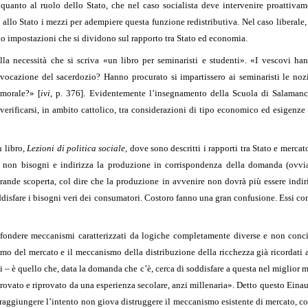
uanto al ruolo dello Stato, che nel caso socialista deve intervenire proattivame
allo Stato i mezzi per adempiere questa funzione redistributiva. Nel caso liberale,
ono impostazioni che si dividono sul rapporto tra Stato ed economia.
lla necessità che si scriva «un libro per seminaristi e studenti». «I vescovi ha
ocazione del sacerdozio? Hanno procurato si impartissero ai seminaristi le nozion
 morale?» [
ivi
, p. 376]. Evidentemente l’insegnamento della Scuola di Salamanc
erificarsi, in ambito cattolico, tra considerazioni di tipo economico ed esigenze 
n libro,
Lezioni di politica sociale
, dove sono descritti i rapporti tra Stato e merc
e non bisogni e indirizza la produzione in corrispondenza della domanda (ovviam
ande scoperta, col dire che la produzione in avvenire non dovrà più essere indiri
oddisfare i bisogni veri dei consumatori. Costoro fanno una gran confusione. Essi
ndere meccanismi caratterizzati da logiche completamente diverse e non concili
o del mercato e il meccanismo della distribuzione della ricchezza già ricordati a
 – è quello che, data la domanda che c’è, cerca di soddisfare a questa nel miglio
rovato e riprovato da una esperienza secolare, anzi millenaria». Detto questo Einau
 raggiungere l’intento non giova distruggere il meccanismo esistente di mercato, c