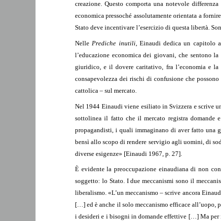
creazione. Questo comporta una notevole differenza q
economica pressoché assolutamente orientata a fornire 
Stato deve incentivare l’esercizio di questa libertà. S
Nelle
Prediche inutili
, Einaudi dedica un capitolo a
l’educazione economica dei giovani, che sentono la v
giuridico, e il dovere caritativo, fra l’economia e la
consapevolezza dei rischi di confusione che possono v
cattolica – sul mercato.
Nel 1944 Einaudi viene esiliato in Svizzera e scrive u
sottolinea il fatto che il mercato registra domande 
propagandisti, i quali immaginano di aver fatto una gr
bensì allo scopo di rendere servigio agli uomini, di s
diverse esigenze» [Einaudi 1967, p. 27].
È evidente la preoccupazione einaudiana di non confo
soggetto: lo Stato. I due meccanismi sono il meccanism
liberalismo. «L’un meccanismo – scrive ancora Einaudi
[…] ed è anche il solo meccanismo efficace all’uopo, p
i desideri e i bisogni in domande effettive […] Ma per