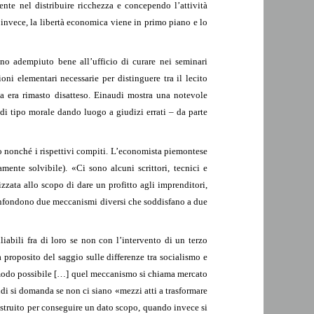
nte nel distribuire ricchezza e concependo l’attività
 invece, la libertà economica viene in primo piano e lo
nno adempiuto bene all’ufficio di curare nei seminari
i elementari necessarie per distinguere tra il lecito
a era rimasto disatteso. Einaudi mostra una notevole
di tipo morale dando luogo a giudizi errati – da parte
ato nonché i rispettivi compiti. L’economista piemontese
ente solvibile). «Ci sono alcuni scrittori, tecnici e
zzata allo scopo di dare un profitto agli imprenditori,
 confondono due meccanismi diversi che soddisfano a due
abili fra di loro se non con l’intervento di un terzo
 proposito del saggio sulle differenze tra socialismo e
r modo possibile […] quel meccanismo si chiama mercato
di si domanda se non ci siano «mezzi atti a trasformare
ostruito per conseguire un dato scopo, quando invece si