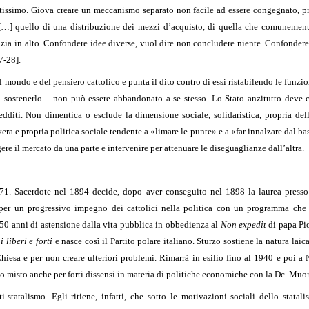
tissimo. Giova creare un meccanismo separato non facile ad essere congegnato, p
[…] quello di una distribuzione dei mezzi d’acquisto, di quella che comunement
zia in alto. Confondere idee diverse, vuol dire non concludere niente. Confondere,
7-28].
l mondo e del pensiero cattolico e punta il dito contro di essi ristabilendo le funzi
 a sostenerlo – non può essere abbandonato a se stesso. Lo Stato anzitutto deve
edditi. Non dimentica o esclude la dimensione sociale, solidaristica, propria dell
a e propria politica sociale tendente a «limare le punte» e a «far innalzare dal bas
e il mercato da una parte e intervenire per attenuare le diseguaglianze dall’altra.
1. Sacerdote nel 1894 decide, dopo aver conseguito nel 1898 la laurea presso la
o per un progressivo impegno dei cattolici nella politica con un programma che 
 50 anni di astensione dalla vita pubblica in obbedienza al
Non expedit
di papa Pio
 i liberi e forti
e nasce così il Partito polare italiano. Sturzo sostiene la natura laic
la Chiesa e per non creare ulteriori problemi. Rimarrà in esilio fino al 1940 e poi
po misto anche per forti dissensi in materia di politiche economiche con la Dc. Muor
i-statalismo. Egli ritiene, infatti, che sotto le motivazioni sociali dello stata