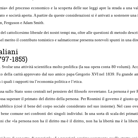
ia» del processo economico e la scoperta delle sue leggi apre la strada a una valu
 società aperta. A partire da queste considerazioni si è arrivati a sostenere una in
son, Ferguson e Adam Smith.
 del cattolicesimo liberale dei nostri tempi ma, oltre alle questioni di metodo desc
el merito il contributo tomistico e salmaticense presenta notevoli spunti in una dir
taliani
797-1855)
volse una attività scientifica molto prolifica (la sua opera conta 80 volumi). Accan
ituto della carità approvato dal suo amico papa Gregorio XVI nel 1839. Fu grande a
i quali i rapporti tra l’economia politica e l’etica.
 essa sullo Stato sono centrali nel pensiero del filosofo roveretano. La persona è per 
possa superare il primato del diritto della persona. Per Rosmini il governo è giusto 
ubblico (cioè il bene del corpo sociale considerato nel suo insieme). Nel caso ove s
ene comune nei confronti dei singoli individui. In una sorta di scala dei primati 
ni che «la persona non ha il diritto ma è il diritto, non ha la libertà ma è la libe