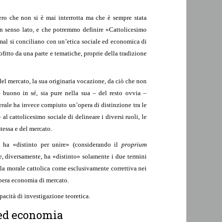
iero che non si è mai interrotta ma che è sempre stata
e in senso lato, e che potremmo definire «Cattolicesimo
mal si conciliano con un’etica sociale ed economica di
ofitto da una parte e tematiche, proprie della tradizione
 del mercato, la sua originaria vocazione, da ciò che non
e buono in sé, sia pure nella sua – del resto ovvia –
iberale ha invece compiuto un’opera di distinzione tra le
l cattolicesimo sociale di delineare i diversi ruoli, le
tessa e del mercato.
le ha «distinto per unire» (considerando il
proprium
le, diversamente, ha «distinto» solamente i due termini
la morale cattolica come esclusivamente correttiva nei
bera economia di mercato.
acità di investigazione teoretica.
 ed economia