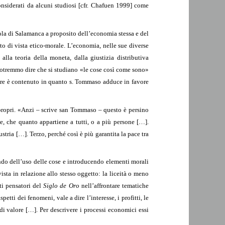
nsiderati da alcuni studiosi [cfr. Chafuen 1999] come
la di Salamanca a proposito dell’economia stessa e del
to di vista etico-morale. L’economia, nelle sue diverse
lla teoria della moneta, dalla giustizia distributiva
 potremmo dire che si studiano «le cose così come sono»
ere è contenuto in quanto s. Tommaso adduce in favore
 propri. «Anzi – scrive san Tommaso – questo è persino
e, che quanto appartiene a tutti, o a più persone […].
ria […]. Terzo, perché così è più garantita la pace tra
ndo dell’uso delle cose e introducendo elementi morali
vista in relazione allo stesso oggetto: la liceità o meno
ti pensatori del
Siglo de Oro
nell’affrontare tematiche
petti dei fenomeni, vale a dire l’interesse, i profitti, le
di valore […]. Per descrivere i processi economici essi