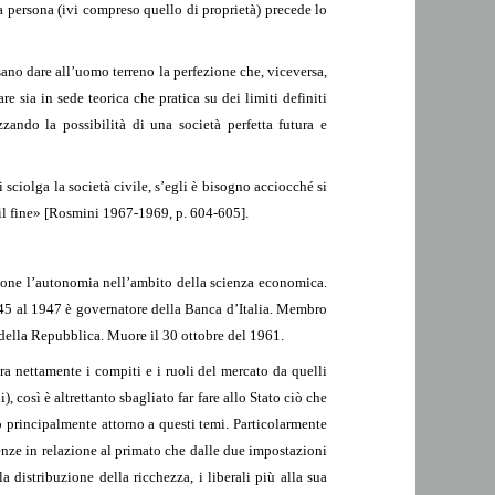
lla persona (ivi compreso quello di proprietà) precede lo
sano dare all’uomo terreno la perfezione che, viceversa,
e sia in sede teorica che pratica su dei limiti definiti
zzando la possibilità di una società perfetta futura e
 sciolga la società civile, s’egli è bisogno acciocché si
o il fine» [Rosmini 1967-1969, p. 604-605].
done l’autonomia nell’ambito della scienza economica.
1945 al 1947 è governatore della Banca d’Italia. Membro
 della Repubblica. Muore il 30 ottobre del 1961.
ra nettamente i compiti e i ruoli del mercato da quelli
, così è altrettanto sbagliato far fare allo Stato ciò che
o principalmente attorno a questi temi. Particolarmente
enze in relazione al primato che dalle due impostazioni
a distribuzione della ricchezza, i liberali più alla sua