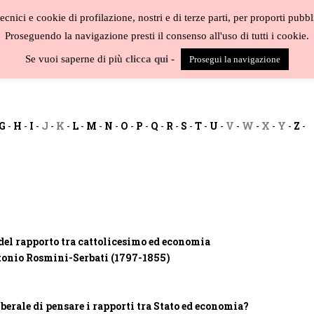
cnici e cookie di profilazione, nostri e di terze parti, per proporti pubbl
Proseguendo la navigazione presti il consenso all'uso di tutti i cookie.
BLOG
CAT
Se vuoi saperne di più
clicca qui
-
Prosegui la navigazione
G
-
H
-
I
-
J
-
K
-
L
-
M
-
N
-
O
-
P
-
Q
-
R
-
S
-
T
-
U
-
V
-
W
-
X
-
Y
-
Z
-
del rapporto tra cattolicesimo ed economia
Antonio Rosmini-Serbati (1797-1855)
iberale di pensare i rapporti tra Stato ed economia?