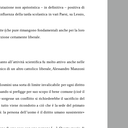
tazione non aprioristica – in definitiva – positiva di
fluenza della tarda scolastica in vari Paesi, su Lessio,
ritte (che pure rimangono fondamentali anche per la loro
ezione certamente liberale.
to all’attività scientifica fu molto attivo anche nelle
mico di un altro cattolico liberale, Alessandro Manzoni
Rosmini una sorta di limite invalicabile per ogni diritto
quando si prefigge per suo scopo il bene comune (cioè il
orgesse un conflitto si richiederebbe il sacrificio del
tutto viene ricondotto a ciò che è la sede del primato
rtà: la persona dell’uomo è il diritto umano sussistente»