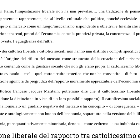
in Italia, l’impostazione liberale non ha mai prevalso. È una tradizione di pens
presente e rappresentata, sia al livello culturale che politico, nonché ecclesial
epito il mercato come un luogo/meccanismo rispondente a obiettivi e finalità che 
ione tra temi, propri dell’economia, come la proprietà privata, la concorrenza, il pr
overtà, l’eguaglianza dall’altra.
i cattolici liberali, i cattolici sociali non hanno mai distinto i compiti specifici
 è l’origine del rifiuto del mercato come strumento della creazione delle risors
cato contenuti come la giustizia sociale che non gli erano propri. Il cattolicesimo l
 evitando – così – quel cortocircuito teoretico che non ha consentito – di fatto – a
azione sgombra da pregiudizi dell’apporto moralmente apprezzabile dell’economia s
attolico francese Jacques Maritain, potremmo dire che il cattolicesimo libera
done la distinzione in vista di un loro possibile rapporto). Il cattolicesimo socia
 ha formulato un giudizio negativo del mercato e ha concepito – di conseguenza – 
te e ontologicamente non buono dell’economia, soprattutto nella versione della li
nomia, pure quantitativamente minoritaria, denota – come vedremo – una indubbia cap
ne liberale del rapporto tra cattolicesimo