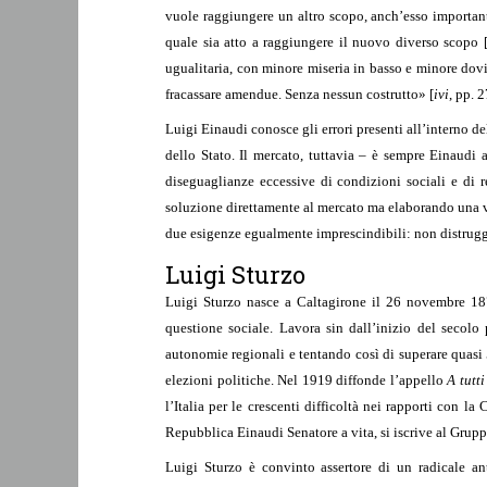
vuole raggiungere un altro scopo, anch’esso importan
quale sia atto a raggiungere il nuovo diverso scopo 
ugualitaria, con minore miseria in basso e minore dovi
fracassare amendue. Senza nessun costrutto» [
ivi
, pp. 2
Luigi Einaudi conosce gli errori presenti all’interno de
dello Stato. Il mercato, tuttavia – è sempre Einaudi
diseguaglianze eccessive di condizioni sociali e di r
soluzione direttamente al mercato ma elaborando una ver
due esigenze egualmente imprescindibili: non distrugger
Luigi Sturzo
Luigi Sturzo nasce a Caltagirone il 26 novembre 187
questione sociale. Lavora sin dall’inizio del secol
autonomie regionali e tentando così di superare quasi
elezioni politiche. Nel 1919 diffonde l’appello
A tutti
l’Italia per le crescenti difficoltà nei rapporti con 
Repubblica Einaudi Senatore a vita, si iscrive al Grup
Luigi Sturzo è convinto assertore di un radicale ant