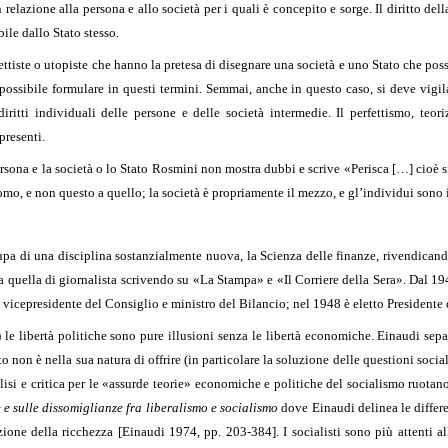
relazione alla persona e allo società per i quali è concepito e sorge. Il diritto de
ile dallo Stato stesso.
ettiste o utopiste che hanno la pretesa di disegnare una società e uno Stato che pos
ossibile formulare in questi termini. Semmai, anche in questo caso, si deve vigilar
ritti individuali delle persone e delle società intermedie. Il perfettismo, teori
presenti.
ersona e la società o lo Stato Rosmini non mostra dubbi e scrive «Perisca […] cioè si
uomo, e non questo a quello; la società è propriamente il mezzo, e gl’individui son
upa di una disciplina sostanzialmente nuova, la Scienza delle finanze, rivendican
e a quella di giornalista scrivendo su «La Stampa» e «Il Corriere della Sera». Dal 
 vicepresidente del Consiglio e ministro del Bilancio; nel 1948 è eletto Presidente
e libertà politiche sono pure illusioni senza le libertà economiche. Einaudi sepa
non è nella sua natura di offrire (in particolare la soluzione delle questioni sociali)
alisi e critica per le «assurde teorie» economiche e politiche del socialismo ruotan
e sulle dissomiglianze fra liberalismo e socialismo
dove Einaudi delinea le differ
zione della ricchezza [Einaudi 1974, pp. 203-384]. I socialisti sono più attenti all