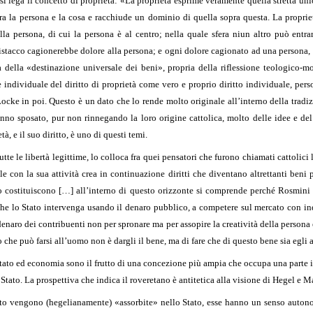
 si lega il concetto di proprietà: «La proprietà esprime veramente quella stretta u
 la persona e la cosa e racchiude un dominio di quella sopra questa. La proprietà 
alla persona, di cui la persona è al centro; nella quale sfera niun altro può ent
tacco cagionerebbe dolore alla persona; e ogni dolore cagionato ad una persona, p
a della «destinazione universale dei beni», propria della riflessione teologico-mo
individuale del diritto di proprietà come vero e proprio diritto individuale, per
 Locke in poi. Questo è un dato che lo rende molto originale all’interno della tradiz
no sposato, pur non rinnegando la loro origine cattolica, molto delle idee e del 
à, e il suo diritto, è uno di questi temi.
e le libertà legittime, lo colloca fra quei pensatori che furono chiamati cattolici l
ale con la sua attività crea in continuazione diritti che diventano altrettanti beni
lo costituiscono […] all’interno di questo orizzonte si comprende perché Rosmini 
he lo Stato intervenga usando il denaro pubblico, a competere sul mercato con ind
 denaro dei contribuenti non per spronare ma per assopire la creatività della person
 che può farsi all’uomo non è dargli il bene, ma di fare che di questo bene sia egl
Stato ed economia sono il frutto di una concezione più ampia che occupa una parte 
 Stato. La prospettiva che indica il roveretano è antitetica alla visione di Hegel e 
to vengono (hegelianamente) «assorbite» nello Stato, esse hanno un senso autono