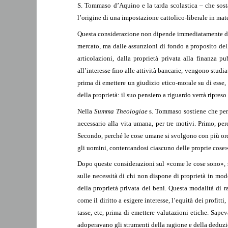
S. Tommaso d’Aquino e la tarda scolastica – che sost
l’origine di una impostazione cattolico-liberale in ma
Questa considerazione non dipende immediatamente da c
mercato, ma dalle assunzioni di fondo a proposito dell
articolazioni, dalla proprietà privata alla finanza 
all’interesse fino alle attività bancarie, vengono stu
prima di emettere un giudizio etico-morale su di ess
della proprietà: il suo pensiero a riguardo verrà ripres
Nella
Summa Theologiae
s. Tommaso sostiene che per 
necessario alla vita umana, per tre motivi. Primo, pe
Secondo, perché le cose umane si svolgono con più ordi
gli uomini, contentandosi ciascuno delle proprie cose»
Dopo queste considerazioni sul «come le cose sono», s
sulle necessità di chi non dispone di proprietà in modo 
della proprietà privata dei beni. Questa modalità di 
come il diritto a esigere interesse, l’equità dei profitti
tasse, etc, prima di emettere valutazioni etiche. Sape
adoperavano gli strumenti della ragione e della deduz