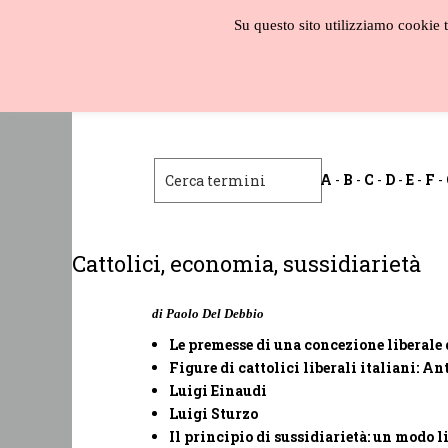
Salta
Su questo sito utilizziamo cookie te
al
contenuto
Biblioteca
liberale
A
-
B
-
C
-
D
-
E
-
F
-
Cattolici, economia, sussidiarietà
di Paolo Del Debbio
Le premesse di una concezione liberale 
Figure di cattolici liberali italiani: 
Luigi Einaudi
Luigi Sturzo
Il principio di sussidiarietà: un modo l