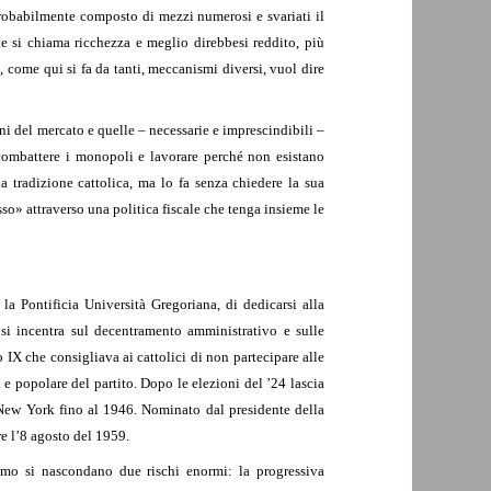
robabilmente composto di mezzi numerosi e svariati il
e si chiama ricchezza e meglio direbbesi reddito, più
 come qui si fa da tanti, meccanismi diversi, vuol dire
oni del mercato e quelle – necessarie e imprescindibili –
 combattere i monopoli e lavorare perché non esistano
a tradizione cattolica, ma lo fa senza chiedere la sua
so» attraverso una politica fiscale che tenga insieme le
 Pontificia Università Gregoriana, di dedicarsi alla
si incentra sul decentramento amministrativo e sulle
 IX che consigliava ai cattolici di non partecipare alle
a e popolare del partito. Dopo le elezioni del ’24 lascia
 a New York fino al 1946. Nominato dal presidente della
e l’8 agosto del 1959.
lismo si nascondano due rischi enormi: la progressiva