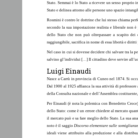
Stato. Semmai è lo Stato a ricevere un senso proprio in 
Stato e delinea attorno alle persone uno spazio intangib
Rosmini è contro le dottrine che lui stesso chiama perf
secondo la sua impostazione realista e liberale non è p
dello Stato che non può oltrepassare a scapito dei di
raggiungibile, sacrifica in nome di essa libertà e diritti 
Nel caso in cui si dovesse decidere chi salvare tra la p
salvino gl’individui […] Il cittadino deve servire all’
Luigi Einaudi
Nasce a Carrù in provincia di Cuneo nel 1874. Si occ
Dal 1900 al 1925 affianca la sua attività di professor
della Consulta nazionale e dell’Assemblea costituente,
Per Einaudi (è nota la polemica con Benedetto Croce) l
dello Stato: come è un errore chiedere al mercato quanto 
il mercato può e sa fare meglio dello Stato. La sua an
noto è il saggio
Discorso elementare sulle somiglianze 
ideali viene attribuito alla produzione e alla distribu