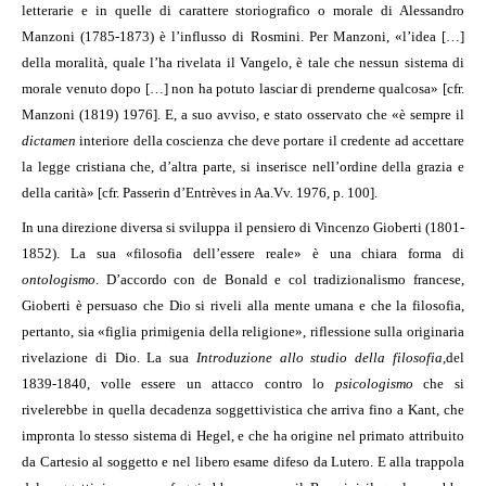
letterarie e in quelle di carattere storiografico o morale di Alessandro
Manzoni (1785-1873) è l’influsso di Rosmini. Per Manzoni, «l’idea […]
della moralità, quale l’ha rivelata il Vangelo, è tale che nessun sistema di
morale venuto dopo […] non ha potuto lasciar di prenderne qualcosa» [cfr.
Manzoni (1819) 1976]. E, a suo avviso, e stato osservato che «è sempre il
dictamen
interiore della coscienza che deve portare il credente ad accettare
la legge cristiana che, d’altra parte, si inserisce nell’ordine della grazia e
della carità» [cfr. Passerin d’Entrèves in Aa.Vv. 1976, p. 100].
In una direzione diversa si sviluppa il pensiero di Vincenzo Gioberti (1801-
1852). La sua «filosofia dell’essere reale» è una chiara forma di
ontologismo
. D’accordo con de Bonald e col tradizionalismo francese,
Gioberti è persuaso che Dio si riveli alla mente umana e che la filosofia,
pertanto, sia «figlia primigenia della religione», riflessione sulla originaria
rivelazione di Dio. La sua
Introduzione allo studio della filosofia
,
del
1839-1840, volle essere un attacco contro lo
psicologismo
che si
rivelerebbe in quella decadenza soggettivistica che arriva fino a Kant, che
impronta lo stesso sistema di Hegel, e che ha origine nel primato attribuito
da Cartesio al soggetto e nel libero esame difeso da Lutero. E alla trappola