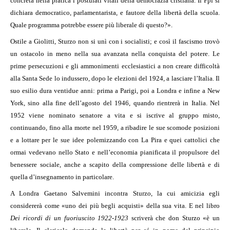
concreta nella pratica i postulati vitali della democrazia cristiana. Il Ppi si
dichiara democratico, parlamentarista, e fautore della libertà della scuola.
Quale programma potrebbe essere più liberale di questo?».
Ostile a Giolitti, Sturzo non si unì con i socialisti; e così il fascismo trovò
un ostacolo in meno nella sua avanzata nella conquista del potere. Le
prime persecuzioni e gli ammonimenti ecclesiastici a non creare difficoltà
alla Santa Sede lo indussero, dopo le elezioni del 1924, a lasciare l’Italia. Il
suo esilio dura ventidue anni: prima a Parigi, poi a Londra e infine a New
York, sino alla fine dell’agosto del 1946, quando rientrerà in Italia. Nel
1952 viene nominato senatore a vita e si iscrive al gruppo misto,
continuando, fino alla morte nel 1959, a ribadire le sue scomode posizioni
e a lottare per le sue idee polemizzando con La Pira e quei cattolici che
ormai vedevano nello Stato e nell’economia pianificata il propulsore del
benessere sociale, anche a scapito della compressione delle libertà e di
quella d’insegnamento in particolare.
A Londra Gaetano Salvemini incontra Sturzo, la cui amicizia egli
considererà come «uno dei più begli acquisti» della sua vita. E nel libro
Dei ricordi di un fuoriuscito 1922-1923
scriverà che don Sturzo «è un