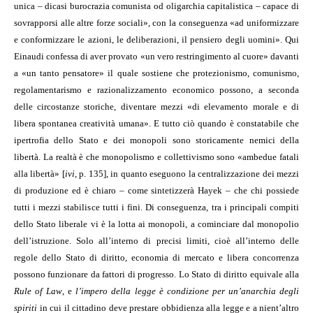
unica – dicasi burocrazia comunista od oligarchia capitalistica – capace di
sovrapporsi alle altre forze sociali», con la conseguenza «ad uniformizzare
e conformizzare le azioni, le deliberazioni, il pensiero degli uomini». Qui
Einaudi confessa di aver provato «un vero restringimento al cuore» davanti
a «un tanto pensatore» il quale sostiene che protezionismo, comunismo,
regolamentarismo e razionalizzamento economico possono, a seconda
delle circostanze storiche, diventare mezzi «di elevamento morale e di
libera spontanea creatività umana». E tutto ciò quando è constatabile che
ipertrofia dello Stato e dei monopoli sono storicamente nemici della
libertà. La realtà è che monopolismo e collettivismo sono «ambedue fatali
alla libertà» [
ivi
, p. 135], in quanto eseguono la centralizzazione dei mezzi
di produzione ed è chiaro – come sintetizzerà Hayek – che chi possiede
tutti i mezzi stabilisce tutti i fini. Di conseguenza, tra i principali compiti
dello Stato liberale vi è la lotta ai monopoli, a cominciare dal monopolio
dell’istruzione. Solo all’interno di precisi limiti, cioè all’interno delle
regole dello Stato di diritto, economia di mercato e libera concorrenza
possono funzionare da fattori di progresso. Lo Stato di diritto equivale alla
Rule of Law
, e
l’impero della legge è condizione per un’anarchia degli
spiriti
in cui il cittadino deve prestare obbidienza alla legge e a nient’altro