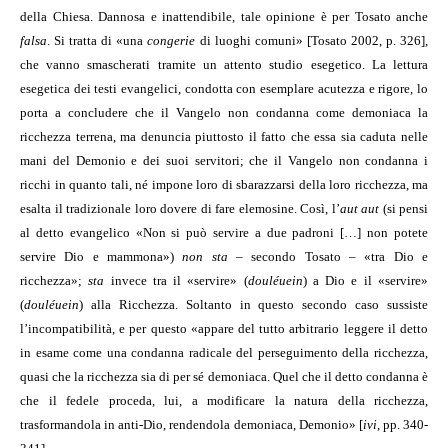
della Chiesa. Dannosa e inattendibile, tale opinione è per Tosato anche
falsa
. Si tratta di «una
congerie
di luoghi comuni» [Tosato 2002, p. 326],
che vanno smascherati tramite un attento studio esegetico. La lettura
esegetica dei testi evangelici, condotta con esemplare acutezza e rigore, lo
porta a concludere che il Vangelo non condanna come demoniaca la
ricchezza terrena, ma denuncia piuttosto il fatto che essa sia caduta nelle
mani del Demonio e dei suoi servitori; che il Vangelo non condanna i
ricchi in quanto tali, né impone loro di sbarazzarsi della loro ricchezza, ma
esalta il tradizionale loro dovere di fare elemosine. Così, l’
aut aut
(si pensi
al detto evangelico «Non si può servire a due padroni […] non potete
servire Dio e mammona»)
non sta
– secondo Tosato – «tra Dio e
ricchezza»;
sta
invece tra il «servire» (
douléuein
) a Dio e il «servire»
(
douléuein
) alla Ricchezza. Soltanto in questo secondo caso sussiste
l’incompatibilità, e per questo «appare del tutto arbitrario leggere il detto
in esame come una condanna radicale del perseguimento della ricchezza,
quasi che la ricchezza sia di per sé demoniaca. Quel che il detto condanna è
che il fedele proceda, lui, a modificare la natura della ricchezza,
trasformandola in anti-Dio, rendendola demoniaca, Demonio» [
ivi
, pp. 340-