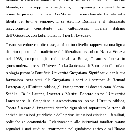
liberale. Il clericale domanda la libertà per sé in nome del principio
liberale, salvo a sopprimerla negli altri, non appena gli sia possibile, in
nome del principio clericale. Don Sturzo non è un clericale. Ha fede nella
libertà per tutti e sempre». E se Antonio Rosmini è il riferimento
maggiormente consistente del cattolicesimo liberale italiano
dell’Ottocento, don Luigi Sturzo lo è per il Novecento.
Tosato, sacerdote cattolico, esegeta di ottimo livello, rappresenta una figura
di primo piano nella tradizione del liberalismo cattolico. Nato a Venezia
nel 1938, compiuti gli studi liceali a Roma, Tosato si laurea in
giurisprudenza presso l’Università «La Sapienza» di Roma e in filosofia e
teologia presso la Pontificia Università Gregoriana. Significativi per la sua
formazione sono stati, alla Gregoriana, i corsi e i seminari di Bernard
Lonergan e, all’Istituto biblico, gli insegnamenti di docenti come Alonso-
Schökel, De la Lotterie, Lyonnet e Martini. Docente presso l’Università
Lateranense, la Gregoriana e successivamente presso l’Istituto biblico,
Tosato è autore di importanti ricerche riguardanti soprattutto la storia di
antiche istituzioni giuridiche e delle prime istituzioni cristiane – familiari,
politiche ed economiche. Relativamente alle istituzioni familiari vanno
segnalati i suoi studi sul matrimonio nel giudaismo antico e nel Nuovo