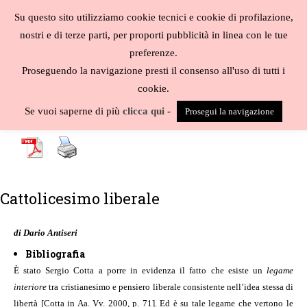
Salta
Su questo sito utilizziamo cookie tecnici e cookie di profilazione,
al
MENU
nostri e di terze parti, per proporti pubblicità in linea con le tue
contenuto
Biblioteca
preferenze.
liberale
Proseguendo la navigazione presti il consenso all'uso di tutti i
cookie.
A
-
B
-
C
-
D
-
E
-
F
-
G
-
H
-
I
-
J
-
K
-
L
-
M
-
N
-
O
-
P
-
Q
-
R
-
S
-
Se vuoi saperne di più
clicca qui
-
Prosegui la navigazione
T
-
U
-
V
-
W
-
X
-
Y
-
Z
-
Cattolicesimo liberale
di Dario Antiseri
Bibliografia
È stato Sergio Cotta a porre in evidenza il fatto che esiste un
legame
interiore
tra cristianesimo e pensiero liberale consistente nell’idea stessa di
libertà [Cotta in Aa. Vv. 2000, p. 71]. Ed è su tale legame che vertono le