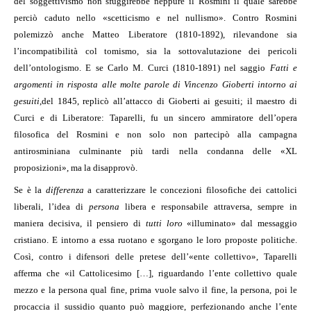
del soggettivismo non sfuggirebbe neppure il Rosmini il quale sarebbe
perciò caduto nello «scetticismo e nel nullismo». Contro Rosmini
polemizzò anche Matteo Liberatore (1810-1892), rilevandone sia
l’incompatibilità col tomismo, sia la sottovalutazione dei pericoli
dell’ontologismo. E se Carlo M. Curci (1810-1891) nel saggio
Fatti e
argomenti in risposta alle molte parole di Vincenzo Gioberti intorno ai
gesuiti
,
del 1845, replicò all’attacco di Gioberti ai gesuiti; il maestro di
Curci e di Liberatore: Taparelli, fu un sincero ammiratore dell’opera
filosofica del Rosmini e non solo non partecipò alla campagna
antirosminiana culminante più tardi nella condanna delle «XL
proposizioni», ma la disapprovò.
Se è la
differenza
a caratterizzare le concezioni filosofiche dei cattolici
liberali, l’idea di
persona
libera e responsabile attraversa, sempre in
maniera decisiva, il pensiero di
tutti loro
«illuminato» dal messaggio
cristiano. E intorno a essa ruotano e sgorgano le loro proposte politiche.
Così, contro i difensori delle pretese dell’«ente collettivo», Taparelli
afferma che «il Cattolicesimo […], riguardando l’ente collettivo quale
mezzo e la persona qual fine, prima vuole salvo il fine, la persona, poi le
procaccia il sussidio quanto può maggiore, perfezionando anche l’ente