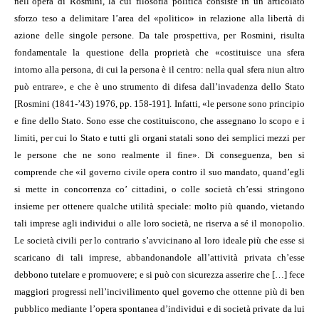
nell’opera di Rosmini, la cui filosofia politica consiste in un articolato
sforzo teso a delimitare l’area del «politico» in relazione alla libertà di
azione delle singole persone. Da tale prospettiva, per Rosmini, risulta
fondamentale la questione della proprietà che «costituisce una sfera
intorno alla persona, di cui la persona è il centro: nella qual sfera niun altro
può entrare», e che è uno strumento di difesa dall’invadenza dello Stato
[Rosmini (1841-’43) 1976, pp. 158-191]. Infatti, «le persone sono principio
e fine dello Stato. Sono esse che costituiscono, che assegnano lo scopo e i
limiti, per cui lo Stato e tutti gli organi statali sono dei semplici mezzi per
le persone che ne sono realmente il fine». Di conseguenza, ben si
comprende che «il governo civile opera contro il suo mandato, quand’egli
si mette in concorrenza co’ cittadini, o colle società ch’essi stringono
insieme per ottenere qualche utilità speciale: molto più quando, vietando
tali imprese agli individui o alle loro società, ne riserva a sé il monopolio.
Le società civili per lo contrario s’avvicinano al loro ideale più che esse si
scaricano di tali imprese, abbandonandole all’attività privata ch’esse
debbono tutelare e promuovere; e si può con sicurezza asserire che […] fece
maggiori progressi nell’incivilimento quel governo che ottenne più di ben
pubblico mediante l’opera spontanea d’individui e di società private da lui