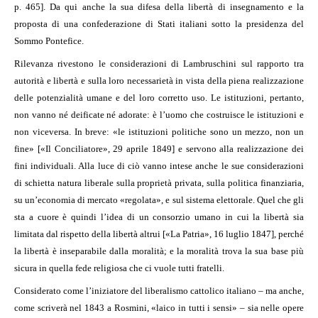
p. 465]. Da qui anche la sua difesa della libertà di insegnamento e la
proposta di una confederazione di Stati italiani sotto la presidenza del
Sommo Pontefice.
Rilevanza rivestono le considerazioni di Lambruschini sul rapporto tra
autorità e libertà e sulla loro necessarietà in vista della piena realizzazione
delle potenzialità umane e del loro corretto uso. Le istituzioni, pertanto,
non vanno né deificate né adorate: è l’uomo che costruisce le istituzioni e
non viceversa. In breve: «le istituzioni politiche sono un mezzo, non un
fine» [«Il Conciliatore», 29 aprile 1849] e servono alla realizzazione dei
fini individuali. Alla luce di ciò vanno intese anche le sue considerazioni
di schietta natura liberale sulla proprietà privata, sulla politica finanziaria,
su un’economia di mercato «regolata», e sul sistema elettorale. Quel che gli
sta a cuore è quindi l’idea di un consorzio umano in cui la libertà sia
limitata dal rispetto della libertà altrui [«La Patria», 16 luglio 1847], perché
la libertà è inseparabile dalla moralità; e la moralità trova la sua base più
sicura in quella fede religiosa che ci vuole tutti fratelli.
Considerato come l’iniziatore del liberalismo cattolico italiano – ma anche,
come scriverà nel 1843 a Rosmini, «laico in tutti i sensi» – sia nelle opere