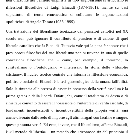
nell’orizzonte del pensiero empirista di tipo anglosassone si articolano le
riflessioni filosofiche di Luigi Einaudi (1874-1961); mentre su basi
soprattutto di teoria ermeneutica si collocano le argomentazioni
«politiche» di Angelo Tosato (1938-1999).
Una trattazione del liberalismo teorizzato dai pensatori cattolici nel XX
secolo non può ignorare il contributo di pensiero e di azione di quel
liberale cattolico che fu Einaudi. Tuttavia vale qui la pena far notare che i
presupposti filosofici del suo liberalismo non si trovano in una di quelle
concezioni filosofiche che – come, per esempio, il tomismo, lo
spiritualismo o l’ontologismo – interessano la storia delle «filosofie
cristiane». Il nucleo teorico centrale che informa la riflessione economica,
politica e sociale di Einaudi è la tesi gnoseologica della umana fallibilità.
Solo la rinuncia alla pretesa di essere in possesso della verità assoluta è la
prima garanzia della libertà. Difatti, chi, come il totalitario di destra o di
sinistra, è convinto di essere il possessore o l’interprete di verità assolute, di
fondamenti incontestabili o incontrovertibili della propria verità, sarà
anche divorato dallo zelo di imporre agli altri, magari con lacrime e sangue,
questa presunta verità. Ed ecco, invece, che il liberalismo, afferma Einaudi,
è «il metodo di libertà» – un metodo che «riconosce sin dal principio il