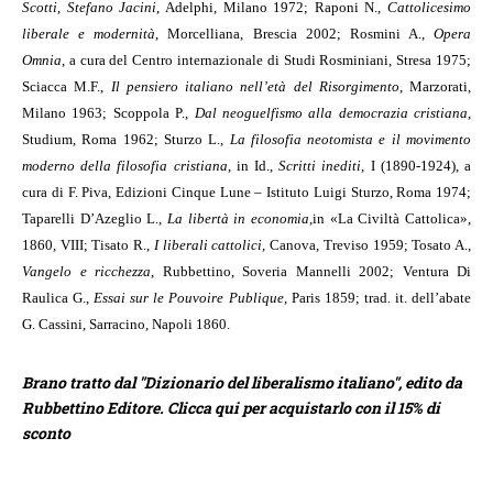
Scotti
,
Stefano Jacini
, Adelphi, Milano 1972; Raponi N.,
Cattolicesimo
liberale e modernità
, Morcelliana, Brescia 2002; Rosmini A.,
Opera
Omnia
, a cura del Centro internazionale di Studi Rosminiani, Stresa 1975;
Sciacca M.F.,
Il pensiero italiano nell’età del Risorgimento
, Marzorati,
Milano 1963; Scoppola P.,
Dal neoguelfismo alla democrazia cristiana
,
Studium, Roma 1962; Sturzo L.,
La filosofia neotomista e il movimento
moderno della filosofia cristiana
, in Id.,
Scritti inediti
, I (1890-1924), a
cura di F. Piva, Edizioni Cinque Lune – Istituto Luigi Sturzo, Roma 1974;
Taparelli D’Azeglio L.,
La libertà in economia
,
in «La Civiltà Cattolica»,
1860, VIII; Tisato R.,
I liberali cattolici
, Canova, Treviso 1959;
T
osato A.,
Vangelo e ricchezza
, Rubbettino, Soveria Mannelli 2002; Ventura Di
Raulica G.,
Essai sur le Pouvoire Publique
, Paris 1859; trad. it. dell’abate
G. Cassini, Sarracino, Napoli 1860.
Brano tratto dal "Dizionario del liberalismo italiano", edito da
Rubbettino Editore. Clicca qui per acquistarlo con il 15% di
sconto