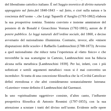
del liberalismo cattolico italiano. È nel
Saggio teoretico di diritto naturale
appoggiato sul fatto
,
del 1840-1843 – sul
fatto
, e cioè sulla natura e la
coscienza dell’uomo –, che Luigi Taparelli d’Azeglio (1793-1862) elabora
la sua
prospettiva tomista
. Tomista convinto e insieme ammiratore del
pensiero di de Bonald è Gioacchino Ventura (1792-1861), autore de
Il
potere pubblico. Le leggi naturali dell’ordine sociale
, del 1860, e deciso
avversario del razionalismo illuminista. Contrario, invece, alle «misere
disputazioni delle scuole» è Raffaello Lambruschini (1788-1873). Avverso
a quel razionalismo che riduce tutta l’esperienza al «fatto fisico» e che
troverebbe la sua scaturigine in Cartesio, Lambruschini non ha fiducia
alcuna nella metafisica [Lambruschini 1939]. Per lui, infatti, con i più
sofisticati e sottili argomenti metafisici «non si è mai convertito un
incredulo». Si tratta di una concezione filosofica che la «Civiltà Cattolica»
definì eterodossa e che altri considerarono sostanzialmente luterana:
«Luterino» venne definito il Lambruschini dal Guerrazzi.
In uno «spiritualismo oggettivo» consiste, d’altro canto, l’influente
prospettiva filosofica di Antonio Rosmini (1797-1855), con la sua
attenzione a scrutare i tratti del divino nell’uomo. Evidente nelle opere