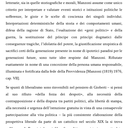
letterarie, sia in quelle storiografiche e morali, Manzoni assume come unico
criterio per interpretare e valutare eventi storici e istituzioni politiche le
sofferenze, le gioie e le scelte di coscienza dei singoli individui.
Interpretazioni deterministiche della storia e dei comportamenti umani,
difesa della ragione di Stato, l’esaltazione dei «geni politici» e della
guerra, la sostituzione del prìncipe con princìpi dogmatici dalle
conseguenze tragiche, l’idolatria del potere, la giustificazione utopistica di
sacrifici certi della generazione presente in nome di ipotetici paradisi per le
generazioni future, sono tutte idee respinte dal Manzoni. Rifiutate
esattamente in nome di una concezione della persona umana responsabile,
illuminata e fortificata dalla fede della Provvidenza [Manzoni (1819) 1976,
cap. VII].
Se spunti di liberalismo sono rinvenibili nel pensiero di Gioberti – si pensi
al suo rifiuto «della forza dei despoti», alla necessità della
contrapposizione e della disputa tra partiti politici, alla libertà di stampa,
alla necessità e urgenza dell’istruzione gratuita in vista di una consapevole
partecipazione alla vita politica – la più consistente elaborazione della
prospettiva liberale da parte di un cattolico nel secolo XIX la si trova