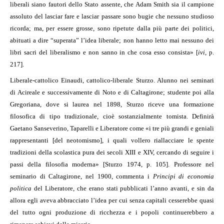
liberali siano fautori dello Stato assente, che Adam Smith sia il campione
assoluto del lasciar fare e lasciar passare sono bugie che nessuno studioso
ricorda; ma, per essere grosse, sono ripetute dalla più parte dei politici,
abituati a dire “superata” l’idea liberale; non hanno letto mai nessuno dei
libri sacri del liberalismo e non sanno in che cosa esso consista» [
ivi
, p.
217].
Liberale-cattolico Einaudi, cattolico-liberale Sturzo. Alunno nei seminari
di Acireale e successivamente di Noto e di Caltagirone; studente poi alla
Gregoriana, dove si laurea nel 1898, Sturzo riceve una formazione
filosofica di tipo tradizionale, cioè sostanzialmente tomista. Definirà
Gaetano Sanseverino, Taparelli e Liberatore come «i tre più grandi e geniali
rappresentanti [del neotomismo], i quali vollero riallacciare le spente
tradizioni della scolastica pura dei secoli XIII e XIV, cercando di seguire i
passi della filosofia moderna» [Sturzo 1974, p. 105]. Professore nel
seminario di Caltagirone, nel 1900, commenta i
Principi di economia
politica
del Liberatore, che erano stati pubblicati l’anno avanti, e sin da
allora egli aveva abbracciato l’idea per cui senza capitali cesserebbe quasi
del tutto ogni produzione di ricchezza e i popoli continuerebbero a