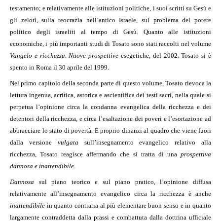
testamento; e relativamente alle istituzioni politiche, i suoi scritti su Gesù e
gli zeloti, sulla teocrazia nell’antico Israele, sul problema del potere
politico degli israeliti al tempo di Gesù. Quanto alle istituzioni
economiche, i più importanti studi di Tosato sono stati raccolti nel volume
Vangelo e ricchezza. Nuove prospettive
esegetiche, del 2002. Tosato si è
spento in Roma il 30 aprile del 1999.
Nel primo capitolo della seconda parte di questo volume, Tosato rievoca la
lettura ingenua, acritica, astorica e ascientifica dei testi sacri, nella quale si
perpetua l’opinione circa la condanna evangelica della ricchezza e dei
detentori della ricchezza, e circa l’esaltazione dei poveri e l’esortazione ad
abbracciare lo stato di povertà. E proprio dinanzi al quadro che viene fuori
dalla versione
vulgata
sull’insegnamento evangelico relativo alla
ricchezza, Tosato reagisce affermando che si tratta di una
prospettiva
dannosa e inattendibile
.
Dannosa
sul piano teorico e sul piano pratico, l’opinione diffusa
relativamente all’insegnamento evangelico circa la ricchezza è anche
inattendibile
in quanto contraria al più elementare buon senso e in quanto
largamente contraddetta dalla prassi e combattuta dalla dottrina ufficiale