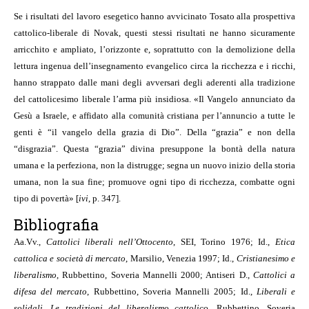
Se i risultati del lavoro esegetico hanno avvicinato Tosato alla prospettiva
cattolico-liberale di Novak, questi stessi risultati ne hanno sicuramente
arricchito e ampliato, l’orizzonte e, soprattutto con la demolizione della
lettura ingenua dell’insegnamento evangelico circa la ricchezza e i ricchi,
hanno strappato dalle mani degli avversari degli aderenti alla tradizione
del cattolicesimo liberale l’arma più insidiosa. «Il Vangelo annunciato da
Gesù a Israele, e affidato alla comunità cristiana per l’annuncio a tutte le
genti è “il vangelo della grazia di Dio”. Della “grazia” e non della
“disgrazia”. Questa “grazia” divina presuppone la bontà della natura
umana e la perfeziona, non la distrugge; segna un nuovo inizio della storia
umana, non la sua fine; promuove ogni tipo di ricchezza, combatte ogni
tipo di povertà» [
ivi
, p. 347].
Bibliografia
Aa.Vv.,
Cattolici liberali nell’Ottocento
, SEI, Torino 1976; Id.,
Etica
cattolica e società di mercato
, Marsilio, Venezia 1997; Id.,
Cristianesimo e
liberalismo
, Rubbettino, Soveria Mannelli 2000; Antiseri D.,
Cattolici a
difesa del mercato
, Rubbettino, Soveria Mannelli 2005; Id.,
Liberali e
solidali. Le tradizioni del liberalismo cattolico
, Rubbettino, Soveria