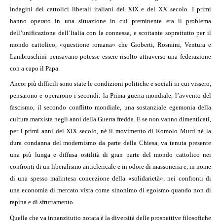
indagini dei cattolici liberali italiani del XIX e del XX secolo. I primi
hanno operato in una situazione in cui preminente era il problema
dell’unificazione dell’Italia con la connessa, e scottante soprattutto per il
mondo cattolico, «questione romana» che Gioberti, Rosmini, Ventura e
Lambruschini pensavano potesse essere risolto attraverso una federazione
con a capo il Papa.
Ancor più difficili sono state le condizioni politiche e sociali in cui vissero,
pensarono e operarono i secondi: la Prima guerra mondiale, l’avvento del
fascismo, il secondo conflitto mondiale, una sostanziale egemonia della
cultura marxista negli anni della Guerra fredda. E se non vanno dimenticati,
per i primi anni del XIX secolo, né il movimento di Romolo Murri né la
dura condanna del modernismo da parte della Chiesa, va tenuta presente
una più lunga e diffusa ostilità di gran parte del mondo cattolico nei
confronti di un liberalismo anticlericale e in odore di massoneria e, in nome
di una spesso malintesa concezione della «solidarietà», nei confronti di
una economia di mercato vista come sinonimo di egoismo quando non di
rapina e di sfruttamento.
Quella che va innanzitutto notata è la diversità delle prospettive filosofiche