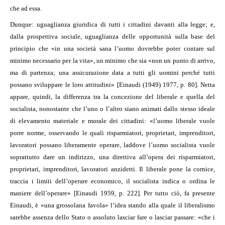
che ad essa.
Dunque: uguaglianza giuridica di tutti i cittadini davanti alla legge; e,
dalla prospettiva sociale, uguaglianza delle opportunità sulla base del
principio che «in una società sana l’uomo dovrebbe poter contare sul
minimo necessario per la vita», un minimo che sia «non un punto di arrivo,
ma di partenza; una assicurazione data a tutti gli uomini perché tutti
possano sviluppare le loro attitudini» [Einaudi (1949) 1977, p. 80]. Netta
appare, quindi, la differenza tra la concezione del liberale e quella del
socialista, nonostante che l’uno o l’altro siano animati dallo stesso ideale
di elevamento materiale e morale dei cittadini: «l’uomo liberale vuole
porre norme, osservando le quali risparmiatori, proprietari, imprenditori,
lavoratori possano liberamente operare, laddove l’uomo socialista vuole
soprattutto dare un indirizzo, una direttiva all’opera dei risparmiatori,
proprietari, imprenditori, lavoratori anzidetti. Il liberale pone la cornice,
traccia i limiti dell’operare economico, il socialista indica o ordina le
maniere dell’operare» [Einaudi
1959
, p. 222]. Per tutto ciò, fa presente
Einaudi, è «una grossolana favola» l’idea stando alla quale il liberalismo
sarebbe assenza dello Stato o assoluto lasciar fare o lasciar passare: «che i