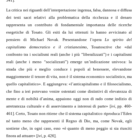
341].
La critica nei riguardi dell’interpretazione ingenua, falsa, dannosa e diffusa
dei testi sacri relativi alla problematica della ricchezza e il denaro
rappresenta un contributo di fondamentale importanza delle ricerche
esegetiche di Tosato. Gli esiti da lui ottenuti lo hanno avvicinato al
pensiero di Michael Novak. Presentandone l’opera
Lo spirito del
capitalismo democratico e il cristianesimo
, Tosato
scrive che «dal
confronto tra i socialismi reali (anche i più “liberalizzati”) e i capitalismi
reali (anche i meno “socializzati”) emerge un’indicazione univoca: la
strada che più e meglio conduce i popoli al benessere, elevandone
maggiormente il tenore di vita, non è il sistema economico socialistico, ma
quello capitalistico». E aggiungeva: «l’anticapitalismo e il filosocialismo,
che fino a ieri potevano venire ostentati come distintivi di elevatezza di
mente e di nobiltà d’anima, appaiono oggi non di rado come indizio di
arretratezza culturale e di asservimento a interessi di parte» [
ivi
, pp. 460-
461]. Certo, Tosato non ritiene che il sistema capitalistico riproduca l’Eden
né tanto meno che rappresenti il Regno di Dio, ma, come Novak, egli
sostiene che, in ogni caso, esso «è quanto di meno peggio si sia riusciti
finora ad attuare» [
ivi
, p. 426].