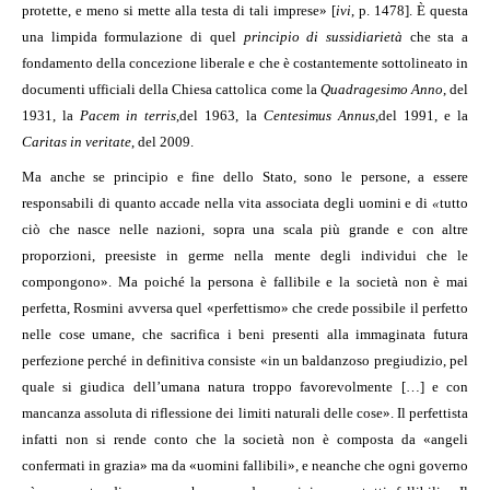
protette, e meno si mette alla testa di tali imprese» [
ivi
, p. 1478]. È questa
una limpida formulazione di quel
principio di sussidiarietà
che sta a
fondamento della concezione liberale e che è costantemente sottolineato in
documenti ufficiali della Chiesa cattolica come la
Quadragesimo Anno
, del
1931, la
Pacem in terris
,
del 1963, la
Centesimus Annus
,
del 1991, e la
Caritas in veritate
, del 2009.
Ma anche se principio e fine dello Stato, sono le persone, a essere
responsabili di quanto accade nella vita associata degli uomini e di
«
tutto
ciò che nasce nelle nazioni, sopra una scala più grande e con altre
proporzioni, preesiste in germe nella mente degli individui che le
compongono». Ma poiché la persona è fallibile e la società non è mai
perfetta, Rosmini avversa quel «perfettismo» che crede possibile il perfetto
nelle cose umane, che sacrifica i beni presenti alla immaginata futura
perfezione perché in definitiva consiste «in un baldanzoso pregiudizio, pel
quale si giudica dell’umana natura troppo favorevolmente […] e con
mancanza assoluta di riflessione dei limiti naturali delle cose». Il perfettista
infatti non si rende conto che la società non è composta da «angeli
confermati in grazia» ma da «uomini fallibili», e neanche che ogni governo