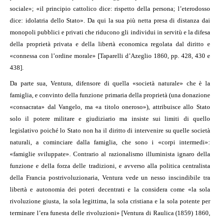
sociale»; «il principio cattolico dice: rispetto della persona; l’eterodosso
dice: idolatria dello Stato». Da qui la sua più netta presa di distanza dai
monopoli pubblici e privati che riducono gli individui in servitù e la difesa
della proprietà privata e della libertà economica regolata dal diritto e
«connessa con l’ordine morale» [Taparelli d’Azeglio 1860, pp. 428, 430 e
438].
Da parte sua, Ventura, difensore di quella «società naturale» che è la
famiglia, e convinto della funzione primaria della proprietà (una donazione
«consacrata» dal Vangelo, ma «a titolo oneroso»), attribuisce allo Stato
solo il potere militare e giudiziario ma insiste sui limiti di quello
legislativo poiché lo Stato non ha il diritto di intervenire su quelle società
naturali, a cominciare dalla famiglia, che sono i «corpi intermedi»:
«famiglie sviluppate». Contrario al razionalismo illuminista ignaro della
funzione e della forza delle tradizioni, e avverso alla politica centralista
della Francia postrivoluzionaria, Ventura vede un nesso inscindibile tra
libertà e autonomia dei poteri decentrati e la considera come «la sola
rivoluzione giusta, la sola legittima, la sola cristiana e la sola potente per
terminare l’era funesta delle rivoluzioni» [Ventura di Raulica (1859) 1860,