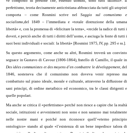
«è composto di persone che, essendo uomini, sono tutti fallibili». Il
perfettismo, teoria decisamente anticristiana abbracciata da tutti gli
utopisti
comporta – come Rosmini scrive nel
Saggio sul comunismo e
socialismo
,
del 1849 – l’immediata e «totale distruzione della umana
libertà» e, con la promessa di «felicitare la terra», «recide la radice di tutti i
doveri, e perciò anche di tutti i diritti dell’uomo, e asciuga la fonte di tutti i
suoi beni individuali e sociali: la libertà» [Rosmini 1975, IV, pp. 295 e ss.].
Su questo argomento, come anche su altri, Rosmini troverà un convinto
seguace in Gustavo di Cavour (1806-1864), fratello di Camillo, il quale in
Des idées communistes et des moyens d’en combattre le développement
, del
1846, sosteneva che il comunismo non doveva venir represso ma
combattuto sul piano ideale, morale e culturale, attraverso la diffusione di
sani princìpi, di ordine metafisico ed economico, tra le classi dirigenti e
quelle popolari.
Ma anche se critica il «perfettismo» perché non riesce a capire che la realtà
sociale, istituzioni e avvenimenti non sono e non saranno mai totalmente
nelle nostre mani e poiché non riconosce quell’«eterno principio
ontologico» stando al quale «l’esistenza di un bene impedisce talora di