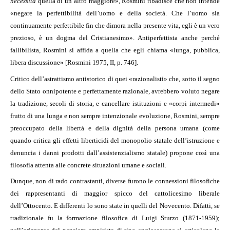
necessità
quella di un altro maggiore», Rosmini ribadisce che non intende
«negare la perfettibilità dell’uomo e della società. Che l’uomo sia
continuamente perfettibile fin che dimora nella presente vita, egli è un vero
prezioso, è un dogma del Cristianesimo». Antiperfettista anche perché
fallibilista, Rosmini si affida a quella che egli chiama «lunga, pubblica,
libera discussione» [Rosmini 1975, II, p. 746].
Critico dell’astrattismo antistorico di quei «razionalisti» che, sotto il segno
dello Stato onnipotente e perfettamente razionale, avrebbero voluto negare
la tradizione, secoli di storia, e cancellare istituzioni e «corpi intermedi»
frutto di una lunga e non sempre intenzionale evoluzione, Rosmini, sempre
preoccupato della libertà e della dignità della persona umana (come
quando critica gli effetti liberticidi del monopolio statale dell’istruzione e
denuncia i danni prodotti dall’assistenzialismo statale) propone così una
filosofia attenta alle concrete situazioni umane e sociali.
Dunque, non di rado contrastanti, diverse furono le connessioni filosofiche
dei rappresentanti di maggior spicco del cattolicesimo liberale
dell’Ottocento. E differenti lo sono state in quelli del Novecento. Difatti, se
tradizionale fu la formazione filosofica di Luigi Sturzo (1871-1959);