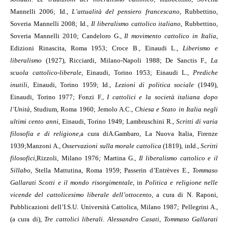
Mannelli 2006; Id.,
L’attualità del pensiero francescano
, Rubbettino,
Soveria Mannelli 2008; Id.,
Il liberalismo cattolico italiano
, Rubbettino,
Soveria Mannelli 2010; Candeloro G.,
Il movimento cattolico in Italia
,
Edizioni Rinascita, Roma 1953; Croce B., Einaudi L.,
Liberismo e
liberalismo
(1927), Ricciardi, Milano-Napoli 1988; De Sanctis F.,
La
scuola cattolico-liberale
, Einaudi, Torino 1953; Einaudi L.,
Prediche
inutili
, Einaudi, Torino 1959; Id.,
Lezioni di politica sociale
(1949),
Einaudi, Torino 1977; Fonzi
F.,
I cattolici e la società italiana dopo
l’Unità
, Studium, Roma 1960; Jemolo A.C.,
Chiesa e Stato in Italia negli
ultimi cento anni
, Einaudi, Torino 1949; Lambruschini
R.,
Scritti di varia
filosofia e di religione
,
a cura di
A.
Gambaro, La Nuova Italia, Firenze
1939;
Manzoni A.,
Osservazioni sulla morale cattolica
(1819), in
Id.,
Scritti
filosofici
,
Rizzoli, Milano 1976
;
Martina G.,
Il liberalismo cattolico e il
Sillabo
, Stella Mattutina, Roma 1959; Passerin d’Entrèves E.,
Tommaso
Gallarati Scotti e il mondo risorgimentale
, in
Politica e religione nelle
vicende del cattolicesimo liberale dell’ottocento
, a cura di N. Raponi,
Pubblicazioni dell’I.S.U. Università Cattolica, Milano 1987; Pellegrini A.,
(a cura di),
Tre cattolici liberali. Alessandro Casati
,
Tommaso Gallarati