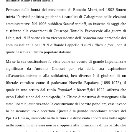
rimanere schiavi della miseria.
Persuaso della bontà del movimento di Romolo Murri, nel 1902 Sturzo
inizia l’attività politica guidando i cattolici di Caltagirone nelle elezioni
amministrative. Nel 1906 pubblica
Sintesi sociali
, un insieme di saggi che
si rifanno alle concezioni di Giuseppe Toniolo. Favorevole alla guerra di
Libia, nel 1915 viene eletto vicepresidente dell’Associazione nazionale dei
comuni italiani e nel 1919 diffonde l’appello
A tutti i liberi e forti
, con il
quale nasceva il Partito popolare italiano.
Ma se la sua costituzione fu vista come un evento di grande importanza e
significato da Antonio Gramsci per via della sua aspirazione
all’associazionismo e alla solidarietà, ben diverso è il giudizio di un
liberale cattolico come il padovano Novello Papafava (1899-1973), il
quale in uno scritto dal titolo
Popolari e liberali
,
del 1922, afferma che
«con l’abolizione del
non expedit
, la Chiesa dimostrava di rassegnarsi allo
stato liberale; autorizzando la costituzione del partito popolare, essa invece
lo ha riconosciuto e accettato. Questa è la grande importanza storica del
Ppi. La Chiesa, immobile nella lettura si è dimostrata ancora una volta agile
nello spirito poiché essa non si è opposta alla formazione di un partito che