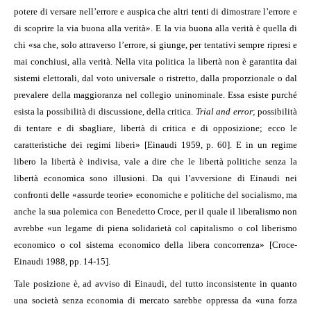
potere di versare nell’errore e auspica che altri tenti di dimostrare l’errore e
di scoprire la via buona alla verità». E la via buona alla verità è quella di
chi «sa che, solo attraverso l’errore, si giunge, per tentativi sempre ripresi e
mai conchiusi, alla verità. Nella vita politica la libertà non è garantita dai
sistemi elettorali, dal voto universale o ristretto, dalla proporzionale o dal
prevalere della maggioranza nel collegio uninominale. Essa esiste purché
esista la possibilità di discussione, della critica.
Trial and error
; possibilità
di tentare e di sbagliare, libertà di critica e di opposizione; ecco le
caratteristiche dei regimi liberi» [Einaudi 1959, p. 60]. E in un regime
libero la libertà è indivisa, vale a dire che le libertà politiche senza la
libertà economica sono illusioni. Da qui l’avversione di Einaudi nei
confronti delle «assurde teorie» economiche e politiche del socialismo, ma
anche la sua polemica con Benedetto Croce, per il quale il liberalismo non
avrebbe «un legame di piena solidarietà col capitalismo o col liberismo
economico o col sistema economico della libera concorrenza» [Croce-
Einaudi 1988, pp. 14-15].
Tale posizione è, ad avviso di Einaudi, del tutto inconsistente in quanto
una società senza economia di mercato sarebbe oppressa da «una forza