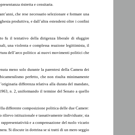
presentanza ristretta e censitaria.
nt’anni, che rese necessario selezionare e formare una
sia produttiva, e dall’altra estendersi oltre i confini
 fu il tentativo della dirigenza liberale di sfuggire
nali, una violenta e complessa reazione legittimista, il
rtura dell’arco politico ai nuovi movimenti politici che
venuta meno solo durante la parentesi della Camera dei
n bicameralismo perfetto, che non risulta minimamente
l’originaria differenza relativa alla durata del mandato,
 1963, n. 2, uniformando il termine del Senato a quello
ella differente composizione politica delle due Camere:
o rilievo istituzionale e tassativamente individuate; sia
e rappresentatività e a compensazione del ruolo vicario
ra. Si discute in dottrina se si tratti di un mero seggio