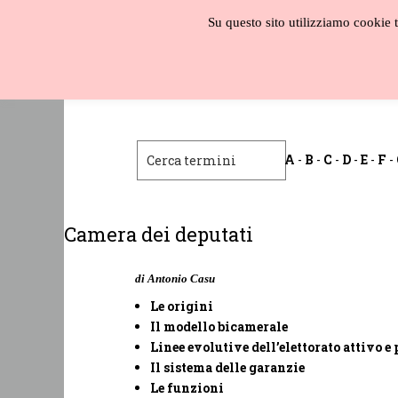
Salta
Su questo sito utilizziamo cookie te
al
contenuto
Biblioteca
liberale
A
-
B
-
C
-
D
-
E
-
F
-
Camera dei deputati
di Antonio Casu
Le origini
Il modello bicamerale
Linee evolutive dell’elettorato attivo e
Il sistema delle garanzie
Le funzioni