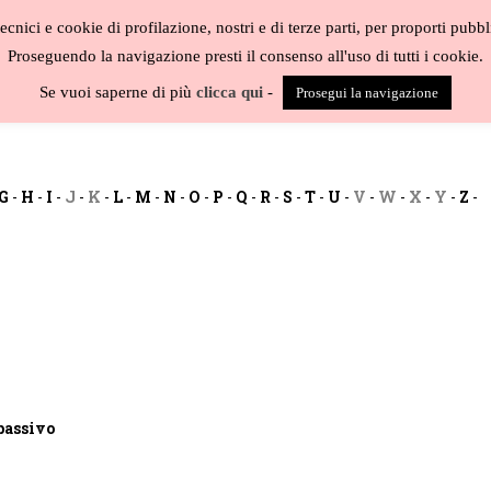
cnici e cookie di profilazione, nostri e di terze parti, per proporti pubbl
Proseguendo la navigazione presti il consenso all'uso di tutti i cookie.
BLOG
CAT
Se vuoi saperne di più
clicca qui
-
Prosegui la navigazione
G
-
H
-
I
-
J
-
K
-
L
-
M
-
N
-
O
-
P
-
Q
-
R
-
S
-
T
-
U
-
V
-
W
-
X
-
Y
-
Z
-
 passivo