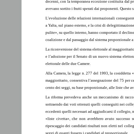
decenni, con la temporanea eccezione costituita dal pr
avevano sortito i frutti sperati dai proponenti. Questo 
L’evoluzione delle relazioni internazionali conseguen
a Yalta, sul piano esterno, e la crisi di delegittimazi
pulite», su quello interno, hanno comportato il declino 
coalizione e dal passaggio dal sistema proporzionale a 
La riconversione del sistema elettorale al maggioritario
e l’adozione per il Senato di un nuovo sistema elettora
elettorale delle due Camere.
Alla Camera, la legge n. 277 del 1993, la cosiddetta «
maggioritario, consentiva l’assegnazione del 75 per ce
cento dei seggi, su base proporzionale, alle liste che a
La riforma prevedeva anche un meccanismo di raccordo
sottraendo dai voti ottenuti quelli conseguiti nei coll
eccedenti quelli necessari ad aggiudicarsi il collegio, 
«liste civetta», che non avrebbero avuto successo su
ripescaggio dei candidati risultati non eletti nel colle
seggi di quanti fossero i candidati al proporzionale.