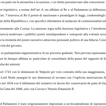
 un patto tra la monarchia e la nazione, i cui diritti preesistevano alla concessione.
ere legislativo, a norma dell’art. 8, era affidato al Re e al Parlamento (a differe
’art. 7 riservava al Re il potere di sanzionare e promulgare le leggi, conferendogl
e della Repubblica e, con specifico riferimento al sindacato di costituzionalità sul
 interamente alla Corona. La sanzione regia nella funzione legislativa e l’interfer
cutivo) rendevano i pubblici poteri interdipendenti e sottoposti alla volontà so
 la titolarità del potere esecutivo attraverso personale politico di sua fiducia. Con
ività del governo.
in parlamentare-rappresentativa fu un processo graduale. Non prevista espressamente 
one fu dunque affidata in particolare al consolidarsi della prassi del rapporto di f
lta dei ministri.
a nel 1741 con le dimissioni di Walpole per voto contrario della sua maggioranza, 
 Lord North rassegnò le sue dimissioni al sovrano con l’esplicita motivazione di
nel 1834 con il fallimento del tentativo in favore dei conservatori da parte di Gug
ella Carta del 1848, solo con Cavour e Vittorio Emanuele II.
del Parlamento è stato originariamente improntato a un bicameralismo di ispirazio