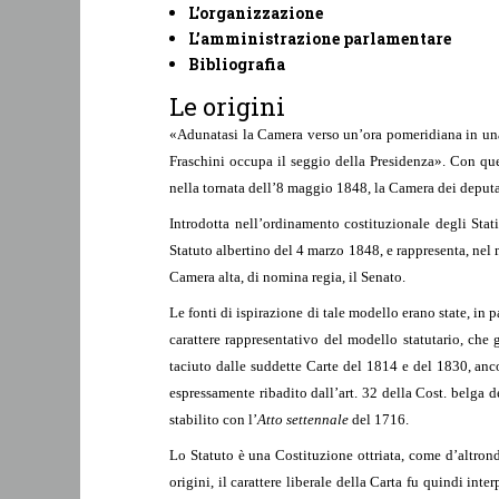
L’organizzazione
L’amministrazione parlamentare
Bibliografia
Le origini
«Adunatasi la Camera verso un’ora pomeridiana in una s
Fraschini occupa il seggio della Presidenza». Con que
nella tornata dell’8 maggio 1848, la Camera dei deputa
Introdotta nell’ordinamento costituzionale degli Sta
Statuto albertino del 4 marzo 1848, e rappresenta, nel 
Camera alta, di nomina regia, il Senato.
Le fonti di ispirazione di tale modello erano state, in p
carattere rappresentativo del modello statutario, che
taciuto dalle suddette Carte del 1814 e del 1830, anco
espressamente ribadito dall’art. 32 della Cost. belga 
stabilito con l’
Atto settennale
del 1716.
Lo Statuto è una Costituzione ottriata, come d’altron
origini, il carattere liberale della Carta fu quindi in