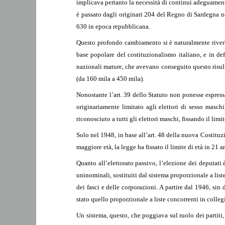
implicava pertanto la necessità di continui adeguamenti
è passato dagli originari 204 del Regno di Sardegna n
630 in epoca repubblicana.
Questo profondo cambiamento si è naturalmente riverbe
base popolare del costituzionalismo italiano, e in def
nazionali mature, che avevano conseguito questo risult
(da 160 mila a 450 mila).
Nonostante l’art. 39 dello Statuto non ponesse espressa
originariamente limitato agli elettori di sesso masch
riconosciuto a tutti gli elettori maschi, fissando il limit
Solo nel 1948, in base all’art. 48 della nuova Costituzio
maggiore età, la legge ha fissato il limite di età in 21 
Quanto all’elettorato passivo, l’elezione dei deputati
uninominali, sostituiti dal sistema proporzionale a list
dei fasci e delle corporazioni. A partire dal 1946, sin 
stato quello proporzionale a liste concorrenti in colleg
Un sistema, questo, che poggiava sul ruolo dei partiti