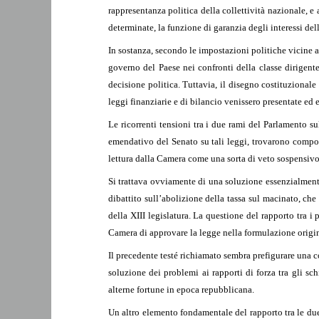
rappresentanza politica della collettività nazionale,
determinate, la funzione di garanzia degli interessi de
In sostanza, secondo le impostazioni politiche vicine 
governo del Paese nei confronti della classe dirigent
decisione politica. Tuttavia, il disegno costituzionale 
leggi finanziarie e di bilancio venissero presentate ed 
Le ricorrenti tensioni tra i due rami del Parlamento su
emendativo del Senato su tali leggi, trovarono compo
lettura dalla Camera come una sorta di veto sospensiv
Si trattava ovviamente di una soluzione essenzialmente 
dibattito sull’abolizione della tassa sul macinato, ch
della XIII legislatura. La questione del rapporto tra i
Camera di approvare la legge nella formulazione origin
Il precedente testé richiamato sembra prefigurare una cos
soluzione dei problemi ai rapporti di forza tra gli sc
alterne fortune in epoca repubblicana.
Un altro elemento fondamentale del rapporto tra le due C