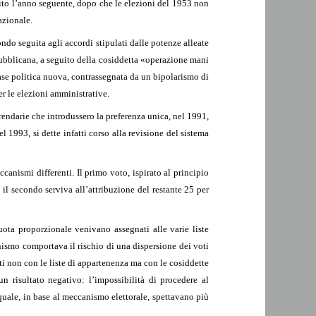
lito l’anno seguente, dopo che le elezioni del 1953 non
azionale.
ndo seguita agli accordi stipulati dalle potenze alleate
epubblicana, a seguito della cosiddetta «operazione mani
 fase politica nuova, contrassegnata da un bipolarismo di
r le elezioni amministrative.
erendarie che introdussero la preferenza unica, nel 1991,
 1993, si dette infatti corso alla revisione del sistema
anismi differenti. Il primo voto, ispirato al principio
il secondo serviva all’attribuzione del restante 25 per
ota proporzionale venivano assegnati alle varie liste
anismo comportava il rischio di una dispersione dei voti
ti non con le liste di appartenenza ma con le cosiddette
n risultato negativo: l’impossibilità di procedere al
l quale, in base al meccanismo elettorale, spettavano più