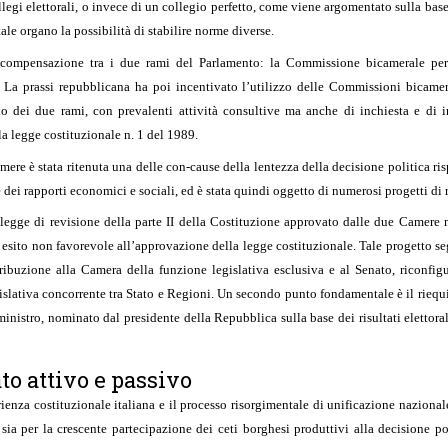
ollegi elettorali, o invece di un collegio perfetto, come viene argomentato sulla bas
ale organo la possibilità di stabilire norme diverse.
i compensazione tra i due rami del Parlamento: la Commissione bicamerale per 
 La prassi repubblicana ha poi incentivato l’utilizzo delle Commissioni bicamera
rio dei due rami, con prevalenti attività consultive ma anche di inchiesta e di 
la legge costituzionale n. 1 del 1989.
amere è stata ritenuta una delle con-cause della lentezza della decisione politica 
dei rapporti economici e sociali, ed è stata quindi oggetto di numerosi progetti di ri
i legge di revisione della parte II della Costituzione approvato dalle due Camere
esito non favorevole all’approvazione della legge costituzionale. Tale progetto s
ribuzione alla Camera della funzione legislativa esclusiva e al Senato, riconfi
islativa concorrente tra Stato e Regioni. Un secondo punto fondamentale è il riequ
ministro, nominato dal presidente della Repubblica sulla base dei risultati elettora
to attivo e passivo
erienza costituzionale italiana e il processo risorgimentale di unificazione naziona
sia per la crescente partecipazione dei ceti borghesi produttivi alla decisione p