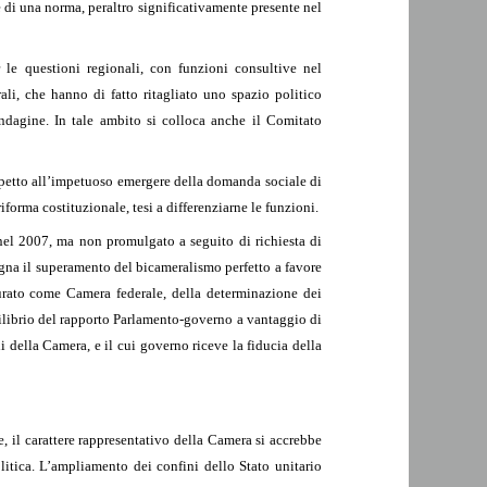
e di una norma, peraltro significativamente presente nel
le questioni regionali, con funzioni consultive nel
li, che hanno di fatto ritagliato uno spazio politico
indagine. In tale ambito si colloca anche il Comitato
rispetto all’impetuoso emergere della domanda sociale di
forma costituzionale, tesi a differenziarne le funzioni.
 nel 2007, ma non promulgato a seguito di richiesta di
egna il superamento del bicameralismo perfetto a favore
gurato come Camera federale, della determinazione dei
ilibrio del rapporto Parlamento-governo a vantaggio di
li della Camera, e il cui governo riceve la fiducia della
le, il carattere rappresentativo della Camera si accrebbe
olitica. L’ampliamento dei confini dello Stato unitario