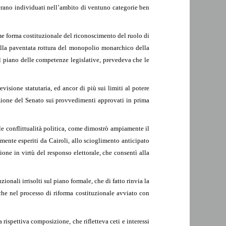
erano individuati nell’ambito di ventuno categorie ben
me forma costituzionale del riconoscimento del ruolo di
 alla paventata rottura del monopolio monarchico della
 sul piano delle competenze legislative, prevedeva che le
visione statutaria, ed ancor di più sui limiti al potere
zione del Senato sui provvedimenti approvati in prima
ile conflittualità politica, come dimostrò ampiamente il
mente esperiti da Cairoli, allo scioglimento anticipato
ione in virtù del responso elettorale, che consentì alla
ionali irrisolti sul piano formale, che di fatto rinvia la
nche nel processo di riforma costituzionale avviato con
 rispettiva composizione, che rifletteva ceti e interessi