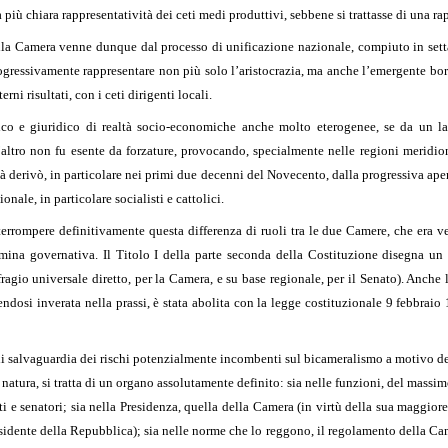
più chiara rappresentatività dei ceti medi produttivi, sebbene si trattasse di una rap
lla Camera venne dunque dal processo di unificazione nazionale, compiuto in setta
gressivamente rappresentare non più solo l’aristocrazia, ma anche l’emergente borghe
i risultati, con i ceti dirigenti locali.
tico e giuridico di realtà socio-economiche anche molto eterogenee, se da un lato
ll’altro non fu esente da forzature, provocando, specialmente nelle regioni meridio
à derivò, in particolare nei primi due decenni del Novecento, dalla progressiva ape
onale, in particolare socialisti e cattolici.
errompere definitivamente questa differenza di ruoli tra le due Camere, che era 
omina governativa. Il Titolo I della parte seconda della Costituzione disegna u
ragio universale diretto, per la Camera, e su base regionale, per il Senato). Anche 
endosi inverata nella prassi, è stata abolita con la legge costituzionale 9 febbraio
 di salvaguardia dei rischi potenzialmente incombenti sul bicameralismo a motivo d
atura, si tratta di un organo assolutamente definito: sia nelle funzioni, del massim
ti e senatori; sia nella Presidenza, quella della Camera (in virtù della sua maggior
sidente della Repubblica); sia nelle norme che lo reggono, il regolamento della Came