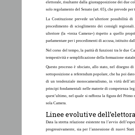
elettorale, risultante dalla giustapposizione dei due c
solo regolamento del Senato (art. 65), che prevede per t
La Costituzione prevede un’ulteriore possibilità d
procedimento di scioglimento dei consigli regionali.
ulteriore (la «terza Camera») rispetto a quello prop
parlamentare per i procedimenti di accusa, istituito dal
Nel corso del tempo, la parità di funzioni tra le due C
tempestività e semplificazione della formazione statale 
Questo processo è sfociato, allo stato, nel disegno d
sottoposizione a referendum popolare, che ha poi dato 
di un tendenziale monocameralismo, in virtù dell’att
principi fondamentali nelle materie di competenza leg
quest’ultimo, nel quale si rafforza la figura del Primo 
sola Camera.
Linee evolutive dell’elettora
Data la stretta relazione esistente tra l’avvio dell’esp
progressivamente, sia per l’annessione di nuovi Stati 