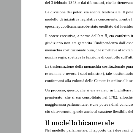
del 3 febbraio 1848, e dai riformatori, che lo ritenevano
La divisione dei poteri era ancora tendenziale. Il pot
modello di iniziativa legislativa concorrente, mentre l
epoca repubblicana sarebbe stato ereditato dal President
Il potere esecutivo, a norma dell’art. 5, era conferito
giudiziario non era garantita l’indipendenza dall’ese
monarchia costituzionale pura, che rimetteva al sovrano
nomina regia, spettava la funzione di controllo sull’att
La trasformazione della monarchia costituzionale pura 
re nomina e revoca i suoi ministri»), tale trasformazi
conformarsi alla volontà delle Camere in ordine alla sce
Un processo, questo, che si era avviato in Inghilterr
premierato; che si era consolidato nel 1782, allorché
maggioranza parlamentare; e che poteva dirsi concluso 
ciò sia avvenuto, grazie anche al carattere flessibile d
Il modello bicamerale
Nel modello parlamentare, il rapporto tra i due rami 