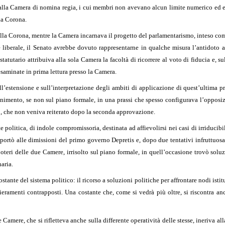
 e alla Camera di nomina regia, i cui membri non avevano alcun limite numerico ed 
lla Corona.
alla Corona, mentre la Camera incarnava il progetto del parlamentarismo, inteso co
e liberale, il Senato avrebbe dovuto rappresentarne in qualche misura l’antidoto
statutario attribuiva alla sola Camera la facoltà di ricorrere al voto di fiducia e,
esaminate in prima lettura presso la Camera.
ll’estensione e sull’interpretazione degli ambiti di applicazione di quest’ultima pre
nimento, se non sul piano formale, in una prassi che spesso configurava l’opposi
o, che non veniva reiterato dopo la seconda approvazione.
politica, di indole compromissoria, destinata ad affievolirsi nei casi di irriducib
e portò alle dimissioni del primo governo Depretis e, dopo due tentativi infruttuosa
 poteri delle due Camere, irrisolto sul piano formale, in quell’occasione trovò soluz
aria.
tante del sistema politico: il ricorso a soluzioni politiche per affrontare nodi istituz
hieramenti contrapposti. Una costante che, come si vedrà più oltre, si riscontra a
amere, che si rifletteva anche sulla differente operatività delle stesse, ineriva alla