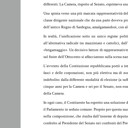
differenti. La Camera, rispetto al Senato, esprimeva una 
Una spinta verso una più marcata rappresentatività de
classe dirigente nazionale che da una parte doveva pro
dell’antico Regno di Sardegna, amalgamandosi, con altern
In realtà, l’unificazione sotto un unico regime poli
all’alternativa radicale tra mazziniani e cattolici, da
«brigantaggio». Un decisivo fattore di rappresentativit
sul finire dell’Ottocento si affacciarono sulla scena nazi
L’avvento della Costituzione repubblicana portò a int
fasci e delle corporazioni, non più elettiva ma di n
indebolito dalla differente modalità di elezione (a suff
cinque anni per la Camera e sei per il Senato, non ess
della Camera.
In ogni caso, il Costituente ha esperito una soluzione
il Parlamento in seduta comune. Proprio per questa sua n
nella composizione, che risulta dall’insieme di deputa
conferito al Presidente del Senato nei confronti del Pre