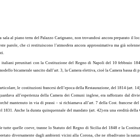
ala al piano terra del Palazzo Carignano, non trovandosi ancora preparato il locale
ste parole, che ci restituiscono l’atmosfera ancora approssimativa ma già solenne
ti.
ti italiani preunitari con la Costituzione del Regno di Napoli del 10 febbraio 1
modello bicamerale sancito dall’art. 3, la Camera elettiva, cioè la Camera bassa di p
articolare, le costituzioni francesi dell’epoca della Restaurazione, del 1814 (art. 14) 
 guardava all’esperienza della Camera dei Comuni inglese, era rafforzato dal div
rché mantenuto in via di prassi – si richiamava all’art. 7 della Cost. francese del
del 1831. Anche la durata quinquennale del mandato (art. 42) era una eredità della
de tutte quelle coeve, tranne lo Statuto del Regno di Sicilia del 1848 e la Costit
terpretato diversamente dagli ambienti vicini alla Corona, che ne ribadivano la natu