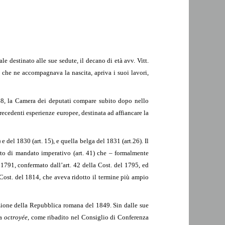
 destinato alle sue sedute, il decano di età avv. Vitt.
 che ne accompagnava la nascita, apriva i suoi lavori,
848, la Camera dei deputati compare subito dopo nello
recedenti esperienze europee, destinata ad affiancare la
e del 1830 (art. 15), e quella belga del 1831 (art.26). Il
ieto di mandato imperativo (art. 41) che – formalmente
 1791, confermato dall’art. 42 della Cost. del 1795, ed
 Cost. del 1814, che aveva ridotto il termine più ampio
uzione della Repubblica romana del 1849. Sin dalle sue
ra
octroyée
, come ribadito nel Consiglio di Conferenza