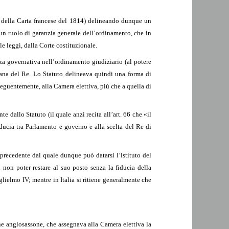
nza della Carta francese del 1814) delineando dunque un
i un ruolo di garanzia generale dell’ordinamento, che in
le leggi, dalla Corte costituzionale.
enza governativa nell’ordinamento giudiziario (al potere
vrana del Re. Lo Statuto delineava quindi una forma di
seguentemente, alla Camera elettiva, più che a quella di
dallo Statuto (il quale anzi recita all’art. 66 che «il
iducia tra Parlamento e governo e alla scelta del Re di
precedente dal quale dunque può datarsi l’istituto del
 non poter restare al suo posto senza la fiducia della
lielmo IV; mentre in Italia si ritiene generalmente che
ne anglosassone, che assegnava alla Camera elettiva la