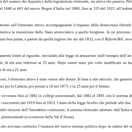
 del numero dei deputati e della legislazione elettorale, sia attiva che passiva. Nel
el 1848 ai 443 del nuovo Regno d’Italia nel 1860, fino ai 535 del 1921, all’indom
rato sull’elettorato attivo, accompagnando il trapasso dalla democrazia liberale
initiva la transizione dallo Stato aristocratico a quello borghese, fu un processo 
ato ben prima, a partire da quella inglese che sin dal 1832, con il
Reform Bill
, ave
mente limiti al riguardo, rinviando alla legge di attuazione (sull’esempio dell’art. 
ile, di età non inferiore ai 25 anni. Dopo essere stato più volte modificato su ba
e di età a 21 anni.
ne, l’elettorato attivo è stato esteso alle donne. In base a tale articolo, che garanti
anni per la Camera, poi portati a 18 nel 1975, e in 25 anni per il Senato.
 è avvenuta fino al 1882 in collegi uninominali, dal 1882 al 1891 con il sistema d
e concorrenti dal 1919 fino al 1923, l’anno della legge Acerbo che prelude alle due 
dalle elezioni dell’Assemblea costituente, il sistema elettorale adottato dall’Itali
i plurinominali (a eccezione della Val d’Aosta).
, che avevano costituito l’ossatura del nuovo sistema politico dopo la caduta del re