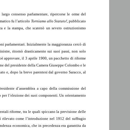
 largo consenso parlamentare, ripercorse le orme del
matico fu l’articolo
Torniamo allo Statuto!
, pubblicato
zza e la stampa, che scatenò un severo ostruzionismo
ioni parlamentari. Inizialmente la maggioranza cercò di
nistre, ritornò drasticamente sui suoi passi, non solo
oè approvare, il 3 aprile 1900, un pacchetto di riforme
zione del presidente della Camera Giuseppe Colombo e le
pato e, dopo la breve parentesi dal governo Saracco, al
Presidente d’assemblea a capo della commissione del
to per l’elezione dei suoi componenti. Un orientamento
tali riforme, tra le quali spiccano la previsione delle
ì rilevato come l’introduzione nel 1912 del suffragio
ipendenza economica, che in precedenza era garantita da