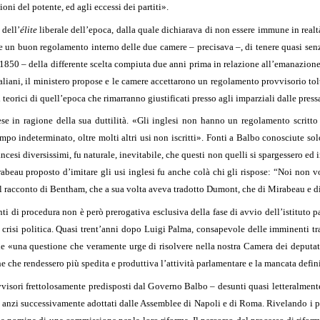
zioni del potente, ed agli eccessi dei partiti».
 dell’
élite
liberale dell’epoca, dalla quale dichiarava di non essere immune in realt
le un buon regolamento interno delle due camere – precisava –, di tenere quasi senza
 1850 – della differente scelta compiuta due anni prima in relazione all’emanazio
iani, il ministero propose e le camere accettarono un regolamento provvisorio tolto
teorici di quell’epoca che rimarranno giustificati presso agli imparziali dalle press
se in ragione della sua duttilità. «Gli inglesi non hanno un regolamento scritto t
tempo indeterminato, oltre molti altri usi non iscritti». Fonti a Balbo conosciute s
ncesi diversissimi, fu naturale, inevitabile, che questi non quelli si spargessero ed i
beau proposto d’imitare gli usi inglesi fu anche colà chi gli rispose: “Noi non v
racconto di Bentham, che a sua volta aveva tradotto Dumont, che di Mirabeau e di lu
i di procedura non è però prerogativa esclusiva della fase di avvio dell’istituto p
 crisi politica. Quasi trent’anni dopo Luigi Palma, consapevole delle imminenti tr
 «una questione che veramente urge di risolvere nella nostra Camera dei deputati
e che rendessero più spedita e produttiva l’attività parlamentare e la mancata defin
vvisori frettolosamente predisposti dal Governo Balbo – desunti quasi letteralment
anzi successivamente adottati dalle Assemblee di Napoli e di Roma. Rivelando i pr