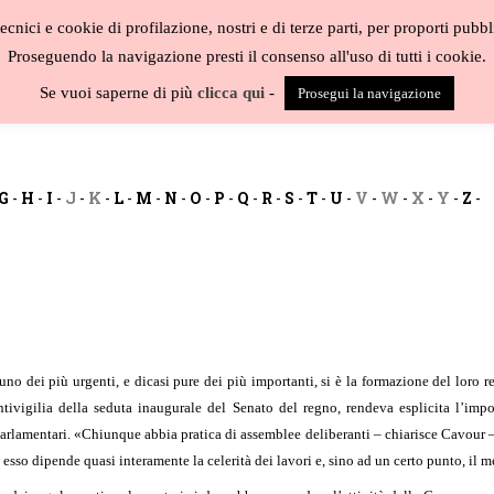
cnici e cookie di profilazione, nostri e di terze parti, per proporti pubbl
Proseguendo la navigazione presti il consenso all'uso di tutti i cookie.
BLOG
CAT
Se vuoi saperne di più
clicca qui
-
Prosegui la navigazione
G
-
H
-
I
-
J
-
K
-
L
-
M
-
N
-
O
-
P
-
Q
-
R
-
S
-
T
-
U
-
V
-
W
-
X
-
Y
-
Z
-
uno dei più urgenti, e dicasi pure dei più importanti, si è la formazione del loro
tivigilia della seduta inaugurale del Senato del regno, rendeva esplicita l’imp
 parlamentari. «Chiunque abbia pratica di assemblee deliberanti – chiarisce Cavour
a esso dipende quasi interamente la celerità dei lavori e, sino ad un certo punto, il m