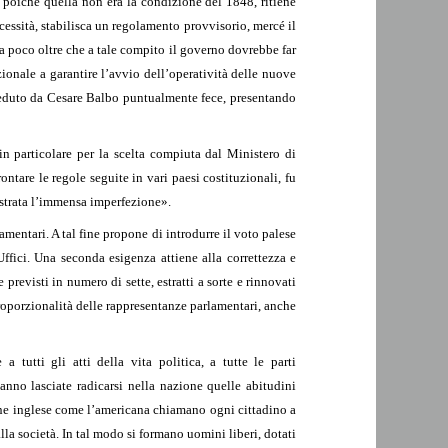
a poiché quella non era la condizione del 1848, ritiene
cessità, stabilisca un regolamento provvisorio, mercé il
sa poco oltre che a tale compito il governo dovrebbe far
nzionale a garantire l’avvio dell’operatività delle nuove
ieduto da Cesare Balbo puntualmente fece, presentando
in particolare per la scelta compiuta dal Ministero di
tare le regole seguite in vari paesi costituzionali, fu
ostrata l’immensa imperfezione».
amentari. A tal fine propone di introdurre il voto palese
 Uffici. Una seconda esigenza attiene alla correttezza e
revisti in numero di sette, estratti a sorte e rinnovati
proporzionalità delle rappresentanze parlamentari, anche
 tutti gli atti della vita politica, a tutte le parti
 hanno lasciate radicarsi nella nazione quelle abitudini
ione inglese come l’americana chiamano ogni cittadino a
lla società. In tal modo si formano uomini liberi, dotati