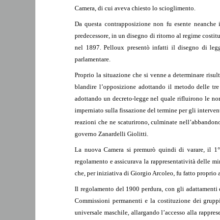
Camera, di cui aveva chiesto lo scioglimento.
Da questa contrapposizione non fu esente neanche il
predecessore, in un disegno di ritorno al regime costi
nel 1897. Pelloux presentò infatti il disegno di le
parlamentare.
Proprio la situazione che si venne a determinare risul
blandire l’opposizione adottando il metodo delle tre 
adottando un decreto-legge nel quale rifluirono le nor
imperniato sulla fissazione del termine per gli interv
reazioni che ne scaturirono, culminate nell’abbandono 
governo Zanardelli Giolitti.
La nuova Camera si premurò quindi di varare, il 1°
regolamento e assicurava la rappresentatività delle m
che, per iniziativa di Giorgio Arcoleo, fu fatto propri
Il regolamento del 1900 perdura, con gli adattamenti d
Commissioni permanenti e la costituzione dei gruppi 
universale maschile, allargando l’accesso alla rappres