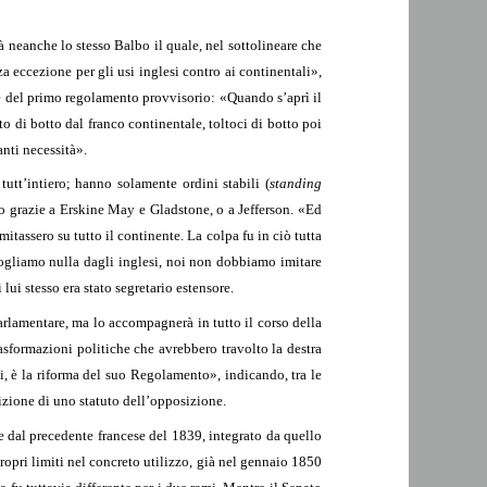
à neanche lo stesso Balbo il quale, nel sottolineare che
 eccezione per gli usi inglesi contro ai continentali»,
ne del primo regolamento provvisorio: «Quando s’aprì il
 di botto dal franco continentale, toltoci di botto poi
anti necessità».
utt’intiero; hanno solamente ordini stabili (
standing
olo grazie a Erskine May e Gladstone, o a Jefferson. «Ed
mitassero su tutto il continente. La colpa fu in ciò tutta
ogliamo nulla dagli inglesi, noi non dobbiamo imitare
i stesso era stato segretario estensore.
arlamentare, ma lo accompagnerà in tutto il corso della
asformazioni politiche che avrebbero travolto la destra
, è la riforma del suo Regolamento», indicando, tra le
izione di uno statuto dell’opposizione.
e dal precedente francese del 1839, integrato da quello
opri limiti nel concreto utilizzo, già nel gennaio 1850