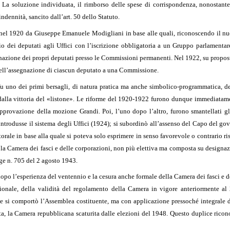
La soluzione individuata, il rimborso delle spese di corrispondenza, nonostante 
ndennità, sancito dall’art. 50 dello Statuto.
 nel 1920 da Giuseppe Emanuele Modigliani in base alle quali, riconoscendo il nuov
ggio dei deputati agli Uffici con l’iscrizione obbligatoria a un Gruppo parlamenta
gnazione dei propri deputati presso le Commissioni permanenti. Nel 1922, su propos
 dell’assegnazione di ciascun deputato a una Commissione.
 fu uno dei primi bersagli, di natura pratica ma anche simbolico-programmatica, d
 dalla vittoria del «listone». Le riforme del 1920-1922 furono dunque immediatam
provazione della mozione Grandi. Poi, l’uno dopo l’altro, furono smantellati gl
eintrodusse il sistema degli Uffici (1924); si subordinò all’assenso del Capo del go
rale in base alla quale si poteva solo esprimere in senso favorevole o contrario ris
n la Camera dei fasci e delle corporazioni, non più elettiva ma composta su design
gge n. 705 del 2 agosto 1943.
dopo l’esperienza del ventennio e la cesura anche formale della Camera dei fasci e d
ionale, della validità del regolamento della Camera in vigore anteriormente a
 si comportò l’Assemblea costituente, ma con applicazione pressoché integrale di 
a, la Camera repubblicana scaturita dalle elezioni del 1948. Questo duplice ricono