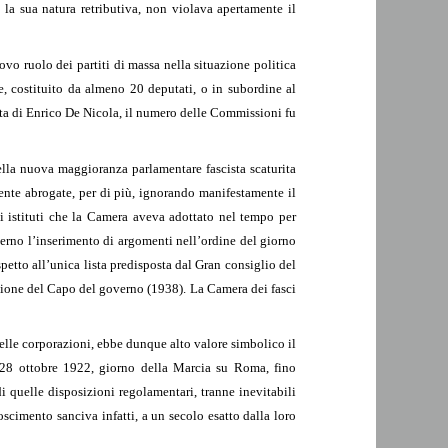
la sua natura retributiva, non violava apertamente il
o ruolo dei partiti di massa nella situazione politica
re, costituito da almeno 20 deputati, o in subordine al
ta di Enrico De Nicola, il numero delle Commissioni fu
ella nuova maggioranza parlamentare fascista scaturita
ente abrogate, per di più, ignorando manifestamente il
i istituti che la Camera aveva adottato nel tempo per
verno l’inserimento di argomenti nell’ordine del giorno
petto all’unica lista predisposta dal Gran consiglio del
azione del Capo del governo (1938). La Camera dei fasci
elle corporazioni, ebbe dunque alto valore simbolico il
l 28 ottobre 1922, giorno della Marcia su Roma, fino
quelle disposizioni regolamentari, tranne inevitabili
scimento sanciva infatti, a un secolo esatto dalla loro