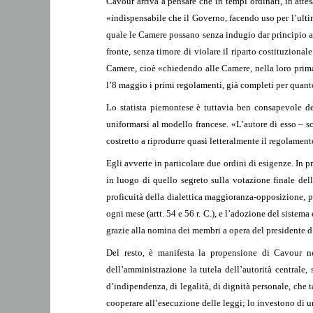
Cavour arriva a pensare che in tempi ordinari, in atte
«indispensabile che il Governo, facendo uso per l’ultim
quale le Camere possano senza indugio dar principio ai 
fronte, senza timore di violare il riparto costituzional
Camere, cioè «chiedendo alle Camere, nella loro prim
l’8 maggio i primi regolamenti, già completi per quant
Lo statista piemontese è tuttavia ben consapevole del
uniformarsi al modello francese. «L’autore di esso – s
costretto a riprodurre quasi letteralmente il regolame
Egli avverte in particolare due ordini di esigenze. In p
in luogo di quello segreto sulla votazione finale delle
proficuità della dialettica maggioranza-opposizione, pe
ogni mese (artt. 54 e 56 r. C.), e l’adozione del siste
grazie alla nomina dei membri a opera del presidente 
Del resto, è manifesta la propensione di Cavour nei 
dell’amministrazione la tutela dell’autorità centrale, 
d’indipendenza, di legalità, di dignità personale, che
cooperare all’esecuzione delle leggi; lo investono di un