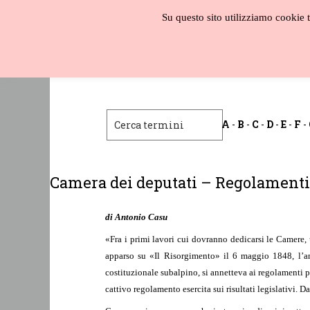
Salta
Su questo sito utilizziamo cookie te
al
contenuto
Biblioteca
liberale
A
-
B
-
C
-
D
-
E
-
F
-
Camera dei deputati – Regolamenti
di Antonio Casu
«Fra i primi lavori cui dovranno dedicarsi le Camere, 
apparso su «Il Risorgimento» il 6 maggio 1848, l’an
costituzionale subalpino, si annetteva ai regolamenti
cattivo regolamento esercita sui risultati legislativi. D