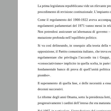
La prima legislatura repubblicana vide un rilevante pro
procedimento di revisione costituzionale. L’impianto c
Come il regolamento del 1900-1922 aveva accompagnato
regolamenti parlamentari del 1971 vanno messi in rela
Non potendosi assicurare un’alternanza di governo – 
mutazione profonda nell’equilibrio politico.
Si va così delineando, in ossequio alla teoria della «
opposizione, il Partito comunista italiano, che trova e
regolamentare che privilegia l’accordo tra i Gruppi
«consociativismo» implicito in quella scelta, in parte
fondamentale banco di prova di quell’unità politica 
piombo».
Il superamento di quella fase, e delle necessità a es
decenni successivi.
Le riforme degli anni Ottanta, sotto la presidenza Iotti
progressivamente i cardini dell’intesa che era maturata
Nel 1997, in particolare, l’introduzione del contingent