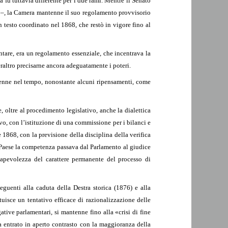
 fu tuttavia differente per i due rami. Mentre il Senato
 –, la Camera mantenne il suo regolamento provvisorio
n testo coordinato nel 1868, che restò in vigore fino al
ntare, era un regolamento essenziale, che incentrava la
eraltro precisarne ancora adeguatamente i poteri.
antenne nel tempo, nonostante alcuni ripensamenti, come
, oltre al procedimento legislativo, anche la dialettica
vo, con l’istituzione di una commissione per i bilanci e
 1868, con la previsione della disciplina della verifica
el Paese la competenza passava dal Parlamento al giudice
sapevolezza del carattere permanente del processo di
guenti alla caduta della Destra storica (1876) e alla
uisce un tentativo efficace di razionalizzazione delle
ative parlamentari, si mantenne fino alla «crisi di fine
a entrato in aperto contrasto con la maggioranza della