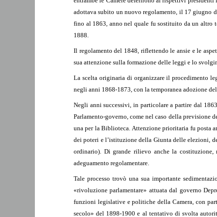
entrambe le Camere deferirono ai rispettivi presidenti 
adottava subito un nuovo regolamento, il 17 giugno d
fino al 1863, anno nel quale fu sostituito da un altro 
1888.
Il regolamento del 1848, riflettendo le ansie e le asp
sua attenzione sulla formazione delle leggi e lo svolgi
La scelta originaria di organizzare il procedimento le
negli anni 1868-1873, con la temporanea adozione del s
Negli anni successivi, in particolare a partire dal 186
Parlamento-governo, come nel caso della previsione del 
una per la Biblioteca. Attenzione prioritaria fu posta 
dei poteri e l’istituzione della Giunta delle elezioni,
ordinario). Di grande rilievo anche la costituzione
adeguamento regolamentare.
Tale processo trovò una sua importante sedimentazion
«rivoluzione parlamentare» attuata dal governo Depret
funzioni legislative e politiche della Camera, con part
secolo» del 1898-1900 e al tentativo di svolta autori