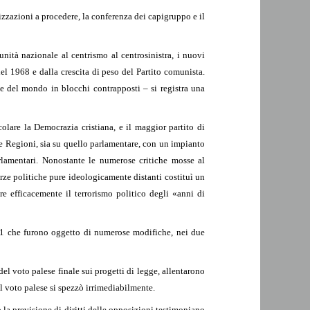
izzazioni a procedere, la conferenza dei capigruppo e il
ità nazionale al centrismo al centrosinistra, i nuovi
l 1968 e dalla crescita di peso del Partito comunista.
e del mondo in blocchi contrapposti – si registra una
colare la Democrazia cristiana, e il maggior partito di
lle Regioni, sia su quello parlamentare, con un impianto
rlamentari. Nonostante le numerose critiche mosse al
rze politiche pure ideologicamente distanti costituì un
e efficacemente il terrorismo politico degli «anni di
1971 che furono oggetto di numerose modifiche, nei due
del voto palese finale sui progetti di legge, allentarono
l voto palese si spezzò irrimediabilmente.
 la previsione di diritti delle opposizioni testimoniano