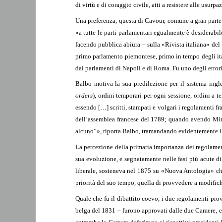
di virtù e di coraggio civile, atti a resistere alle usurpa
Una preferenza, questa di Cavour, comune a gran parte
«a tutte le parti parlamentari egualmente è desiderabi
facendo pubblica abiura – sulla «Rivista italiana» del
primo parlamento piemontese, primo in tempo degli ital
dai parlamenti di Napoli e di Roma. Fu uno degli errori 
Balbo motiva la sua predilezione per il sistema ingle
orders
), ordini temporari per ogni sessione, ordini a 
essendo […] scritti, stampati e volgari i regolamenti fra
dell’assemblea francese del 1789; quando avendo Mira
alcuno”», riporta Balbo, tramandando evidentemente il 
La percezione della primaria importanza dei regolament
sua evoluzione, e segnatamente nelle fasi più acute di
liberale, sosteneva nel 1875 su «Nuova Antologia» che
priorità del suo tempo, quella di provvedere a modifich
Quale che fu il dibattito coevo, i due regolamenti pro
belga del 1831 – furono approvati dalle due Camere, e 