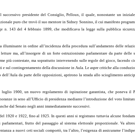
 successivo presidente del Consiglio, Pelloux, il quale, nonostante un iniziale
tuzionale puro che trovò il suo mentore in Sidney Sonnino, il cui manifesto program
gge n. 143 del 4 febbraio 1899, che modificava la legge sulla pubblica sicure
ta illuminante in ordine all’incidenza della procedura sull’andamento delle relaz
letture ma, all’insorgere di un forte ostruzionismo parlamentare da parte delle si
me più contestate, ma soprattutto intervenendo sulle regole del gioco, facendo ci
enti e sul contingentamento della discussione in Aula. Le aspre critiche alla condu
dell’Aula da parte delle opposizioni, aprirono la strada allo scioglimento antici
 luglio 1900, un nuovo regolamento di ispirazione garantista, che poneva il 
inoranze in seno all’Ufficio di presidenza mediante l’introduzione del voto limita
o anche dal Senato negli anni immediatamente successivi.
el 1920 e 1922, fino al 1925. In questi anni si registrano tuttavia alcune fondamen
parlamentari, frutto del passaggio al sistema elettorale proporzionale. Va altres
entanza a nuovi ceti sociali comportò, tra l’altro, l’esigenza di assicurarne l’ind