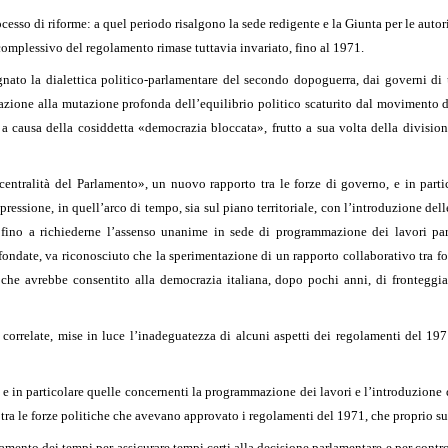
cesso di riforme: a quel periodo risalgono la sede redigente e la Giunta per le autor
omplessivo del regolamento rimase tuttavia invariato, fino al 1971.
 la dialettica politico-parlamentare del secondo dopoguerra, dai governi di un
zione alla mutazione profonda dell’equilibrio politico scaturito dal movimento de
a causa della cosiddetta «democrazia bloccata», frutto a sua volta della division
centralità del Parlamento», un nuovo rapporto tra le forze di governo, e in parti
spressione, in quell’arco di tempo, sia sul piano territoriale, con l’introduzione de
, fino a richiederne l’assenso unanime in sede di programmazione dei lavori pa
 fondate, va riconosciuto che la sperimentazione di un rapporto collaborativo tra fo
che avrebbe consentito alla democrazia italiana, dopo pochi anni, di fronteggiar
sa correlate, mise in luce l’inadeguatezza di alcuni aspetti dei regolamenti del 
, e in particolare quelle concernenti la programmazione dei lavori e l’introduzione 
 tra le forze politiche che avevano approvato i regolamenti del 1971, che proprio su
amento dei tempi per assicurare tempi certi alla decisione parlamentare e per contro