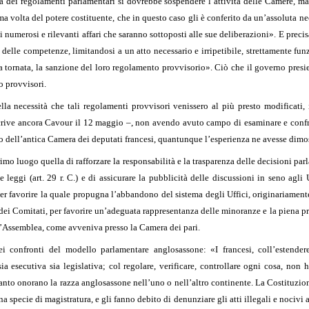
sa dei regolamenti parlamentari si dovrebbe sospendere l’attività delle Camere, m
a volta del potere costituente, che in questo caso gli è conferito da un’assoluta ne
numerosi e rilevanti affari che saranno sottoposti alle sue deliberazioni». E preci
e delle competenze, limitandosi a un atto necessario e irripetibile, strettamente fu
a tornata, la sanzione del loro regolamento provvisorio». Ciò che il governo pres
o provvisori.
la necessità che tali regolamenti provvisori venissero al più presto modificati, 
crive ancora Cavour il 12 maggio –, non avendo avuto campo di esaminare e confron
nto dell’antica Camera dei deputati francesi, quantunque l’esperienza ne avesse dim
rimo luogo quella di rafforzare la responsabilità e la trasparenza delle decisioni parl
 leggi (art. 29 r. C.) e di assicurare la pubblicità delle discussioni in seno agli
r favorire la quale propugna l’abbandono del sistema degli Uffici, originariamente p
ma dei Comitati, per favorire un’adeguata rappresentanza delle minoranze e la piena 
d’Assemblea, come avveniva presso la Camera dei pari.
confronti del modello parlamentare anglosassone: «I francesi, coll’estendere a
sia esecutiva sia legislativa; col regolare, verificare, controllare ogni cosa, non
 tanto onorano la razza anglosassone nell’uno o nell’altro continente. La Costituz
a specie di magistratura, e gli fanno debito di denunziare gli atti illegali e nocivi a