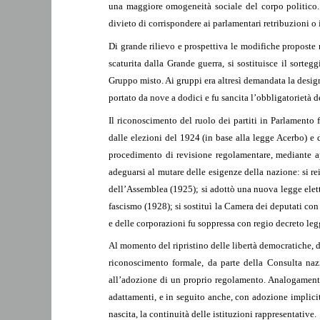
una maggiore omogeneità sociale del corpo politico. 
divieto di corrispondere ai parlamentari retribuzioni o i
Di grande rilievo e prospettiva le modifiche proposte
scaturita dalla Grande guerra, si sostituisce il sorte
Gruppo misto. Ai gruppi era altresì demandata la desi
portato da nove a dodici e fu sancita l’obbligatorietà
Il riconoscimento del ruolo dei partiti in Parlamento
dalle elezioni del 1924 (in base alla legge Acerbo) e
procedimento di revisione regolamentare, mediante ap
adeguarsi al mutare delle esigenze della nazione: si r
dell’Assemblea (1925); si adottò una nuova legge eletto
fascismo (1928); si sostituì la Camera dei deputati co
e delle corporazioni fu soppressa con regio decreto le
Al momento del ripristino delle libertà democratiche, 
riconoscimento formale, da parte della Consulta naz
all’adozione di un proprio regolamento. Analogamente
adattamenti, e in seguito anche, con adozione implicit
nascita, la continuità delle istituzioni rappresentative.