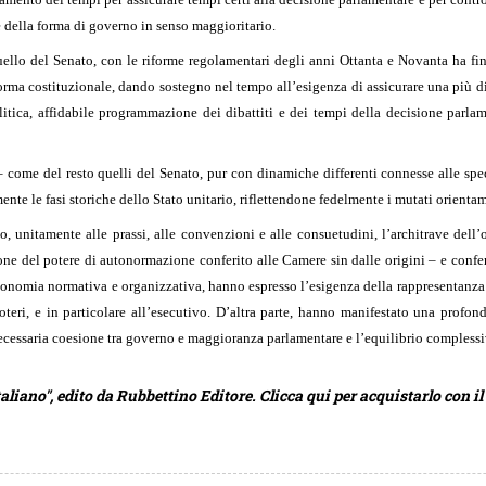
 della forma di governo in senso maggioritario.
ello del Senato, con le riforme regolamentari degli anni Ottanta e Novanta ha fin
forma costituzionale, dando sostegno nel tempo all’esigenza di assicurare una più d
itica, affidabile programmazione dei dibattiti e dei tempi della decisione parlame
 come del resto quelli del Senato, pur con dinamiche differenti connesse alle specif
te le fasi storiche dello Stato unitario, riflettendone fedelmente i mutati orientam
no, unitamente alle prassi, alle convenzioni e alle consuetudini, l’architrave de
one del potere di autonormazione conferito alle Camere sin dalle origini – e confe
tonomia normativa e organizzativa, hanno espresso l’esigenza della rappresentanza 
 poteri, e in particolare all’esecutivo. D’altra parte, hanno manifestato una profo
la necessaria coesione tra governo e maggioranza parlamentare e l’equilibrio compless
aliano", edito da Rubbettino Editore. Clicca qui per acquistarlo con il