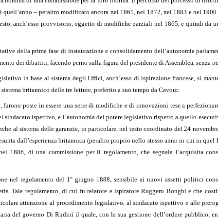
la nomina di una commissione per la loro riforma. Il percorso del processo di riforma
i quell’anno – peraltro modificato ancora nel 1861, nel 1872, nel 1883 e nel 1900
testo, anch’esso provvisorio, oggetto di modifiche parziali nel 1865, e quindi da u
ettative della prima fase di instaurazione e consolidamento dell’autonomia parlame
mento dei dibattiti, facendo perno sulla figura del presidente di Assemblea, senza p
gislativo in base al sistema degli Uffici, anch’esso di ispirazione francese, si m
istema britannico delle tre letture, preferito a suo tempo da Cavour.
3, furono poste in essere una serie di modifiche e di innovazioni tese a perfezionare
sindacato ispettivo, e l’autonomia del potere legislativo rispetto a quello esecuti
anche al sistema delle garanzie, in particolare, nel testo coordinato del 24 novembre
 desunta dall’esperienza britannica (peraltro proprio nello stesso anno in cui in qu
, nel 1886, di una commissione per il regolamento, che segnala l’acquisita con
e nel regolamento del 1° giugno 1888, sensibile ai nuovi assetti politici conse
is. Tale regolamento, di cui fu relatore e ispiratore Ruggero Bonghi e che costit
icolare attenzione al procedimento legislativo, al sindacato ispettivo e alle prerog
taria del governo Di Rudinì il quale, con la sua gestione dell’ordine pubblico, er