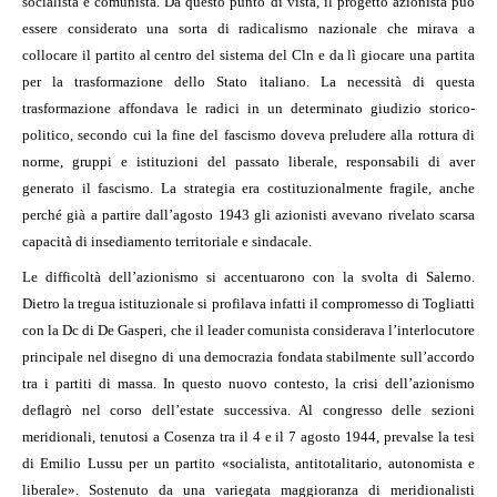
socialista e comunista. Da questo punto di vista, il progetto azionista può
essere considerato una sorta di radicalismo nazionale che mirava a
collocare il partito al centro del sistema del Cln e da lì giocare una partita
per la trasformazione dello Stato italiano. La necessità di questa
trasformazione affondava le radici in un determinato giudizio storico-
politico, secondo cui la fine del fascismo doveva preludere alla rottura di
norme, gruppi e istituzioni del passato liberale, responsabili di aver
generato il fascismo. La strategia era costituzionalmente fragile, anche
perché già a partire dall’agosto 1943 gli azionisti avevano rivelato scarsa
capacità di insediamento territoriale e sindacale.
Le difficoltà dell’azionismo si accentuarono con la svolta di Salerno.
Dietro la tregua istituzionale si profilava infatti il compromesso di Togliatti
con la Dc di De Gasperi, che il leader comunista considerava l’interlocutore
principale nel disegno di una democrazia fondata stabilmente sull’accordo
tra i partiti di massa. In questo nuovo contesto, la crisi dell’azionismo
deflagrò nel corso dell’estate successiva. Al congresso delle sezioni
meridionali, tenutosi a Cosenza tra il 4 e il 7 agosto 1944, prevalse la tesi
di Emilio Lussu per un partito «socialista, antitotalitario, autonomista e
liberale». Sostenuto da una variegata maggioranza di meridionalisti