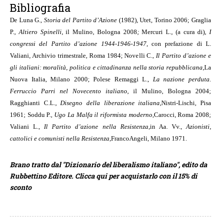
Bibliografia
De Luna G.,
Storia del Partito d’Azione
(1982), Utet, Torino 2006; Graglia
P.,
Altiero Spinelli
, il Mulino, Bologna 2008
;
Mercuri L., (a cura di),
I
congressi del Partito d’azione 1944-1946-1947
, con prefazione di L.
Valiani, Archivio trimestrale, Roma 1984; Novelli C.,
Il Partito d’azione e
gli italiani: moralità
,
politica e cittadinanza nella storia repubblicana
,
La
Nuova Italia, Milano 2000; Polese Remaggi L.,
La nazione perduta.
Ferruccio Parri nel Novecento italiano
, il Mulino, Bologna 2004;
Ragghianti C.L.,
Disegno della liberazione italiana
,
Nistri-Lischi, Pisa
1961; Soddu P.,
Ugo La Malfa il riformista moderno
,
Carocci, Roma 2008;
Valiani L.,
Il Partito d’azione nella Resistenza
,
in Aa. Vv.,
Azionisti
,
cattolici e comunisti nella Resistenza
,
FrancoAngeli, Milano 1971.
Brano tratto dal "Dizionario del liberalismo italiano", edito da
Rubbettino Editore. Clicca qui per acquistarlo con il 15% di
sconto