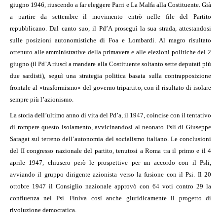
giugno 1946, riuscendo a far eleggere Parri e La Malfa alla Costituente. Già
a partire da settembre il movimento entrò nelle file del Partito
repubblicano. Dal canto suo, il Pd’A proseguì la sua strada, attestandosi
sulle posizioni autonomistiche di Foa e Lombardi. Al magro risultato
ottenuto alle amministrative della primavera e alle elezioni politiche del 2
giugno (il Pd’A riuscì a mandare alla Costituente soltanto sette deputati più
due sardisti), seguì una strategia politica basata sulla contrapposizione
frontale al «trasformismo» del governo tripartito, con il risultato di isolare
sempre più l’azionismo.
La storia dell’ultimo anno di vita del Pd’a, il 1947, coincise con il tentativo
di rompere questo isolamento, avvicinandosi al neonato Psli di Giuseppe
Saragat sul terreno dell’autonomia del socialismo italiano. Le conclusioni
del II congresso nazionale del partito, tenutosi a Roma tra il primo e il 4
aprile 1947, chiusero però le prospettive per un accordo con il Psli,
avviando il gruppo dirigente azionista verso la fusione con il Psi. Il 20
ottobre 1947 il Consiglio nazionale approvò con 64 voti contro 29 la
confluenza nel Psi. Finiva così anche giuridicamente il progetto di
rivoluzione democratica.