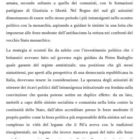
armata, secondo soltanto a quello dei comunisti, con le formazioni
partigiane di Giustizia e libertà. Nel Regno del sud gli azionisti
dimostrarono di essere nello stesso periodo i più intransigenti nello scontro
politico con la monarchia, aspirando a guidare le sinistre in una lotta che
imponesse alle forze moderate dell’antifascismo la rottura nei confronti del
vecchio Stato monarchico.
La strategia si scontrò fin da subito con l’investimento politico che i
britannici avevano fatto sul governo regio guidato da Pietro Badoglio
quale garante del regime armistiziale; una posizione che gli stessi
statunitensi, pur aperti alla prospettiva di una democrazia repubblicana in
Italia, dovevano tenere in considerazione. La speranza degli azionisti di
ottenere dei ricavi politici dall’intransigenza istituzionale era fondata sulla
convinzione che questa potesse sortire un duplice effetto: da un lato,
metterli a capo delle sinistre socialista e comunista nella lotta contro la
continuità dello Stato, dall’altro accreditare presso le forze moderate il
proprio partito come la forza politica più responsabile della sinistra nel suo
complesso in virtù del legame che il Pd’a aveva con le tradizioni
risorgimentali; un legame che invece mancava quasi del tutto alle forze