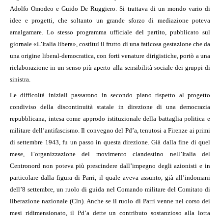
Adolfo Omodeo e Guido De Ruggiero. Si trattava di un mondo vario di
idee e progetti, che soltanto un grande sforzo di mediazione poteva
amalgamare. Lo stesso programma ufficiale del partito, pubblicato sul
giornale «L’Italia libera», costituì il frutto di una faticosa gestazione che da
una origine liberal-democratica, con forti venature dirigistiche, portò a una
rielaborazione in un senso più aperto alla sensibilità sociale dei gruppi di
sinistra.
Le difficoltà iniziali passarono in secondo piano rispetto al progetto
condiviso della discontinuità statale in direzione di una democrazia
repubblicana, intesa come approdo istituzionale della battaglia politica e
militare dell’antifascismo. Il convegno del Pd’a, tenutosi a Firenze ai primi
di settembre 1943, fu un passo in questa direzione. Già dalla fine di quel
mese, l’organizzazione del movimento clandestino nell’Italia del
Centronord non poteva più prescindere dall’impegno degli azionisti e in
particolare dalla figura di Parri, il quale aveva assunto, già all’indomani
dell’8 settembre, un ruolo di guida nel Comando militare del Comitato di
liberazione nazionale (Cln). Anche se il ruolo di Parri venne nel corso dei
mesi ridimensionato, il Pd’a dette un contributo sostanzioso alla lotta