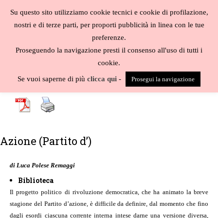
Salta
Su questo sito utilizziamo cookie tecnici e cookie di profilazione,
al
MENU
nostri e di terze parti, per proporti pubblicità in linea con le tue
contenuto
Biblioteca
preferenze.
liberale
Proseguendo la navigazione presti il consenso all'uso di tutti i
cookie.
A
-
B
-
C
-
D
-
E
-
F
-
G
-
H
-
I
-
J
-
K
-
L
-
M
-
N
-
O
-
P
-
Q
-
R
-
S
-
Se vuoi saperne di più
clicca qui
-
Prosegui la navigazione
T
-
U
-
V
-
W
-
X
-
Y
-
Z
-
Azione (Partito d’)
di Luca Polese Remaggi
Biblioteca
Il progetto politico di rivoluzione democratica, che ha animato la breve
stagione del Partito d’azione, è difficile da definire, dal momento che fino
dagli esordi ciascuna corrente interna intese darne una versione diversa,