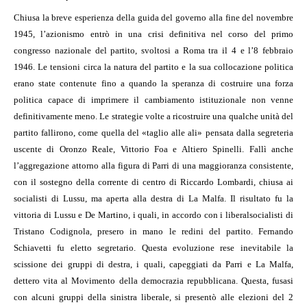
Chiusa la breve esperienza della guida del governo alla fine del novembre
1945, l’azionismo entrò in una crisi definitiva nel corso del primo
congresso nazionale del partito, svoltosi a Roma tra il 4 e l’8 febbraio
1946. Le tensioni circa la natura del partito e la sua collocazione politica
erano state contenute fino a quando la speranza di costruire una forza
politica capace di imprimere il cambiamento istituzionale non venne
definitivamente meno. Le strategie volte a ricostruire una qualche unità del
partito fallirono, come quella del «taglio alle ali» pensata dalla segreteria
uscente di Oronzo Reale, Vittorio Foa e Altiero Spinelli. Fallì anche
l’aggregazione attorno alla figura di Parri di una maggioranza consistente,
con il sostegno della corrente di centro di Riccardo Lombardi, chiusa ai
socialisti di Lussu, ma aperta alla destra di La Malfa. Il risultato fu la
vittoria di Lussu e De Martino, i quali, in accordo con i liberalsocialisti di
Tristano Codignola, presero in mano le redini del partito. Fernando
Schiavetti fu eletto segretario. Questa evoluzione rese inevitabile la
scissione dei gruppi di destra, i quali, capeggiati da Parri e La Malfa,
dettero vita al Movimento della democrazia repubblicana. Questa, fusasi
con alcuni gruppi della sinistra liberale, si presentò alle elezioni del 2