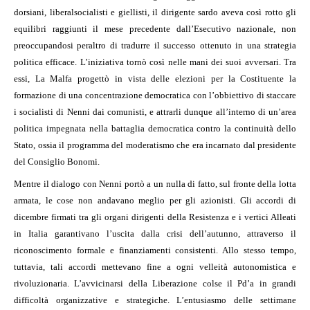
dorsiani, liberalsocialisti e giellisti, il dirigente sardo aveva così rotto gli
equilibri raggiunti il mese precedente dall’Esecutivo nazionale, non
preoccupandosi peraltro di tradurre il successo ottenuto in una strategia
politica efficace. L’iniziativa tornò così nelle mani dei suoi avversari. Tra
essi, La Malfa progettò in vista delle elezioni per la Costituente la
formazione di una concentrazione democratica con l’obbiettivo di staccare
i socialisti di Nenni dai comunisti, e attrarli dunque all’interno di un’area
politica impegnata nella battaglia democratica contro la continuità dello
Stato, ossia il programma del moderatismo che era incarnato dal presidente
del Consiglio Bonomi.
Mentre il dialogo con Nenni portò a un nulla di fatto, sul fronte della lotta
armata, le cose non andavano meglio per gli azionisti. Gli accordi di
dicembre firmati tra gli organi dirigenti della Resistenza e i vertici Alleati
in Italia garantivano l’uscita dalla crisi dell’autunno, attraverso il
riconoscimento formale e finanziamenti consistenti. Allo stesso tempo,
tuttavia, tali accordi mettevano fine a ogni velleità autonomistica e
rivoluzionaria. L’avvicinarsi della Liberazione colse il Pd’a in grandi
difficoltà organizzative e strategiche. L’entusiasmo delle settimane