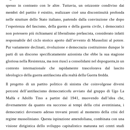
spesso in contrasto con le altre. Tuttavia, un orizzonte condiviso dai
membri del partito è esistito, realizzare cioè una discontinuità profonda
nelle strutture dello Stato italiano, partendo dalla convinzione che dopo
l’esperienza del fascismo, della guerra e della guerra civile, i democratici
non potessero più richiamarsi al liberalismo prefascista, considerato infatti
responsabile del ciclo storico aperto dall’avvento di Mussolini al potere.
Pur variamente declinati, rivoluzione e democrazia costituirono dunque le
parti di un discorso specificatamente azionista che ebbe la sua stagione
gloriosa nella Resistenza, ma non riuscì a consolidarsi nel dopoguerra,
in un
contesto internazionale che rapidamente trascolorava dal lascito
ideologico della guerra antifascista alla realtà della Guerra fredda.
Il progetto di un partito politico di sinistra che coinvolgesse diversi
percorsi dell’antifascismo democratico
fu avviato dal gruppo di Ugo La
Malfa e Adolfo Tino a partire dal 1941, muovendo dall’idea che,
diversamente da quanto era successo ai tempi della crisi aventiniana, i
democratici dovessero adesso trovarsi pronti al momento della crisi del
regime mussoliniano. Questa ispirazione amendoliana, combinata con una
visione dirigistica dello sviluppo capitalistico maturata nei centri studi