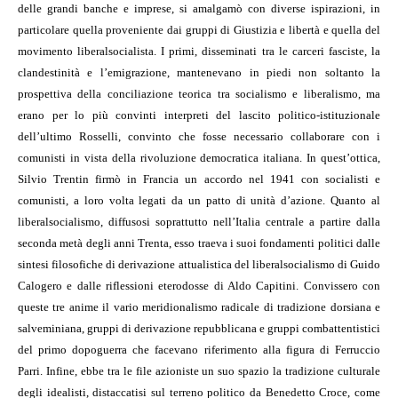
delle grandi banche e imprese, si amalgamò con diverse ispirazioni, in
particolare quella proveniente dai gruppi di Giustizia e libertà e quella del
movimento liberalsocialista. I primi, disseminati tra le carceri fasciste, la
clandestinità e l’emigrazione, mantenevano in piedi non soltanto la
prospettiva della conciliazione teorica tra socialismo e liberalismo, ma
erano per lo più convinti interpreti del lascito politico-istituzionale
dell’ultimo Rosselli, convinto che fosse necessario collaborare con i
comunisti in vista della rivoluzione democratica italiana. In quest’ottica,
Silvio Trentin firmò in Francia un accordo nel 1941 con socialisti e
comunisti, a loro volta legati da un patto di unità d’azione. Quanto al
liberalsocialismo, diffusosi soprattutto nell’Italia centrale a partire dalla
seconda metà degli anni Trenta, esso traeva i suoi fondamenti politici dalle
sintesi filosofiche di derivazione attualistica del liberalsocialismo di Guido
Calogero e dalle riflessioni eterodosse di Aldo Capitini. Convissero con
queste tre anime il vario meridionalismo radicale di tradizione dorsiana e
salveminiana, gruppi di derivazione repubblicana e gruppi combattentistici
del primo dopoguerra che facevano riferimento alla figura di Ferruccio
Parri. Infine, ebbe tra le file azioniste un suo spazio la tradizione culturale
degli idealisti, distaccatisi sul terreno politico da Benedetto Croce, come