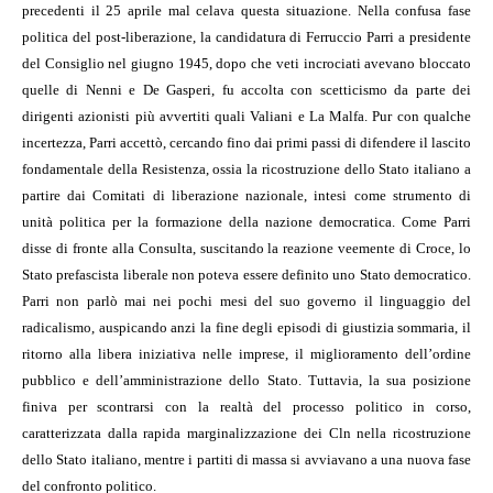
precedenti il 25 aprile mal celava questa situazione. Nella confusa fase
politica del post-liberazione, la candidatura di Ferruccio Parri a presidente
del Consiglio nel giugno 1945, dopo che veti incrociati avevano bloccato
quelle di Nenni e De Gasperi, fu accolta con scetticismo da parte dei
dirigenti azionisti più avvertiti quali Valiani e La Malfa. Pur con qualche
incertezza, Parri accettò, cercando fino dai primi passi di difendere il lascito
fondamentale della Resistenza, ossia la ricostruzione dello Stato italiano a
partire dai Comitati di liberazione nazionale, intesi come strumento di
unità politica per la formazione della nazione democratica. Come Parri
disse di fronte alla Consulta, suscitando la reazione veemente di Croce, lo
Stato prefascista liberale non poteva essere definito uno Stato democratico.
Parri non parlò mai nei pochi mesi del suo governo il linguaggio del
radicalismo, auspicando anzi la fine degli episodi di giustizia sommaria, il
ritorno alla libera iniziativa nelle imprese, il miglioramento dell’ordine
pubblico e dell’amministrazione dello Stato. Tuttavia, la sua posizione
finiva per scontrarsi con la realtà del processo politico in corso,
caratterizzata dalla rapida marginalizzazione dei Cln nella ricostruzione
dello Stato italiano, mentre i partiti di massa si avviavano a una nuova fase
del confronto politico.