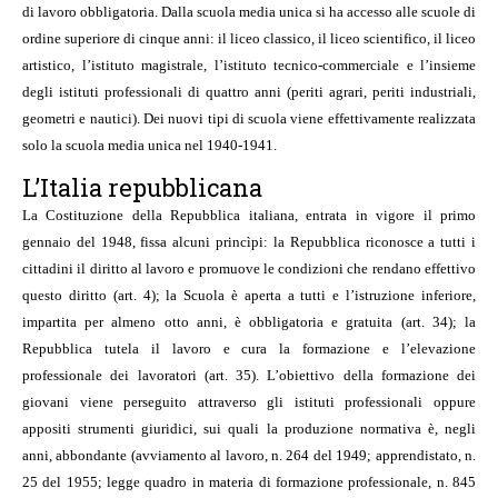
di lavoro obbligatoria. Dalla scuola media unica si ha accesso alle scuole di
ordine superiore di cinque anni: il liceo classico, il liceo scientifico, il liceo
artistico, l’istituto magistrale, l’istituto tecnico-commerciale e l’insieme
degli istituti professionali di quattro anni (periti agrari, periti industriali,
geometri e nautici). Dei nuovi tipi di scuola viene effettivamente realizzata
solo la scuola media unica nel 1940-1941.
L’Italia repubblicana
La Costituzione della Repubblica italiana, entrata in vigore il primo
gennaio del 1948, fissa alcuni princìpi: la Repubblica riconosce a tutti i
cittadini il diritto al lavoro e promuove le condizioni che rendano effettivo
questo diritto (art. 4); la Scuola è aperta a tutti e l’istruzione inferiore,
impartita per almeno otto anni, è obbligatoria e gratuita (art. 34); la
Repubblica tutela il lavoro e cura la formazione e l’elevazione
professionale dei lavoratori (art. 35). L’obiettivo della formazione dei
giovani viene perseguito attraverso gli istituti professionali oppure
appositi strumenti giuridici, sui quali la produzione normativa è, negli
anni, abbondante (avviamento al lavoro, n. 264 del 1949; apprendistato, n.
25 del 1955; legge quadro in materia di formazione professionale, n. 845