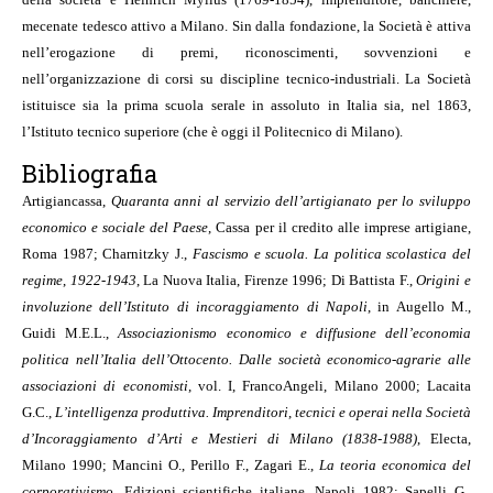
mecenate tedesco attivo a Milano. Sin dalla fondazione, la Società è attiva
nell’erogazione di premi, riconoscimenti, sovvenzioni e
nell’organizzazione di corsi su discipline tecnico-industriali. La Società
istituisce sia la prima scuola serale in assoluto in Italia sia, nel 1863,
l’Istituto tecnico superiore (che è oggi il Politecnico di Milano).
Bibliografia
Artigiancassa,
Quaranta anni al servizio dell’artigianato per lo sviluppo
economico e sociale del Paese
, Cassa per il credito alle imprese artigiane,
Roma 1987; Charnitzky J.,
Fascismo e scuola. La politica scolastica del
regime
,
1922-1943
, La Nuova Italia, Firenze 1996; Di Battista F.,
Origini e
involuzione dell’Istituto di incoraggiamento di Napoli
, in Augello M.,
Guidi M.E.L.,
Associazionismo economico e diffusione dell’economia
politica nell’Italia dell’Ottocento. Dalle società economico-agrarie alle
associazioni di economisti
, vol. I, FrancoAngeli, Milano 2000; Lacaita
G.C.,
L’intelligenza produttiva. Imprenditori
,
tecnici e operai nella Società
d’Incoraggiamento d’Arti e Mestieri di Milano (1838-1988)
, Electa,
Milano 1990; Mancini O., Perillo F., Zagari E.,
La teoria economica del
corporativismo
, Edizioni scientifiche italiane, Napoli 1982; Sapelli G.,