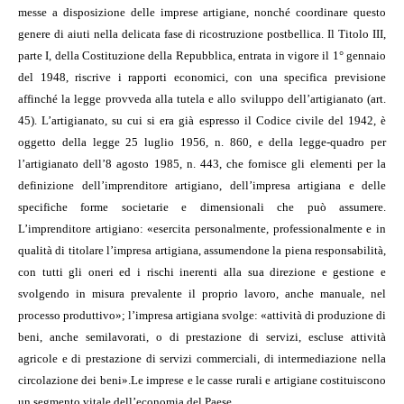
messe a disposizione delle imprese artigiane, nonché coordinare questo
genere di aiuti nella delicata fase di ricostruzione postbellica. Il Titolo III,
parte I, della Costituzione della Repubblica, entrata in vigore il 1° gennaio
del 1948, riscrive i rapporti economici, con una specifica previsione
affinché la legge provveda alla tutela e allo sviluppo dell’artigianato (art.
45). L’artigianato, su cui si era già espresso il Codice civile del 1942, è
oggetto della legge 25 luglio 1956, n. 860, e della legge-quadro per
l’artigianato dell’8 agosto 1985, n. 443, che fornisce gli elementi per la
definizione dell’imprenditore artigiano, dell’impresa artigiana e delle
specifiche forme societarie e dimensionali che può assumere.
L’imprenditore artigiano: «esercita personalmente, professionalmente e in
qualità di titolare l’impresa artigiana, assumendone la piena responsabilità,
con tutti gli oneri ed i rischi inerenti alla sua direzione e gestione e
svolgendo in misura prevalente il proprio lavoro, anche manuale, nel
processo produttivo»; l’impresa artigiana svolge: «attività di produzione di
beni, anche semilavorati, o di prestazione di servizi, escluse attività
agricole e di prestazione di servizi commerciali, di intermediazione nella
circolazione dei beni».
Le imprese e le casse rurali e artigiane costituiscono
un segmento vitale dell’economia del Paese.