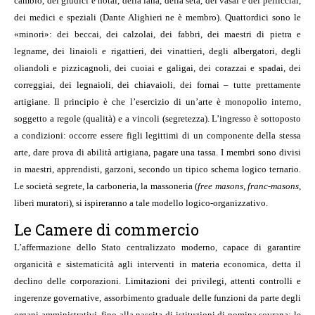
cambio, dei giudici e notai, della lana, della seta, dei vasai e dei pellicciai,
dei medici e speziali (Dante Alighieri ne è membro). Quattordici sono le
«minori»: dei beccai, dei calzolai, dei fabbri, dei maestri di pietra e
legname, dei linaioli e rigattieri, dei vinattieri, degli albergatori, degli
oliandoli e pizzicagnoli, dei cuoiai e galigai, dei corazzai e spadai, dei
correggiai, dei legnaioli, dei chiavaioli, dei fornai – tutte prettamente
artigiane. Il principio è che l’esercizio di un’arte è monopolio interno,
soggetto a regole (qualità) e a vincoli (segretezza). L’ingresso è sottoposto
a condizioni: occorre essere figli legittimi di un componente della stessa
arte, dare prova di abilità artigiana, pagare una tassa. I membri sono divisi
in maestri, apprendisti, garzoni, secondo un tipico schema logico ternario.
Le società segrete, la carboneria, la massoneria (
free masons
,
franc-masons
,
liberi muratori), si ispireranno a tale modello logico-organizzativo.
Le Camere di commercio
L’affermazione dello Stato centralizzato moderno, capace di garantire
organicità e sistematicità agli interventi in materia economica, detta il
declino delle corporazioni. Limitazioni dei privilegi, attenti controlli e
ingerenze governative, assorbimento graduale delle funzioni da parte degli
organi amministrativi, fino alla nascita di istituzioni di nomina sovrana: le