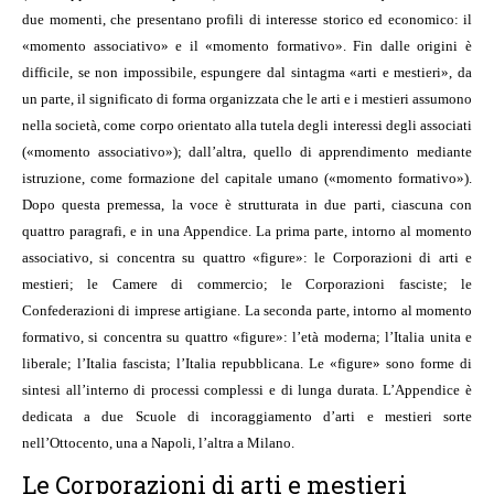
due momenti, che presentano profili di interesse storico ed economico: il
«momento associativo» e il «momento formativo». Fin dalle origini è
difficile, se non impossibile, espungere dal sintagma «arti e mestieri», da
un parte, il significato di forma organizzata che le arti e i mestieri assumono
nella società, come corpo orientato alla tutela degli interessi degli associati
(«momento associativo»); dall’altra, quello di apprendimento mediante
istruzione, come formazione del capitale umano («momento formativo»).
Dopo questa premessa, la voce è strutturata in due parti, ciascuna con
quattro paragrafi, e in una Appendice. La prima parte, intorno al momento
associativo, si concentra su quattro «figure»: le Corporazioni di arti e
mestieri; le Camere di commercio; le Corporazioni fasciste; le
Confederazioni di imprese artigiane. La seconda parte, intorno al momento
formativo, si concentra su quattro «figure»: l’età moderna; l’Italia unita e
liberale; l’Italia fascista; l’Italia repubblicana. Le «figure» sono forme di
sintesi all’interno di processi complessi e di lunga durata. L’Appendice è
dedicata a due Scuole di incoraggiamento d’arti e mestieri sorte
nell’Ottocento, una a Napoli, l’altra a Milano.
Le Corporazioni di arti e mestieri