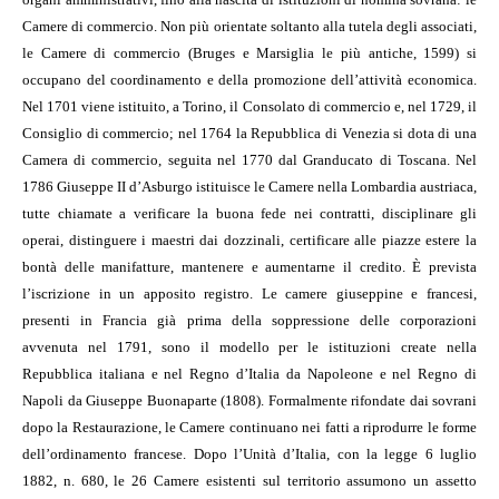
Camere di commercio. Non più orientate soltanto alla tutela degli associati,
le Camere di commercio (Bruges e Marsiglia le più antiche, 1599) si
occupano del coordinamento e della promozione dell’attività economica.
Nel 1701 viene istituito, a Torino, il Consolato di commercio e, nel 1729, il
Consiglio di commercio; nel 1764 la Repubblica di Venezia si dota di una
Camera di commercio, seguita nel 1770 dal Granducato di Toscana. Nel
1786 Giuseppe II d’Asburgo istituisce le Camere nella Lombardia austriaca,
tutte chiamate a verificare la buona fede nei contratti, disciplinare gli
operai, distinguere i maestri dai dozzinali, certificare alle piazze estere la
bontà delle manifatture, mantenere e aumentarne il credito. È prevista
l’iscrizione in un apposito registro. Le camere giuseppine e francesi,
presenti in Francia già prima della soppressione delle corporazioni
avvenuta nel 1791, sono il modello per le istituzioni create nella
Repubblica italiana e nel Regno d’Italia da Napoleone e nel Regno di
Napoli da Giuseppe Buonaparte (1808). Formalmente rifondate dai sovrani
dopo la Restaurazione, le Camere continuano nei fatti a riprodurre le forme
dell’ordinamento francese. Dopo l’Unità d’Italia, con la legge 6 luglio
1882, n. 680, le 26 Camere esistenti sul territorio assumono un assetto