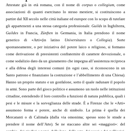
Attestate già in età romana, con il nome di
corpus
o
collegium
, come
associazioni di quanti esercitano lo stesso mestiere, si costituiscono a
partire dal XII secolo nelle città italiane ed europee con lo scopo di tutelare
gli appartenenti a una stessa categoria professionale.
Guilds
in Inghilterra,
Guildes
in Francia,
Zünften
in Germania, in Italia prendono il nome
generico di «Arti»
(in latino
Universitates
o
Collegia
). Sorte
spontaneamente, o per iniziativa del potere laico o religioso, si formano
come derivazione di preesistenti confraternite di carattere devozionale, o
come sodalizio dato da un giuramento che impegna all’assistenza reciproca
e alla difesa degli interessi comuni (in ogni caso, si riconoscono in un
Santo patrono e finanziano la costruzione e l’abbellimento di una Chiesa).
Hanno un proprio statuto e un gonfalone, sotto il quale radunare il popolo
in armi. Sono parte del gioco politico e assumono un ruolo nelle istituzioni
cittadine, estendendo il loro controllo a funzioni di natura pubblica, quali i
pesi e le misure e la sorveglianza delle strade. È a Firenze che le «Arti»
assumono forma e potere, anche di simbolo. La prima è quella dei
Mercatanti o di Calimala (dalla via omonima; spesso sono le strade a
prendere il nome dell’Arte). Se ne staccano altre sei «maggiori»: del