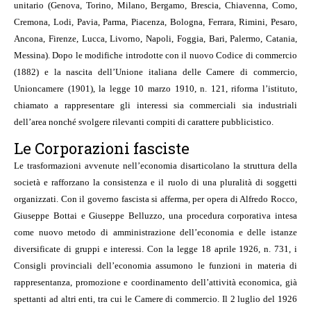
unitario (Genova, Torino, Milano, Bergamo, Brescia, Chiavenna, Como,
Cremona, Lodi, Pavia, Parma, Piacenza, Bologna, Ferrara, Rimini, Pesaro,
Ancona, Firenze, Lucca, Livorno, Napoli, Foggia, Bari, Palermo, Catania,
Messina). Dopo le modifiche introdotte con il nuovo Codice di commercio
(1882) e la nascita dell’Unione italiana delle Camere di commercio,
Unioncamere (1901), la legge 10 marzo 1910, n. 121, riforma l’istituto,
chiamato a rappresentare gli interessi sia commerciali sia industriali
dell’area nonché svolgere rilevanti compiti di carattere pubblicistico.
Le Corporazioni fasciste
Le trasformazioni avvenute nell’economia disarticolano la struttura della
società e rafforzano la consistenza e il ruolo di una pluralità di soggetti
organizzati. Con il governo fascista si afferma, per opera di Alfredo Rocco,
Giuseppe Bottai e Giuseppe Belluzzo, una procedura corporativa intesa
come nuovo metodo di amministrazione dell’economia e delle istanze
diversificate di gruppi e interessi. Con la legge 18 aprile 1926, n. 731, i
Consigli provinciali dell’economia assumono le funzioni in materia di
rappresentanza, promozione e coordinamento dell’attività economica, già
spettanti ad altri enti, tra cui le Camere di commercio. Il 2 luglio del 1926