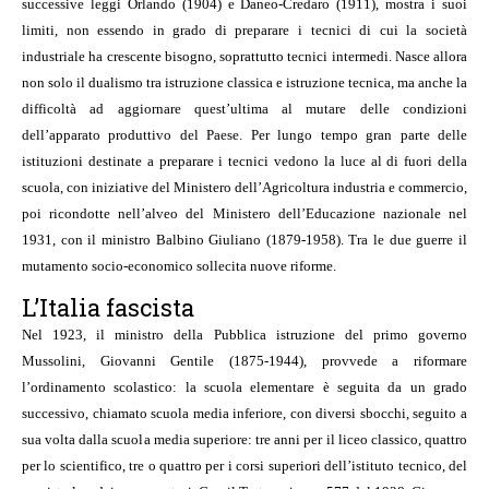
successive leggi Orlando (1904) e Daneo-Credaro (1911), mostra i suoi
limiti, non essendo in grado di preparare i tecnici di cui la società
industriale ha crescente bisogno, soprattutto tecnici intermedi. Nasce allora
non solo il dualismo tra istruzione classica e istruzione tecnica, ma anche la
difficoltà ad aggiornare quest’ultima al mutare delle condizioni
dell’apparato produttivo del Paese. Per lungo tempo gran parte delle
istituzioni destinate a preparare i tecnici vedono la luce al di fuori della
scuola, con iniziative del Ministero dell’Agricoltura industria e commercio,
poi ricondotte nell’alveo del Ministero dell’Educazione nazionale nel
1931, con il ministro Balbino Giuliano (1879-1958). Tra le due guerre il
mutamento socio-economico sollecita nuove riforme.
L’Italia fascista
Nel 1923, il ministro della Pubblica istruzione del primo governo
Mussolini, Giovanni Gentile (1875-1944), provvede a riformare
l’ordinamento scolastico: la scuola elementare è seguita da un grado
successivo, chiamato scuola media inferiore, con diversi sbocchi, seguito a
sua volta dalla scuola media superiore: tre anni per il liceo classico, quattro
per lo scientifico, tre o quattro per i corsi superiori dell’istituto tecnico, del