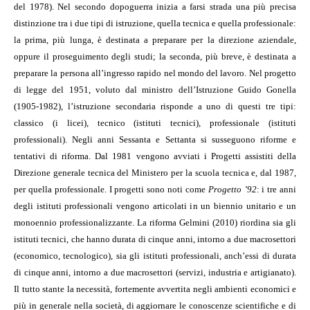
del 1978). Nel secondo dopoguerra inizia a farsi strada una più precisa
distinzione tra i due tipi di istruzione, quella tecnica e quella professionale:
la prima, più lunga, è destinata a preparare per la direzione aziendale,
oppure il proseguimento degli studi; la seconda, più breve, è destinata a
preparare la persona all’ingresso rapido nel mondo del lavoro. Nel progetto
di legge del 1951, voluto dal ministro dell’Istruzione Guido Gonella
(1905-1982), l’istruzione secondaria risponde a uno di questi tre tipi:
classico (i licei), tecnico (istituti tecnici), professionale (istituti
professionali). Negli anni Sessanta e Settanta si susseguono riforme e
tentativi di riforma. Dal 1981 vengono avviati i Progetti assistiti della
Direzione generale tecnica del Ministero per la scuola tecnica e, dal 1987,
per quella professionale. I progetti sono noti come
Progetto ’92
: i tre anni
degli istituti professionali vengono articolati in un biennio unitario e un
monoennio professionalizzante. La riforma Gelmini (2010) riordina sia gli
istituti tecnici, che hanno durata di cinque anni, intorno a due macrosettori
(economico, tecnologico), sia gli istituti professionali, anch’essi di durata
di cinque anni, intorno a due macrosettori (servizi, industria e artigianato).
Il tutto stante la necessità, fortemente avvertita negli ambienti economici e
più in generale nella società, di aggiornare le conoscenze scientifiche e di