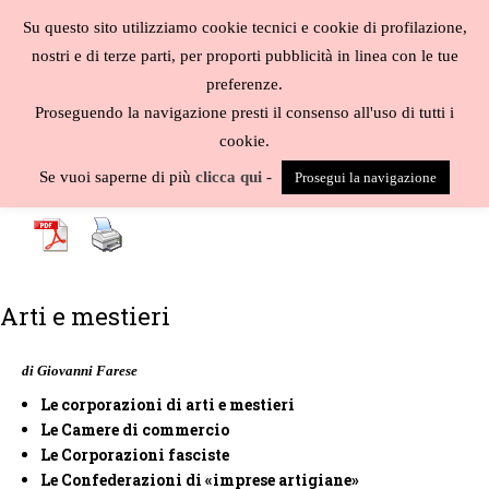
Salta
Su questo sito utilizziamo cookie tecnici e cookie di profilazione,
al
MENU
nostri e di terze parti, per proporti pubblicità in linea con le tue
contenuto
Biblioteca
preferenze.
liberale
Proseguendo la navigazione presti il consenso all'uso di tutti i
cookie.
A
-
B
-
C
-
D
-
E
-
F
-
G
-
H
-
I
-
J
-
K
-
L
-
M
-
N
-
O
-
P
-
Q
-
R
-
S
-
Se vuoi saperne di più
clicca qui
-
Prosegui la navigazione
T
-
U
-
V
-
W
-
X
-
Y
-
Z
-
Arti e mestieri
di Giovanni Farese
Le corporazioni di arti e mestieri
Le Camere di commercio
Le Corporazioni fasciste
Le Confederazioni di «imprese artigiane»