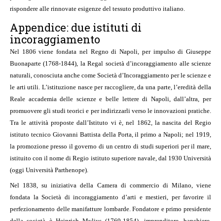
rispondere alle rinnovate esigenze del tessuto produttivo italiano.
Appendice: due istituti di
incoraggiamento
Nel 1806 viene fondata nel Regno di Napoli, per impulso di Giuseppe
Buonaparte (1768-1844), la Regal società d’incoraggiamento alle scienze
naturali, conosciuta anche come Società d’Incoraggiamento per le scienze e
le arti utili. L’istituzione nasce per raccogliere, da una parte, l’eredità della
Reale accademia delle scienze e belle lettere di Napoli, dall’altra, per
promuovere gli studi teorici e per indirizzarli verso le innovazioni pratiche.
Tra le attività proposte dall’Istituto vi è, nel 1862, la nascita del Regio
istituto tecnico Giovanni Battista della Porta, il primo a Napoli; nel 1919,
la promozione presso il governo di un centro di studi superiori per il mare,
istituito con il nome di Regio istituto superiore navale, dal 1930 Università
(oggi Università Parthenope).
Nel 1838, su iniziativa della Camera di commercio di Milano, viene
fondata la Società di incoraggiamento d’arti e mestieri, per favorire il
perfezionamento delle manifatture lombarde. Fondatore e primo presidente
della società è Heinrich Mylius (1769-1854), imprenditore, banchiere,