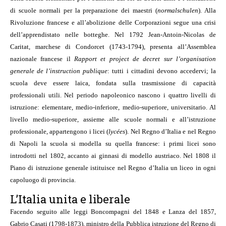
di scuole normali per la preparazione dei maestri (
normalschulen
). Alla
Rivoluzione francese e all’abolizione delle Corporazioni segue una crisi
dell’apprendistato nelle botteghe. Nel 1792 Jean-Antoin-Nicolas de
Caritat, marchese di Condorcet (1743-1794), presenta all’Assemblea
nazionale francese il
Rapport et project de decret sur l’organisation
generale de l’instruction publique
: tutti i cittadini devono accedervi; la
scuola deve essere laica, fondata sulla trasmissione di capacità
professionali utili. Nel periodo napoleonico nascono i quattro livelli di
istruzione: elementare, medio-inferiore, medio-superiore, universitario. Al
livello medio-superiore, assieme alle scuole normali e all’istruzione
professionale, appartengono i licei (
lycées
). Nel Regno d’Italia e nel Regno
di Napoli la scuola si modella su quella francese: i primi licei sono
introdotti nel 1802, accanto ai ginnasi di modello austriaco. Nel 1808 il
Piano di istruzione generale istituisce nel Regno d’Italia un liceo in ogni
capoluogo di provincia.
L’Italia unita e liberale
Facendo seguito alle leggi Boncompagni del 1848 e Lanza del 1857,
Gabrio Casati (1798-1873), ministro della Pubblica istruzione del Regno di