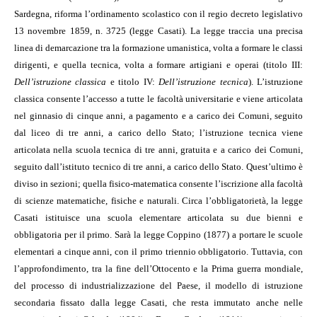
Sardegna, riforma l’ordinamento scolastico con il regio decreto legislativo
13 novembre 1859, n. 3725 (legge Casati). La legge traccia una precisa
linea di demarcazione tra la formazione umanistica, volta a formare le classi
dirigenti, e quella tecnica, volta a formare artigiani e operai (titolo III:
Dell’istruzione classica
e titolo IV:
Dell’istruzione tecnica
). L’istruzione
classica consente l’accesso a tutte le facoltà universitarie e viene articolata
nel ginnasio di cinque anni, a pagamento e a carico dei Comuni, seguito
dal liceo di tre anni, a carico dello Stato; l’istruzione tecnica viene
articolata nella scuola tecnica di tre anni, gratuita e a carico dei Comuni,
seguito dall’istituto tecnico di tre anni, a carico dello Stato. Quest’ultimo è
diviso in sezioni; quella fisico-matematica consente l’iscrizione alla facoltà
di scienze matematiche, fisiche e naturali. Circa l’obbligatorietà, la legge
Casati istituisce una scuola elementare articolata su due bienni e
obbligatoria per il primo. Sarà la legge Coppino (1877) a portare le scuole
elementari a cinque anni, con il primo triennio obbligatorio. Tuttavia, con
l’approfondimento, tra la fine dell’Ottocento e la Prima guerra mondiale,
del processo di industrializzazione del Paese, il modello di istruzione
secondaria fissato dalla legge Casati, che resta immutato anche nelle