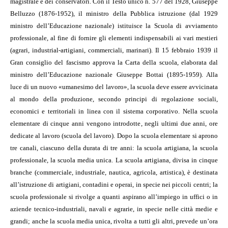
magistrale e dei conservatori. Con il Testo unico n. 577 del 1928, Giuseppe
Belluzzo (1876-1952), il ministro della Pubblica istruzione (dal 1929
ministro dell’Educazione nazionale) istituisce la Scuola di avviamento
professionale, al fine di fornire gli elementi indispensabili ai vari mestieri
(agrari, industrial-artigiani, commerciali, marinari). Il 15 febbraio 1939 il
Gran consiglio del fascismo approva la Carta della scuola, elaborata dal
ministro dell’Educazione nazionale Giuseppe Bottai (1895-1959). Alla
luce di un nuovo «umanesimo del lavoro», la scuola deve essere avvicinata
al mondo della produzione, secondo principi di regolazione sociali,
economici e territoriali in linea con il sistema corporativo. Nella scuola
elementare di cinque anni vengono introdotte, negli ultimi due anni, ore
dedicate al lavoro (scuola del lavoro). Dopo la scuola elementare si aprono
tre canali, ciascuno della durata di tre anni: la scuola artigiana, la scuola
professionale, la scuola media unica. La scuola artigiana, divisa in cinque
branche (commerciale, industriale, nautica, agricola, artistica), è destinata
all’istruzione di artigiani, contadini e operai, in specie nei piccoli centri; la
scuola professionale si rivolge a quanti aspirano all’impiego in uffici o in
aziende tecnico-industriali, navali e agrarie, in specie nelle città medie e
grandi; anche la scuola media unica, rivolta a tutti gli altri, prevede un’ora