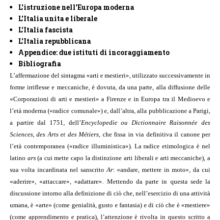
L’istruzione nell’Europa moderna
L’Italia unita e liberale
L’Italia fascista
L’Italia repubblicana
Appendice: due istituti di incoraggiamento
Bibliografia
L’affermazione del sintagma «arti e mestieri», utilizzato successivamente in
forme irriflesse e meccaniche, è dovuta, da una parte, alla diffusione delle
«Corporazioni di arti e mestieri» a Firenze e in Europa tra il Medioevo e
l’età moderna («radice comunale») e, dall’altra, alla pubblicazione a Parigi,
a partire dal 1751, dell’
Encyclopedie ou Dictionnaire Raisonnée des
Sciences
,
des Arts et des Métiers
, che fissa in via definitiva il canone per
l’età contemporanea («radice illuministica»). La radice etimologica è nel
latino
ars
(a cui mette capo la distinzione arti liberali e arti meccaniche), a
sua volta incardinata nel sanscrito
Ar
: «andare, mettere in moto», da cui
«aderire», «attaccare», «adattare». Mettendo da parte in questa sede la
discussione intorno alla definizione di ciò che, nell’esercizio di una attività
umana, è «arte» (come genialità, gusto e fantasia) e di ciò che è «mestiere»
(come apprendimento e pratica), l’attenzione è rivolta in questo scritto a