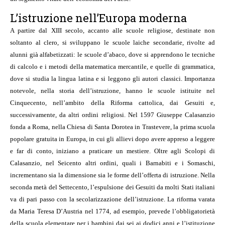
L’istruzione nell’Europa moderna
A partire dal XIII secolo, accanto alle scuole religiose, destinate non
soltanto al clero, si sviluppano le scuole laiche secondarie, rivolte ad
alunni già alfabetizzati: le scuole d’abaco, dove si apprendono le tecniche
di calcolo e i metodi della matematica mercantile, e quelle di grammatica,
dove si studia la lingua latina e si leggono gli autori classici. Importanza
notevole, nella storia dell’istruzione, hanno le scuole istituite nel
Cinquecento, nell’ambito della Riforma cattolica, dai Gesuiti e,
successivamente, da altri ordini religiosi. Nel 1597 Giuseppe Calasanzio
fonda a Roma, nella Chiesa di Santa Dorotea in Trastevere, la prima scuola
popolare gratuita in Europa, in cui gli allievi dopo avere appreso a leggere
e far di conto, iniziano a praticare un mestiere. Oltre agli Scolopi di
Calasanzio, nel Seicento altri ordini, quali i Barnabiti e i Somaschi,
incrementano sia la dimensione sia le forme dell’offerta di istruzione. Nella
seconda metà del Settecento, l’espulsione dei Gesuiti da molti Stati italiani
va di pari passo con la secolarizzazione dell’istruzione. La riforma varata
da Maria Teresa D’Austria nel 1774, ad esempio, prevede l’obbligatorietà
della scuola elementare per i bambini dai sei ai dodici anni e l’istituzione