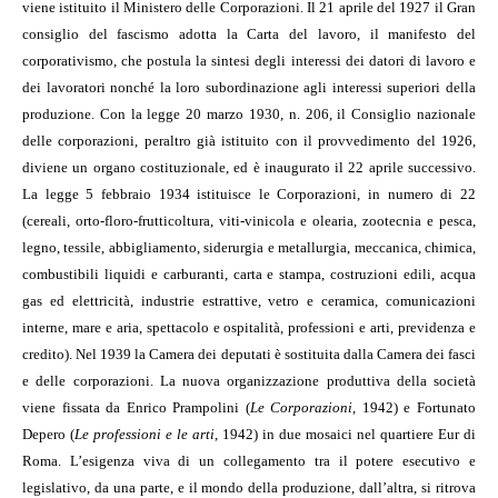
viene istituito il Ministero delle Corporazioni. Il 21 aprile del 1927 il Gran
consiglio del fascismo adotta la Carta del lavoro, il manifesto del
corporativismo, che postula la sintesi degli interessi dei datori di lavoro e
dei lavoratori nonché la loro subordinazione agli interessi superiori della
produzione. Con la legge 20 marzo 1930, n. 206, il Consiglio nazionale
delle corporazioni, peraltro già istituito con il provvedimento del 1926,
diviene un organo costituzionale, ed è inaugurato il 22 aprile successivo.
La legge 5 febbraio 1934 istituisce le Corporazioni, in numero di 22
(cereali, orto-floro-frutticoltura, viti-vinicola e olearia, zootecnia e pesca,
legno, tessile, abbigliamento, siderurgia e metallurgia, meccanica, chimica,
combustibili liquidi e carburanti, carta e stampa, costruzioni edili, acqua
gas ed elettricità, industrie estrattive, vetro e ceramica, comunicazioni
interne, mare e aria, spettacolo e ospitalità, professioni e arti, previdenza e
credito). Nel 1939 la Camera dei deputati è sostituita dalla Camera dei fasci
e delle corporazioni. La nuova organizzazione produttiva della società
viene fissata da Enrico Prampolini (
Le Corporazioni
, 1942) e Fortunato
Depero (
Le professioni e le arti
, 1942) in due mosaici nel quartiere Eur di
Roma. L’esigenza viva di un collegamento tra il potere esecutivo e
legislativo, da una parte, e il mondo della produzione, dall’altra, si ritrova